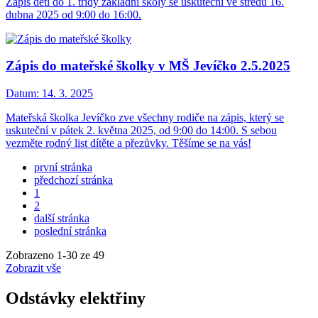
Zápis dětí do 1. třídy základní školy se uskuteční ve středu 16.
dubna 2025 od 9:00 do 16:00.
Zápis do mateřské školky v MŠ Jevíčko 2.5.2025
Datum:
14. 3. 2025
Mateřská školka Jevíčko zve všechny rodiče na zápis, který se
uskuteční v pátek 2. května 2025, od 9:00 do 14:00. S sebou
vezměte rodný list dítěte a přezůvky. Těšíme se na vás!
první stránka
předchozí stránka
1
2
další stránka
poslední stránka
Zobrazeno
1
-
30
ze 49
Zobrazit vše
Odstávky elektřiny