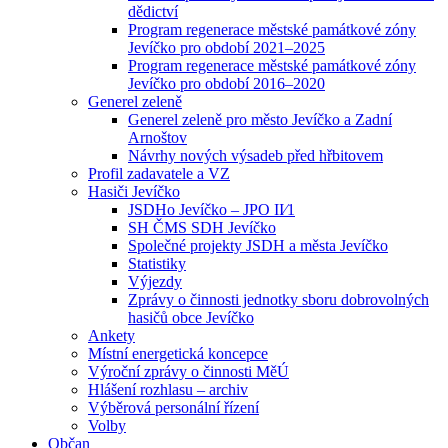
dědictví
Program regenerace městské památkové zóny
Jevíčko pro období 2021–2025
Program regenerace městské památkové zóny
Jevíčko pro období 2016–2020
Generel zeleně
Generel zeleně pro město Jevíčko a Zadní
Arnoštov
Návrhy nových výsadeb před hřbitovem
Profil zadavatele a VZ
Hasiči Jevíčko
JSDHo Jevíčko – JPO II⁄1
SH ČMS SDH Jevíčko
Společné projekty JSDH a města Jevíčko
Statistiky
Výjezdy
Zprávy o činnosti jednotky sboru dobrovolných
hasičů obce Jevíčko
Ankety
Místní energetická koncepce
Výroční zprávy o činnosti MěÚ
Hlášení rozhlasu – archiv
Výběrová personální řízení
Volby
Občan