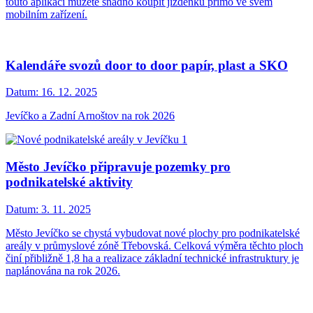
touto aplikací můžete snadno koupit jízdenku přímo ve svém
mobilním zařízení.
Kalendáře svozů door to door papír, plast a SKO
Datum:
16. 12. 2025
Jevíčko a Zadní Arnoštov na rok 2026
Město Jevíčko připravuje pozemky pro
podnikatelské aktivity
Datum:
3. 11. 2025
Město Jevíčko se chystá vybudovat nové plochy pro podnikatelské
areály v průmyslové zóně Třebovská. Celková výměra těchto ploch
činí přibližně 1,8 ha a realizace základní technické infrastruktury je
naplánována na rok 2026.