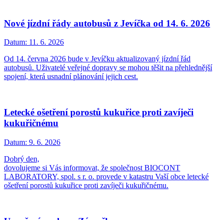
Nové jízdní řády autobusů z Jevíčka od 14. 6. 2026
Datum:
11. 6. 2026
Od 14. června 2026 bude v Jevíčku aktualizovaný jízdní řád
autobusů. Uživatelé veřejné dopravy se mohou těšit na přehlednější
spojení, která usnadní plánování jejich cest.
Letecké ošetření porostů kukuřice proti zavíječi
kukuřičnému
Datum:
9. 6. 2026
Dobrý den,
dovolujeme si Vás informovat, že společnost BIOCONT
LABORATORY, spol. s r. o. provede v katastru Vaší obce letecké
ošetření porostů kukuřice proti zavíječi kukuřičnému.