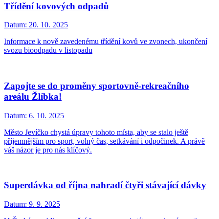
Třídění kovových odpadů
Datum:
20. 10. 2025
Informace k nově zavedenému třídění kovů ve zvonech, ukončení
svozu bioodpadu v listopadu
Zapojte se do proměny sportovně-rekreačního
areálu Žlíbka!
Datum:
6. 10. 2025
Město Jevíčko chystá úpravy tohoto místa, aby se stalo ještě
příjemnějším pro sport, volný čas, setkávání i odpočinek. A právě
váš názor je pro nás klíčový.
Superdávka od října nahradí čtyři stávající dávky
Datum:
9. 9. 2025