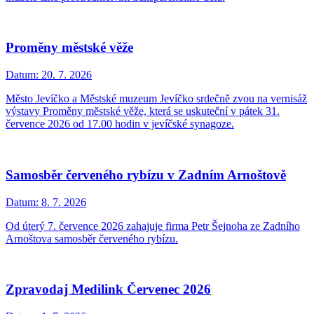
Proměny městské věže
Datum:
20. 7. 2026
Město Jevíčko a Městské muzeum Jevíčko srdečně zvou na vernisáž
výstavy Proměny městské věže, která se uskuteční v pátek 31.
července 2026 od 17.00 hodin v jevíčské synagoze.
Samosběr červeného rybízu v Zadním Arnoštově
Datum:
8. 7. 2026
Od úterý 7. července 2026 zahajuje firma Petr Šejnoha ze Zadního
Arnoštova samosběr červeného rybízu.
Zpravodaj Medilink Červenec 2026