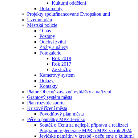
Kulturní oddělení
Dokumenty
Projekty spolufinancované Evropskou unií
Územní plán
Městská policie
O nás
Postupy
Odchyt zvířat
Ztráty a nálezy
Fotogalerie
Rok 2018
Rok 2017
Ze služby
Kamerový systém
Dotazy
Kontakty
Platné Obecně závazné vyhlášky a nařízení
Grantový systém města
Plán rozvoje sportu
Krizové řízení města
Povodňový plán města
Péče o památky MPZ Jevíčko
Soutěž o Cenu za nejlepší přípravu a realizaci
Programu regenerace MPR a MPZ za rok 2024
Jevíčské památky v kresbě - pečujeme o kulturní