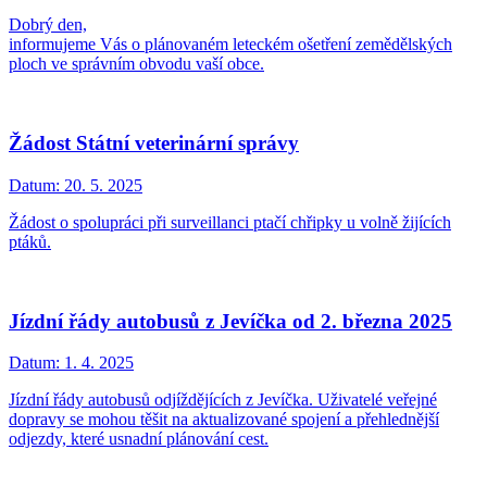
Dobrý den,
informujeme Vás o plánovaném leteckém ošetření zemědělských
ploch ve správním obvodu vaší obce.
Žádost Státní veterinární správy
Datum:
20. 5. 2025
Žádost o spolupráci při surveillanci ptačí chřipky u volně žijících
ptáků.
Jízdní řády autobusů z Jevíčka od 2. března 2025
Datum:
1. 4. 2025
Jízdní řády autobusů odjíždějících z Jevíčka. Uživatelé veřejné
dopravy se mohou těšit na aktualizované spojení a přehlednější
odjezdy, které usnadní plánování cest.