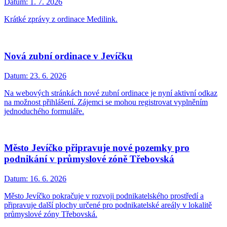
Datum:
1. 7. 2026
Krátké zprávy z ordinace Medilink.
Nová zubní ordinace v Jevíčku
Datum:
23. 6. 2026
Na webových stránkách nové zubní ordinace je nyní aktivní odkaz
na možnost přihlášení. Zájemci se mohou registrovat vyplněním
jednoduchého formuláře.
Město Jevíčko připravuje nové pozemky pro
podnikání v průmyslové zóně Třebovská
Datum:
16. 6. 2026
Město Jevíčko pokračuje v rozvoji podnikatelského prostředí a
připravuje další plochy určené pro podnikatelské areály v lokalitě
průmyslové zóny Třebovská.