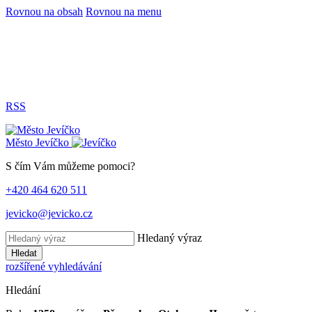
Rovnou na obsah
Rovnou na menu
RSS
Město
Jevíčko
S čím Vám můžeme pomoci?
+420 464 620 511
jevicko@jevicko.cz
Hledaný výraz
Hledat
rozšířené vyhledávání
Hledání