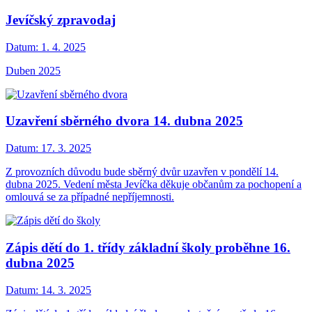
Jevíčský zpravodaj
Datum:
1. 4. 2025
Duben 2025
Uzavření sběrného dvora 14. dubna 2025
Datum:
17. 3. 2025
Z provozních důvodu bude sběrný dvůr uzavřen v pondělí 14.
dubna 2025. Vedení města Jevíčka děkuje občanům za pochopení a
omlouvá se za případné nepříjemnosti.
Zápis dětí do 1. třídy základní školy proběhne 16.
dubna 2025
Datum:
14. 3. 2025