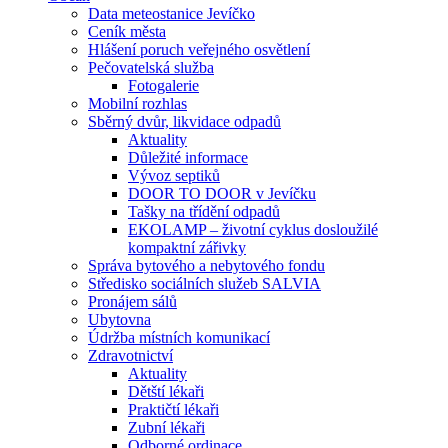
Data meteostanice Jevíčko
Ceník města
Hlášení poruch veřejného osvětlení
Pečovatelská služba
Fotogalerie
Mobilní rozhlas
Sběrný dvůr, likvidace odpadů
Aktuality
Důležité informace
Vývoz septiků
DOOR TO DOOR v Jevíčku
Tašky na třídění odpadů
EKOLAMP – životní cyklus dosloužilé
kompaktní zářivky
Správa bytového a nebytového fondu
Středisko sociálních služeb SALVIA
Pronájem sálů
Ubytovna
Údržba místních komunikací
Zdravotnictví
Aktuality
Dětští lékaři
Praktičtí lékaři
Zubní lékaři
Odborné ordinace