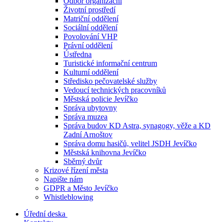
Odbor organizační
Životní prostředí
Matriční oddělení
Sociální oddělení
Povolování VHP
Právní oddělení
Ústředna
Turistické informační centrum
Kulturní oddělení
Středisko pečovatelské služby
Vedoucí technických pracovníků
Městská policie Jevíčko
Správa ubytovny
Správa muzea
Správa budov KD Astra, synagogy, věže a KD
Zadní Arnoštov
Správa domu hasičů, velitel JSDH Jevíčko
Městská knihovna Jevíčko
Sběrný dvůr
Krizové řízení města
Napište nám
GDPR a Město Jevíčko
Whistleblowing
Úřední deska