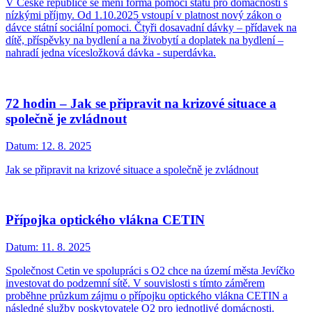
V České republice se mění forma pomoci státu pro domácnosti s
nízkými příjmy. Od 1.10.2025 vstoupí v platnost nový zákon o
dávce státní sociální pomoci. Čtyři dosavadní dávky – přídavek na
dítě, příspěvky na bydlení a na živobytí a doplatek na bydlení –
nahradí jedna vícesložková dávka - superdávka.
72 hodin – Jak se připravit na krizové situace a
společně je zvládnout
Datum:
12. 8. 2025
Jak se připravit na krizové situace a společně je zvládnout
Přípojka optického vlákna CETIN
Datum:
11. 8. 2025
Společnost Cetin ve spolupráci s O2 chce na území města Jevíčko
investovat do podzemní sítě. V souvislosti s tímto záměrem
proběhne průzkum zájmu o přípojku optického vlákna CETIN a
následné služby poskytovatele O2 pro jednotlivé domácnosti.