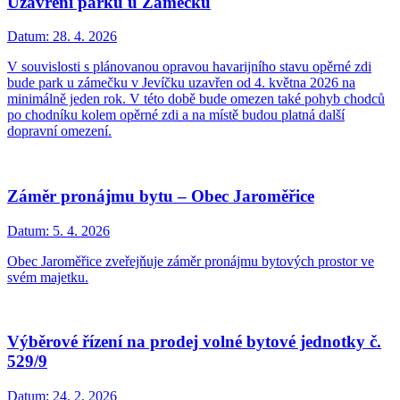
Uzavření parku u Zámečku
Datum:
28. 4. 2026
V souvislosti s plánovanou opravou havarijního stavu opěrné zdi
bude park u zámečku v Jevíčku uzavřen od 4. května 2026 na
minimálně jeden rok. V této době bude omezen také pohyb chodců
po chodníku kolem opěrné zdi a na místě budou platná další
dopravní omezení.
Záměr pronájmu bytu – Obec Jaroměřice
Datum:
5. 4. 2026
Obec Jaroměřice zveřejňuje záměr pronájmu bytových prostor ve
svém majetku.
Výběrové řízení na prodej volné bytové jednotky č.
529/9
Datum:
24. 2. 2026