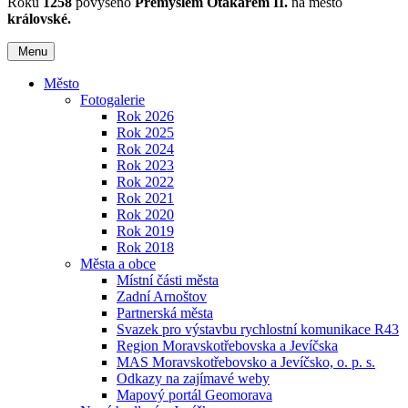
Roku
1258
povýšeno
Přemyslem Otakarem II.
na město
královské.
Menu
Město
Fotogalerie
Rok 2026
Rok 2025
Rok 2024
Rok 2023
Rok 2022
Rok 2021
Rok 2020
Rok 2019
Rok 2018
Města a obce
Místní části města
Zadní Arnoštov
Partnerská města
Svazek pro výstavbu rychlostní komunikace R43
Region Moravskotřebovska a Jevíčska
MAS Moravskotřebovsko a Jevíčsko, o. p. s.
Odkazy na zajímavé weby
Mapový portál Geomorava