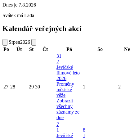
Dnes je 7.8.2026
Svátek má
Lada
Kalendář veřejných akcí
Srpen
2026
Po
Út
St
Čt
Pá
So
Ne
31
2
Jevíčské
filmové léto
2026
Proměny
27
28
29
30
1
2
městské
věže
Zobrazit
všechny
záznamy ze
dne
7
1
8
Jevíčské
1