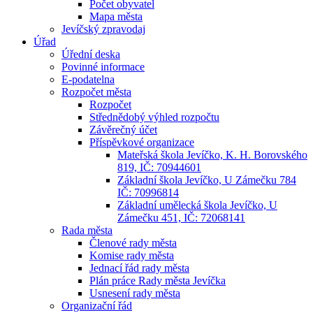
Počet obyvatel
Mapa města
Jevíčský zpravodaj
Úřad
Úřední deska
Povinné informace
E-podatelna
Rozpočet města
Rozpočet
Střednědobý výhled rozpočtu
Závěrečný účet
Příspěvkové organizace
Mateřská škola Jevíčko, K. H. Borovského
819, IČ: 70944601
Základní škola Jevíčko, U Zámečku 784
IČ: 70996814
Základní umělecká škola Jevíčko, U
Zámečku 451, IČ: 72068141
Rada města
Členové rady města
Komise rady města
Jednací řád rady města
Plán práce Rady města Jevíčka
Usnesení rady města
Organizační řád