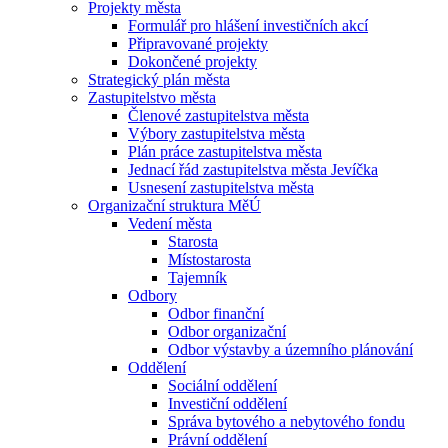
Projekty města
Formulář pro hlášení investičních akcí
Připravované projekty
Dokončené projekty
Strategický plán města
Zastupitelstvo města
Členové zastupitelstva města
Výbory zastupitelstva města
Plán práce zastupitelstva města
Jednací řád zastupitelstva města Jevíčka
Usnesení zastupitelstva města
Organizační struktura MěÚ
Vedení města
Starosta
Místostarosta
Tajemník
Odbory
Odbor finanční
Odbor organizační
Odbor výstavby a územního plánování
Oddělení
Sociální oddělení
Investiční oddělení
Správa bytového a nebytového fondu
Právní oddělení