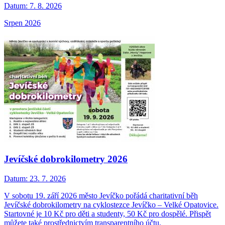
Datum:
7. 8. 2026
Srpen 2026
Jevíčské dobrokilometry 2026
Datum:
23. 7. 2026
V sobotu 19. září 2026 město Jevíčko pořádá charitativní běh
Jevíčské dobrokilometry na cyklostezce Jevíčko – Velké Opatovice.
Startovné je 10 Kč pro děti a studenty, 50 Kč pro dospělé. Přispět
můžete také prostřednictvím transparentního účtu.