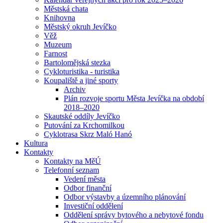
Městská chata
Knihovna
Městský okruh Jevíčko
Věž
Muzeum
Farnost
Bartolomějská stezka
Cykloturistika - turistika
Koupaliště a jiné sporty
Archiv
Plán rozvoje sportu Města Jevíčka na období
2018–2020
Skautské oddíly Jevíčko
Putování za Krchomilkou
Cyklotrasa Skrz Maló Hanó
Kultura
Kontakty
Kontakty na MěÚ
Telefonní seznam
Vedení města
Odbor finanční
Odbor výstavby a územního plánování
Investiční oddělení
Oddělení správy bytového a nebytové fondu