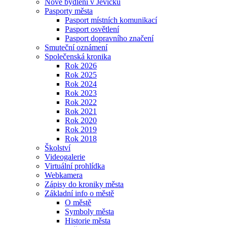
Nové bydlení v Jevíčku
Pasporty města
Pasport místních komunikací
Pasport osvětlení
Pasport dopravního značení
Smuteční oznámení
Společenská kronika
Rok 2026
Rok 2025
Rok 2024
Rok 2023
Rok 2022
Rok 2021
Rok 2020
Rok 2019
Rok 2018
Školství
Videogalerie
Virtuální prohlídka
Webkamera
Zápisy do kroniky města
Základní info o městě
O městě
Symboly města
Historie města