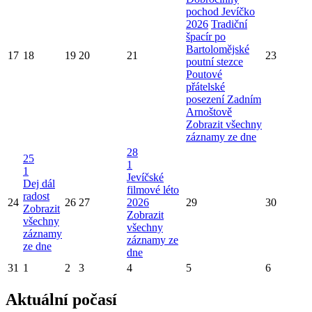
pochod Jevíčko
2026
Tradiční
špacír po
Bartolomějské
17
18
19
20
21
23
poutní stezce
Poutové
přátelské
posezení Zadním
Arnoštově
Zobrazit všechny
záznamy ze dne
28
25
1
1
Jevíčské
Dej dál
filmové léto
radost
24
26
27
2026
29
30
Zobrazit
Zobrazit
všechny
všechny
záznamy
záznamy ze
ze dne
dne
31
1
2
3
4
5
6
Aktuální počasí