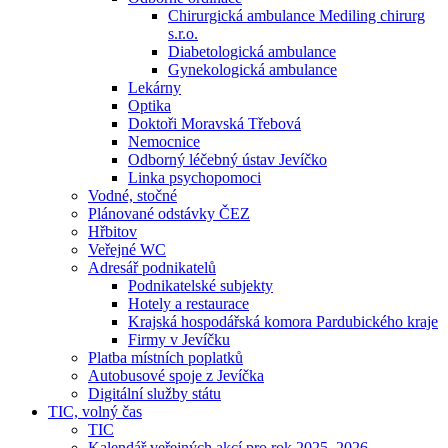
Chirurgická ambulance Mediling chirurg
s.r.o.
Diabetologická ambulance
Gynekologická ambulance
Lekárny
Optika
Doktoři Moravská Třebová
Nemocnice
Odborný léčebný ústav Jevíčko
Linka psychopomoci
Vodné, stočné
Plánované odstávky ČEZ
Hřbitov
Veřejné WC
Adresář podnikatelů
Podnikatelské subjekty
Hotely a restaurace
Krajská hospodářská komora Pardubického kraje
Firmy v Jevíčku
Platba místních poplatků
Autobusové spoje z Jevíčka
Digitální služby státu
TIC, volný čas
TIC
Kalendář veřejných akcí pro rok 2025–2026