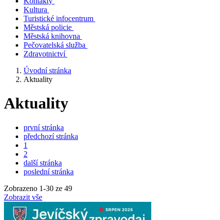
Kontakty
Kultura
Turistické infocentrum
Městská policie
Městská knihovna
Pečovatelská služba
Zdravotnictví
Úvodní stránka
Aktuality
Aktuality
první stránka
předchozí stránka
1
2
další stránka
poslední stránka
Zobrazeno
1
-
30
ze 49
Zobrazit vše