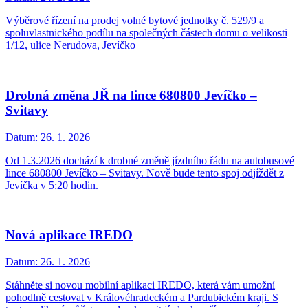
Výběrové řízení na prodej volné bytové jednotky č. 529/9 a
spoluvlastnického podílu na společných částech domu o velikosti
1/12, ulice Nerudova, Jevíčko
Drobná změna JŘ na lince 680800 Jevíčko –
Svitavy
Datum:
26. 1. 2026
Od 1.3.2026 dochází k drobné změně jízdního řádu na autobusové
lince 680800 Jevíčko – Svitavy. Nově bude tento spoj odjíždět z
Jevíčka v 5:20 hodin.
Nová aplikace IREDO
Datum:
26. 1. 2026
Stáhněte si novou mobilní aplikaci IREDO, která vám umožní
pohodlně cestovat v Královéhradeckém a Pardubickém kraji. S