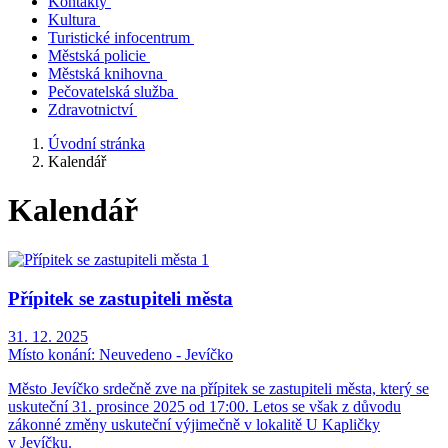
Kontakty
Kultura
Turistické infocentrum
Městská policie
Městská knihovna
Pečovatelská služba
Zdravotnictví
Úvodní stránka
Kalendář
Kalendář
Přípitek se zastupiteli města
31. 12. 2025
Místo konání:
Neuvedeno - Jevíčko
Město Jevíčko srdečně zve na přípitek se zastupiteli města, který se
uskuteční 31. prosince 2025 od 17:00. Letos se však z důvodu
zákonné změny uskuteční výjimečně v lokalitě U Kapličky
v Jevíčku.