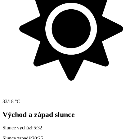
33/18 °C
Východ a západ slunce
Slunce vychází:
5:32
Slunce zapadá:
20:25