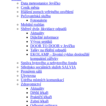
Data meteostanice Jevíčko
Ceník města
Hlášení poruch veřejného osvětlení
Pečovatelská služba
Fotogalerie
Mobilní rozhlas
Sběrný dvůr, likvidace odpadů
Aktuality
Důležité informace
Vývoz septiků
DOOR TO DOOR v Jevíčku
Tašky na třídění odpadů
EKOLAMP – životní cyklus dosloužilé
kompaktní zářivky
Správa bytového a nebytového fondu
Středisko sociálních služeb SALVIA
Pronájem sálů
Ubytovna
Údržba místních komunikací
Zdravotnictví
Aktuality
Dětští lékaři
Praktičtí lékaři
Zubní lékaři
Odborné ordinace