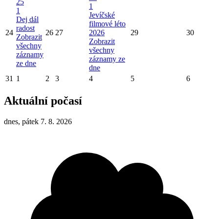
25
1
1
Jevíčské
Dej dál
filmové léto
radost
24
26
27
2026
29
30
Zobrazit
Zobrazit
všechny
všechny
záznamy
záznamy ze
ze dne
dne
31
1
2
3
4
5
6
Aktuální počasí
dnes, pátek 7. 8. 2026