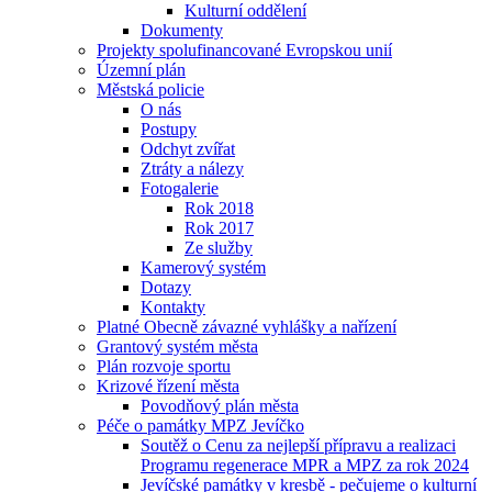
Kulturní oddělení
Dokumenty
Projekty spolufinancované Evropskou unií
Územní plán
Městská policie
O nás
Postupy
Odchyt zvířat
Ztráty a nálezy
Fotogalerie
Rok 2018
Rok 2017
Ze služby
Kamerový systém
Dotazy
Kontakty
Platné Obecně závazné vyhlášky a nařízení
Grantový systém města
Plán rozvoje sportu
Krizové řízení města
Povodňový plán města
Péče o památky MPZ Jevíčko
Soutěž o Cenu za nejlepší přípravu a realizaci
Programu regenerace MPR a MPZ za rok 2024
Jevíčské památky v kresbě - pečujeme o kulturní