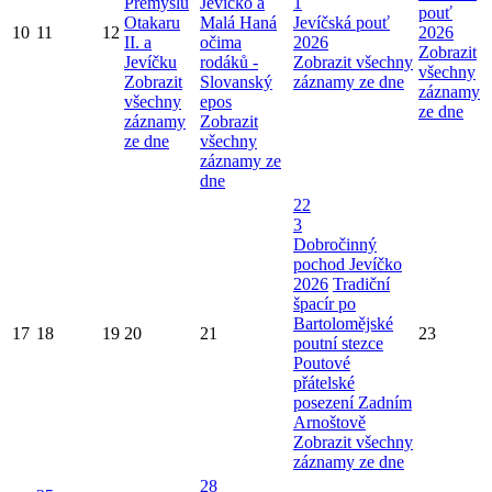
Přemyslu
Jevíčko a
1
pouť
Otakaru
Malá Haná
Jevíčská pouť
10
11
12
2026
II. a
očima
2026
Zobrazit
Jevíčku
rodáků -
Zobrazit všechny
všechny
Zobrazit
Slovanský
záznamy ze dne
záznamy
všechny
epos
ze dne
záznamy
Zobrazit
ze dne
všechny
záznamy ze
dne
22
3
Dobročinný
pochod Jevíčko
2026
Tradiční
špacír po
Bartolomějské
17
18
19
20
21
23
poutní stezce
Poutové
přátelské
posezení Zadním
Arnoštově
Zobrazit všechny
záznamy ze dne
28