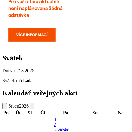
Svátek
Dnes je 7.8.2026
Svátek má
Lada
Kalendář veřejných akcí
Srpen
2026
Po
Út
St
Čt
Pá
So
Ne
31
2
Jevíčské