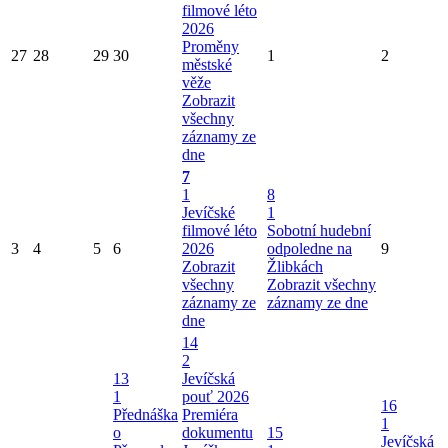
filmové léto
2026
Proměny
27
28
29
30
1
2
městské
věže
Zobrazit
všechny
záznamy ze
dne
7
1
8
Jevíčské
1
filmové léto
Sobotní hudební
3
4
5
6
2026
odpoledne na
9
Zobrazit
Žlibkách
všechny
Zobrazit všechny
záznamy ze
záznamy ze dne
dne
14
2
13
Jevíčská
1
pouť 2026
16
Přednáška
Premiéra
1
o
dokumentu
15
Jevíčská