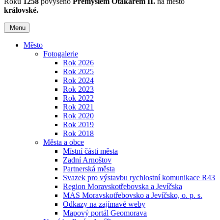
Roku
1258
povýšeno
Přemyslem Otakarem II.
na město
královské.
Menu
Město
Fotogalerie
Rok 2026
Rok 2025
Rok 2024
Rok 2023
Rok 2022
Rok 2021
Rok 2020
Rok 2019
Rok 2018
Města a obce
Místní části města
Zadní Arnoštov
Partnerská města
Svazek pro výstavbu rychlostní komunikace R43
Region Moravskotřebovska a Jevíčska
MAS Moravskotřebovsko a Jevíčsko, o. p. s.
Odkazy na zajímavé weby
Mapový portál Geomorava