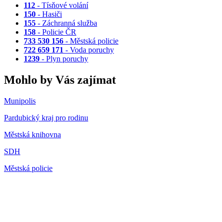
112
- Tísňové volání
150
- Hasiči
155
- Záchranná služba
158
- Policie ČR
733 530 156
- Městská policie
722 659 171
- Voda poruchy
1239
- Plyn poruchy
Mohlo by Vás zajímat
Munipolis
Pardubický kraj pro rodinu
Městská knihovna
SDH
Městská policie