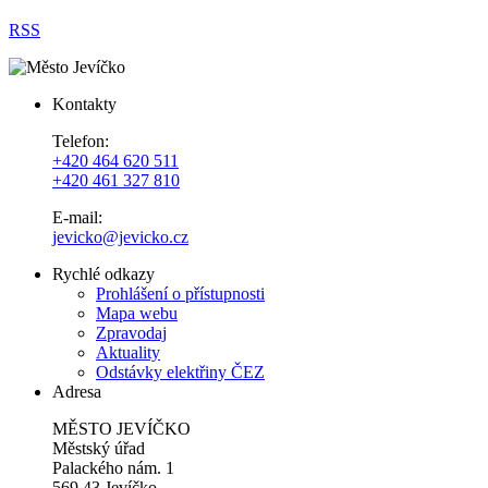
RSS
Kontakty
Telefon:
+420 464 620 511
+420 461 327 810
E-mail:
jevicko@jevicko.cz
Rychlé odkazy
Prohlášení o přístupnosti
Mapa webu
Zpravodaj
Aktuality
Odstávky elektřiny ČEZ
Adresa
MĚSTO JEVÍČKO
Městský úřad
Palackého nám. 1
569 43 Jevíčko