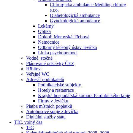
Chirurgická ambulance Mediling chirurg
s.r.o.
Diabetologická ambulance
Gynekologická ambulance
Lekárny
Optika
Doktoři Moravská Třebová
Nemocnice
Odborný léčebný ústav Jevíčko
Linka psychopomoci
Vodné, stočné
Plánované odstávky ČEZ
Hřbitov
Veřejné WC
Adresář podnikatelů
Podnikatelské subjekty
Hotely a restaurace
Krajská hospodářská komora Pardubického kraje
Firmy v Jevíčku
Platba místních poplatků
Autobusové spoje z Jevíčka
Digitální služby státu
TIC, volný čas
TIC
Kalendář veřejných akcí pro rok 2025–2026