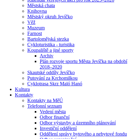
Městská chata
Knihovna
Městský okruh Jevíčko
Věž
Muzeum
Farnost
Bartolomějská stezka
Cykloturistika - turistika
Koupaliště a jiné sporty
Archiv
Plán rozvoje sportu Města Jevíčka na období
2018–2020
Skautské oddíly Jevíčko
Putování za Krchomilkou
Cyklotrasa Skrz Maló Hanó
Kultura
Kontakty
Kontakty na MěÚ
Telefonní seznam
Vedení města
Odbor finanční
Odbor výstavby a územního plánování
Investiční oddělení
Oddělení správy bytového a nebytové fondu