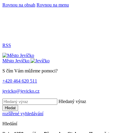
Rovnou na obsah
Rovnou na menu
RSS
Město
Jevíčko
S čím Vám můžeme pomoci?
+420 464 620 511
jevicko@jevicko.cz
Hledaný výraz
Hledat
rozšířené vyhledávání
Hledání