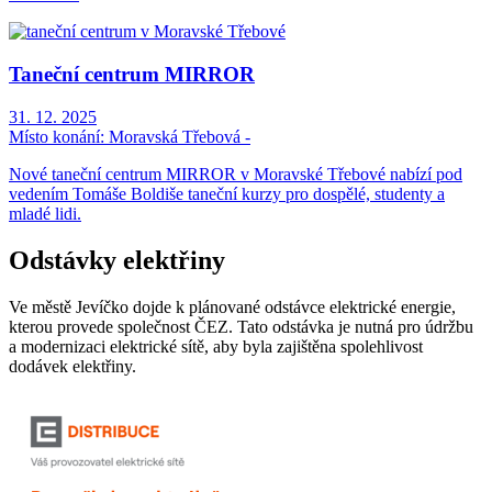
Taneční centrum MIRROR
31. 12. 2025
Místo konání:
Moravská Třebová -
Nové taneční centrum MIRROR v Moravské Třebové nabízí pod
vedením Tomáše Boldiše taneční kurzy pro dospělé, studenty a
mladé lidi.
Odstávky elektřiny
Ve městě Jevíčko dojde k plánované odstávce elektrické energie,
kterou provede společnost ČEZ. Tato odstávka je nutná pro údržbu
a modernizaci elektrické sítě, aby byla zajištěna spolehlivost
dodávek elektřiny.