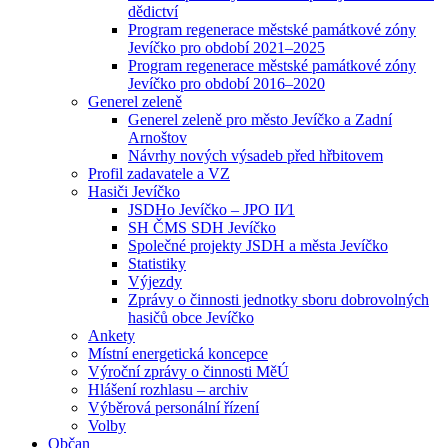
dědictví
Program regenerace městské památkové zóny
Jevíčko pro období 2021–2025
Program regenerace městské památkové zóny
Jevíčko pro období 2016–2020
Generel zeleně
Generel zeleně pro město Jevíčko a Zadní
Arnoštov
Návrhy nových výsadeb před hřbitovem
Profil zadavatele a VZ
Hasiči Jevíčko
JSDHo Jevíčko – JPO II⁄1
SH ČMS SDH Jevíčko
Společné projekty JSDH a města Jevíčko
Statistiky
Výjezdy
Zprávy o činnosti jednotky sboru dobrovolných
hasičů obce Jevíčko
Ankety
Místní energetická koncepce
Výroční zprávy o činnosti MěÚ
Hlášení rozhlasu – archiv
Výběrová personální řízení
Volby
Občan