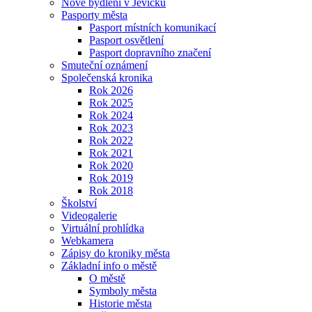
Nové bydlení v Jevíčku
Pasporty města
Pasport místních komunikací
Pasport osvětlení
Pasport dopravního značení
Smuteční oznámení
Společenská kronika
Rok 2026
Rok 2025
Rok 2024
Rok 2023
Rok 2022
Rok 2021
Rok 2020
Rok 2019
Rok 2018
Školství
Videogalerie
Virtuální prohlídka
Webkamera
Zápisy do kroniky města
Základní info o městě
O městě
Symboly města
Historie města