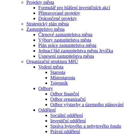
Projekty města
Formulář pro hlášení investičních akcí
Připravované projekty
Dokončené projekty
Strategický plán města
Zastupitelstvo města
Členové zastupitelstva města
Výbory zastupitelstva města
Plán práce zastupitelstva města
Jednací řád zastupitelstva města Jevíčka
Usnesení zastupitelstva města
Organizační struktura MěÚ
Vedení města
Starosta
Místostarosta
Tajemník
Odbory
Odbor finanční
Odbor organizační
Odbor výstavby a územního plánování
Oddělení
Sociální oddělení
Investiční oddělení
Správa bytového a nebytového fondu
Právní oddělení