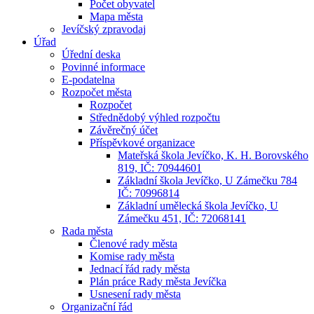
Počet obyvatel
Mapa města
Jevíčský zpravodaj
Úřad
Úřední deska
Povinné informace
E-podatelna
Rozpočet města
Rozpočet
Střednědobý výhled rozpočtu
Závěrečný účet
Příspěvkové organizace
Mateřská škola Jevíčko, K. H. Borovského
819, IČ: 70944601
Základní škola Jevíčko, U Zámečku 784
IČ: 70996814
Základní umělecká škola Jevíčko, U
Zámečku 451, IČ: 72068141
Rada města
Členové rady města
Komise rady města
Jednací řád rady města
Plán práce Rady města Jevíčka
Usnesení rady města
Organizační řád