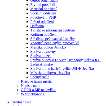
Odbor organizační
Životní prostředí
Matriční oddělení
Sociální oddělení
Povolování VHP
Právní oddělení
Ústředna
Turistické informační centrum
Kulturní oddělení
Středisko pečovatelské služby
Vedoucí technických pracovníků
Městská policie Jevíčko
Správa ubytovny
Správa muzea
Správa budov KD Astra, synagogy, věže a KD
Zadní Arnoštov
Správa domu hasičů, velitel JSDH Jevíčko
Městská knihovna Jevíčko
Sběrný dvůr
Krizové řízení města
Napište nám
GDPR a Město Jevíčko
Whistleblowing
Úřední deska