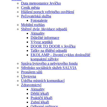
Data meteostanice Jevíčko
Ceník města
Hlášení poruch veřejného osvětlení
Pečovatelská služba
Fotogalerie
Mobilní rozhlas
Sběrný dvůr, likvidace odpadů
Aktuality
Důležité informace
Vývoz septiků
DOOR TO DOOR v Jevíčku
Tašky na třídění odpadů
EKOLAMP – životní cyklus dosloužilé
kompaktní zářivky
Správa bytového a nebytového fondu
Středisko sociálních služeb SALVIA
Pronájem sálů
Ubytovna
Údržba místních komunikací
Zdravotnictví
Aktuality
Dětští lékaři
Praktičtí lékaři
Zubní lékaři
Odborné ordinace