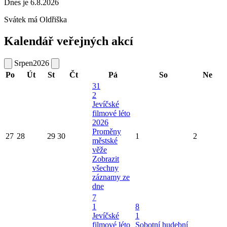
Dnes je 6.8.2026
Svátek má
Oldřiška
Kalendář veřejných akcí
Srpen
2026
Po
Út
St
Čt
Pá
So
Ne
31
2
Jevíčské
filmové léto
2026
Proměny
27
28
29
30
1
2
městské
věže
Zobrazit
všechny
záznamy ze
dne
7
1
8
Jevíčské
1
filmové léto
Sobotní hudební