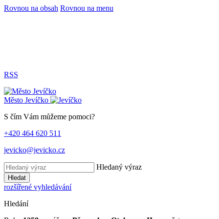
Rovnou na obsah
Rovnou na menu
RSS
Město
Jevíčko
S čím Vám můžeme pomoci?
+420 464 620 511
jevicko@jevicko.cz
Hledaný výraz
Hledat
rozšířené vyhledávání
Hledání