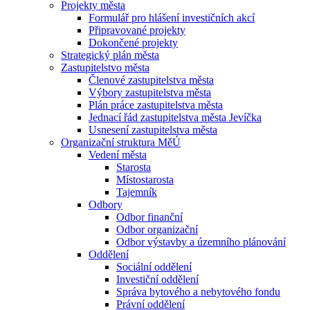
Projekty města
Formulář pro hlášení investičních akcí
Připravované projekty
Dokončené projekty
Strategický plán města
Zastupitelstvo města
Členové zastupitelstva města
Výbory zastupitelstva města
Plán práce zastupitelstva města
Jednací řád zastupitelstva města Jevíčka
Usnesení zastupitelstva města
Organizační struktura MěÚ
Vedení města
Starosta
Místostarosta
Tajemník
Odbory
Odbor finanční
Odbor organizační
Odbor výstavby a územního plánování
Oddělení
Sociální oddělení
Investiční oddělení
Správa bytového a nebytového fondu
Právní oddělení