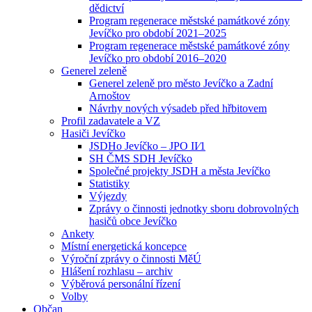
dědictví
Program regenerace městské památkové zóny
Jevíčko pro období 2021–2025
Program regenerace městské památkové zóny
Jevíčko pro období 2016–2020
Generel zeleně
Generel zeleně pro město Jevíčko a Zadní
Arnoštov
Návrhy nových výsadeb před hřbitovem
Profil zadavatele a VZ
Hasiči Jevíčko
JSDHo Jevíčko – JPO II⁄1
SH ČMS SDH Jevíčko
Společné projekty JSDH a města Jevíčko
Statistiky
Výjezdy
Zprávy o činnosti jednotky sboru dobrovolných
hasičů obce Jevíčko
Ankety
Místní energetická koncepce
Výroční zprávy o činnosti MěÚ
Hlášení rozhlasu – archiv
Výběrová personální řízení
Volby
Občan