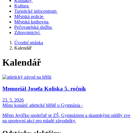
Kontakty
Kultura
Turistické infocentrum
Městská policie
Městská knihovna
Pečovatelská služba
Zdravotnictví
Úvodní stránka
Kalendář
Kalendář
Memoriál Josefa Koliska 5. ročník
23. 5. 2026
Místo konání:
atletické hřiště u Gymnázia -
Město Jevíčko společně se ZŠ, Gymnáziem a skautskými oddíly zve
na sportovní akci pro mladé závodníky.