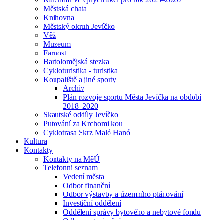
Městská chata
Knihovna
Městský okruh Jevíčko
Věž
Muzeum
Farnost
Bartolomějská stezka
Cykloturistika - turistika
Koupaliště a jiné sporty
Archiv
Plán rozvoje sportu Města Jevíčka na období
2018–2020
Skautské oddíly Jevíčko
Putování za Krchomilkou
Cyklotrasa Skrz Maló Hanó
Kultura
Kontakty
Kontakty na MěÚ
Telefonní seznam
Vedení města
Odbor finanční
Odbor výstavby a územního plánování
Investiční oddělení
Oddělení správy bytového a nebytové fondu