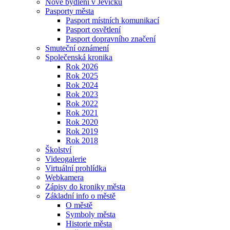
Nové bydlení v Jevíčku
Pasporty města
Pasport místních komunikací
Pasport osvětlení
Pasport dopravního značení
Smuteční oznámení
Společenská kronika
Rok 2026
Rok 2025
Rok 2024
Rok 2023
Rok 2022
Rok 2021
Rok 2020
Rok 2019
Rok 2018
Školství
Videogalerie
Virtuální prohlídka
Webkamera
Zápisy do kroniky města
Základní info o městě
O městě
Symboly města
Historie města