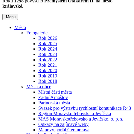
Roku
1258
povýšeno
Přemyslem Otakarem II.
na město
královské.
Menu
Město
Fotogalerie
Rok 2026
Rok 2025
Rok 2024
Rok 2023
Rok 2022
Rok 2021
Rok 2020
Rok 2019
Rok 2018
Města a obce
Místní části města
Zadní Arnoštov
Partnerská města
Svazek pro výstavbu rychlostní komunikace R43
Region Moravskotřebovska a Jevíčska
MAS Moravskotřebovsko a Jevíčsko, o. p. s.
Odkazy na zajímavé weby
Mapový portál Geomorava