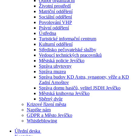
Odbor organizační
Životní prostředí
Matriční oddělení
Sociální oddělení
Povolování VHP
Právní oddělení
Ústředna
Turistické informační centrum
Kulturní oddělení
Středisko pečovatelské služby
Vedoucí technických pracovníků
Městská policie Jevíčko
Správa ubytovny
Správa muzea
Správa budov KD Astra, synagogy, věže a KD
Zadní Arnoštov
Správa domu hasičů, velitel JSDH Jevíčko
Městská knihovna Jevíčko
Sběrný dvůr
Krizové řízení města
Napište nám
GDPR a Město Jevíčko
Whistleblowing
Úřední deska