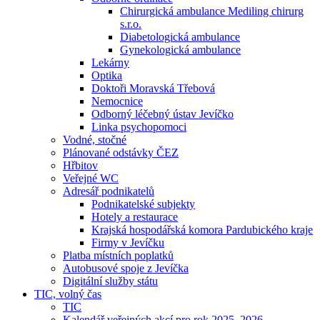
Chirurgická ambulance Mediling chirurg
s.r.o.
Diabetologická ambulance
Gynekologická ambulance
Lekárny
Optika
Doktoři Moravská Třebová
Nemocnice
Odborný léčebný ústav Jevíčko
Linka psychopomoci
Vodné, stočné
Plánované odstávky ČEZ
Hřbitov
Veřejné WC
Adresář podnikatelů
Podnikatelské subjekty
Hotely a restaurace
Krajská hospodářská komora Pardubického kraje
Firmy v Jevíčku
Platba místních poplatků
Autobusové spoje z Jevíčka
Digitální služby státu
TIC, volný čas
TIC
Kalendář veřejných akcí pro rok 2025–2026