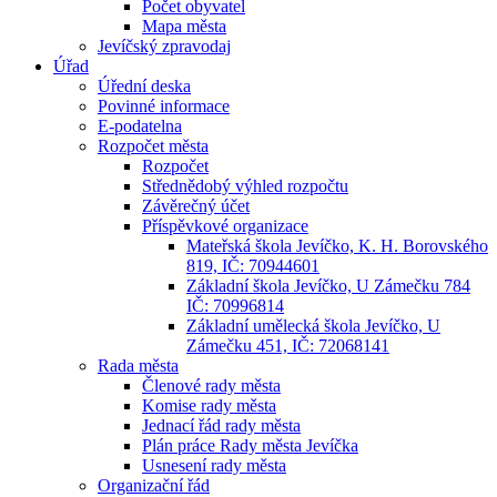
Počet obyvatel
Mapa města
Jevíčský zpravodaj
Úřad
Úřední deska
Povinné informace
E-podatelna
Rozpočet města
Rozpočet
Střednědobý výhled rozpočtu
Závěrečný účet
Příspěvkové organizace
Mateřská škola Jevíčko, K. H. Borovského
819, IČ: 70944601
Základní škola Jevíčko, U Zámečku 784
IČ: 70996814
Základní umělecká škola Jevíčko, U
Zámečku 451, IČ: 72068141
Rada města
Členové rady města
Komise rady města
Jednací řád rady města
Plán práce Rady města Jevíčka
Usnesení rady města
Organizační řád