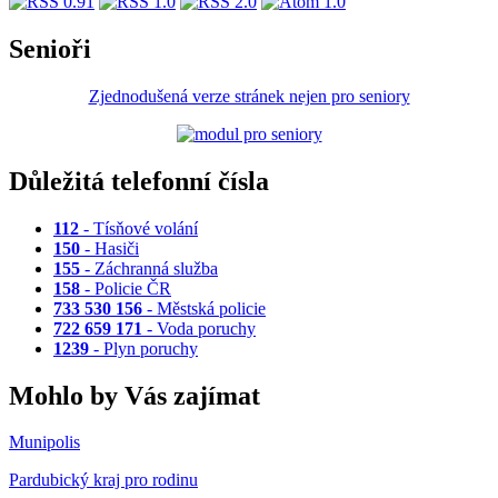
Senioři
Zjednodušená verze stránek nejen pro seniory
Důležitá telefonní čísla
112
- Tísňové volání
150
- Hasiči
155
- Záchranná služba
158
- Policie ČR
733 530 156
- Městská policie
722 659 171
- Voda poruchy
1239
- Plyn poruchy
Mohlo by Vás zajímat
Munipolis
Pardubický kraj pro rodinu