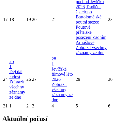
pochod Jevíčko
2026
Tradiční
špacír po
Bartolomějské
17
18
19
20
21
23
poutní stezce
Poutové
přátelské
posezení Zadním
Arnoštově
Zobrazit všechny
záznamy ze dne
28
25
1
1
Jevíčské
Dej dál
filmové léto
radost
24
26
27
2026
29
30
Zobrazit
Zobrazit
všechny
všechny
záznamy
záznamy ze
ze dne
dne
31
1
2
3
4
5
6
Aktuální počasí