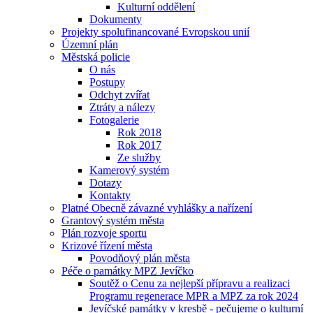
Kulturní oddělení
Dokumenty
Projekty spolufinancované Evropskou unií
Územní plán
Městská policie
O nás
Postupy
Odchyt zvířat
Ztráty a nálezy
Fotogalerie
Rok 2018
Rok 2017
Ze služby
Kamerový systém
Dotazy
Kontakty
Platné Obecně závazné vyhlášky a nařízení
Grantový systém města
Plán rozvoje sportu
Krizové řízení města
Povodňový plán města
Péče o památky MPZ Jevíčko
Soutěž o Cenu za nejlepší přípravu a realizaci
Programu regenerace MPR a MPZ za rok 2024
Jevíčské památky v kresbě - pečujeme o kulturní