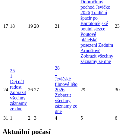
Dobročinný
pochod Jevíčko
2026
Tradiční
špacír po
Bartolomějské
17
18
19
20
21
23
poutní stezce
Poutové
přátelské
posezení Zadním
Arnoštově
Zobrazit všechny
záznamy ze dne
28
25
1
1
Jevíčské
Dej dál
filmové léto
radost
24
26
27
2026
29
30
Zobrazit
Zobrazit
všechny
všechny
záznamy
záznamy ze
ze dne
dne
31
1
2
3
4
5
6
Aktuální počasí