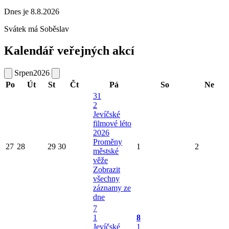
Dnes je 8.8.2026
Svátek má
Soběslav
Kalendář veřejných akcí
Srpen
2026
Po
Út
St
Čt
Pá
So
Ne
31
2
Jevíčské
filmové léto
2026
Proměny
27
28
29
30
1
2
městské
věže
Zobrazit
všechny
záznamy ze
dne
7
1
8
Jevíčské
1