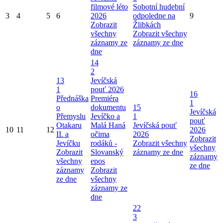
filmové léto
Sobotní hudební
3
4
5
6
2026
odpoledne na
9
Zobrazit
Žlibkách
všechny
Zobrazit všechny
záznamy ze
záznamy ze dne
dne
14
2
13
Jevíčská
1
pouť 2026
16
Přednáška
Premiéra
1
o
dokumentu
15
Jevíčská
Přemyslu
Jevíčko a
1
pouť
Otakaru
Malá Haná
Jevíčská pouť
10
11
12
2026
II. a
očima
2026
Zobrazit
Jevíčku
rodáků -
Zobrazit všechny
všechny
Zobrazit
Slovanský
záznamy ze dne
záznamy
všechny
epos
ze dne
záznamy
Zobrazit
ze dne
všechny
záznamy ze
dne
22
3