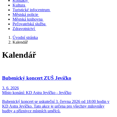
Kontakty
Kultura
Turistické infocentrum
Městská policie
Městská knihovna
Pečovatelská služba
Zdravotnictví
Úvodní stránka
Kalendář
Kalendář
Bubenický koncert ZUŠ Jevíčko
3. 6. 2026
Místo konání:
KD Astra Jevíčko - Jevíčko
Bubenický koncert se uskuteční 3. června 2026 od 18:00 hodin v
KD Astra Jevíčko. Tato akce je určena pro všechny milovníky
hudby a příznivce místních umělců.