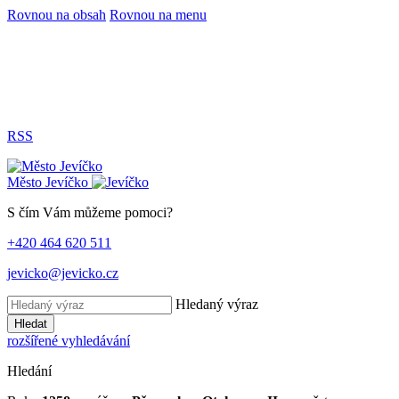
Rovnou na obsah
Rovnou na menu
RSS
Město
Jevíčko
S čím Vám můžeme pomoci?
+420 464 620 511
jevicko@jevicko.cz
Hledaný výraz
Hledat
rozšířené vyhledávání
Hledání