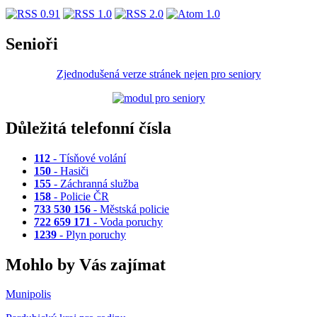
Senioři
Zjednodušená verze stránek nejen pro seniory
Důležitá telefonní čísla
112
- Tísňové volání
150
- Hasiči
155
- Záchranná služba
158
- Policie ČR
733 530 156
- Městská policie
722 659 171
- Voda poruchy
1239
- Plyn poruchy
Mohlo by Vás zajímat
Munipolis