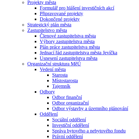
Projekty města
Formulář pro hlášení investičních akcí
Připravované projekty
Dokončené projekty
Strategický plán města
Zastupitelstvo města
Členové zastupitelstva města
Výbory zastupitelstva města
Plán práce zastupitelstva města
Jednací řád zastupitelstva města Jevíčka
Usnesení zastupitelstva města
Organizační struktura MěÚ
Vedení města
Starosta
Místostarosta
Tajemník
Odbory
Odbor finanční
Odbor organizační
Odbor výstavby a územního plánování
Oddělení
Sociální oddělení
Investiční oddělení
Správa bytového a nebytového fondu
Právní oddělení