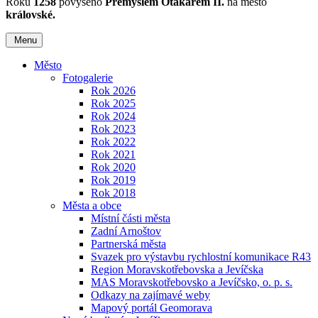
Roku
1258
povýšeno
Přemyslem Otakarem II.
na město
královské.
Menu
Město
Fotogalerie
Rok 2026
Rok 2025
Rok 2024
Rok 2023
Rok 2022
Rok 2021
Rok 2020
Rok 2019
Rok 2018
Města a obce
Místní části města
Zadní Arnoštov
Partnerská města
Svazek pro výstavbu rychlostní komunikace R43
Region Moravskotřebovska a Jevíčska
MAS Moravskotřebovsko a Jevíčsko, o. p. s.
Odkazy na zajímavé weby
Mapový portál Geomorava