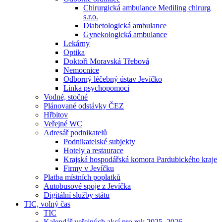
Chirurgická ambulance Mediling chirurg
s.r.o.
Diabetologická ambulance
Gynekologická ambulance
Lekárny
Optika
Doktoři Moravská Třebová
Nemocnice
Odborný léčebný ústav Jevíčko
Linka psychopomoci
Vodné, stočné
Plánované odstávky ČEZ
Hřbitov
Veřejné WC
Adresář podnikatelů
Podnikatelské subjekty
Hotely a restaurace
Krajská hospodářská komora Pardubického kraje
Firmy v Jevíčku
Platba místních poplatků
Autobusové spoje z Jevíčka
Digitální služby státu
TIC, volný čas
TIC
Kalendář veřejných akcí pro rok 2025–2026