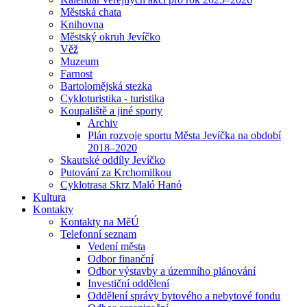
Městská chata
Knihovna
Městský okruh Jevíčko
Věž
Muzeum
Farnost
Bartolomějská stezka
Cykloturistika - turistika
Koupaliště a jiné sporty
Archiv
Plán rozvoje sportu Města Jevíčka na období
2018–2020
Skautské oddíly Jevíčko
Putování za Krchomilkou
Cyklotrasa Skrz Maló Hanó
Kultura
Kontakty
Kontakty na MěÚ
Telefonní seznam
Vedení města
Odbor finanční
Odbor výstavby a územního plánování
Investiční oddělení
Oddělení správy bytového a nebytové fondu