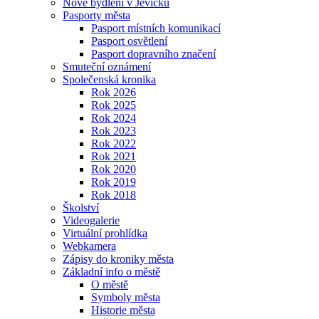
Nové bydlení v Jevíčku
Pasporty města
Pasport místních komunikací
Pasport osvětlení
Pasport dopravního značení
Smuteční oznámení
Společenská kronika
Rok 2026
Rok 2025
Rok 2024
Rok 2023
Rok 2022
Rok 2021
Rok 2020
Rok 2019
Rok 2018
Školství
Videogalerie
Virtuální prohlídka
Webkamera
Zápisy do kroniky města
Základní info o městě
O městě
Symboly města
Historie města