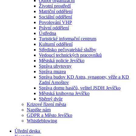
Odbor organizační
Životní prostředí
Matriční oddělení
Sociální oddělení
Povolování VHP
Právní oddělení
Ústředna
Turistické informační centrum
Kulturní oddělení
Středisko pečovatelské služby
Vedoucí technických pracovníků
Městská policie Jevíčko
Správa ubytovny
Správa muzea
Správa budov KD Astra, synagogy, věže a KD
Zadní Arnoštov
Správa domu hasičů, velitel JSDH Jevíčko
Městská knihovna Jevíčko
Sběrný dvůr
Krizové řízení města
Napište nám
GDPR a Město Jevíčko
Whistleblowing
Úřední deska