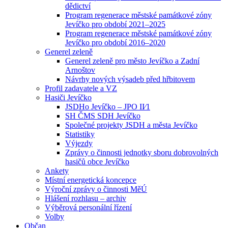
dědictví
Program regenerace městské památkové zóny
Jevíčko pro období 2021–2025
Program regenerace městské památkové zóny
Jevíčko pro období 2016–2020
Generel zeleně
Generel zeleně pro město Jevíčko a Zadní
Arnoštov
Návrhy nových výsadeb před hřbitovem
Profil zadavatele a VZ
Hasiči Jevíčko
JSDHo Jevíčko – JPO II⁄1
SH ČMS SDH Jevíčko
Společné projekty JSDH a města Jevíčko
Statistiky
Výjezdy
Zprávy o činnosti jednotky sboru dobrovolných
hasičů obce Jevíčko
Ankety
Místní energetická koncepce
Výroční zprávy o činnosti MěÚ
Hlášení rozhlasu – archiv
Výběrová personální řízení
Volby
Občan