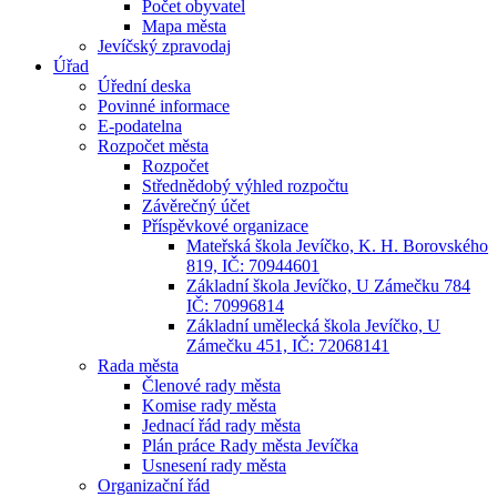
Počet obyvatel
Mapa města
Jevíčský zpravodaj
Úřad
Úřední deska
Povinné informace
E-podatelna
Rozpočet města
Rozpočet
Střednědobý výhled rozpočtu
Závěrečný účet
Příspěvkové organizace
Mateřská škola Jevíčko, K. H. Borovského
819, IČ: 70944601
Základní škola Jevíčko, U Zámečku 784
IČ: 70996814
Základní umělecká škola Jevíčko, U
Zámečku 451, IČ: 72068141
Rada města
Členové rady města
Komise rady města
Jednací řád rady města
Plán práce Rady města Jevíčka
Usnesení rady města
Organizační řád