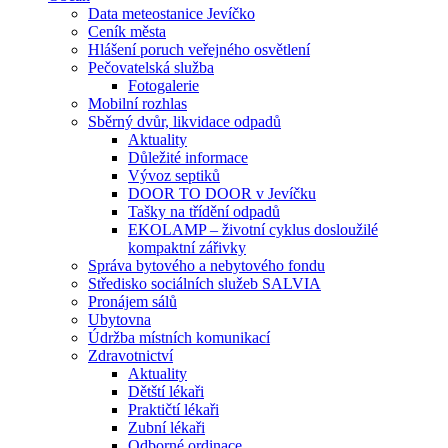
Data meteostanice Jevíčko
Ceník města
Hlášení poruch veřejného osvětlení
Pečovatelská služba
Fotogalerie
Mobilní rozhlas
Sběrný dvůr, likvidace odpadů
Aktuality
Důležité informace
Vývoz septiků
DOOR TO DOOR v Jevíčku
Tašky na třídění odpadů
EKOLAMP – životní cyklus dosloužilé
kompaktní zářivky
Správa bytového a nebytového fondu
Středisko sociálních služeb SALVIA
Pronájem sálů
Ubytovna
Údržba místních komunikací
Zdravotnictví
Aktuality
Dětští lékaři
Praktičtí lékaři
Zubní lékaři
Odborné ordinace