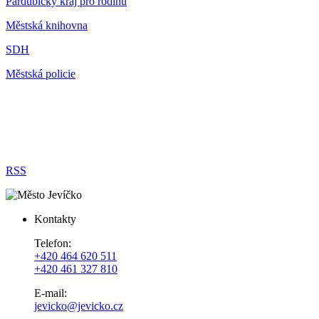
Pardubický kraj pro rodinu
Městská knihovna
SDH
Městská policie
RSS
Kontakty
Telefon:
+420 464 620 511
+420 461 327 810
E-mail:
jevicko@jevicko.cz