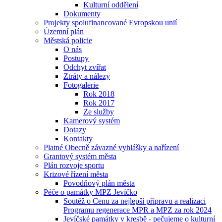
Kulturní oddělení
Dokumenty
Projekty spolufinancované Evropskou unií
Územní plán
Městská policie
O nás
Postupy
Odchyt zvířat
Ztráty a nálezy
Fotogalerie
Rok 2018
Rok 2017
Ze služby
Kamerový systém
Dotazy
Kontakty
Platné Obecně závazné vyhlášky a nařízení
Grantový systém města
Plán rozvoje sportu
Krizové řízení města
Povodňový plán města
Péče o památky MPZ Jevíčko
Soutěž o Cenu za nejlepší přípravu a realizaci
Programu regenerace MPR a MPZ za rok 2024
Jevíčské památky v kresbě - pečujeme o kulturní