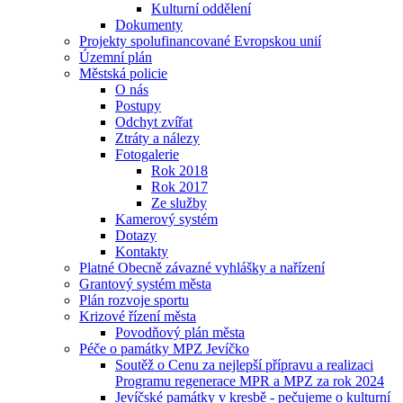
Kulturní oddělení
Dokumenty
Projekty spolufinancované Evropskou unií
Územní plán
Městská policie
O nás
Postupy
Odchyt zvířat
Ztráty a nálezy
Fotogalerie
Rok 2018
Rok 2017
Ze služby
Kamerový systém
Dotazy
Kontakty
Platné Obecně závazné vyhlášky a nařízení
Grantový systém města
Plán rozvoje sportu
Krizové řízení města
Povodňový plán města
Péče o památky MPZ Jevíčko
Soutěž o Cenu za nejlepší přípravu a realizaci
Programu regenerace MPR a MPZ za rok 2024
Jevíčské památky v kresbě - pečujeme o kulturní