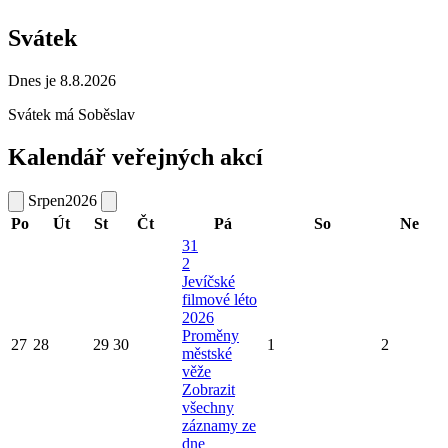
Svátek
Dnes je 8.8.2026
Svátek má
Soběslav
Kalendář veřejných akcí
Srpen
2026
Po
Út
St
Čt
Pá
So
Ne
31
2
Jevíčské
filmové léto
2026
Proměny
27
28
29
30
1
2
městské
věže
Zobrazit
všechny
záznamy ze
dne