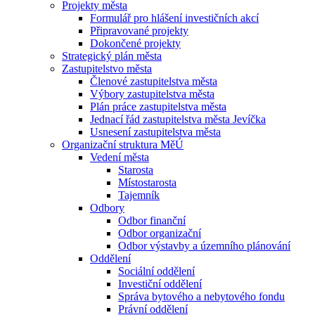
Projekty města
Formulář pro hlášení investičních akcí
Připravované projekty
Dokončené projekty
Strategický plán města
Zastupitelstvo města
Členové zastupitelstva města
Výbory zastupitelstva města
Plán práce zastupitelstva města
Jednací řád zastupitelstva města Jevíčka
Usnesení zastupitelstva města
Organizační struktura MěÚ
Vedení města
Starosta
Místostarosta
Tajemník
Odbory
Odbor finanční
Odbor organizační
Odbor výstavby a územního plánování
Oddělení
Sociální oddělení
Investiční oddělení
Správa bytového a nebytového fondu
Právní oddělení