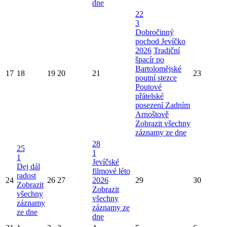
dne
22
3
Dobročinný
pochod Jevíčko
2026
Tradiční
špacír po
Bartolomějské
17
18
19
20
21
23
poutní stezce
Poutové
přátelské
posezení Zadním
Arnoštově
Zobrazit všechny
záznamy ze dne
28
25
1
1
Jevíčské
Dej dál
filmové léto
radost
24
26
27
2026
29
30
Zobrazit
Zobrazit
všechny
všechny
záznamy
záznamy ze
ze dne
dne