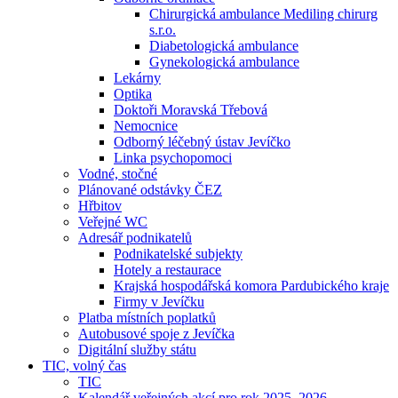
Chirurgická ambulance Mediling chirurg
s.r.o.
Diabetologická ambulance
Gynekologická ambulance
Lekárny
Optika
Doktoři Moravská Třebová
Nemocnice
Odborný léčebný ústav Jevíčko
Linka psychopomoci
Vodné, stočné
Plánované odstávky ČEZ
Hřbitov
Veřejné WC
Adresář podnikatelů
Podnikatelské subjekty
Hotely a restaurace
Krajská hospodářská komora Pardubického kraje
Firmy v Jevíčku
Platba místních poplatků
Autobusové spoje z Jevíčka
Digitální služby státu
TIC, volný čas
TIC
Kalendář veřejných akcí pro rok 2025–2026