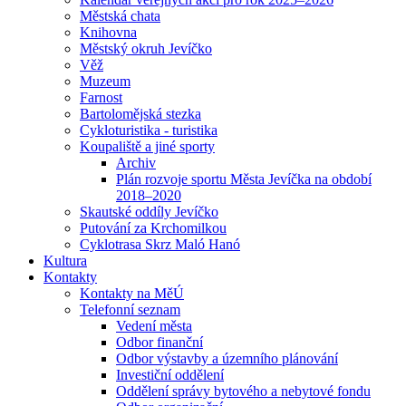
Městská chata
Knihovna
Městský okruh Jevíčko
Věž
Muzeum
Farnost
Bartolomějská stezka
Cykloturistika - turistika
Koupaliště a jiné sporty
Archiv
Plán rozvoje sportu Města Jevíčka na období
2018–2020
Skautské oddíly Jevíčko
Putování za Krchomilkou
Cyklotrasa Skrz Maló Hanó
Kultura
Kontakty
Kontakty na MěÚ
Telefonní seznam
Vedení města
Odbor finanční
Odbor výstavby a územního plánování
Investiční oddělení
Oddělení správy bytového a nebytové fondu