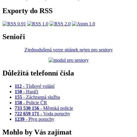
Exporty do RSS
Senioři
Zjednodušená verze stránek nejen pro seniory
Důležitá telefonní čísla
112
- Tísňové volání
150
- Hasiči
155
- Záchranná služba
158
- Policie ČR
733 530 156
- Městská policie
722 659 171
- Voda poruchy
1239
- Plyn poruchy
Mohlo by Vás zajímat