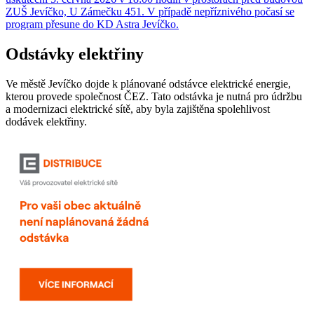
ZUŠ Jevíčko, U Zámečku 451. V případě nepříznivého počasí se
program přesune do KD Astra Jevíčko.
Odstávky elektřiny
Ve městě Jevíčko dojde k plánované odstávce elektrické energie,
kterou provede společnost ČEZ. Tato odstávka je nutná pro údržbu
a modernizaci elektrické sítě, aby byla zajištěna spolehlivost
dodávek elektřiny.