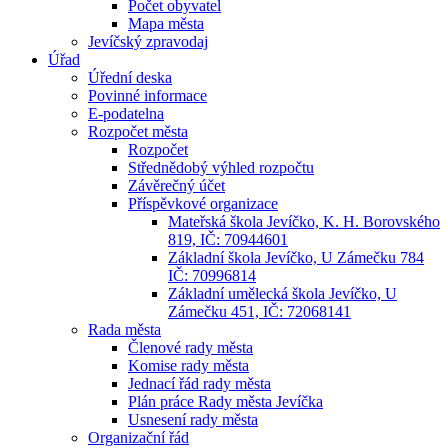
Počet obyvatel
Mapa města
Jevíčský zpravodaj
Úřad
Úřední deska
Povinné informace
E-podatelna
Rozpočet města
Rozpočet
Střednědobý výhled rozpočtu
Závěrečný účet
Příspěvkové organizace
Mateřská škola Jevíčko, K. H. Borovského
819, IČ: 70944601
Základní škola Jevíčko, U Zámečku 784
IČ: 70996814
Základní umělecká škola Jevíčko, U
Zámečku 451, IČ: 72068141
Rada města
Členové rady města
Komise rady města
Jednací řád rady města
Plán práce Rady města Jevíčka
Usnesení rady města
Organizační řád