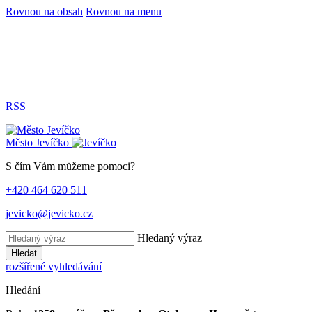
Rovnou na obsah
Rovnou na menu
RSS
Město
Jevíčko
S čím Vám můžeme pomoci?
+420 464 620 511
jevicko@jevicko.cz
Hledaný výraz
Hledat
rozšířené vyhledávání
Hledání