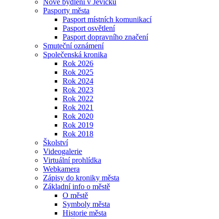
Nové bydlení v Jevíčku
Pasporty města
Pasport místních komunikací
Pasport osvětlení
Pasport dopravního značení
Smuteční oznámení
Společenská kronika
Rok 2026
Rok 2025
Rok 2024
Rok 2023
Rok 2022
Rok 2021
Rok 2020
Rok 2019
Rok 2018
Školství
Videogalerie
Virtuální prohlídka
Webkamera
Zápisy do kroniky města
Základní info o městě
O městě
Symboly města
Historie města