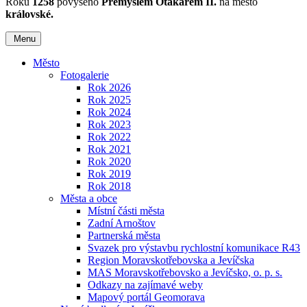
Roku
1258
povýšeno
Přemyslem Otakarem II.
na město
královské.
Menu
Město
Fotogalerie
Rok 2026
Rok 2025
Rok 2024
Rok 2023
Rok 2022
Rok 2021
Rok 2020
Rok 2019
Rok 2018
Města a obce
Místní části města
Zadní Arnoštov
Partnerská města
Svazek pro výstavbu rychlostní komunikace R43
Region Moravskotřebovska a Jevíčska
MAS Moravskotřebovsko a Jevíčsko, o. p. s.
Odkazy na zajímavé weby
Mapový portál Geomorava