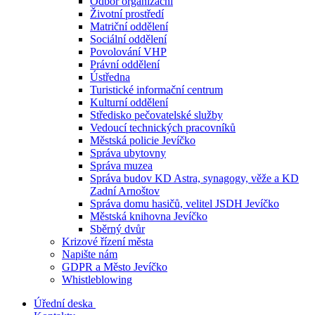
Odbor organizační
Životní prostředí
Matriční oddělení
Sociální oddělení
Povolování VHP
Právní oddělení
Ústředna
Turistické informační centrum
Kulturní oddělení
Středisko pečovatelské služby
Vedoucí technických pracovníků
Městská policie Jevíčko
Správa ubytovny
Správa muzea
Správa budov KD Astra, synagogy, věže a KD
Zadní Arnoštov
Správa domu hasičů, velitel JSDH Jevíčko
Městská knihovna Jevíčko
Sběrný dvůr
Krizové řízení města
Napište nám
GDPR a Město Jevíčko
Whistleblowing
Úřední deska