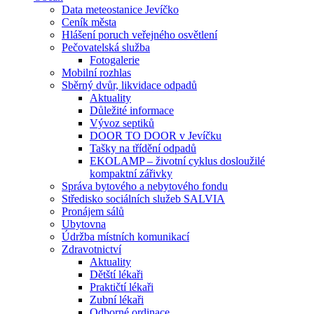
Data meteostanice Jevíčko
Ceník města
Hlášení poruch veřejného osvětlení
Pečovatelská služba
Fotogalerie
Mobilní rozhlas
Sběrný dvůr, likvidace odpadů
Aktuality
Důležité informace
Vývoz septiků
DOOR TO DOOR v Jevíčku
Tašky na třídění odpadů
EKOLAMP – životní cyklus dosloužilé
kompaktní zářivky
Správa bytového a nebytového fondu
Středisko sociálních služeb SALVIA
Pronájem sálů
Ubytovna
Údržba místních komunikací
Zdravotnictví
Aktuality
Dětští lékaři
Praktičtí lékaři
Zubní lékaři
Odborné ordinace