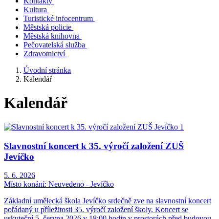
Kontakty
Kultura
Turistické infocentrum
Městská policie
Městská knihovna
Pečovatelská služba
Zdravotnictví
Úvodní stránka
Kalendář
Kalendář
Slavnostní koncert k 35. výročí založení ZUŠ
Jevíčko
5. 6. 2026
Místo konání:
Neuvedeno - Jevíčko
Základní umělecká škola Jevíčko srdečně zve na slavnostní koncert
pořádaný u příležitosti 35. výročí založení školy. Koncert se
uskuteční 5. června 2026 v 18:00 hodin v prostorách před budovou