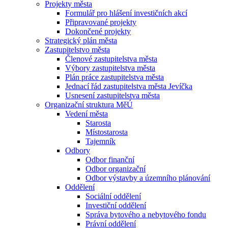
Projekty města
Formulář pro hlášení investičních akcí
Připravované projekty
Dokončené projekty
Strategický plán města
Zastupitelstvo města
Členové zastupitelstva města
Výbory zastupitelstva města
Plán práce zastupitelstva města
Jednací řád zastupitelstva města Jevíčka
Usnesení zastupitelstva města
Organizační struktura MěÚ
Vedení města
Starosta
Místostarosta
Tajemník
Odbory
Odbor finanční
Odbor organizační
Odbor výstavby a územního plánování
Oddělení
Sociální oddělení
Investiční oddělení
Správa bytového a nebytového fondu
Právní oddělení