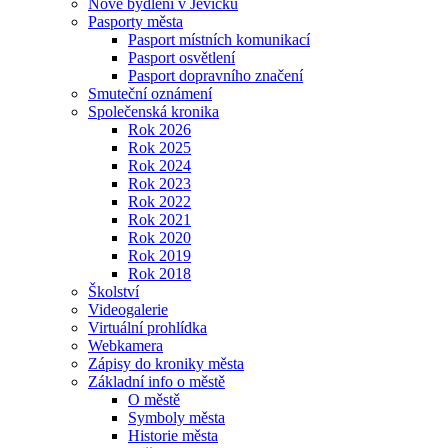
Nové bydlení v Jevíčku
Pasporty města
Pasport místních komunikací
Pasport osvětlení
Pasport dopravního značení
Smuteční oznámení
Společenská kronika
Rok 2026
Rok 2025
Rok 2024
Rok 2023
Rok 2022
Rok 2021
Rok 2020
Rok 2019
Rok 2018
Školství
Videogalerie
Virtuální prohlídka
Webkamera
Zápisy do kroniky města
Základní info o městě
O městě
Symboly města
Historie města