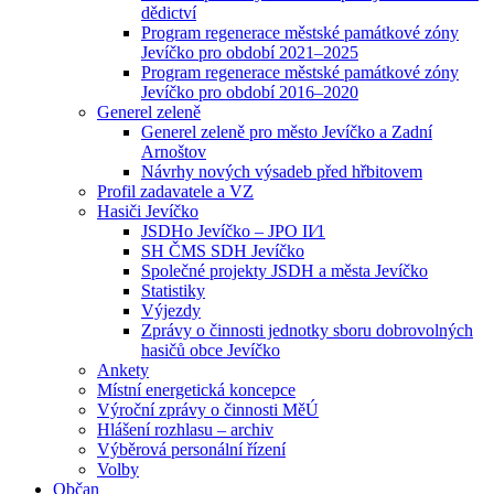
dědictví
Program regenerace městské památkové zóny
Jevíčko pro období 2021–2025
Program regenerace městské památkové zóny
Jevíčko pro období 2016–2020
Generel zeleně
Generel zeleně pro město Jevíčko a Zadní
Arnoštov
Návrhy nových výsadeb před hřbitovem
Profil zadavatele a VZ
Hasiči Jevíčko
JSDHo Jevíčko – JPO II⁄1
SH ČMS SDH Jevíčko
Společné projekty JSDH a města Jevíčko
Statistiky
Výjezdy
Zprávy o činnosti jednotky sboru dobrovolných
hasičů obce Jevíčko
Ankety
Místní energetická koncepce
Výroční zprávy o činnosti MěÚ
Hlášení rozhlasu – archiv
Výběrová personální řízení
Volby
Občan