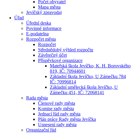
Počet obyvatel
Mapa města
Jevíčský zpravodaj
Úřad
Úřední deska
Povinné informace
E-podatelna
Rozpočet města
Rozpočet
Střednědobý výhled rozpočtu
Závěrečný účet
Příspěvkové organizace
Mateřská škola Jevíčko, K. H. Borovského
819, IČ: 70944601
Základní škola Jevíčko, U Zámečku 784
IČ: 70996814
Základní umělecká škola Jevíčko, U
Zámečku 451, IČ: 72068141
Rada města
Členové rady města
Komise rady města
Jednací řád rady města
Plán práce Rady města Jevíčka
Usnesení rady města
Organizační řád