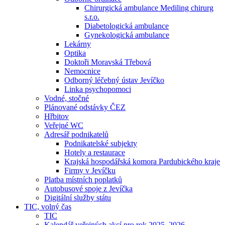
Chirurgická ambulance Mediling chirurg
s.r.o.
Diabetologická ambulance
Gynekologická ambulance
Lekárny
Optika
Doktoři Moravská Třebová
Nemocnice
Odborný léčebný ústav Jevíčko
Linka psychopomoci
Vodné, stočné
Plánované odstávky ČEZ
Hřbitov
Veřejné WC
Adresář podnikatelů
Podnikatelské subjekty
Hotely a restaurace
Krajská hospodářská komora Pardubického kraje
Firmy v Jevíčku
Platba místních poplatků
Autobusové spoje z Jevíčka
Digitální služby státu
TIC, volný čas
TIC
Kalendář veřejných akcí pro rok 2025–2026