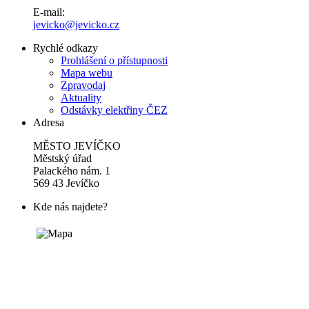
E-mail:
jevicko@jevicko.cz
Rychlé odkazy
Prohlášení o přístupnosti
Mapa webu
Zpravodaj
Aktuality
Odstávky elektřiny ČEZ
Adresa
MĚSTO JEVÍČKO
Městský úřad
Palackého nám. 1
569 43 Jevíčko
Kde nás najdete?