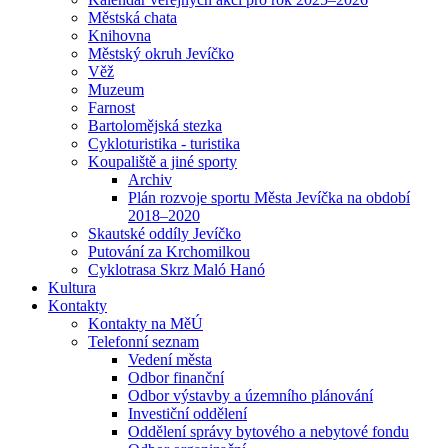
Městská chata
Knihovna
Městský okruh Jevíčko
Věž
Muzeum
Farnost
Bartolomějská stezka
Cykloturistika - turistika
Koupaliště a jiné sporty
Archiv
Plán rozvoje sportu Města Jevíčka na období
2018–2020
Skautské oddíly Jevíčko
Putování za Krchomilkou
Cyklotrasa Skrz Maló Hanó
Kultura
Kontakty
Kontakty na MěÚ
Telefonní seznam
Vedení města
Odbor finanční
Odbor výstavby a územního plánování
Investiční oddělení
Oddělení správy bytového a nebytové fondu