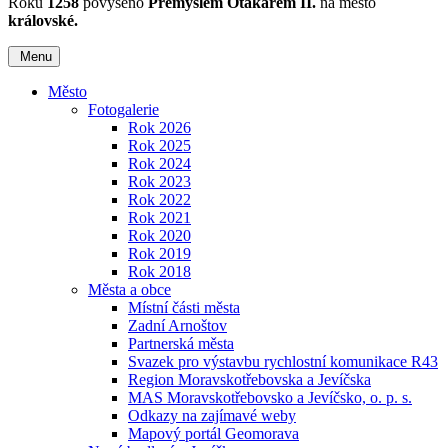
Roku
1258
povýšeno
Přemyslem Otakarem II.
na město
královské.
Menu
Město
Fotogalerie
Rok 2026
Rok 2025
Rok 2024
Rok 2023
Rok 2022
Rok 2021
Rok 2020
Rok 2019
Rok 2018
Města a obce
Místní části města
Zadní Arnoštov
Partnerská města
Svazek pro výstavbu rychlostní komunikace R43
Region Moravskotřebovska a Jevíčska
MAS Moravskotřebovsko a Jevíčsko, o. p. s.
Odkazy na zajímavé weby
Mapový portál Geomorava