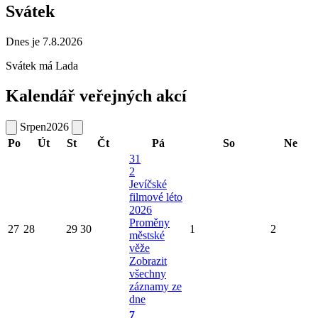
Svátek
Dnes je 7.8.2026
Svátek má
Lada
Kalendář veřejných akcí
Srpen
2026
Po
Út
St
Čt
Pá
So
Ne
31
2
Jevíčské
filmové léto
2026
Proměny
27
28
29
30
1
2
městské
věže
Zobrazit
všechny
záznamy ze
dne
7