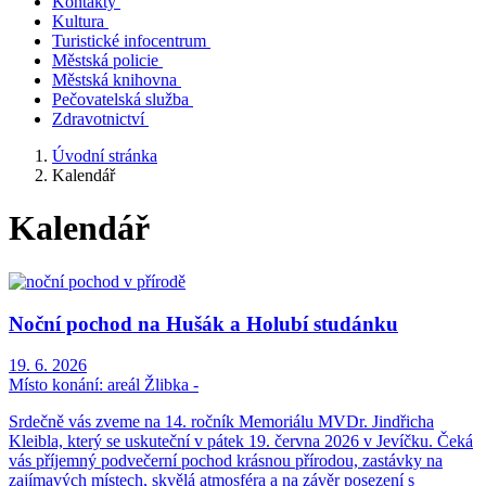
Kontakty
Kultura
Turistické infocentrum
Městská policie
Městská knihovna
Pečovatelská služba
Zdravotnictví
Úvodní stránka
Kalendář
Kalendář
Noční pochod na Hušák a Holubí studánku
19. 6. 2026
Místo konání:
areál Žlibka -
Srdečně vás zveme na 14. ročník Memoriálu MVDr. Jindřicha
Kleibla, který se uskuteční v pátek 19. června 2026 v Jevíčku. Čeká
vás příjemný podvečerní pochod krásnou přírodou, zastávky na
zajímavých místech, skvělá atmosféra a na závěr posezení s