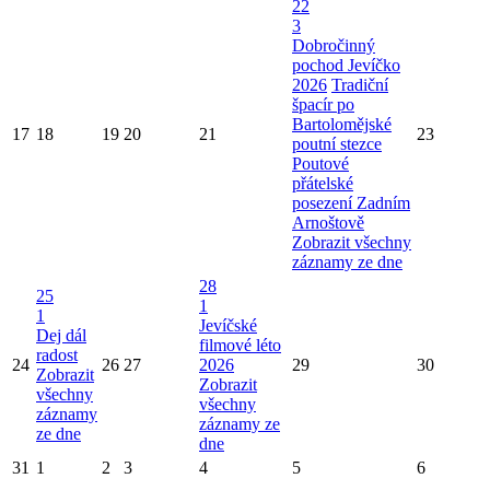
22
3
Dobročinný
pochod Jevíčko
2026
Tradiční
špacír po
Bartolomějské
17
18
19
20
21
23
poutní stezce
Poutové
přátelské
posezení Zadním
Arnoštově
Zobrazit všechny
záznamy ze dne
28
25
1
1
Jevíčské
Dej dál
filmové léto
radost
24
26
27
2026
29
30
Zobrazit
Zobrazit
všechny
všechny
záznamy
záznamy ze
ze dne
dne
31
1
2
3
4
5
6