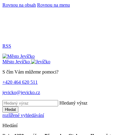
Rovnou na obsah
Rovnou na menu
RSS
Město
Jevíčko
S čím Vám můžeme pomoci?
+420 464 620 511
jevicko@jevicko.cz
Hledaný výraz
Hledat
rozšířené vyhledávání
Hledání