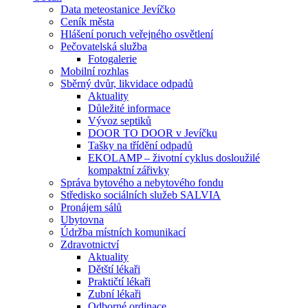
Data meteostanice Jevíčko
Ceník města
Hlášení poruch veřejného osvětlení
Pečovatelská služba
Fotogalerie
Mobilní rozhlas
Sběrný dvůr, likvidace odpadů
Aktuality
Důležité informace
Vývoz septiků
DOOR TO DOOR v Jevíčku
Tašky na třídění odpadů
EKOLAMP – životní cyklus dosloužilé
kompaktní zářivky
Správa bytového a nebytového fondu
Středisko sociálních služeb SALVIA
Pronájem sálů
Ubytovna
Údržba místních komunikací
Zdravotnictví
Aktuality
Dětští lékaři
Praktičtí lékaři
Zubní lékaři
Odborné ordinace