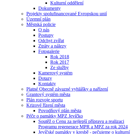
Kulturní oddělení
Dokumenty
Projekty spolufinancované Evropskou unií
Územní plán
Městská policie
O nás
Postupy
Odchyt zvířat
Ztráty a nálezy
Fotogalerie
Rok 2018
Rok 2017
Ze služby
Kamerový systém
Dotazy
Kontakty
Platné Obecně závazné vyhlášky a nařízení
Grantový systém města
Plán rozvoje sportu
Krizové řízení města
Povodňový plán města
Péče o památky MPZ Jevíčko
Soutěž o Cenu za nejlepší přípravu a realizaci
Programu regenerace MPR a MPZ za rok 2024
Jevíčské památky v kresbě - pečujeme o kulturní