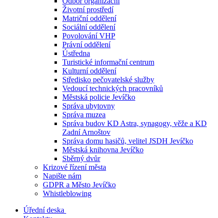
Odbor organizační
Životní prostředí
Matriční oddělení
Sociální oddělení
Povolování VHP
Právní oddělení
Ústředna
Turistické informační centrum
Kulturní oddělení
Středisko pečovatelské služby
Vedoucí technických pracovníků
Městská policie Jevíčko
Správa ubytovny
Správa muzea
Správa budov KD Astra, synagogy, věže a KD
Zadní Arnoštov
Správa domu hasičů, velitel JSDH Jevíčko
Městská knihovna Jevíčko
Sběrný dvůr
Krizové řízení města
Napište nám
GDPR a Město Jevíčko
Whistleblowing
Úřední deska