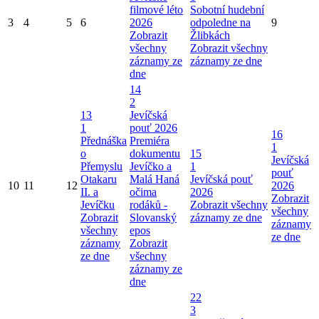
filmové léto
Sobotní hudební
3
4
5
6
2026
odpoledne na
9
Zobrazit
Žlibkách
všechny
Zobrazit všechny
záznamy ze
záznamy ze dne
dne
14
2
13
Jevíčská
1
pouť 2026
16
Přednáška
Premiéra
1
o
dokumentu
15
Jevíčská
Přemyslu
Jevíčko a
1
pouť
Otakaru
Malá Haná
Jevíčská pouť
10
11
12
2026
II. a
očima
2026
Zobrazit
Jevíčku
rodáků -
Zobrazit všechny
všechny
Zobrazit
Slovanský
záznamy ze dne
záznamy
všechny
epos
ze dne
záznamy
Zobrazit
ze dne
všechny
záznamy ze
dne
22
3