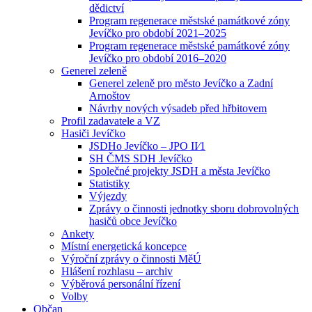
dědictví
Program regenerace městské památkové zóny
Jevíčko pro období 2021–2025
Program regenerace městské památkové zóny
Jevíčko pro období 2016–2020
Generel zeleně
Generel zeleně pro město Jevíčko a Zadní
Arnoštov
Návrhy nových výsadeb před hřbitovem
Profil zadavatele a VZ
Hasiči Jevíčko
JSDHo Jevíčko – JPO II⁄1
SH ČMS SDH Jevíčko
Společné projekty JSDH a města Jevíčko
Statistiky
Výjezdy
Zprávy o činnosti jednotky sboru dobrovolných
hasičů obce Jevíčko
Ankety
Místní energetická koncepce
Výroční zprávy o činnosti MěÚ
Hlášení rozhlasu – archiv
Výběrová personální řízení
Volby
Občan