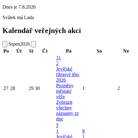
Dnes je 7.8.2026
Svátek má
Lada
Kalendář veřejných akcí
Srpen
2026
Po
Út
St
Čt
Pá
So
Ne
31
2
Jevíčské
filmové léto
2026
Proměny
27
28
29
30
1
2
městské
věže
Zobrazit
všechny
záznamy ze
dne
7
1
8
Jevíčské
1