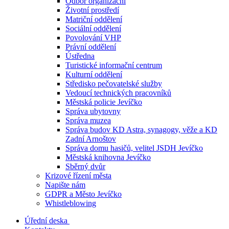
Odbor organizační
Životní prostředí
Matriční oddělení
Sociální oddělení
Povolování VHP
Právní oddělení
Ústředna
Turistické informační centrum
Kulturní oddělení
Středisko pečovatelské služby
Vedoucí technických pracovníků
Městská policie Jevíčko
Správa ubytovny
Správa muzea
Správa budov KD Astra, synagogy, věže a KD
Zadní Arnoštov
Správa domu hasičů, velitel JSDH Jevíčko
Městská knihovna Jevíčko
Sběrný dvůr
Krizové řízení města
Napište nám
GDPR a Město Jevíčko
Whistleblowing
Úřední deska