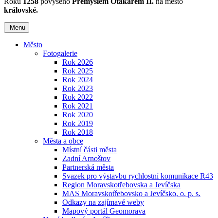
Roku
1258
povýšeno
Přemyslem Otakarem II.
na město
královské.
Menu
Město
Fotogalerie
Rok 2026
Rok 2025
Rok 2024
Rok 2023
Rok 2022
Rok 2021
Rok 2020
Rok 2019
Rok 2018
Města a obce
Místní části města
Zadní Arnoštov
Partnerská města
Svazek pro výstavbu rychlostní komunikace R43
Region Moravskotřebovska a Jevíčska
MAS Moravskotřebovsko a Jevíčsko, o. p. s.
Odkazy na zajímavé weby
Mapový portál Geomorava