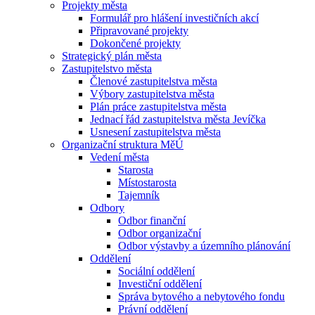
Projekty města
Formulář pro hlášení investičních akcí
Připravované projekty
Dokončené projekty
Strategický plán města
Zastupitelstvo města
Členové zastupitelstva města
Výbory zastupitelstva města
Plán práce zastupitelstva města
Jednací řád zastupitelstva města Jevíčka
Usnesení zastupitelstva města
Organizační struktura MěÚ
Vedení města
Starosta
Místostarosta
Tajemník
Odbory
Odbor finanční
Odbor organizační
Odbor výstavby a územního plánování
Oddělení
Sociální oddělení
Investiční oddělení
Správa bytového a nebytového fondu
Právní oddělení