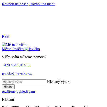
Rovnou na obsah
Rovnou na menu
RSS
Město
Jevíčko
S čím Vám můžeme pomoci?
+420 464 620 511
jevicko@jevicko.cz
Hledaný výraz
Hledat
rozšířené vyhledávání
Hledání