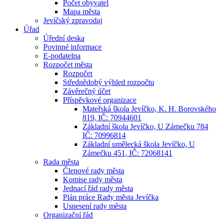
Počet obyvatel
Mapa města
Jevíčský zpravodaj
Úřad
Úřední deska
Povinné informace
E-podatelna
Rozpočet města
Rozpočet
Střednědobý výhled rozpočtu
Závěrečný účet
Příspěvkové organizace
Mateřská škola Jevíčko, K. H. Borovského
819, IČ: 70944601
Základní škola Jevíčko, U Zámečku 784
IČ: 70996814
Základní umělecká škola Jevíčko, U
Zámečku 451, IČ: 72068141
Rada města
Členové rady města
Komise rady města
Jednací řád rady města
Plán práce Rady města Jevíčka
Usnesení rady města
Organizační řád