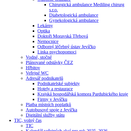
Chirurgická ambulance Mediling chirurg
s.r.o.
Diabetologická ambulance
Gynekologická ambulance
Lekárny
Optika
Doktoři Moravská Třebová
Nemocnice
Odborný léčebný ústav Jevíčko
Linka psychopomoci
Vodné, stočné
Plánované odstávky ČEZ
Hřbitov
Veřejné WC
Adresář podnikatelů
Podnikatelské subjekty
Hotely a restaurace
Krajská hospodářská komora Pardubického kraje
Firmy v Jevíčku
Platba místních poplatků
Autobusové spoje z Jevíčka
Digitální služby státu
TIC, volný čas
TIC
Kalendář veřejných akcí pro rok 2025–2026