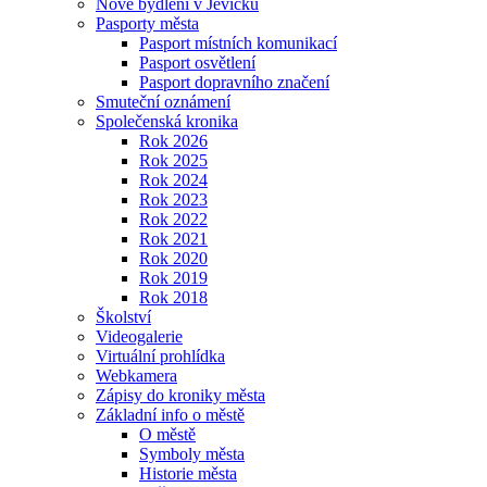
Nové bydlení v Jevíčku
Pasporty města
Pasport místních komunikací
Pasport osvětlení
Pasport dopravního značení
Smuteční oznámení
Společenská kronika
Rok 2026
Rok 2025
Rok 2024
Rok 2023
Rok 2022
Rok 2021
Rok 2020
Rok 2019
Rok 2018
Školství
Videogalerie
Virtuální prohlídka
Webkamera
Zápisy do kroniky města
Základní info o městě
O městě
Symboly města
Historie města