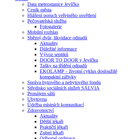
Data meteostanice Jevíčko
Ceník města
Hlášení poruch veřejného osvětlení
Pečovatelská služba
Fotogalerie
Mobilní rozhlas
Sběrný dvůr, likvidace odpadů
Aktuality
Důležité informace
Vývoz septiků
DOOR TO DOOR v Jevíčku
Tašky na třídění odpadů
EKOLAMP – životní cyklus dosloužilé
kompaktní zářivky
Správa bytového a nebytového fondu
Středisko sociálních služeb SALVIA
Pronájem sálů
Ubytovna
Údržba místních komunikací
Zdravotnictví
Aktuality
Dětští lékaři
Praktičtí lékaři
Zubní lékaři
Odborné ordinace