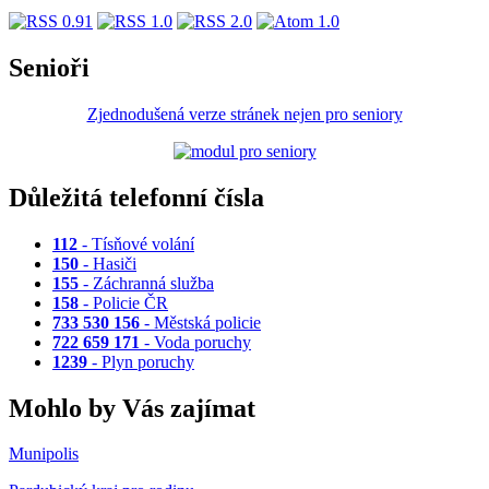
Senioři
Zjednodušená verze stránek nejen pro seniory
Důležitá telefonní čísla
112
- Tísňové volání
150
- Hasiči
155
- Záchranná služba
158
- Policie ČR
733 530 156
- Městská policie
722 659 171
- Voda poruchy
1239
- Plyn poruchy
Mohlo by Vás zajímat
Munipolis