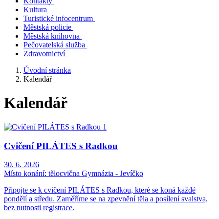
Kontakty
Kultura
Turistické infocentrum
Městská policie
Městská knihovna
Pečovatelská služba
Zdravotnictví
Úvodní stránka
Kalendář
Kalendář
Cvičení PILÁTES s Radkou
30. 6. 2026
Místo konání:
tělocvična Gymnázia - Jevíčko
Připojte se k cvičení PILÁTES s Radkou, které se koná každé
pondělí a středu. Zaměříme se na zpevnění těla a posílení svalstva,
bez nutnosti registrace.