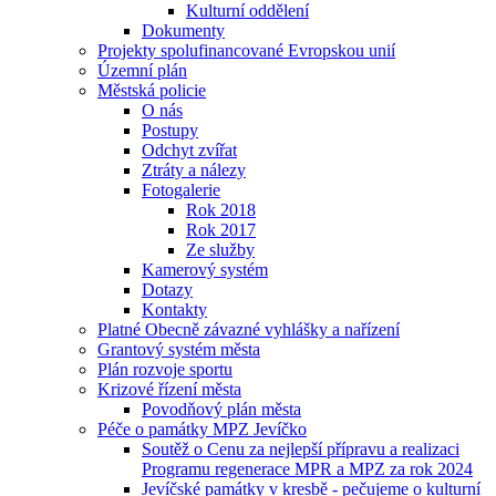
Kulturní oddělení
Dokumenty
Projekty spolufinancované Evropskou unií
Územní plán
Městská policie
O nás
Postupy
Odchyt zvířat
Ztráty a nálezy
Fotogalerie
Rok 2018
Rok 2017
Ze služby
Kamerový systém
Dotazy
Kontakty
Platné Obecně závazné vyhlášky a nařízení
Grantový systém města
Plán rozvoje sportu
Krizové řízení města
Povodňový plán města
Péče o památky MPZ Jevíčko
Soutěž o Cenu za nejlepší přípravu a realizaci
Programu regenerace MPR a MPZ za rok 2024
Jevíčské památky v kresbě - pečujeme o kulturní