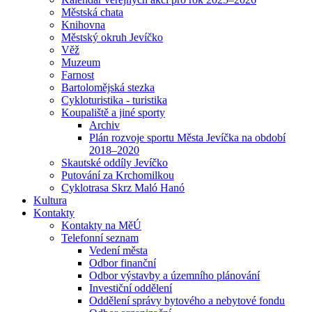
Městská chata
Knihovna
Městský okruh Jevíčko
Věž
Muzeum
Farnost
Bartolomějská stezka
Cykloturistika - turistika
Koupaliště a jiné sporty
Archiv
Plán rozvoje sportu Města Jevíčka na období
2018–2020
Skautské oddíly Jevíčko
Putování za Krchomilkou
Cyklotrasa Skrz Maló Hanó
Kultura
Kontakty
Kontakty na MěÚ
Telefonní seznam
Vedení města
Odbor finanční
Odbor výstavby a územního plánování
Investiční oddělení
Oddělení správy bytového a nebytové fondu