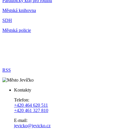
Pardubický kraj pro rodinu
Městská knihovna
SDH
Městská policie
RSS
Kontakty
Telefon:
+420 464 620 511
+420 461 327 810
E-mail:
jevicko@jevicko.cz