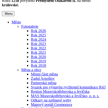
Roku
1258
povýšeno
Přemyslem Otakarem II.
na město
královské.
Menu
Město
Fotogalerie
Rok 2026
Rok 2025
Rok 2024
Rok 2023
Rok 2022
Rok 2021
Rok 2020
Rok 2019
Rok 2018
Města a obce
Místní části města
Zadní Arnoštov
Partnerská města
Svazek pro výstavbu rychlostní komunikace R43
Region Moravskotřebovska a Jevíčska
MAS Moravskotřebovsko a Jevíčsko, o. p. s.
Odkazy na zajímavé weby
Mapový portál Geomorava