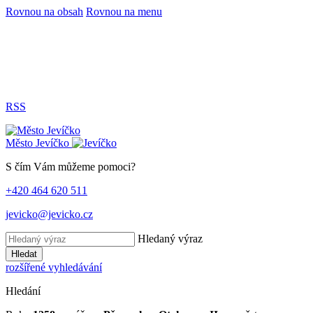
Rovnou na obsah
Rovnou na menu
RSS
Město
Jevíčko
S čím Vám můžeme pomoci?
+420 464 620 511
jevicko@jevicko.cz
Hledaný výraz
Hledat
rozšířené vyhledávání
Hledání