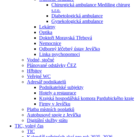
Chirurgická ambulance Mediling chirurg
s.r.o.
Diabetologická ambulance
Gynekologická ambulance
Lekárny
Optika
Doktoři Moravská Třebová
Nemocnice
Odborný léčebný ústav Jevíčko
Linka psychopomoci
Vodné, stočné
Plánované odstávky ČEZ
Hřbitov
Veřejné WC
Adresář podnikatelů
Podnikatelské subjekty
Hotely a restaurace
Krajská hospodářská komora Pardubického kraje
Firmy v Jevíčku
Platba místních poplatků
Autobusové spoje z Jevíčka
Digitální služby státu
TIC, volný čas
TIC
Kalendář veřejných akcí pro rok 2025–2026