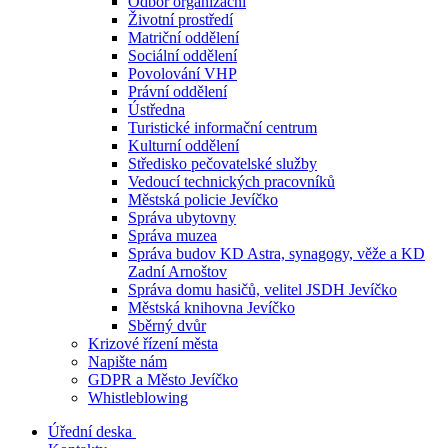
Odbor organizační
Životní prostředí
Matriční oddělení
Sociální oddělení
Povolování VHP
Právní oddělení
Ústředna
Turistické informační centrum
Kulturní oddělení
Středisko pečovatelské služby
Vedoucí technických pracovníků
Městská policie Jevíčko
Správa ubytovny
Správa muzea
Správa budov KD Astra, synagogy, věže a KD
Zadní Arnoštov
Správa domu hasičů, velitel JSDH Jevíčko
Městská knihovna Jevíčko
Sběrný dvůr
Krizové řízení města
Napište nám
GDPR a Město Jevíčko
Whistleblowing
Úřední deska