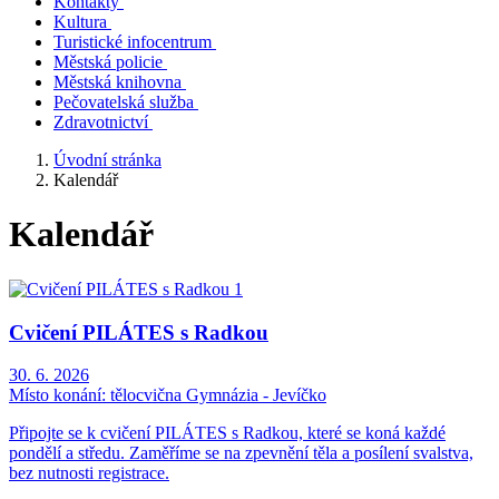
Kontakty
Kultura
Turistické infocentrum
Městská policie
Městská knihovna
Pečovatelská služba
Zdravotnictví
Úvodní stránka
Kalendář
Kalendář
Cvičení PILÁTES s Radkou
30. 6. 2026
Místo konání:
tělocvična Gymnázia - Jevíčko
Připojte se k cvičení PILÁTES s Radkou, které se koná každé
pondělí a středu. Zaměříme se na zpevnění těla a posílení svalstva,
bez nutnosti registrace.