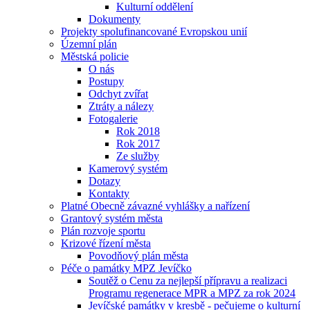
Kulturní oddělení
Dokumenty
Projekty spolufinancované Evropskou unií
Územní plán
Městská policie
O nás
Postupy
Odchyt zvířat
Ztráty a nálezy
Fotogalerie
Rok 2018
Rok 2017
Ze služby
Kamerový systém
Dotazy
Kontakty
Platné Obecně závazné vyhlášky a nařízení
Grantový systém města
Plán rozvoje sportu
Krizové řízení města
Povodňový plán města
Péče o památky MPZ Jevíčko
Soutěž o Cenu za nejlepší přípravu a realizaci
Programu regenerace MPR a MPZ za rok 2024
Jevíčské památky v kresbě - pečujeme o kulturní