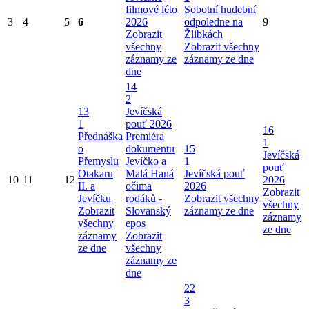
filmové léto
Sobotní hudební
3
4
5
6
2026
odpoledne na
9
Zobrazit
Žlibkách
všechny
Zobrazit všechny
záznamy ze
záznamy ze dne
dne
14
2
13
Jevíčská
1
pouť 2026
16
Přednáška
Premiéra
1
o
dokumentu
15
Jevíčská
Přemyslu
Jevíčko a
1
pouť
Otakaru
Malá Haná
Jevíčská pouť
10
11
12
2026
II. a
očima
2026
Zobrazit
Jevíčku
rodáků -
Zobrazit všechny
všechny
Zobrazit
Slovanský
záznamy ze dne
záznamy
všechny
epos
ze dne
záznamy
Zobrazit
ze dne
všechny
záznamy ze
dne
22
3