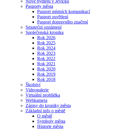
Nové bydlení v Jevíčku
Pasporty města
Pasport místních komunikací
Pasport osvětlení
Pasport dopravního značení
Smuteční oznámení
Společenská kronika
Rok 2026
Rok 2025
Rok 2024
Rok 2023
Rok 2022
Rok 2021
Rok 2020
Rok 2019
Rok 2018
Školství
Videogalerie
Virtuální prohlídka
Webkamera
Zápisy do kroniky města
Základní info o městě
O městě
Symboly města
Historie města