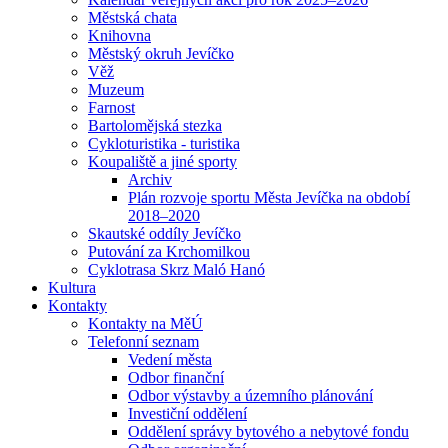
Městská chata
Knihovna
Městský okruh Jevíčko
Věž
Muzeum
Farnost
Bartolomějská stezka
Cykloturistika - turistika
Koupaliště a jiné sporty
Archiv
Plán rozvoje sportu Města Jevíčka na období
2018–2020
Skautské oddíly Jevíčko
Putování za Krchomilkou
Cyklotrasa Skrz Maló Hanó
Kultura
Kontakty
Kontakty na MěÚ
Telefonní seznam
Vedení města
Odbor finanční
Odbor výstavby a územního plánování
Investiční oddělení
Oddělení správy bytového a nebytové fondu