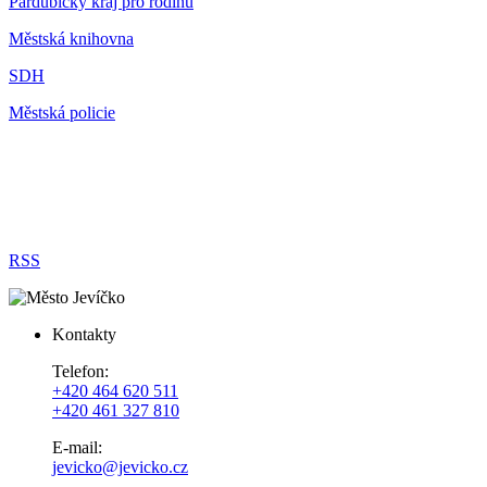
Pardubický kraj pro rodinu
Městská knihovna
SDH
Městská policie
RSS
Kontakty
Telefon:
+420 464 620 511
+420 461 327 810
E-mail:
jevicko@jevicko.cz