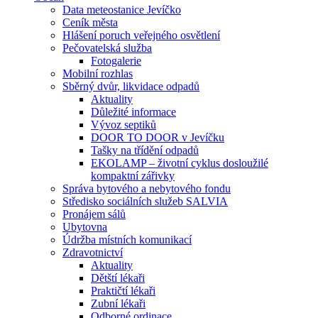
Data meteostanice Jevíčko
Ceník města
Hlášení poruch veřejného osvětlení
Pečovatelská služba
Fotogalerie
Mobilní rozhlas
Sběrný dvůr, likvidace odpadů
Aktuality
Důležité informace
Vývoz septiků
DOOR TO DOOR v Jevíčku
Tašky na třídění odpadů
EKOLAMP – životní cyklus dosloužilé
kompaktní zářivky
Správa bytového a nebytového fondu
Středisko sociálních služeb SALVIA
Pronájem sálů
Ubytovna
Údržba místních komunikací
Zdravotnictví
Aktuality
Dětští lékaři
Praktičtí lékaři
Zubní lékaři
Odborné ordinace