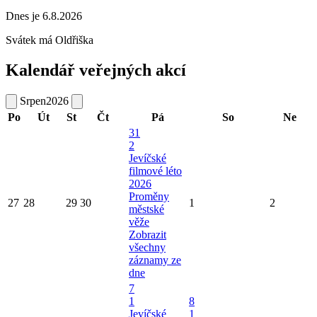
Dnes je 6.8.2026
Svátek má
Oldřiška
Kalendář veřejných akcí
Srpen
2026
Po
Út
St
Čt
Pá
So
Ne
31
2
Jevíčské
filmové léto
2026
Proměny
27
28
29
30
1
2
městské
věže
Zobrazit
všechny
záznamy ze
dne
7
1
8
Jevíčské
1