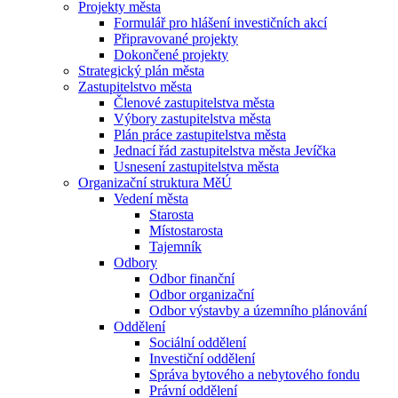
Projekty města
Formulář pro hlášení investičních akcí
Připravované projekty
Dokončené projekty
Strategický plán města
Zastupitelstvo města
Členové zastupitelstva města
Výbory zastupitelstva města
Plán práce zastupitelstva města
Jednací řád zastupitelstva města Jevíčka
Usnesení zastupitelstva města
Organizační struktura MěÚ
Vedení města
Starosta
Místostarosta
Tajemník
Odbory
Odbor finanční
Odbor organizační
Odbor výstavby a územního plánování
Oddělení
Sociální oddělení
Investiční oddělení
Správa bytového a nebytového fondu
Právní oddělení