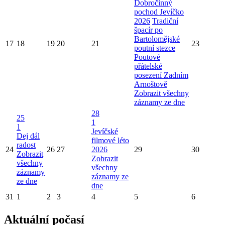
Dobročinný
pochod Jevíčko
2026
Tradiční
špacír po
Bartolomějské
17
18
19
20
21
23
poutní stezce
Poutové
přátelské
posezení Zadním
Arnoštově
Zobrazit všechny
záznamy ze dne
28
25
1
1
Jevíčské
Dej dál
filmové léto
radost
24
26
27
2026
29
30
Zobrazit
Zobrazit
všechny
všechny
záznamy
záznamy ze
ze dne
dne
31
1
2
3
4
5
6
Aktuální počasí