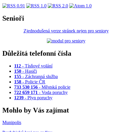
Senioři
Zjednodušená verze stránek nejen pro seniory
Důležitá telefonní čísla
112
- Tísňové volání
150
- Hasiči
155
- Záchranná služba
158
- Policie ČR
733 530 156
- Městská policie
722 659 171
- Voda poruchy
1239
- Plyn poruchy
Mohlo by Vás zajímat
Munipolis