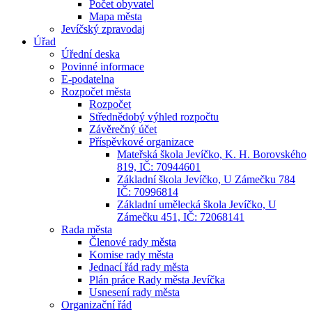
Počet obyvatel
Mapa města
Jevíčský zpravodaj
Úřad
Úřední deska
Povinné informace
E-podatelna
Rozpočet města
Rozpočet
Střednědobý výhled rozpočtu
Závěrečný účet
Příspěvkové organizace
Mateřská škola Jevíčko, K. H. Borovského
819, IČ: 70944601
Základní škola Jevíčko, U Zámečku 784
IČ: 70996814
Základní umělecká škola Jevíčko, U
Zámečku 451, IČ: 72068141
Rada města
Členové rady města
Komise rady města
Jednací řád rady města
Plán práce Rady města Jevíčka
Usnesení rady města
Organizační řád