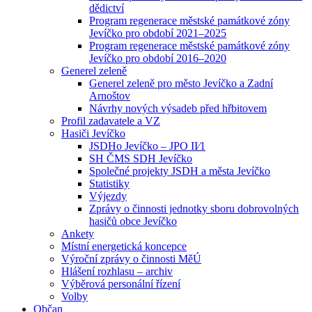
dědictví
Program regenerace městské památkové zóny
Jevíčko pro období 2021–2025
Program regenerace městské památkové zóny
Jevíčko pro období 2016–2020
Generel zeleně
Generel zeleně pro město Jevíčko a Zadní
Arnoštov
Návrhy nových výsadeb před hřbitovem
Profil zadavatele a VZ
Hasiči Jevíčko
JSDHo Jevíčko – JPO II⁄1
SH ČMS SDH Jevíčko
Společné projekty JSDH a města Jevíčko
Statistiky
Výjezdy
Zprávy o činnosti jednotky sboru dobrovolných
hasičů obce Jevíčko
Ankety
Místní energetická koncepce
Výroční zprávy o činnosti MěÚ
Hlášení rozhlasu – archiv
Výběrová personální řízení
Volby
Občan