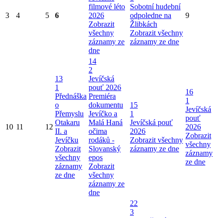
filmové léto
Sobotní hudební
3
4
5
6
2026
odpoledne na
9
Zobrazit
Žlibkách
všechny
Zobrazit všechny
záznamy ze
záznamy ze dne
dne
14
2
13
Jevíčská
1
pouť 2026
16
Přednáška
Premiéra
1
o
dokumentu
15
Jevíčská
Přemyslu
Jevíčko a
1
pouť
Otakaru
Malá Haná
Jevíčská pouť
10
11
12
2026
II. a
očima
2026
Zobrazit
Jevíčku
rodáků -
Zobrazit všechny
všechny
Zobrazit
Slovanský
záznamy ze dne
záznamy
všechny
epos
ze dne
záznamy
Zobrazit
ze dne
všechny
záznamy ze
dne
22
3