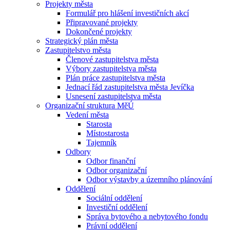
Projekty města
Formulář pro hlášení investičních akcí
Připravované projekty
Dokončené projekty
Strategický plán města
Zastupitelstvo města
Členové zastupitelstva města
Výbory zastupitelstva města
Plán práce zastupitelstva města
Jednací řád zastupitelstva města Jevíčka
Usnesení zastupitelstva města
Organizační struktura MěÚ
Vedení města
Starosta
Místostarosta
Tajemník
Odbory
Odbor finanční
Odbor organizační
Odbor výstavby a územního plánování
Oddělení
Sociální oddělení
Investiční oddělení
Správa bytového a nebytového fondu
Právní oddělení