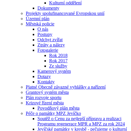
Kulturní oddělení
Dokumenty
Projekty spolufinancované Evropskou unií
Územní plán
Městská policie
O nás
Postupy
Odchyt zvířat
Ztráty a nálezy
Fotogalerie
Rok 2018
Rok 2017
Ze služby
Kamerový systém
Dotazy
Kontakty
Platné Obecně závazné vyhlášky a nařízení
Grantový systém města
Plán rozvoje sportu
Krizové řízení města
Povodňový plán města
Péče o památky MPZ Jevíčko
Soutěž o Cenu za nejlepší přípravu a realizaci
Programu regenerace MPR a MPZ za rok 2024
Jevíčské památky v kresbě - pečujeme o kulturní