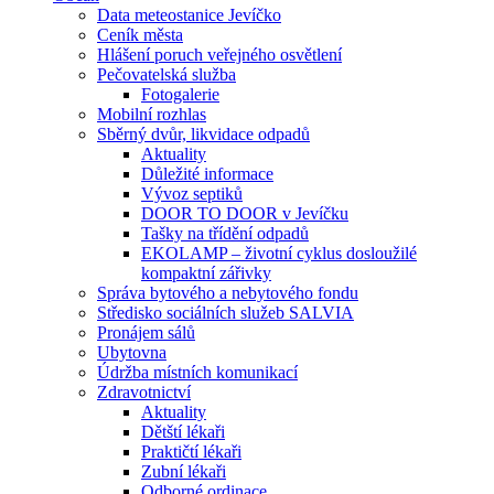
Data meteostanice Jevíčko
Ceník města
Hlášení poruch veřejného osvětlení
Pečovatelská služba
Fotogalerie
Mobilní rozhlas
Sběrný dvůr, likvidace odpadů
Aktuality
Důležité informace
Vývoz septiků
DOOR TO DOOR v Jevíčku
Tašky na třídění odpadů
EKOLAMP – životní cyklus dosloužilé
kompaktní zářivky
Správa bytového a nebytového fondu
Středisko sociálních služeb SALVIA
Pronájem sálů
Ubytovna
Údržba místních komunikací
Zdravotnictví
Aktuality
Dětští lékaři
Praktičtí lékaři
Zubní lékaři
Odborné ordinace