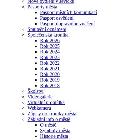
Nové bydlení v Jevíčku
Pasporty města
Pasport místních komunikací
Pasport osvětlení
Pasport dopravního značení
Smuteční oznámení
Společenská kronika
Rok 2026
Rok 2025
Rok 2024
Rok 2023
Rok 2022
Rok 2021
Rok 2020
Rok 2019
Rok 2018
Školství
Videogalerie
Virtuální prohlídka
Webkamera
Zápisy do kroniky města
Základní info o městě
O městě
Symboly města
Historie města