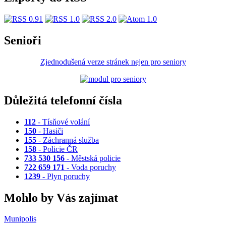
Senioři
Zjednodušená verze stránek nejen pro seniory
Důležitá telefonní čísla
112
- Tísňové volání
150
- Hasiči
155
- Záchranná služba
158
- Policie ČR
733 530 156
- Městská policie
722 659 171
- Voda poruchy
1239
- Plyn poruchy
Mohlo by Vás zajímat
Munipolis