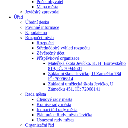
Počet obyvatel
Mapa města
Jevíčský zpravodaj
Úřad
Úřední deska
Povinné informace
E-podatelna
Rozpočet města
Rozpočet
Střednědobý výhled rozpočtu
Závěrečný účet
Příspěvkové organizace
Mateřská škola Jevíčko, K. H. Borovského
819, IČ: 70944601
Základní škola Jevíčko, U Zámečku 784
IČ: 70996814
Základní umělecká škola Jevíčko, U
Zámečku 451, IČ: 72068141
Rada města
Členové rady města
Komise rady města
Jednací řád rady města
Plán práce Rady města Jevíčka
Usnesení rady města
Organizační řád