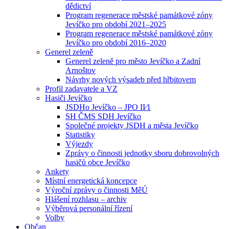
dědictví
Program regenerace městské památkové zóny
Jevíčko pro období 2021–2025
Program regenerace městské památkové zóny
Jevíčko pro období 2016–2020
Generel zeleně
Generel zeleně pro město Jevíčko a Zadní
Arnoštov
Návrhy nových výsadeb před hřbitovem
Profil zadavatele a VZ
Hasiči Jevíčko
JSDHo Jevíčko – JPO II⁄1
SH ČMS SDH Jevíčko
Společné projekty JSDH a města Jevíčko
Statistiky
Výjezdy
Zprávy o činnosti jednotky sboru dobrovolných
hasičů obce Jevíčko
Ankety
Místní energetická koncepce
Výroční zprávy o činnosti MěÚ
Hlášení rozhlasu – archiv
Výběrová personální řízení
Volby
Občan