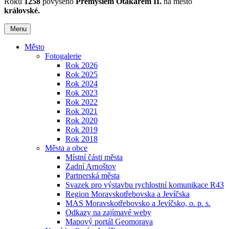
Roku
1258
povýšeno
Přemyslem Otakarem II.
na město
královské.
Menu
Město
Fotogalerie
Rok 2026
Rok 2025
Rok 2024
Rok 2023
Rok 2022
Rok 2021
Rok 2020
Rok 2019
Rok 2018
Města a obce
Místní části města
Zadní Arnoštov
Partnerská města
Svazek pro výstavbu rychlostní komunikace R43
Region Moravskotřebovska a Jevíčska
MAS Moravskotřebovsko a Jevíčsko, o. p. s.
Odkazy na zajímavé weby
Mapový portál Geomorava