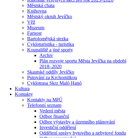
Městská chata
Knihovna
Městský okruh Jevíčko
Věž
Muzeum
Farnost
Bartolomějská stezka
Cykloturistika - turistika
Koupaliště a jiné sporty
Archiv
Plán rozvoje sportu Města Jevíčka na období
2018–2020
Skautské oddíly Jevíčko
Putování za Krchomilkou
Cyklotrasa Skrz Maló Hanó
Kultura
Kontakty
Kontakty na MěÚ
Telefonní seznam
Vedení města
Odbor finanční
Odbor výstavby a územního plánování
Investiční oddělení
Oddělení správy bytového a nebytové fondu