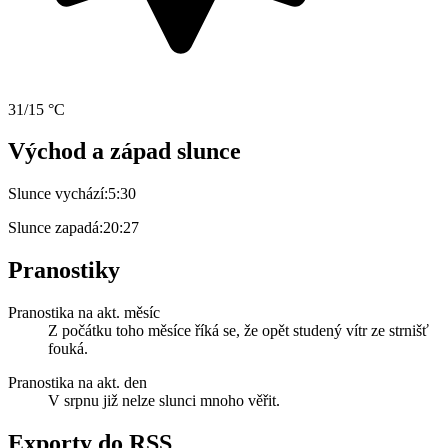
31/15 °C
Východ a západ slunce
Slunce vychází:
5:30
Slunce zapadá:
20:27
Pranostiky
Pranostika na akt. měsíc
Z počátku toho měsíce říká se, že opět studený vítr ze strnišť
fouká.
Pranostika na akt. den
V srpnu již nelze slunci mnoho věřit.
Exporty do RSS