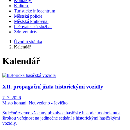
Kontakty
Kultura
Turistické infocentrum
Městská policie
Městská knihovna
Pečovatelská služba
Zdravotnictví
Úvodní stránka
Kalendář
Kalendář
XII. propagační jízda historickými vozidly
7. 7. 2026
Místo konání:
Neuvedeno - Jevíčko
Srdečně zveme všechny příznivce hasičské historie, motorismu a
širokou veřejnost na jedinečné setkání s historickými hasičskými
vozidly.