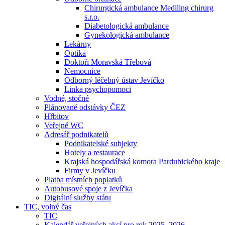
Chirurgická ambulance Mediling chirurg
s.r.o.
Diabetologická ambulance
Gynekologická ambulance
Lekárny
Optika
Doktoři Moravská Třebová
Nemocnice
Odborný léčebný ústav Jevíčko
Linka psychopomoci
Vodné, stočné
Plánované odstávky ČEZ
Hřbitov
Veřejné WC
Adresář podnikatelů
Podnikatelské subjekty
Hotely a restaurace
Krajská hospodářská komora Pardubického kraje
Firmy v Jevíčku
Platba místních poplatků
Autobusové spoje z Jevíčka
Digitální služby státu
TIC, volný čas
TIC
Kalendář veřejných akcí pro rok 2025–2026