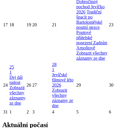
Dobročinný
pochod Jevíčko
2026
Tradiční
špacír po
Bartolomějské
17
18
19
20
21
23
poutní stezce
Poutové
přátelské
posezení Zadním
Arnoštově
Zobrazit všechny
záznamy ze dne
28
25
1
1
Jevíčské
Dej dál
filmové léto
radost
24
26
27
2026
29
30
Zobrazit
Zobrazit
všechny
všechny
záznamy
záznamy ze
ze dne
dne
31
1
2
3
4
5
6
Aktuální počasí