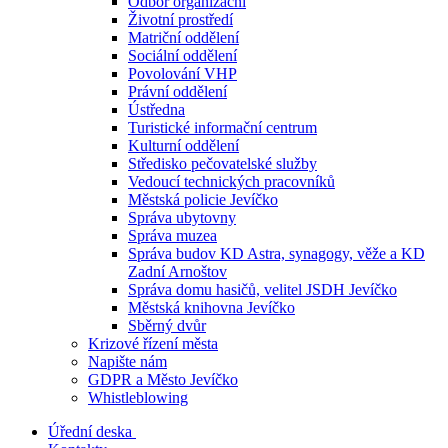
Odbor organizační
Životní prostředí
Matriční oddělení
Sociální oddělení
Povolování VHP
Právní oddělení
Ústředna
Turistické informační centrum
Kulturní oddělení
Středisko pečovatelské služby
Vedoucí technických pracovníků
Městská policie Jevíčko
Správa ubytovny
Správa muzea
Správa budov KD Astra, synagogy, věže a KD
Zadní Arnoštov
Správa domu hasičů, velitel JSDH Jevíčko
Městská knihovna Jevíčko
Sběrný dvůr
Krizové řízení města
Napište nám
GDPR a Město Jevíčko
Whistleblowing
Úřední deska