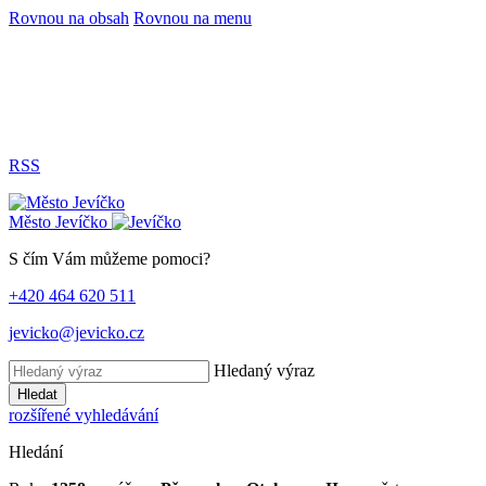
Rovnou na obsah
Rovnou na menu
RSS
Město
Jevíčko
S čím Vám můžeme pomoci?
+420 464 620 511
jevicko@jevicko.cz
Hledaný výraz
Hledat
rozšířené vyhledávání
Hledání