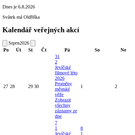
Dnes je 6.8.2026
Svátek má
Oldřiška
Kalendář veřejných akcí
Srpen
2026
Po
Út
St
Čt
Pá
So
Ne
31
2
Jevíčské
filmové léto
2026
Proměny
27
28
29
30
1
2
městské
věže
Zobrazit
všechny
záznamy ze
dne
7
1
8
Jevíčské
1