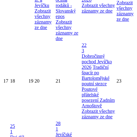
Zobrazit
Jevíčku
rodáků -
Zobrazit všechny
všechny
Zobrazit
Slovanský
záznamy ze dne
záznamy
všechny
epos
ze dne
záznamy
Zobrazit
ze dne
všechny
záznamy ze
dne
22
3
Dobročinný
pochod Jevíčko
2026
Tradiční
špacír po
Bartolomějské
17
18
19
20
21
23
poutní stezce
Poutové
přátelské
posezení Zadním
Arnoštově
Zobrazit všechny
záznamy ze dne
28
25
1
1
Jevíčské