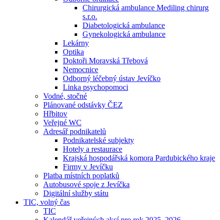
Chirurgická ambulance Mediling chirurg
s.r.o.
Diabetologická ambulance
Gynekologická ambulance
Lekárny
Optika
Doktoři Moravská Třebová
Nemocnice
Odborný léčebný ústav Jevíčko
Linka psychopomoci
Vodné, stočné
Plánované odstávky ČEZ
Hřbitov
Veřejné WC
Adresář podnikatelů
Podnikatelské subjekty
Hotely a restaurace
Krajská hospodářská komora Pardubického kraje
Firmy v Jevíčku
Platba místních poplatků
Autobusové spoje z Jevíčka
Digitální služby státu
TIC, volný čas
TIC
Kalendář veřejných akcí pro rok 2025–2026