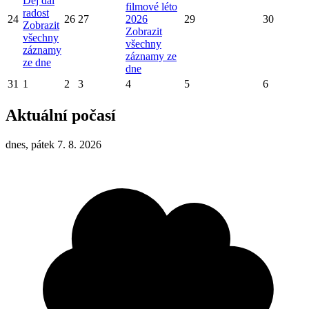
Dej dál
filmové léto
radost
24
26
27
2026
29
30
Zobrazit
Zobrazit
všechny
všechny
záznamy
záznamy ze
ze dne
dne
31
1
2
3
4
5
6
Aktuální počasí
dnes, pátek 7. 8. 2026