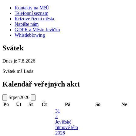
Kontakty na MěÚ
Telefonní seznam
Krizové řízení města
Napište nám
GDPR a Město Jevíčko
Whistleblowing
Svátek
Dnes je 7.8.2026
Svátek má
Lada
Kalendář veřejných akcí
Srpen
2026
Po
Út
St
Čt
Pá
So
Ne
31
2
Jevíčské
filmové léto
2026