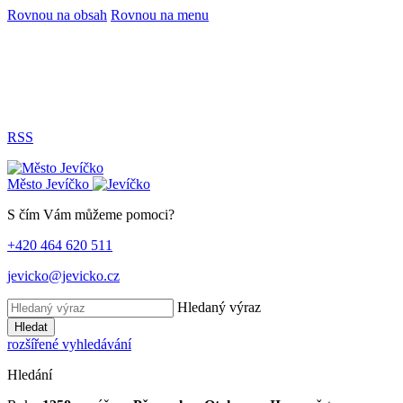
Rovnou na obsah
Rovnou na menu
RSS
Město
Jevíčko
S čím Vám můžeme pomoci?
+420 464 620 511
jevicko@jevicko.cz
Hledaný výraz
Hledat
rozšířené vyhledávání
Hledání