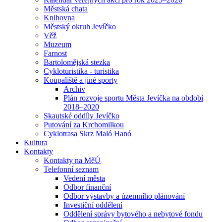
Městská chata
Knihovna
Městský okruh Jevíčko
Věž
Muzeum
Farnost
Bartolomějská stezka
Cykloturistika - turistika
Koupaliště a jiné sporty
Archiv
Plán rozvoje sportu Města Jevíčka na období
2018–2020
Skautské oddíly Jevíčko
Putování za Krchomilkou
Cyklotrasa Skrz Maló Hanó
Kultura
Kontakty
Kontakty na MěÚ
Telefonní seznam
Vedení města
Odbor finanční
Odbor výstavby a územního plánování
Investiční oddělení
Oddělení správy bytového a nebytové fondu