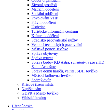
Odbor organizační
Životní prostředí
Matriční oddělení
Sociální oddělení
Povolování VHP
Právní oddělení
Ústředna
Turistické informační centrum
Kulturní oddělení
Středisko pečovatelské služby
Vedoucí technických pracovníků
Městská policie Jevíčko
Správa ubytovny
Správa muzea
Správa budov KD Astra, synagogy, věže a KD
Zadní Arnoštov
Správa domu hasičů, velitel JSDH Jevíčko
Městská knihovna Jevíčko
Sběrný dvůr
Krizové řízení města
Napište nám
GDPR a Město Jevíčko
Whistleblowing
Úřední deska