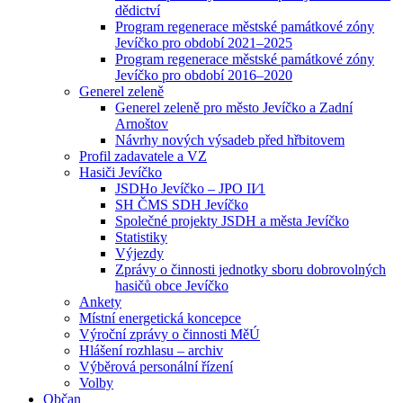
dědictví
Program regenerace městské památkové zóny
Jevíčko pro období 2021–2025
Program regenerace městské památkové zóny
Jevíčko pro období 2016–2020
Generel zeleně
Generel zeleně pro město Jevíčko a Zadní
Arnoštov
Návrhy nových výsadeb před hřbitovem
Profil zadavatele a VZ
Hasiči Jevíčko
JSDHo Jevíčko – JPO II⁄1
SH ČMS SDH Jevíčko
Společné projekty JSDH a města Jevíčko
Statistiky
Výjezdy
Zprávy o činnosti jednotky sboru dobrovolných
hasičů obce Jevíčko
Ankety
Místní energetická koncepce
Výroční zprávy o činnosti MěÚ
Hlášení rozhlasu – archiv
Výběrová personální řízení
Volby
Občan