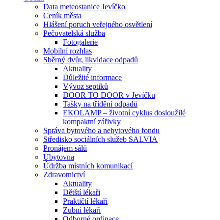
Data meteostanice Jevíčko
Ceník města
Hlášení poruch veřejného osvětlení
Pečovatelská služba
Fotogalerie
Mobilní rozhlas
Sběrný dvůr, likvidace odpadů
Aktuality
Důležité informace
Vývoz septiků
DOOR TO DOOR v Jevíčku
Tašky na třídění odpadů
EKOLAMP – životní cyklus dosloužilé
kompaktní zářivky
Správa bytového a nebytového fondu
Středisko sociálních služeb SALVIA
Pronájem sálů
Ubytovna
Údržba místních komunikací
Zdravotnictví
Aktuality
Dětští lékaři
Praktičtí lékaři
Zubní lékaři
Odborné ordinace