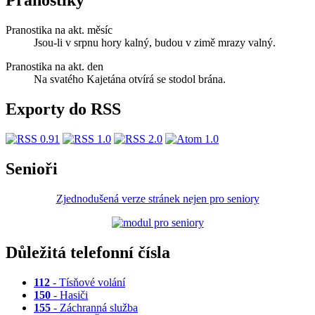
Pranostiky
Pranostika na akt. měsíc
Jsou-li v srpnu hory kalný, budou v zimě mrazy valný.
Pranostika na akt. den
Na svatého Kajetána otvírá se stodol brána.
Exporty do RSS
Senioři
Zjednodušená verze stránek nejen pro seniory
Důležitá telefonní čísla
112
- Tísňové volání
150
- Hasiči
155
- Záchranná služba