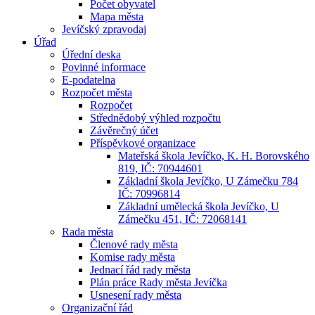
Počet obyvatel
Mapa města
Jevíčský zpravodaj
Úřad
Úřední deska
Povinné informace
E-podatelna
Rozpočet města
Rozpočet
Střednědobý výhled rozpočtu
Závěrečný účet
Příspěvkové organizace
Mateřská škola Jevíčko, K. H. Borovského
819, IČ: 70944601
Základní škola Jevíčko, U Zámečku 784
IČ: 70996814
Základní umělecká škola Jevíčko, U
Zámečku 451, IČ: 72068141
Rada města
Členové rady města
Komise rady města
Jednací řád rady města
Plán práce Rady města Jevíčka
Usnesení rady města
Organizační řád