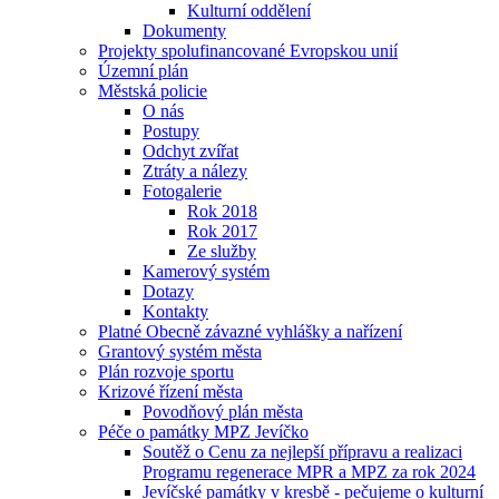
Kulturní oddělení
Dokumenty
Projekty spolufinancované Evropskou unií
Územní plán
Městská policie
O nás
Postupy
Odchyt zvířat
Ztráty a nálezy
Fotogalerie
Rok 2018
Rok 2017
Ze služby
Kamerový systém
Dotazy
Kontakty
Platné Obecně závazné vyhlášky a nařízení
Grantový systém města
Plán rozvoje sportu
Krizové řízení města
Povodňový plán města
Péče o památky MPZ Jevíčko
Soutěž o Cenu za nejlepší přípravu a realizaci
Programu regenerace MPR a MPZ za rok 2024
Jevíčské památky v kresbě - pečujeme o kulturní