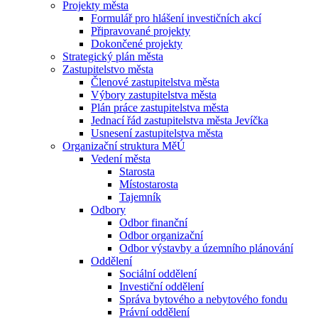
Projekty města
Formulář pro hlášení investičních akcí
Připravované projekty
Dokončené projekty
Strategický plán města
Zastupitelstvo města
Členové zastupitelstva města
Výbory zastupitelstva města
Plán práce zastupitelstva města
Jednací řád zastupitelstva města Jevíčka
Usnesení zastupitelstva města
Organizační struktura MěÚ
Vedení města
Starosta
Místostarosta
Tajemník
Odbory
Odbor finanční
Odbor organizační
Odbor výstavby a územního plánování
Oddělení
Sociální oddělení
Investiční oddělení
Správa bytového a nebytového fondu
Právní oddělení