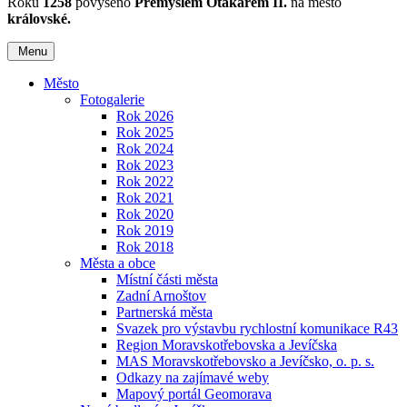
Roku
1258
povýšeno
Přemyslem Otakarem II.
na město
královské.
Menu
Město
Fotogalerie
Rok 2026
Rok 2025
Rok 2024
Rok 2023
Rok 2022
Rok 2021
Rok 2020
Rok 2019
Rok 2018
Města a obce
Místní části města
Zadní Arnoštov
Partnerská města
Svazek pro výstavbu rychlostní komunikace R43
Region Moravskotřebovska a Jevíčska
MAS Moravskotřebovsko a Jevíčsko, o. p. s.
Odkazy na zajímavé weby
Mapový portál Geomorava