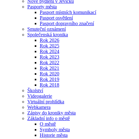
Nové bydlení v Jevíčku
Pasporty města
Pasport místních komunikací
Pasport osvětlení
Pasport dopravního značení
Smuteční oznámení
Společenská kronika
Rok 2026
Rok 2025
Rok 2024
Rok 2023
Rok 2022
Rok 2021
Rok 2020
Rok 2019
Rok 2018
Školství
Videogalerie
Virtuální prohlídka
Webkamera
Zápisy do kroniky města
Základní info o městě
O městě
Symboly města
Historie města