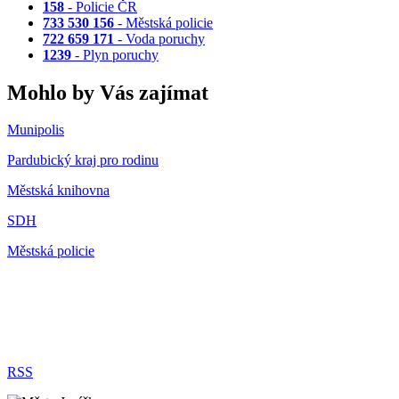
158
- Policie ČR
733 530 156
- Městská policie
722 659 171
- Voda poruchy
1239
- Plyn poruchy
Mohlo by Vás zajímat
Munipolis
Pardubický kraj pro rodinu
Městská knihovna
SDH
Městská policie
RSS