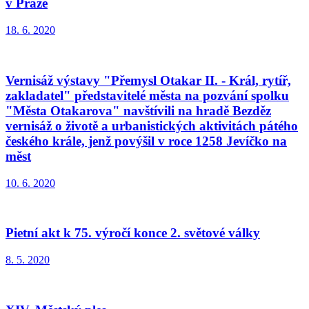
v Praze
18. 6. 2020
Vernisáž výstavy "Přemysl Otakar II. - Král, rytíř,
zakladatel" představitelé města na pozvání spolku
"Města Otakarova" navštívili na hradě Bezděz
vernisáž o životě a urbanistických aktivitách pátého
českého krále, jenž povýšil v roce 1258 Jevíčko na
měst
10. 6. 2020
Pietní akt k 75. výročí konce 2. světové války
8. 5. 2020