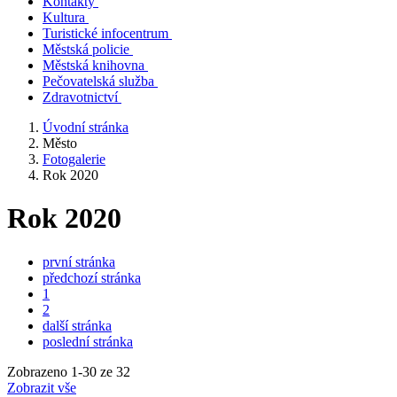
Kontakty
Kultura
Turistické infocentrum
Městská policie
Městská knihovna
Pečovatelská služba
Zdravotnictví
Úvodní stránka
Město
Fotogalerie
Rok 2020
Rok 2020
první stránka
předchozí stránka
1
2
další stránka
poslední stránka
Zobrazeno
1
-
30
ze 32
Zobrazit vše