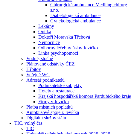
Chirurgická ambulance Mediling chirurg
s.r.o.
Diabetologická ambulance
Gynekologická ambulance
Lekárny
Optika
Doktoři Moravská Třebová
Nemocnice
Odborný léčebný ústav Jevíčko
Linka psychopomoci
Vodné, stočné
Plánované odstávky ČEZ
Hřbitov
Veřejné WC
Adresář podnikatelů
Podnikatelské subjekty
Hotely a restaurace
Krajská hospodářská komora Pardubického kraje
Firmy v Jevíčku
Platba místních poplatků
Autobusové spoje z Jevíčka
Digitální služby státu
TIC, volný čas
TIC
Kalendář veřejných akcí pro rok 2025–2026