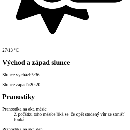
27/13 °C
Východ a západ slunce
Slunce vychází:
5:36
Slunce zapadá:
20:20
Pranostiky
Pranostika na akt. měsíc
Z počátku toho měsíce říká se, že opět studený vítr ze strnišť
fouká.
Pranostika na akt. den