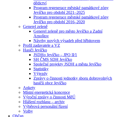
dědictví
Program regenerace městské památkové zóny
Jevíčko pro období 2021–2025
Program regenerace městské památkové zóny
Jevíčko pro období 2016–2020
Generel zeleně
Generel zeleně pro město Jevíčko a Zadní
Arnoštov
Návrhy nových výsadeb před hřbitovem
Profil zadavatele a VZ
Hasiči Jevíčko
JSDHo Jevíčko – JPO II⁄1
SH ČMS SDH Jevíčko
Společné projekty JSDH a města Jevíčko
Statistiky
Výjezdy
Zprávy o činnosti jednotky sboru dobrovolných
hasičů obce Jevíčko
Ankety
Místní energetická koncepce
Výroční zprávy o činnosti MěÚ
Hlášení rozhlasu – archiv
Výběrová personální řízení
Volby
Občan