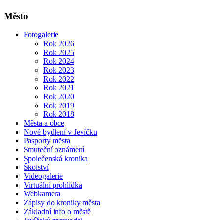
Město
Fotogalerie
Rok 2026
Rok 2025
Rok 2024
Rok 2023
Rok 2022
Rok 2021
Rok 2020
Rok 2019
Rok 2018
Města a obce
Nové bydlení v Jevíčku
Pasporty města
Smuteční oznámení
Společenská kronika
Školství
Videogalerie
Virtuální prohlídka
Webkamera
Zápisy do kroniky města
Základní info o městě