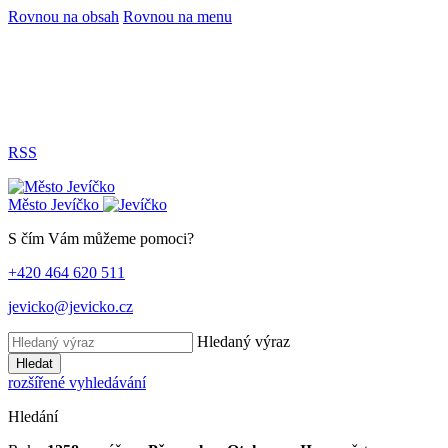
Rovnou na obsah
Rovnou na menu
RSS
Město
Jevíčko
S čím Vám můžeme pomoci?
+420 464 620 511
jevicko@jevicko.cz
Hledaný výraz
Hledat
rozšířené vyhledávání
Hledání