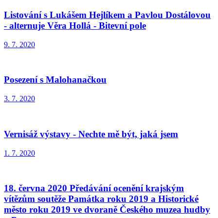
Listování s Lukášem Hejlíkem a Pavlou Dostálovou
- alternuje Věra Hollá - Bitevní pole
9. 7. 2020
Posezení s Malohanačkou
3. 7. 2020
Vernisáž výstavy - Nechte mě být, jaká jsem
1. 7. 2020
18. června 2020 Předávání ocenění krajským
vítězům soutěže Památka roku 2019 a Historické
město roku 2019 ve dvoraně Českého muzea hudby