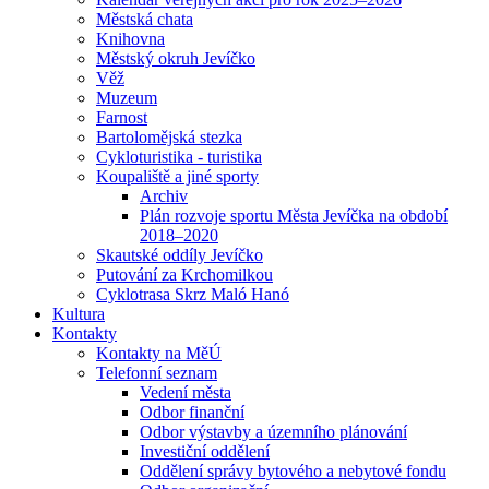
Městská chata
Knihovna
Městský okruh Jevíčko
Věž
Muzeum
Farnost
Bartolomějská stezka
Cykloturistika - turistika
Koupaliště a jiné sporty
Archiv
Plán rozvoje sportu Města Jevíčka na období
2018–2020
Skautské oddíly Jevíčko
Putování za Krchomilkou
Cyklotrasa Skrz Maló Hanó
Kultura
Kontakty
Kontakty na MěÚ
Telefonní seznam
Vedení města
Odbor finanční
Odbor výstavby a územního plánování
Investiční oddělení
Oddělení správy bytového a nebytové fondu