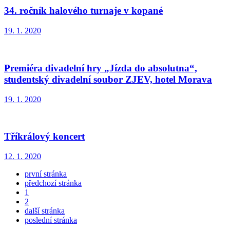
34. ročník halového turnaje v kopané
19. 1. 2020
Premiéra divadelní hry „Jízda do absolutna“,
studentský divadelní soubor ZJEV, hotel Morava
19. 1. 2020
Tříkrálový koncert
12. 1. 2020
první stránka
předchozí stránka
1
2
další stránka
poslední stránka