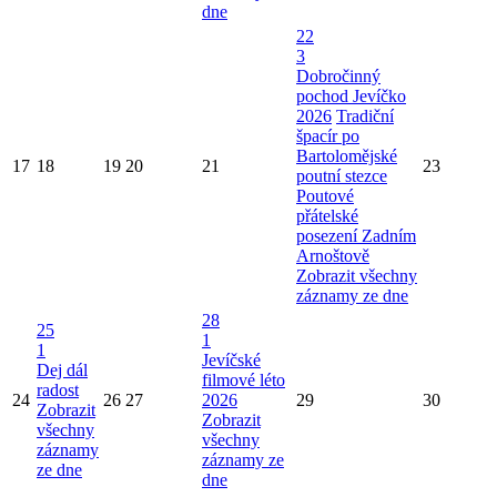
dne
22
3
Dobročinný
pochod Jevíčko
2026
Tradiční
špacír po
Bartolomějské
17
18
19
20
21
23
poutní stezce
Poutové
přátelské
posezení Zadním
Arnoštově
Zobrazit všechny
záznamy ze dne
28
25
1
1
Jevíčské
Dej dál
filmové léto
radost
24
26
27
2026
29
30
Zobrazit
Zobrazit
všechny
všechny
záznamy
záznamy ze
ze dne
dne