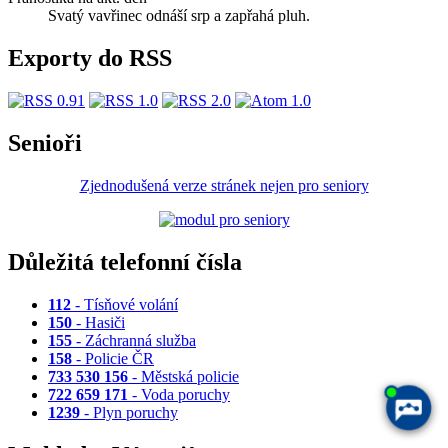
Svatý vavřinec odnáší srp a zapřahá pluh.
Exporty do RSS
Senioři
Zjednodušená verze stránek nejen pro seniory
Důležitá telefonní čísla
112
- Tísňové volání
150
- Hasiči
155
- Záchranná služba
158
- Policie ČR
733 530 156
- Městská policie
722 659 171
- Voda poruchy
1239
- Plyn poruchy