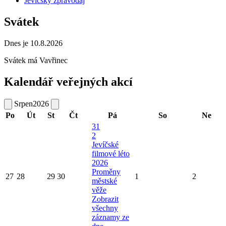
Jevíčský zpravodaj
Svátek
Dnes je 10.8.2026
Svátek má
Vavřinec
Kalendář veřejných akcí
Srpen
2026
Po
Út
St
Čt
Pá
So
Ne
31
2
Jevíčské
filmové léto
2026
Proměny
27
28
29
30
1
2
městské
věže
Zobrazit
všechny
záznamy ze