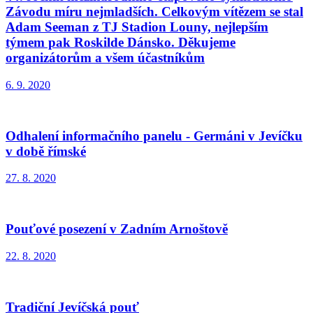
Závodu míru nejmladších. Celkovým vítězem se stal
Adam Seeman z TJ Stadion Louny, nejlepším
týmem pak Roskilde Dánsko. Děkujeme
organizátorům a všem účastníkům
6. 9. 2020
Odhalení informačního panelu - Germáni v Jevíčku
v době římské
27. 8. 2020
Pouťové posezení v Zadním Arnoštově
22. 8. 2020
Tradiční Jevíčská pouť