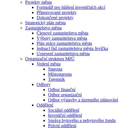
Projekty města
Formulář pro hlášení investičních akcí
Připravované projekty
Dokončené projekty
Strategický plán města
Zastupitelstvo města
Členové zastupitelstva města
Výbory zastupitelstva města
Plán práce zastupitelstva města
Jednací řád zastupitelstva města Jevíčka
Usnesení zastupitelstva města
Organizační struktura MěÚ
Vedení města
Starosta
Místostarosta
Tajemník
Odbory
Odbor finanční
Odbor organizační
Odbor výstavby a územního plánování
Oddělení
Sociální oddělení
Investiční oddělení
Správa bytového a nebytového fondu
Právní oddělení