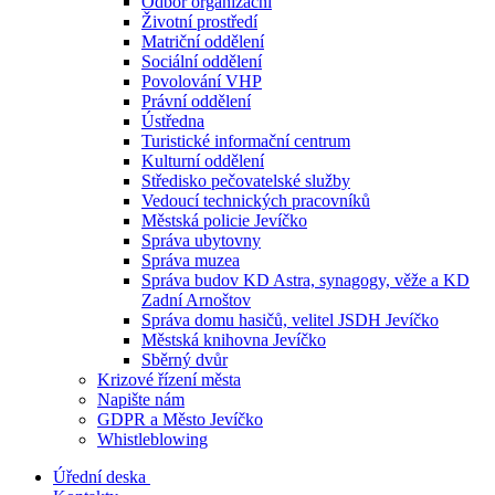
Odbor organizační
Životní prostředí
Matriční oddělení
Sociální oddělení
Povolování VHP
Právní oddělení
Ústředna
Turistické informační centrum
Kulturní oddělení
Středisko pečovatelské služby
Vedoucí technických pracovníků
Městská policie Jevíčko
Správa ubytovny
Správa muzea
Správa budov KD Astra, synagogy, věže a KD
Zadní Arnoštov
Správa domu hasičů, velitel JSDH Jevíčko
Městská knihovna Jevíčko
Sběrný dvůr
Krizové řízení města
Napište nám
GDPR a Město Jevíčko
Whistleblowing
Úřední deska