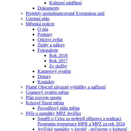
Kulturní oddělení
Dokumenty
Projekty spolufinancované Evropskou unií
Územní plán
Městská policie
O nás
Postupy
Odchyt zvířat
Ztráty a nálezy
Fotogalerie
Rok 2018
Rok 2017
Ze služby
Kamerový systém
Dotazy
Kontakty
Platné Obecně závazné vyhlášky a nařízení
Grantový systém města
Plán rozvoje sportu
Krizové řízení města
Povodňový plán města
Péče o památky MPZ Jevíčko
Soutěž o Cenu za nejlepší přípravu a realizaci
Programu regenerace MPR a MPZ za rok 2024
Jevíčské památky v kresbě - pečujeme o kulturní