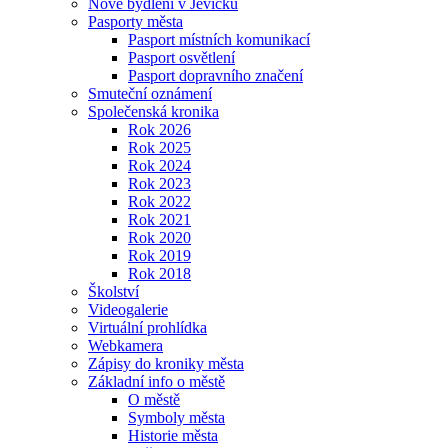
Nové bydlení v Jevíčku
Pasporty města
Pasport místních komunikací
Pasport osvětlení
Pasport dopravního značení
Smuteční oznámení
Společenská kronika
Rok 2026
Rok 2025
Rok 2024
Rok 2023
Rok 2022
Rok 2021
Rok 2020
Rok 2019
Rok 2018
Školství
Videogalerie
Virtuální prohlídka
Webkamera
Zápisy do kroniky města
Základní info o městě
O městě
Symboly města
Historie města