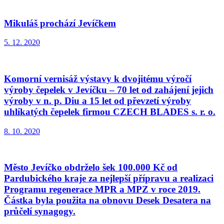
Mikuláš prochází Jevíčkem
5. 12. 2020
Komorní vernisáž výstavy k dvojitému výročí
výroby čepelek v Jevíčku – 70 let od zahájení jejich
výroby v n. p. Diu a 15 let od převzetí výroby
uhlíkatých čepelek firmou CZECH BLADES s. r. o.
8. 10. 2020
Město Jevíčko obdrželo šek 100.000 Kč od
Pardubického kraje za nejlepší přípravu a realizaci
Programu regenerace MPR a MPZ v roce 2019.
Částka byla použita na obnovu Desek Desatera na
průčelí synagogy.