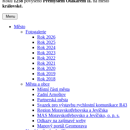
Roku
1258
povýšeno
Přemyslem Otakarem II.
na město
královské.
Menu
Město
Fotogalerie
Rok 2026
Rok 2025
Rok 2024
Rok 2023
Rok 2022
Rok 2021
Rok 2020
Rok 2019
Rok 2018
Města a obce
Místní části města
Zadní Arnoštov
Partnerská města
Svazek pro výstavbu rychlostní komunikace R43
Region Moravskotřebovska a Jevíčska
MAS Moravskotřebovsko a Jevíčsko, o. p. s.
Odkazy na zajímavé weby
Mapový portál Geomorava