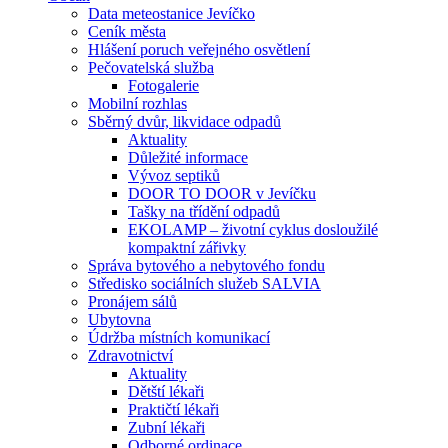
Data meteostanice Jevíčko
Ceník města
Hlášení poruch veřejného osvětlení
Pečovatelská služba
Fotogalerie
Mobilní rozhlas
Sběrný dvůr, likvidace odpadů
Aktuality
Důležité informace
Vývoz septiků
DOOR TO DOOR v Jevíčku
Tašky na třídění odpadů
EKOLAMP – životní cyklus dosloužilé
kompaktní zářivky
Správa bytového a nebytového fondu
Středisko sociálních služeb SALVIA
Pronájem sálů
Ubytovna
Údržba místních komunikací
Zdravotnictví
Aktuality
Dětští lékaři
Praktičtí lékaři
Zubní lékaři
Odborné ordinace