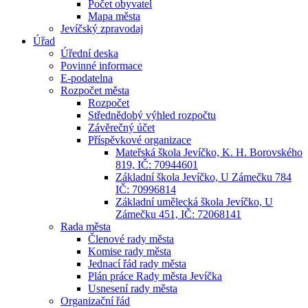
Počet obyvatel
Mapa města
Jevíčský zpravodaj
Úřad
Úřední deska
Povinné informace
E-podatelna
Rozpočet města
Rozpočet
Střednědobý výhled rozpočtu
Závěrečný účet
Příspěvkové organizace
Mateřská škola Jevíčko, K. H. Borovského
819, IČ: 70944601
Základní škola Jevíčko, U Zámečku 784
IČ: 70996814
Základní umělecká škola Jevíčko, U
Zámečku 451, IČ: 72068141
Rada města
Členové rady města
Komise rady města
Jednací řád rady města
Plán práce Rady města Jevíčka
Usnesení rady města
Organizační řád