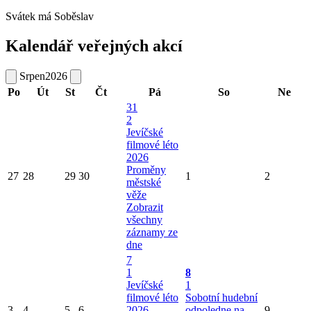
Svátek má
Soběslav
Kalendář veřejných akcí
Srpen
2026
Po
Út
St
Čt
Pá
So
Ne
31
2
Jevíčské
filmové léto
2026
Proměny
27
28
29
30
1
2
městské
věže
Zobrazit
všechny
záznamy ze
dne
7
1
8
Jevíčské
1
filmové léto
Sobotní hudební
3
4
5
6
2026
odpoledne na
9