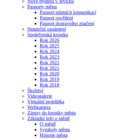
Nové bydlení v Jevíčku
Pasporty města
Pasport místních komunikací
Pasport osvětlení
Pasport dopravního značení
Smuteční oznámení
Společenská kronika
Rok 2026
Rok 2025
Rok 2024
Rok 2023
Rok 2022
Rok 2021
Rok 2020
Rok 2019
Rok 2018
Školství
Videogalerie
Virtuální prohlídka
Webkamera
Zápisy do kroniky města
Základní info o městě
O městě
Symboly města
Historie města