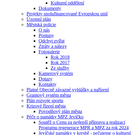
Kulturní oddělení
Dokumenty
Projekty spolufinancované Evropskou unií
Územní plán
Městská policie
O nás
Postupy
Odchyt zvířat
Ztráty a nálezy
Fotogalerie
Rok 2018
Rok 2017
Ze služby
Kamerový systém
Dotazy
Kontakty
Platné Obecně závazné vyhlášky a nařízení
Grantový systém města
Plán rozvoje sportu
Krizové řízení města
Povodňový plán města
Péče o památky MPZ Jevíčko
Soutěž o Cenu za nejlepší přípravu a realizaci
Programu regenerace MPR a MPZ za rok 2024
Jevíčské památky v kresbě - pečujeme o kulturní