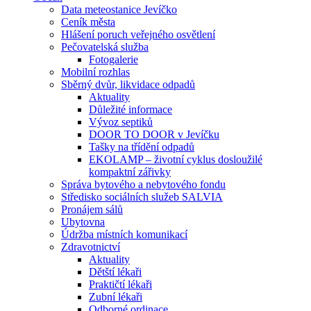
Data meteostanice Jevíčko
Ceník města
Hlášení poruch veřejného osvětlení
Pečovatelská služba
Fotogalerie
Mobilní rozhlas
Sběrný dvůr, likvidace odpadů
Aktuality
Důležité informace
Vývoz septiků
DOOR TO DOOR v Jevíčku
Tašky na třídění odpadů
EKOLAMP – životní cyklus dosloužilé
kompaktní zářivky
Správa bytového a nebytového fondu
Středisko sociálních služeb SALVIA
Pronájem sálů
Ubytovna
Údržba místních komunikací
Zdravotnictví
Aktuality
Dětští lékaři
Praktičtí lékaři
Zubní lékaři
Odborné ordinace