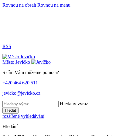
Rovnou na obsah
Rovnou na menu
RSS
Město
Jevíčko
S čím Vám můžeme pomoci?
+420 464 620 511
jevicko@jevicko.cz
Hledaný výraz
Hledat
rozšířené vyhledávání
Hledání