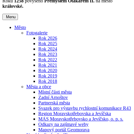
Roku
1258
povýšeno
Přemyslem Otakarem II.
na město
královské.
Menu
Město
Fotogalerie
Rok 2026
Rok 2025
Rok 2024
Rok 2023
Rok 2022
Rok 2021
Rok 2020
Rok 2019
Rok 2018
Města a obce
Místní části města
Zadní Arnoštov
Partnerská města
Svazek pro výstavbu rychlostní komunikace R43
Region Moravskotřebovska a Jevíčska
MAS Moravskotřebovsko a Jevíčsko, o. p. s.
Odkazy na zajímavé weby
Mapový portál Geomorava