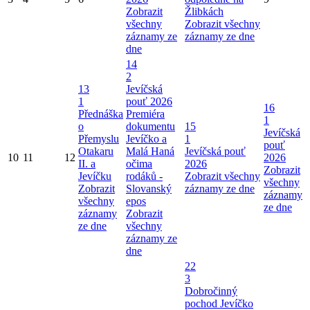
Zobrazit
Žlibkách
všechny
Zobrazit všechny
záznamy ze
záznamy ze dne
dne
14
2
13
Jevíčská
1
pouť 2026
16
Přednáška
Premiéra
1
o
dokumentu
15
Jevíčská
Přemyslu
Jevíčko a
1
pouť
Otakaru
Malá Haná
Jevíčská pouť
10
11
12
2026
II. a
očima
2026
Zobrazit
Jevíčku
rodáků -
Zobrazit všechny
všechny
Zobrazit
Slovanský
záznamy ze dne
záznamy
všechny
epos
ze dne
záznamy
Zobrazit
ze dne
všechny
záznamy ze
dne
22
3
Dobročinný
pochod Jevíčko