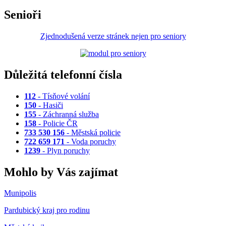
Senioři
Zjednodušená verze stránek nejen pro seniory
Důležitá telefonní čísla
112
- Tísňové volání
150
- Hasiči
155
- Záchranná služba
158
- Policie ČR
733 530 156
- Městská policie
722 659 171
- Voda poruchy
1239
- Plyn poruchy
Mohlo by Vás zajímat
Munipolis
Pardubický kraj pro rodinu