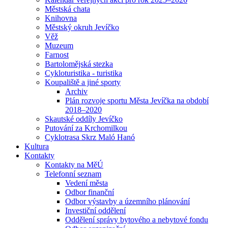
Městská chata
Knihovna
Městský okruh Jevíčko
Věž
Muzeum
Farnost
Bartolomějská stezka
Cykloturistika - turistika
Koupaliště a jiné sporty
Archiv
Plán rozvoje sportu Města Jevíčka na období
2018–2020
Skautské oddíly Jevíčko
Putování za Krchomilkou
Cyklotrasa Skrz Maló Hanó
Kultura
Kontakty
Kontakty na MěÚ
Telefonní seznam
Vedení města
Odbor finanční
Odbor výstavby a územního plánování
Investiční oddělení
Oddělení správy bytového a nebytové fondu