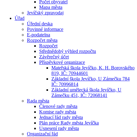
Počet obyvatel
Mapa města
Jevíčský zpravodaj
Úřad
Úřední deska
Povinné informace
E-podatelna
Rozpočet města
Rozpočet
Střednědobý výhled rozpočtu
Závěrečný účet
Příspěvkové organizace
Mateřská škola Jevíčko, K. H. Borovského
819, IČ: 70944601
Základní škola Jevíčko, U Zámečku 784
IČ: 70996814
Základní umělecká škola Jevíčko, U
Zámečku 451, IČ: 72068141
Rada města
Členové rady města
Komise rady města
Jednací řád rady města
Plán práce Rady města Jevíčka
Usnesení rady města
Organizační řád