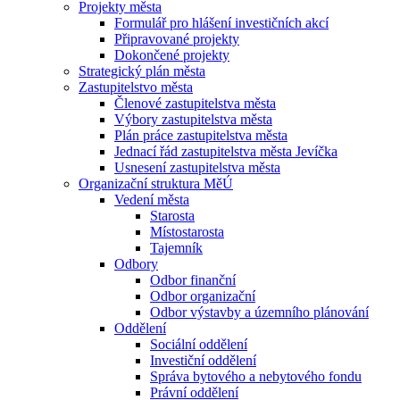
Projekty města
Formulář pro hlášení investičních akcí
Připravované projekty
Dokončené projekty
Strategický plán města
Zastupitelstvo města
Členové zastupitelstva města
Výbory zastupitelstva města
Plán práce zastupitelstva města
Jednací řád zastupitelstva města Jevíčka
Usnesení zastupitelstva města
Organizační struktura MěÚ
Vedení města
Starosta
Místostarosta
Tajemník
Odbory
Odbor finanční
Odbor organizační
Odbor výstavby a územního plánování
Oddělení
Sociální oddělení
Investiční oddělení
Správa bytového a nebytového fondu
Právní oddělení