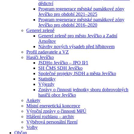
dědictví
Program regenerace městské památkové zóny
Jevíčko pro období 2021–2025
Program regenerace městské památkové zóny
Jevíčko pro období 2016–2020
Generel zeleně
Generel zeleně pro město Jevíčko a Zadní
Arnoštov
Návrhy nových výsadeb před hřbitovem
Profil zadavatele a VZ
Hasiči Jevíčko
JSDHo Jevíčko – JPO II⁄1
SH ČMS SDH Jevíčko
Společné projekty JSDH a města Jevíčko
Statistiky
Výjezdy
Zprávy o činnosti jednotky sboru dobrovolných
hasičů obce Jevíčko
Ankety
Místní energetická koncepce
Výroční zprávy o činnosti MěÚ
Hlášení rozhlasu – archiv
Výběrová personální řízení
Volby
Občan