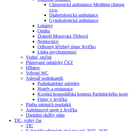
Chirurgická ambulance Mediling chirurg
s.r.o.
Diabetologická ambulance
Gynekologická ambulance
Lekárny
Optika
Doktoři Moravská Třebová
Nemocnice
Odborný léčebný ústav Jevíčko
Linka psychopomoci
Vodné, stočné
Plánované odstávky ČEZ
Hřbitov
Veřejné WC
Adresář podnikatelů
Podnikatelské subjekty
Hotely a restaurace
Krajská hospodářská komora Pardubického kraje
Firmy v Jevíčku
Platba místních poplatků
Autobusové spoje z Jevíčka
Digitální služby státu
TIC, volný čas
TIC
Kalendář veřejných akcí pro rok 2025–2026