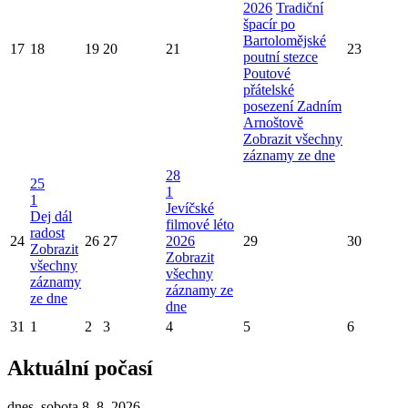
2026
Tradiční
špacír po
Bartolomějské
17
18
19
20
21
23
poutní stezce
Poutové
přátelské
posezení Zadním
Arnoštově
Zobrazit všechny
záznamy ze dne
28
25
1
1
Jevíčské
Dej dál
filmové léto
radost
24
26
27
2026
29
30
Zobrazit
Zobrazit
všechny
všechny
záznamy
záznamy ze
ze dne
dne
31
1
2
3
4
5
6
Aktuální počasí
dnes, sobota 8. 8. 2026