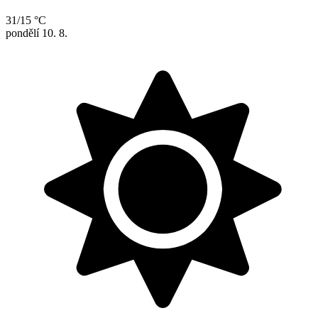
31/15 °C
pondělí
10. 8.