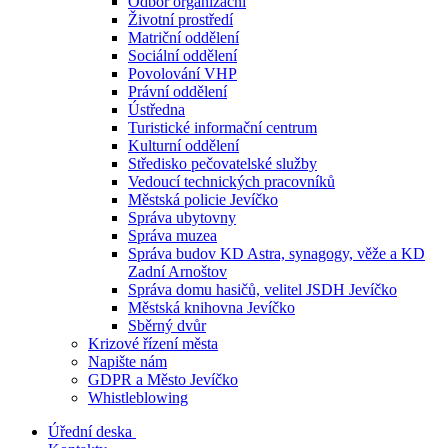
Odbor organizační
Životní prostředí
Matriční oddělení
Sociální oddělení
Povolování VHP
Právní oddělení
Ústředna
Turistické informační centrum
Kulturní oddělení
Středisko pečovatelské služby
Vedoucí technických pracovníků
Městská policie Jevíčko
Správa ubytovny
Správa muzea
Správa budov KD Astra, synagogy, věže a KD
Zadní Arnoštov
Správa domu hasičů, velitel JSDH Jevíčko
Městská knihovna Jevíčko
Sběrný dvůr
Krizové řízení města
Napište nám
GDPR a Město Jevíčko
Whistleblowing
Úřední deska