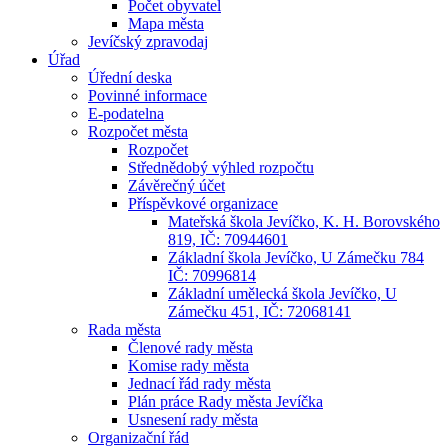
Počet obyvatel
Mapa města
Jevíčský zpravodaj
Úřad
Úřední deska
Povinné informace
E-podatelna
Rozpočet města
Rozpočet
Střednědobý výhled rozpočtu
Závěrečný účet
Příspěvkové organizace
Mateřská škola Jevíčko, K. H. Borovského
819, IČ: 70944601
Základní škola Jevíčko, U Zámečku 784
IČ: 70996814
Základní umělecká škola Jevíčko, U
Zámečku 451, IČ: 72068141
Rada města
Členové rady města
Komise rady města
Jednací řád rady města
Plán práce Rady města Jevíčka
Usnesení rady města
Organizační řád