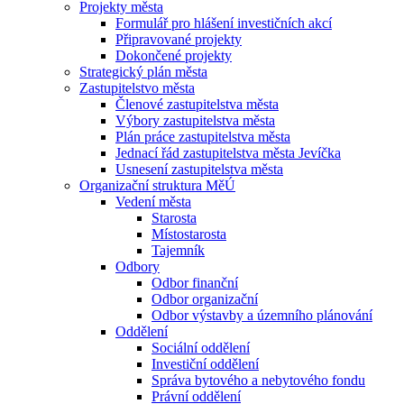
Projekty města
Formulář pro hlášení investičních akcí
Připravované projekty
Dokončené projekty
Strategický plán města
Zastupitelstvo města
Členové zastupitelstva města
Výbory zastupitelstva města
Plán práce zastupitelstva města
Jednací řád zastupitelstva města Jevíčka
Usnesení zastupitelstva města
Organizační struktura MěÚ
Vedení města
Starosta
Místostarosta
Tajemník
Odbory
Odbor finanční
Odbor organizační
Odbor výstavby a územního plánování
Oddělení
Sociální oddělení
Investiční oddělení
Správa bytového a nebytového fondu
Právní oddělení