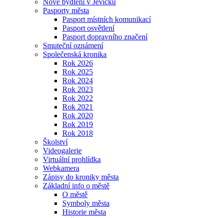
Nové bydlení v Jevíčku
Pasporty města
Pasport místních komunikací
Pasport osvětlení
Pasport dopravního značení
Smuteční oznámení
Společenská kronika
Rok 2026
Rok 2025
Rok 2024
Rok 2023
Rok 2022
Rok 2021
Rok 2020
Rok 2019
Rok 2018
Školství
Videogalerie
Virtuální prohlídka
Webkamera
Zápisy do kroniky města
Základní info o městě
O městě
Symboly města
Historie města