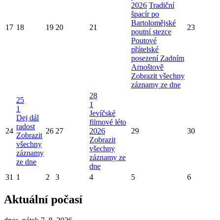
2026
Tradiční
špacír po
Bartolomějské
17
18
19
20
21
23
poutní stezce
Poutové
přátelské
posezení Zadním
Arnoštově
Zobrazit všechny
záznamy ze dne
28
25
1
1
Jevíčské
Dej dál
filmové léto
radost
24
26
27
2026
29
30
Zobrazit
Zobrazit
všechny
všechny
záznamy
záznamy ze
ze dne
dne
31
1
2
3
4
5
6
Aktuální počasí