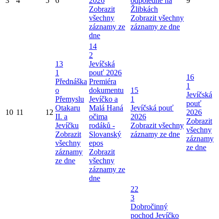
3
4
5
6
2026
odpoledne na
9
Zobrazit
Žlibkách
všechny
Zobrazit všechny
záznamy ze
záznamy ze dne
dne
14
2
13
Jevíčská
1
pouť 2026
16
Přednáška
Premiéra
1
o
dokumentu
15
Jevíčská
Přemyslu
Jevíčko a
1
pouť
Otakaru
Malá Haná
Jevíčská pouť
10
11
12
2026
II. a
očima
2026
Zobrazit
Jevíčku
rodáků -
Zobrazit všechny
všechny
Zobrazit
Slovanský
záznamy ze dne
záznamy
všechny
epos
ze dne
záznamy
Zobrazit
ze dne
všechny
záznamy ze
dne
22
3
Dobročinný
pochod Jevíčko