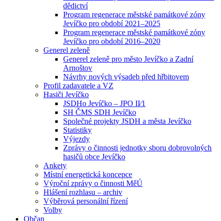
dědictví
Program regenerace městské památkové zóny
Jevíčko pro období 2021–2025
Program regenerace městské památkové zóny
Jevíčko pro období 2016–2020
Generel zeleně
Generel zeleně pro město Jevíčko a Zadní
Arnoštov
Návrhy nových výsadeb před hřbitovem
Profil zadavatele a VZ
Hasiči Jevíčko
JSDHo Jevíčko – JPO II⁄1
SH ČMS SDH Jevíčko
Společné projekty JSDH a města Jevíčko
Statistiky
Výjezdy
Zprávy o činnosti jednotky sboru dobrovolných
hasičů obce Jevíčko
Ankety
Místní energetická koncepce
Výroční zprávy o činnosti MěÚ
Hlášení rozhlasu – archiv
Výběrová personální řízení
Volby
Občan