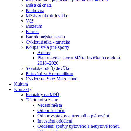
Městská chata
Knihovna
Městský okruh Jevíčko
Věž
Muzeum
Farnost
Bartolomějská stezka
Cykloturistika - turistika
Koupaliště a jiné sporty
Archiv
Plán rozvoje sportu Města Jevíčka na období
2018–2020
Skautské oddíly Jevíčko
Putování za Krchomilkou
Cyklotrasa Skrz Maló Hanó
Kultura
Kontakty
Kontakty na MěÚ
Telefonní seznam
Vedení města
Odbor finanční
Odbor výstavby a územního plánování
Investiční oddělení
Oddělení správy bytového a nebytové fondu