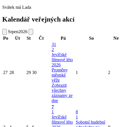
Svátek má
Lada
Kalendář veřejných akcí
Srpen
2026
Po
Út
St
Čt
Pá
So
Ne
31
2
Jevíčské
filmové léto
2026
Proměny
27
28
29
30
1
2
městské
věže
Zobrazit
všechny
záznamy ze
dne
7
1
8
Jevíčské
1
filmové léto
Sobotní hudební