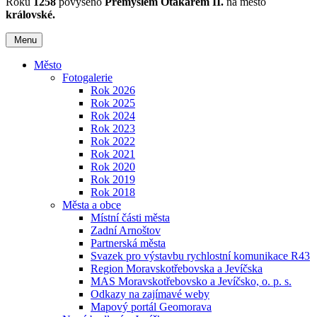
Roku
1258
povýšeno
Přemyslem Otakarem II.
na město
královské.
Menu
Město
Fotogalerie
Rok 2026
Rok 2025
Rok 2024
Rok 2023
Rok 2022
Rok 2021
Rok 2020
Rok 2019
Rok 2018
Města a obce
Místní části města
Zadní Arnoštov
Partnerská města
Svazek pro výstavbu rychlostní komunikace R43
Region Moravskotřebovska a Jevíčska
MAS Moravskotřebovsko a Jevíčsko, o. p. s.
Odkazy na zajímavé weby
Mapový portál Geomorava