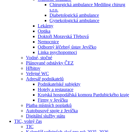
Chirurgická ambulance Mediling chirurg
s.r.o.
Diabetologická ambulance
Gynekologická ambulance
Lekárny
Optika
Doktoři Moravská Třebová
Nemocnice
Odborný léčebný ústav Jevíčko
Linka psychopomoci
Vodné, stočné
Plánované odstávky ČEZ
Hřbitov
Veřejné WC
Adresář podnikatelů
Podnikatelské subjekty
Hotely a restaurace
Krajská hospodářská komora Pardubického kraje
Firmy v Jevíčku
Platba místních poplatků
Autobusové spoje z Jevíčka
Digitální služby státu
TIC, volný čas
TIC
Kalendář veřejných akcí pro rok 2025–2026