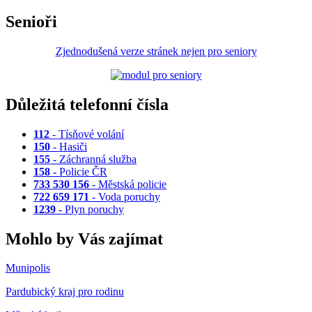
Senioři
Zjednodušená verze stránek nejen pro seniory
Důležitá telefonní čísla
112
- Tísňové volání
150
- Hasiči
155
- Záchranná služba
158
- Policie ČR
733 530 156
- Městská policie
722 659 171
- Voda poruchy
1239
- Plyn poruchy
Mohlo by Vás zajímat
Munipolis
Pardubický kraj pro rodinu