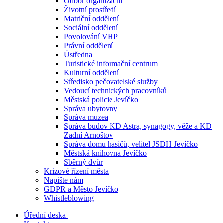
Odbor organizační
Životní prostředí
Matriční oddělení
Sociální oddělení
Povolování VHP
Právní oddělení
Ústředna
Turistické informační centrum
Kulturní oddělení
Středisko pečovatelské služby
Vedoucí technických pracovníků
Městská policie Jevíčko
Správa ubytovny
Správa muzea
Správa budov KD Astra, synagogy, věže a KD
Zadní Arnoštov
Správa domu hasičů, velitel JSDH Jevíčko
Městská knihovna Jevíčko
Sběrný dvůr
Krizové řízení města
Napište nám
GDPR a Město Jevíčko
Whistleblowing
Úřední deska