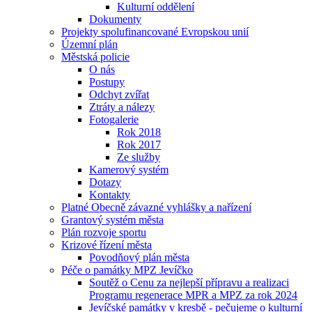
Kulturní oddělení
Dokumenty
Projekty spolufinancované Evropskou unií
Územní plán
Městská policie
O nás
Postupy
Odchyt zvířat
Ztráty a nálezy
Fotogalerie
Rok 2018
Rok 2017
Ze služby
Kamerový systém
Dotazy
Kontakty
Platné Obecně závazné vyhlášky a nařízení
Grantový systém města
Plán rozvoje sportu
Krizové řízení města
Povodňový plán města
Péče o památky MPZ Jevíčko
Soutěž o Cenu za nejlepší přípravu a realizaci
Programu regenerace MPR a MPZ za rok 2024
Jevíčské památky v kresbě - pečujeme o kulturní