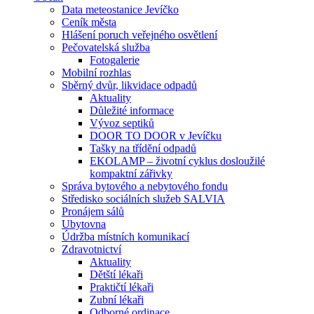
Data meteostanice Jevíčko
Ceník města
Hlášení poruch veřejného osvětlení
Pečovatelská služba
Fotogalerie
Mobilní rozhlas
Sběrný dvůr, likvidace odpadů
Aktuality
Důležité informace
Vývoz septiků
DOOR TO DOOR v Jevíčku
Tašky na třídění odpadů
EKOLAMP – životní cyklus dosloužilé
kompaktní zářivky
Správa bytového a nebytového fondu
Středisko sociálních služeb SALVIA
Pronájem sálů
Ubytovna
Údržba místních komunikací
Zdravotnictví
Aktuality
Dětští lékaři
Praktičtí lékaři
Zubní lékaři
Odborné ordinace