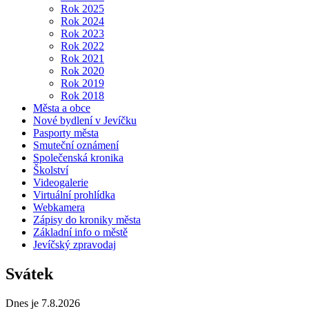
Rok 2025
Rok 2024
Rok 2023
Rok 2022
Rok 2021
Rok 2020
Rok 2019
Rok 2018
Města a obce
Nové bydlení v Jevíčku
Pasporty města
Smuteční oznámení
Společenská kronika
Školství
Videogalerie
Virtuální prohlídka
Webkamera
Zápisy do kroniky města
Základní info o městě
Jevíčský zpravodaj
Svátek
Dnes je 7.8.2026