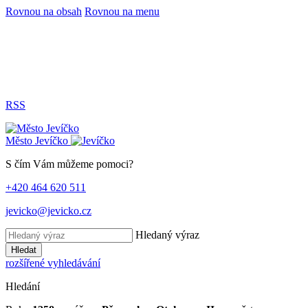
Rovnou na obsah
Rovnou na menu
RSS
Město
Jevíčko
S čím Vám můžeme pomoci?
+420 464 620 511
jevicko@jevicko.cz
Hledaný výraz
Hledat
rozšířené vyhledávání
Hledání