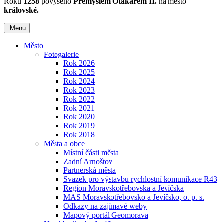
Roku
1258
povýšeno
Přemyslem Otakarem II.
na město
královské.
Menu
Město
Fotogalerie
Rok 2026
Rok 2025
Rok 2024
Rok 2023
Rok 2022
Rok 2021
Rok 2020
Rok 2019
Rok 2018
Města a obce
Místní části města
Zadní Arnoštov
Partnerská města
Svazek pro výstavbu rychlostní komunikace R43
Region Moravskotřebovska a Jevíčska
MAS Moravskotřebovsko a Jevíčsko, o. p. s.
Odkazy na zajímavé weby
Mapový portál Geomorava