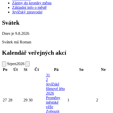
Zápisy do kroniky města
Základní info o městě
Jevíčský zpravodaj
Svátek
Dnes je 9.8.2026
Svátek má
Roman
Kalendář veřejných akcí
Srpen
2026
Po
Út
St
Čt
Pá
So
Ne
31
2
Jevíčské
filmové léto
2026
Proměny
27
28
29
30
1
2
městské
věže
Zobrazit