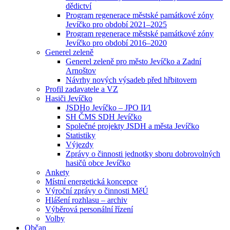
dědictví
Program regenerace městské památkové zóny
Jevíčko pro období 2021–2025
Program regenerace městské památkové zóny
Jevíčko pro období 2016–2020
Generel zeleně
Generel zeleně pro město Jevíčko a Zadní
Arnoštov
Návrhy nových výsadeb před hřbitovem
Profil zadavatele a VZ
Hasiči Jevíčko
JSDHo Jevíčko – JPO II⁄1
SH ČMS SDH Jevíčko
Společné projekty JSDH a města Jevíčko
Statistiky
Výjezdy
Zprávy o činnosti jednotky sboru dobrovolných
hasičů obce Jevíčko
Ankety
Místní energetická koncepce
Výroční zprávy o činnosti MěÚ
Hlášení rozhlasu – archiv
Výběrová personální řízení
Volby
Občan