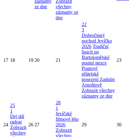
záznamy
Zobrazit
ze dne
všechny
záznamy ze
dne
22
3
Dobročinný
pochod Jevíčko
2026
Tradiční
špacír po
Bartolomějské
17
18
19
20
21
23
poutní stezce
Poutové
přátelské
posezení Zadním
Arnoštově
Zobrazit všechny
záznamy ze dne
28
25
1
1
Jevíčské
Dej dál
filmové léto
radost
24
26
27
2026
29
30
Zobrazit
Zobrazit
všechny
všechny