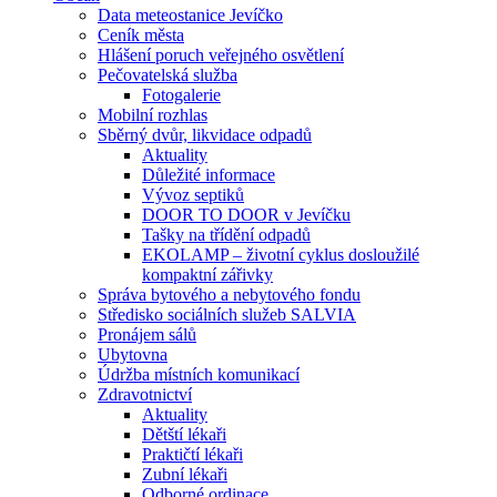
Data meteostanice Jevíčko
Ceník města
Hlášení poruch veřejného osvětlení
Pečovatelská služba
Fotogalerie
Mobilní rozhlas
Sběrný dvůr, likvidace odpadů
Aktuality
Důležité informace
Vývoz septiků
DOOR TO DOOR v Jevíčku
Tašky na třídění odpadů
EKOLAMP – životní cyklus dosloužilé
kompaktní zářivky
Správa bytového a nebytového fondu
Středisko sociálních služeb SALVIA
Pronájem sálů
Ubytovna
Údržba místních komunikací
Zdravotnictví
Aktuality
Dětští lékaři
Praktičtí lékaři
Zubní lékaři
Odborné ordinace