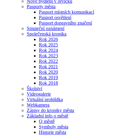
Nové bydlení v Jevíčku
Pasporty města
Pasport místních komunikací
Pasport osvětlení
Pasport dopravního značení
Smuteční oznámení
Společenská kronika
Rok 2026
Rok 2025
Rok 2024
Rok 2023
Rok 2022
Rok 2021
Rok 2020
Rok 2019
Rok 2018
Školství
Videogalerie
Virtuální prohlídka
Webkamera
Zápisy do kroniky města
Základní info o městě
O městě
Symboly města
Historie města