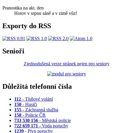
Pranostika na akt. den
Hotov v srpnu sáně a v zimě vůz!
Exporty do RSS
Senioři
Zjednodušená verze stránek nejen pro seniory
Důležitá telefonní čísla
112
- Tísňové volání
150
- Hasiči
155
- Záchranná služba
158
- Policie ČR
733 530 156
- Městská policie
722 659 171
- Voda poruchy
1239
- Plyn poruchy