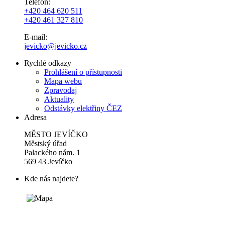
Telefon:
+420 464 620 511
+420 461 327 810
E-mail:
jevicko@jevicko.cz
Rychlé odkazy
Prohlášení o přístupnosti
Mapa webu
Zpravodaj
Aktuality
Odstávky elektřiny ČEZ
Adresa
MĚSTO JEVÍČKO
Městský úřad
Palackého nám. 1
569 43 Jevíčko
Kde nás najdete?