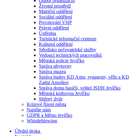
Odbor organizační
Životní prostředí
Matriční oddělení
Sociální oddělení
Povolování VHP
Právní oddělení
Ústředna
Turistické informační centrum
Kulturní oddělení
Středisko pečovatelské služby
Vedoucí technických pracovníků
Městská policie Jevíčko
Správa ubytovny
Správa muzea
Správa budov KD Astra, synagogy, věže a KD
Zadní Arnoštov
Správa domu hasičů, velitel JSDH Jevíčko
Městská knihovna Jevíčko
Sběrný dvůr
Krizové řízení města
Napište nám
GDPR a Město Jevíčko
Whistleblowing
Úřední deska