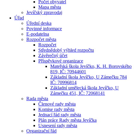
Počet obyvatel
Mapa města
Jevíčský zpravodaj
Úřad
Úřední deska
Povinné informace
E-podatelna
Rozpočet města
Rozpočet
Střednědobý výhled rozpočtu
Závěrečný účet
Příspěvkové organizace
Mateřská škola Jevíčko, K. H. Borovského
819, IČ: 70944601
Základní škola Jevíčko, U Zámečku 784
IČ: 70996814
Základní umělecká škola Jevíčko, U
Zámečku 451, IČ: 72068141
Rada města
Členové rady města
Komise rady města
Jednací řád rady města
Plán práce Rady města Jevíčka
Usnesení rady města
Organizační řád