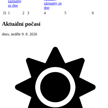
záznamy
záznamy ze
ze dne
dne
31
1
2
3
4
5
6
Aktuální počasí
dnes, neděle 9. 8. 2026