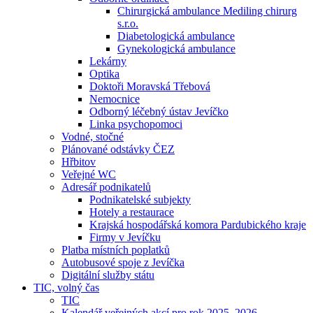
Chirurgická ambulance Mediling chirurg
s.r.o.
Diabetologická ambulance
Gynekologická ambulance
Lekárny
Optika
Doktoři Moravská Třebová
Nemocnice
Odborný léčebný ústav Jevíčko
Linka psychopomoci
Vodné, stočné
Plánované odstávky ČEZ
Hřbitov
Veřejné WC
Adresář podnikatelů
Podnikatelské subjekty
Hotely a restaurace
Krajská hospodářská komora Pardubického kraje
Firmy v Jevíčku
Platba místních poplatků
Autobusové spoje z Jevíčka
Digitální služby státu
TIC, volný čas
TIC
Kalendář veřejných akcí pro rok 2025–2026