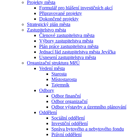
Projekty města
Formulář pro hlášení investičních akcí
Připravované projekty
Dokončené projekty
Strategický plán města
Zastupitelstvo města
Členové zastupitelstva města
Výbory zastupitelstva města
Plán práce zastupitelstva města
Jednací řád zastupitelstva města Jevíčka
Usnesení zastupitelstva města
Organizační struktura MěÚ
Vedení města
Starosta
Místostarosta
Tajemník
Odbory
Odbor finanční
Odbor organizační
Odbor výstavby a územního plánování
Oddělení
Sociální oddělení
Investiční oddělení
Správa bytového a nebytového fondu
Právní oddělení