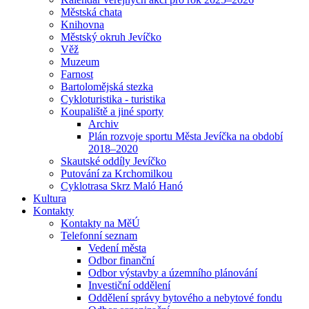
Městská chata
Knihovna
Městský okruh Jevíčko
Věž
Muzeum
Farnost
Bartolomějská stezka
Cykloturistika - turistika
Koupaliště a jiné sporty
Archiv
Plán rozvoje sportu Města Jevíčka na období
2018–2020
Skautské oddíly Jevíčko
Putování za Krchomilkou
Cyklotrasa Skrz Maló Hanó
Kultura
Kontakty
Kontakty na MěÚ
Telefonní seznam
Vedení města
Odbor finanční
Odbor výstavby a územního plánování
Investiční oddělení
Oddělení správy bytového a nebytové fondu