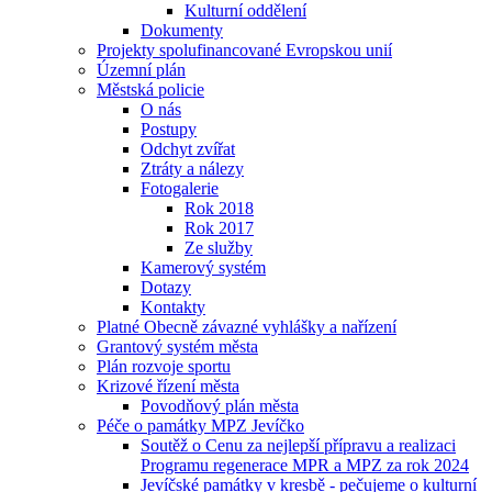
Kulturní oddělení
Dokumenty
Projekty spolufinancované Evropskou unií
Územní plán
Městská policie
O nás
Postupy
Odchyt zvířat
Ztráty a nálezy
Fotogalerie
Rok 2018
Rok 2017
Ze služby
Kamerový systém
Dotazy
Kontakty
Platné Obecně závazné vyhlášky a nařízení
Grantový systém města
Plán rozvoje sportu
Krizové řízení města
Povodňový plán města
Péče o památky MPZ Jevíčko
Soutěž o Cenu za nejlepší přípravu a realizaci
Programu regenerace MPR a MPZ za rok 2024
Jevíčské památky v kresbě - pečujeme o kulturní