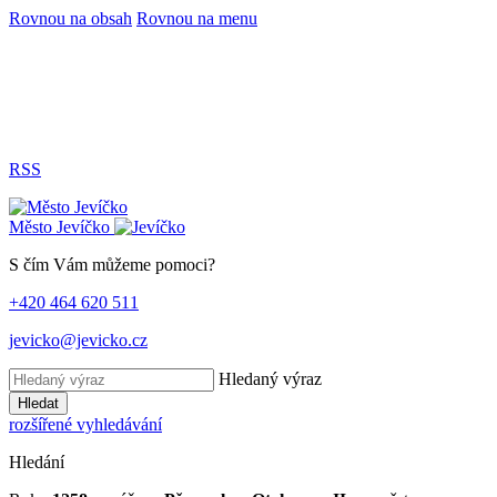
Rovnou na obsah
Rovnou na menu
RSS
Město
Jevíčko
S čím Vám můžeme pomoci?
+420 464 620 511
jevicko@jevicko.cz
Hledaný výraz
Hledat
rozšířené vyhledávání
Hledání