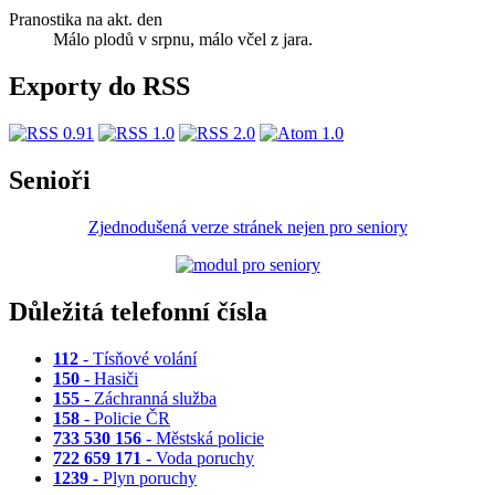
Pranostika na akt. den
Málo plodů v srpnu, málo včel z jara.
Exporty do RSS
Senioři
Zjednodušená verze stránek nejen pro seniory
Důležitá telefonní čísla
112
- Tísňové volání
150
- Hasiči
155
- Záchranná služba
158
- Policie ČR
733 530 156
- Městská policie
722 659 171
- Voda poruchy
1239
- Plyn poruchy