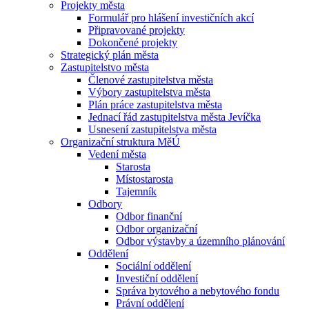
Projekty města
Formulář pro hlášení investičních akcí
Připravované projekty
Dokončené projekty
Strategický plán města
Zastupitelstvo města
Členové zastupitelstva města
Výbory zastupitelstva města
Plán práce zastupitelstva města
Jednací řád zastupitelstva města Jevíčka
Usnesení zastupitelstva města
Organizační struktura MěÚ
Vedení města
Starosta
Místostarosta
Tajemník
Odbory
Odbor finanční
Odbor organizační
Odbor výstavby a územního plánování
Oddělení
Sociální oddělení
Investiční oddělení
Správa bytového a nebytového fondu
Právní oddělení