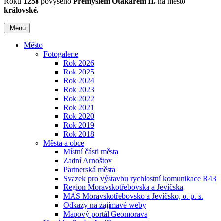
Roku
1258
povýšeno
Přemyslem Otakarem II.
na město
královské.
Menu
Město
Fotogalerie
Rok 2026
Rok 2025
Rok 2024
Rok 2023
Rok 2022
Rok 2021
Rok 2020
Rok 2019
Rok 2018
Města a obce
Místní části města
Zadní Arnoštov
Partnerská města
Svazek pro výstavbu rychlostní komunikace R43
Region Moravskotřebovska a Jevíčska
MAS Moravskotřebovsko a Jevíčsko, o. p. s.
Odkazy na zajímavé weby
Mapový portál Geomorava