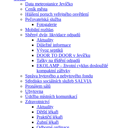
Data meteostanice Jevíčko
Ceník města
Hlášení poruch veřejného osvětlení
Pečovatelská služba
Fotogalerie
Mobilní rozhlas
Sběrný dvůr, likvidace odpadů
Aktuality
Důležité informace
Vývoz septiků
DOOR TO DOOR v Jevíčku
Tašky na třídění odpadů
EKOLAMP – životní cyklus dosloužilé
kompaktní zářivky
Správa bytového a nebytového fondu
Středisko sociálních služeb SALVIA
Pronájem sálů
Ubytovna
Údržba místních komunikací
Zdravotnictví
Aktuality
Dětští lékaři
Praktičtí lékaři
Zubní lékaři
Odborné ordinace