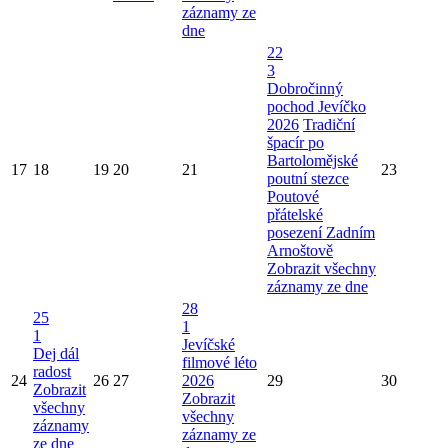
záznamy ze
dne
22
3
Dobročinný
pochod Jevíčko
2026
Tradiční
špacír po
Bartolomějské
17
18
19
20
21
23
poutní stezce
Poutové
přátelské
posezení Zadním
Arnoštově
Zobrazit všechny
záznamy ze dne
28
25
1
1
Jevíčské
Dej dál
filmové léto
radost
24
26
27
2026
29
30
Zobrazit
Zobrazit
všechny
všechny
záznamy
záznamy ze
ze dne