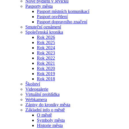
Nové bydlení v Jevíčku
Pasporty města
Pasport místních komunikací
Pasport osvětlení
Pasport dopravního značení
Smuteční oznámení
Společenská kronika
Rok 2026
Rok 2025
Rok 2024
Rok 2023
Rok 2022
Rok 2021
Rok 2020
Rok 2019
Rok 2018
Školství
Videogalerie
Virtuální prohlídka
Webkamera
Zápisy do kroniky města
Základní info o městě
O městě
Symboly města
Historie města