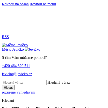
Rovnou na obsah
Rovnou na menu
RSS
Město
Jevíčko
S čím Vám můžeme pomoci?
+420 464 620 511
jevicko@jevicko.cz
Hledaný výraz
Hledat
rozšířené vyhledávání
Hledání