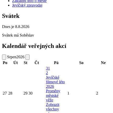
Základní info o městě
Jevíčský zpravodaj
Svátek
Dnes je 8.8.2026
Svátek má
Soběslav
Kalendář veřejných akcí
Srpen
2026
Po
Út
St
Čt
Pá
So
Ne
31
2
Jevíčské
filmové léto
2026
Proměny
27
28
29
30
1
2
městské
věže
Zobrazit
všechny