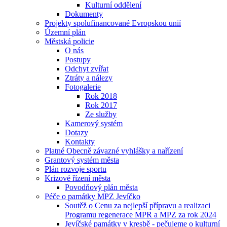
Kulturní oddělení
Dokumenty
Projekty spolufinancované Evropskou unií
Územní plán
Městská policie
O nás
Postupy
Odchyt zvířat
Ztráty a nálezy
Fotogalerie
Rok 2018
Rok 2017
Ze služby
Kamerový systém
Dotazy
Kontakty
Platné Obecně závazné vyhlášky a nařízení
Grantový systém města
Plán rozvoje sportu
Krizové řízení města
Povodňový plán města
Péče o památky MPZ Jevíčko
Soutěž o Cenu za nejlepší přípravu a realizaci
Programu regenerace MPR a MPZ za rok 2024
Jevíčské památky v kresbě - pečujeme o kulturní