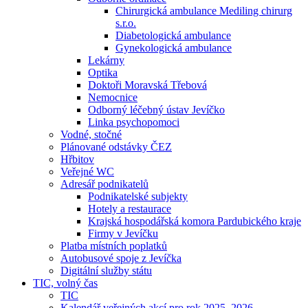
Chirurgická ambulance Mediling chirurg
s.r.o.
Diabetologická ambulance
Gynekologická ambulance
Lekárny
Optika
Doktoři Moravská Třebová
Nemocnice
Odborný léčebný ústav Jevíčko
Linka psychopomoci
Vodné, stočné
Plánované odstávky ČEZ
Hřbitov
Veřejné WC
Adresář podnikatelů
Podnikatelské subjekty
Hotely a restaurace
Krajská hospodářská komora Pardubického kraje
Firmy v Jevíčku
Platba místních poplatků
Autobusové spoje z Jevíčka
Digitální služby státu
TIC, volný čas
TIC
Kalendář veřejných akcí pro rok 2025–2026