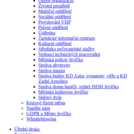
Odbor organizační
Životní prostředí
Matriční oddělení
Sociální oddělení
Povolování VHP
Právní oddělení
Ústředna
Turistické informační centrum
Kulturní oddělení
Středisko pečovatelské služby
Vedoucí technických pracovníků
Městská policie Jevíčko
Správa ubytovny
Správa muzea
Správa budov KD Astra, synagogy, věže a KD
Zadní Arnoštov
Správa domu hasičů, velitel JSDH Jevíčko
Městská knihovna Jevíčko
Sběrný dvůr
Krizové řízení města
Napište nám
GDPR a Město Jevíčko
Whistleblowing
Úřední deska