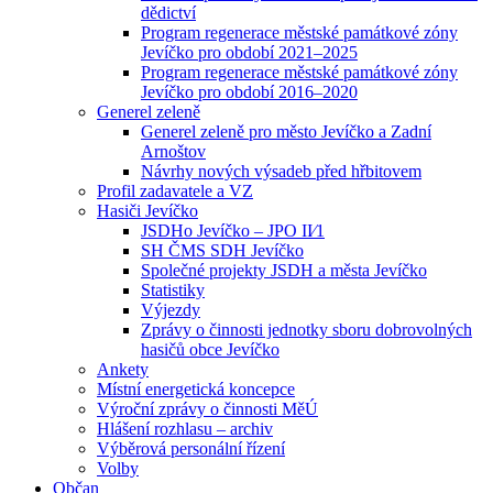
dědictví
Program regenerace městské památkové zóny
Jevíčko pro období 2021–2025
Program regenerace městské památkové zóny
Jevíčko pro období 2016–2020
Generel zeleně
Generel zeleně pro město Jevíčko a Zadní
Arnoštov
Návrhy nových výsadeb před hřbitovem
Profil zadavatele a VZ
Hasiči Jevíčko
JSDHo Jevíčko – JPO II⁄1
SH ČMS SDH Jevíčko
Společné projekty JSDH a města Jevíčko
Statistiky
Výjezdy
Zprávy o činnosti jednotky sboru dobrovolných
hasičů obce Jevíčko
Ankety
Místní energetická koncepce
Výroční zprávy o činnosti MěÚ
Hlášení rozhlasu – archiv
Výběrová personální řízení
Volby
Občan