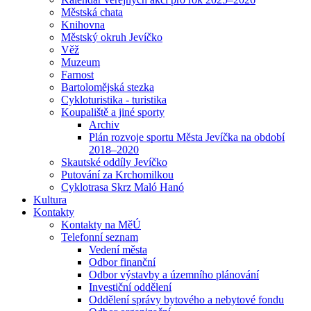
Městská chata
Knihovna
Městský okruh Jevíčko
Věž
Muzeum
Farnost
Bartolomějská stezka
Cykloturistika - turistika
Koupaliště a jiné sporty
Archiv
Plán rozvoje sportu Města Jevíčka na období
2018–2020
Skautské oddíly Jevíčko
Putování za Krchomilkou
Cyklotrasa Skrz Maló Hanó
Kultura
Kontakty
Kontakty na MěÚ
Telefonní seznam
Vedení města
Odbor finanční
Odbor výstavby a územního plánování
Investiční oddělení
Oddělení správy bytového a nebytové fondu