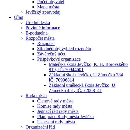
Počet obyvatel
Mapa města
Jevíčský zpravodaj
Úřad
Úřední deska
Povinné informace
E-podatelna
Rozpočet města
Rozpočet
Střednědobý výhled rozpočtu
Závěrečný účet
Příspěvkové organizace
Mateřská škola Jevíčko, K. H. Borovského
819, IČ: 70944601
Základní škola Jevíčko, U Zámečku 784
IČ: 70996814
Základní umělecká škola Jevíčko, U
Zámečku 451, IČ: 72068141
Rada města
Členové rady města
Komise rady města
Jednací řád rady města
Plán práce Rady města Jevíčka
Usnesení rady města
Organizační řád