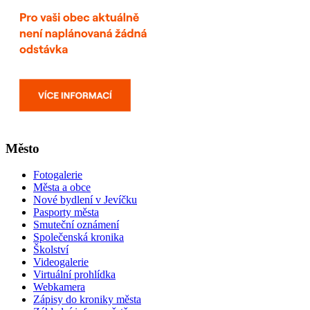
Město
Fotogalerie
Města a obce
Nové bydlení v Jevíčku
Pasporty města
Smuteční oznámení
Společenská kronika
Školství
Videogalerie
Virtuální prohlídka
Webkamera
Zápisy do kroniky města