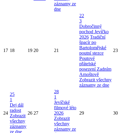
záznamy ze
dne
22
3
Dobročinný
pochod Jevíčko
2026
Tradiční
špacír po
Bartolomějské
17
18
19
20
21
23
poutní stezce
Poutové
přátelské
posezení Zadním
Arnoštově
Zobrazit všechny
záznamy ze dne
28
25
1
1
Jevíčské
Dej dál
filmové léto
radost
24
26
27
2026
29
30
Zobrazit
Zobrazit
všechny
všechny
záznamy
záznamy ze
ze dne