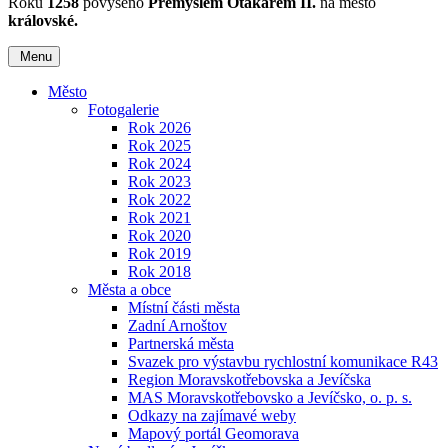
Roku
1258
povýšeno
Přemyslem Otakarem II.
na město
královské.
Menu
Město
Fotogalerie
Rok 2026
Rok 2025
Rok 2024
Rok 2023
Rok 2022
Rok 2021
Rok 2020
Rok 2019
Rok 2018
Města a obce
Místní části města
Zadní Arnoštov
Partnerská města
Svazek pro výstavbu rychlostní komunikace R43
Region Moravskotřebovska a Jevíčska
MAS Moravskotřebovsko a Jevíčsko, o. p. s.
Odkazy na zajímavé weby
Mapový portál Geomorava