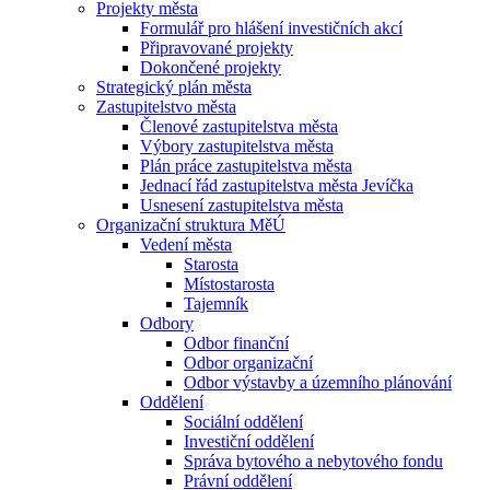
Projekty města
Formulář pro hlášení investičních akcí
Připravované projekty
Dokončené projekty
Strategický plán města
Zastupitelstvo města
Členové zastupitelstva města
Výbory zastupitelstva města
Plán práce zastupitelstva města
Jednací řád zastupitelstva města Jevíčka
Usnesení zastupitelstva města
Organizační struktura MěÚ
Vedení města
Starosta
Místostarosta
Tajemník
Odbory
Odbor finanční
Odbor organizační
Odbor výstavby a územního plánování
Oddělení
Sociální oddělení
Investiční oddělení
Správa bytového a nebytového fondu
Právní oddělení