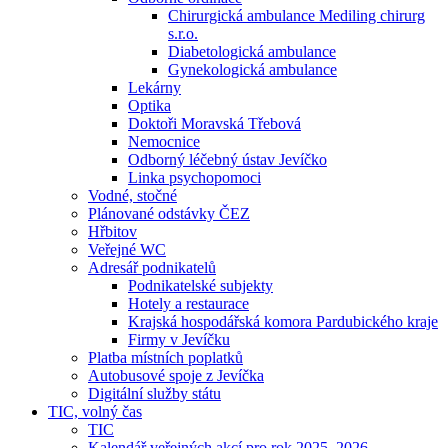
Chirurgická ambulance Mediling chirurg
s.r.o.
Diabetologická ambulance
Gynekologická ambulance
Lekárny
Optika
Doktoři Moravská Třebová
Nemocnice
Odborný léčebný ústav Jevíčko
Linka psychopomoci
Vodné, stočné
Plánované odstávky ČEZ
Hřbitov
Veřejné WC
Adresář podnikatelů
Podnikatelské subjekty
Hotely a restaurace
Krajská hospodářská komora Pardubického kraje
Firmy v Jevíčku
Platba místních poplatků
Autobusové spoje z Jevíčka
Digitální služby státu
TIC, volný čas
TIC
Kalendář veřejných akcí pro rok 2025–2026