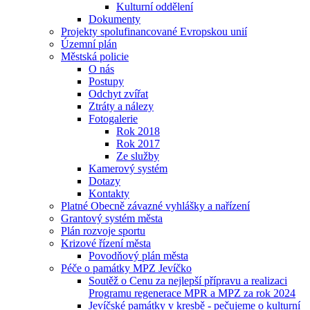
Kulturní oddělení
Dokumenty
Projekty spolufinancované Evropskou unií
Územní plán
Městská policie
O nás
Postupy
Odchyt zvířat
Ztráty a nálezy
Fotogalerie
Rok 2018
Rok 2017
Ze služby
Kamerový systém
Dotazy
Kontakty
Platné Obecně závazné vyhlášky a nařízení
Grantový systém města
Plán rozvoje sportu
Krizové řízení města
Povodňový plán města
Péče o památky MPZ Jevíčko
Soutěž o Cenu za nejlepší přípravu a realizaci
Programu regenerace MPR a MPZ za rok 2024
Jevíčské památky v kresbě - pečujeme o kulturní