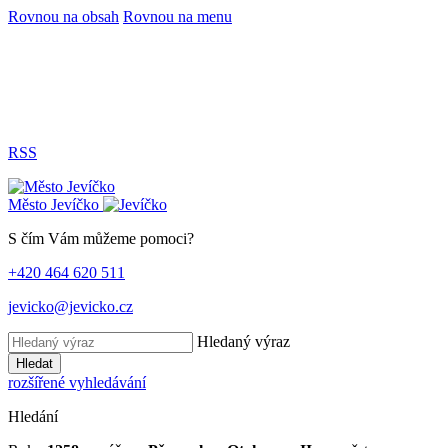
Rovnou na obsah
Rovnou na menu
RSS
Město
Jevíčko
S čím Vám můžeme pomoci?
+420 464 620 511
jevicko@jevicko.cz
Hledaný výraz
Hledat
rozšířené vyhledávání
Hledání