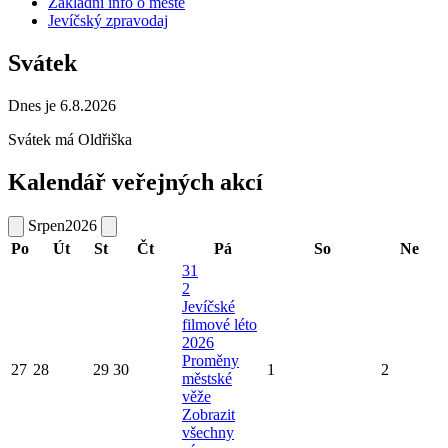
Základní info o městě
Jevíčský zpravodaj
Svátek
Dnes je 6.8.2026
Svátek má
Oldřiška
Kalendář veřejných akcí
Srpen
2026
Po
Út
St
Čt
Pá
So
Ne
31
2
Jevíčské
filmové léto
2026
Proměny
27
28
29
30
1
2
městské
věže
Zobrazit
všechny