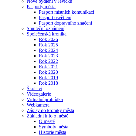
Nové bydlení v Jevíčku
Pasporty města
Pasport místních komunikací
Pasport osvětlení
Pasport dopravního značení
Smuteční oznámení
Společenská kronika
Rok 2026
Rok 2025
Rok 2024
Rok 2023
Rok 2022
Rok 2021
Rok 2020
Rok 2019
Rok 2018
Školství
Videogalerie
Virtuální prohlídka
Webkamera
Zápisy do kroniky města
Základní info o městě
O městě
Symboly města
Historie města