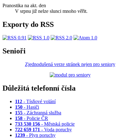
Pranostika na akt. den
V srpnu již nelze slunci mnoho věřit.
Exporty do RSS
Senioři
Zjednodušená verze stránek nejen pro seniory
Důležitá telefonní čísla
112
- Tísňové volání
150
- Hasiči
155
- Záchranná služba
158
- Policie ČR
733 530 156
- Městská policie
722 659 171
- Voda poruchy
1239
- Plyn poruchy