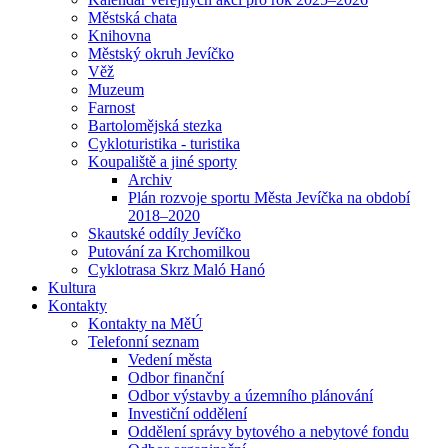
Městská chata
Knihovna
Městský okruh Jevíčko
Věž
Muzeum
Farnost
Bartolomějská stezka
Cykloturistika - turistika
Koupaliště a jiné sporty
Archiv
Plán rozvoje sportu Města Jevíčka na období
2018–2020
Skautské oddíly Jevíčko
Putování za Krchomilkou
Cyklotrasa Skrz Maló Hanó
Kultura
Kontakty
Kontakty na MěÚ
Telefonní seznam
Vedení města
Odbor finanční
Odbor výstavby a územního plánování
Investiční oddělení
Oddělení správy bytového a nebytové fondu