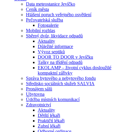
Data meteostanice Jevíčko
Ceník města
Hlášení poruch veřejného osvětlení
Pečovatelská služba
Fotogalerie
Mobilní rozhlas
Sběrný dvůr, likvidace odpadů
Aktuality
Důležité informace
Vývoz septiků
DOOR TO DOOR v Jevíčku
Tašky na třídění odpadů
EKOLAMP – životní cyklus dosloužilé
kompaktní zářivky
Správa bytového a nebytového fondu
Středisko sociálních služeb SALVIA
Pronájem sálů
Ubytovna
Údržba místních komunikací
Zdravotnictví
Aktuality
Dětští lékaři
Praktičtí lékaři
Zubní lékaři
Odborné ordinace