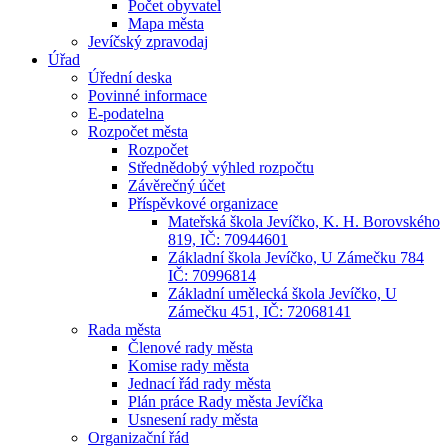
Počet obyvatel
Mapa města
Jevíčský zpravodaj
Úřad
Úřední deska
Povinné informace
E-podatelna
Rozpočet města
Rozpočet
Střednědobý výhled rozpočtu
Závěrečný účet
Příspěvkové organizace
Mateřská škola Jevíčko, K. H. Borovského
819, IČ: 70944601
Základní škola Jevíčko, U Zámečku 784
IČ: 70996814
Základní umělecká škola Jevíčko, U
Zámečku 451, IČ: 72068141
Rada města
Členové rady města
Komise rady města
Jednací řád rady města
Plán práce Rady města Jevíčka
Usnesení rady města
Organizační řád