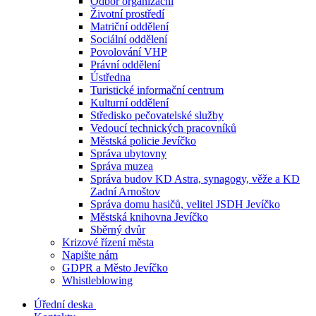
Odbor organizační
Životní prostředí
Matriční oddělení
Sociální oddělení
Povolování VHP
Právní oddělení
Ústředna
Turistické informační centrum
Kulturní oddělení
Středisko pečovatelské služby
Vedoucí technických pracovníků
Městská policie Jevíčko
Správa ubytovny
Správa muzea
Správa budov KD Astra, synagogy, věže a KD
Zadní Arnoštov
Správa domu hasičů, velitel JSDH Jevíčko
Městská knihovna Jevíčko
Sběrný dvůr
Krizové řízení města
Napište nám
GDPR a Město Jevíčko
Whistleblowing
Úřední deska