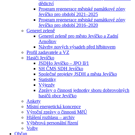
dědictví
Program regenerace městské památkové zóny
Jevíčko pro období 2021–2025
Program regenerace městské památkové zóny
Jevíčko pro období 2016–2020
Generel zeleně
Generel zeleně pro město Jevíčko a Zadní
Arnoštov
Návrhy nových výsadeb před hřbitovem
Profil zadavatele a VZ
Hasiči Jevíčko
JSDHo Jevíčko – JPO II⁄1
SH ČMS SDH Jevíčko
Společné projekty JSDH a města Jevíčko
Statistiky
Výjezdy
Zprávy o činnosti jednotky sboru dobrovolných
hasičů obce Jevíčko
Ankety
Místní energetická koncepce
Výroční zprávy o činnosti MěÚ
Hlášení rozhlasu – archiv
Výběrová personální řízení
Volby
Občan