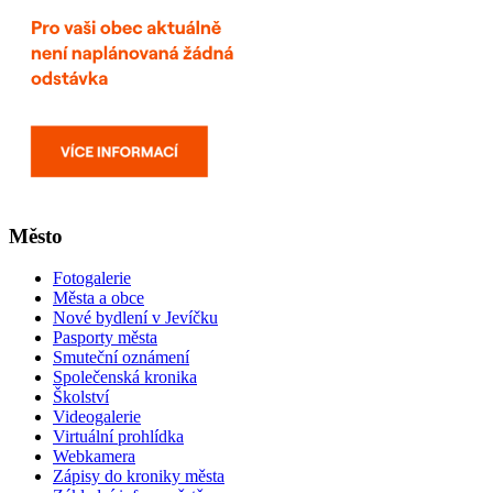
Město
Fotogalerie
Města a obce
Nové bydlení v Jevíčku
Pasporty města
Smuteční oznámení
Společenská kronika
Školství
Videogalerie
Virtuální prohlídka
Webkamera
Zápisy do kroniky města