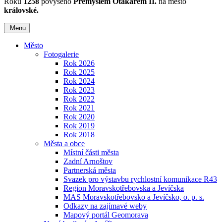
Roku
1258
povýšeno
Přemyslem Otakarem II.
na město
královské.
Menu
Město
Fotogalerie
Rok 2026
Rok 2025
Rok 2024
Rok 2023
Rok 2022
Rok 2021
Rok 2020
Rok 2019
Rok 2018
Města a obce
Místní části města
Zadní Arnoštov
Partnerská města
Svazek pro výstavbu rychlostní komunikace R43
Region Moravskotřebovska a Jevíčska
MAS Moravskotřebovsko a Jevíčsko, o. p. s.
Odkazy na zajímavé weby
Mapový portál Geomorava