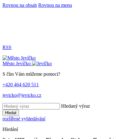
Rovnou na obsah
Rovnou na menu
RSS
Město
Jevíčko
S čím Vám můžeme pomoci?
+420 464 620 511
jevicko@jevicko.cz
Hledaný výraz
Hledat
rozšířené vyhledávání
Hledání