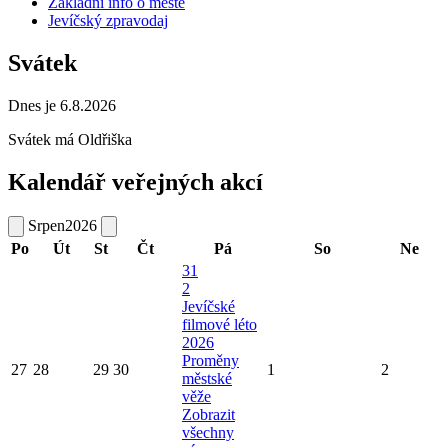
Základní info o městě
Jevíčský zpravodaj
Svátek
Dnes je 6.8.2026
Svátek má
Oldřiška
Kalendář veřejných akcí
Srpen
2026
Po
Út
St
Čt
Pá
So
Ne
31
2
Jevíčské
filmové léto
2026
Proměny
27
28
29
30
1
2
městské
věže
Zobrazit
všechny