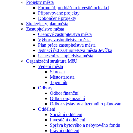
Projekty města
Formulář pro hlášení investičních akcí
Připravované projekty
Dokončené projekty
Strategický plán města
Zastupitelstvo města
Členové zastupitelstva města
Výbory zastupitelstva města
Plán práce zastupitelstva města
Jednací řád zastupitelstva města Jevíčka
Usnesení zastupitelstva města
Organizační struktura MěÚ
Vedení města
Starosta
Místostarosta
Tajemník
Odbory
Odbor finanční
Odbor organizační
Odbor výstavby a územního plánování
Oddělení
Sociální oddělení
Investiční oddělení
Správa bytového a nebytového fondu
Právní oddělení