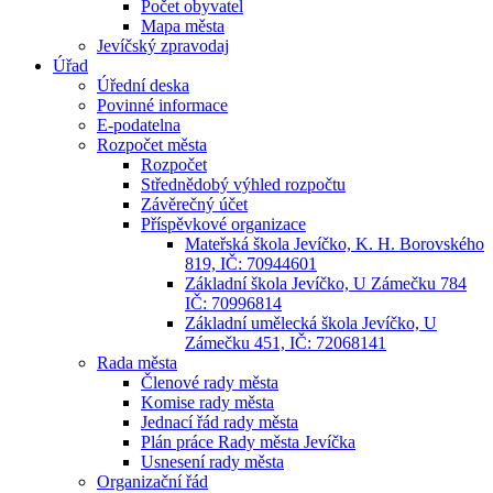
Počet obyvatel
Mapa města
Jevíčský zpravodaj
Úřad
Úřední deska
Povinné informace
E-podatelna
Rozpočet města
Rozpočet
Střednědobý výhled rozpočtu
Závěrečný účet
Příspěvkové organizace
Mateřská škola Jevíčko, K. H. Borovského
819, IČ: 70944601
Základní škola Jevíčko, U Zámečku 784
IČ: 70996814
Základní umělecká škola Jevíčko, U
Zámečku 451, IČ: 72068141
Rada města
Členové rady města
Komise rady města
Jednací řád rady města
Plán práce Rady města Jevíčka
Usnesení rady města
Organizační řád