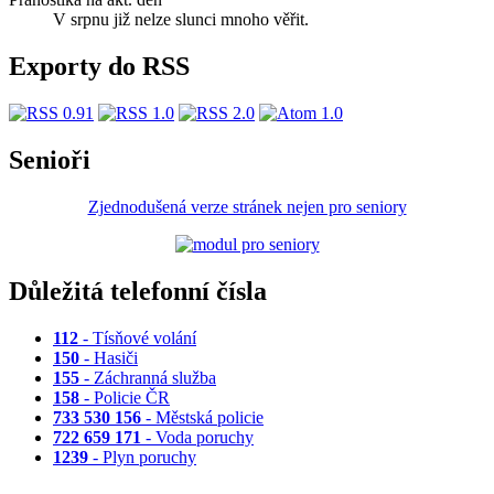
V srpnu již nelze slunci mnoho věřit.
Exporty do RSS
Senioři
Zjednodušená verze stránek nejen pro seniory
Důležitá telefonní čísla
112
- Tísňové volání
150
- Hasiči
155
- Záchranná služba
158
- Policie ČR
733 530 156
- Městská policie
722 659 171
- Voda poruchy
1239
- Plyn poruchy