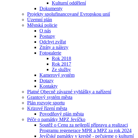
Kulturní oddělení
Dokumenty
Projekty spolufinancované Evropskou unií
Územní plán
Městská policie
O nás
Postupy
Odchyt zvířat
Ztráty a nálezy
Fotogalerie
Rok 2018
Rok 2017
Ze služby
Kamerový systém
Dotazy
Kontakty
Platné Obecně závazné vyhlášky a nařízení
Grantový systém města
Plán rozvoje sportu
Krizové řízení města
Povodňový plán města
Péče o památky MPZ Jevíčko
Soutěž o Cenu za nejlepší přípravu a realizaci
Programu regenerace MPR a MPZ za rok 2024
Jevíčské památky v kresbě - pečujeme o kulturní