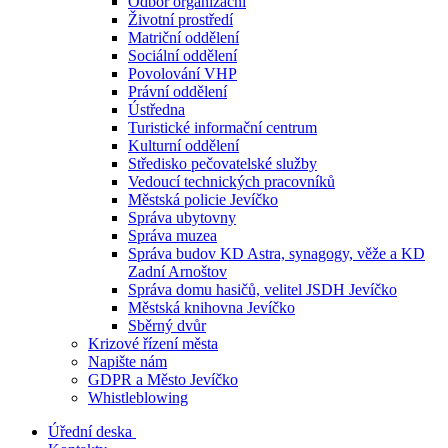
Odbor organizační
Životní prostředí
Matriční oddělení
Sociální oddělení
Povolování VHP
Právní oddělení
Ústředna
Turistické informační centrum
Kulturní oddělení
Středisko pečovatelské služby
Vedoucí technických pracovníků
Městská policie Jevíčko
Správa ubytovny
Správa muzea
Správa budov KD Astra, synagogy, věže a KD
Zadní Arnoštov
Správa domu hasičů, velitel JSDH Jevíčko
Městská knihovna Jevíčko
Sběrný dvůr
Krizové řízení města
Napište nám
GDPR a Město Jevíčko
Whistleblowing
Úřední deska