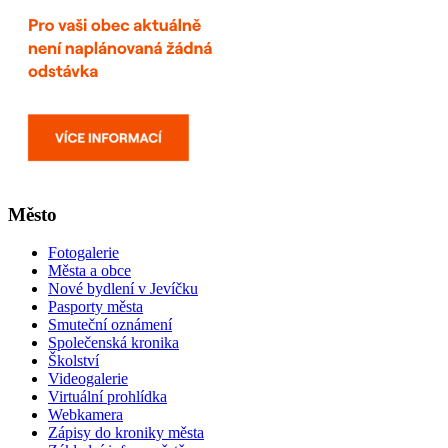
Město
Fotogalerie
Města a obce
Nové bydlení v Jevíčku
Pasporty města
Smuteční oznámení
Společenská kronika
Školství
Videogalerie
Virtuální prohlídka
Webkamera
Zápisy do kroniky města