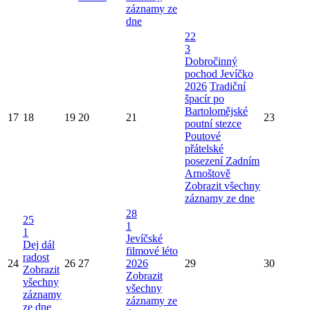
záznamy ze
dne
22
3
Dobročinný
pochod Jevíčko
2026
Tradiční
špacír po
Bartolomějské
17
18
19
20
21
23
poutní stezce
Poutové
přátelské
posezení Zadním
Arnoštově
Zobrazit všechny
záznamy ze dne
28
25
1
1
Jevíčské
Dej dál
filmové léto
radost
24
26
27
2026
29
30
Zobrazit
Zobrazit
všechny
všechny
záznamy
záznamy ze
ze dne