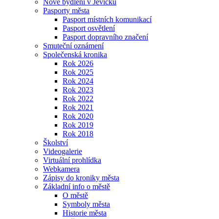
Nové bydlení v Jevíčku
Pasporty města
Pasport místních komunikací
Pasport osvětlení
Pasport dopravního značení
Smuteční oznámení
Společenská kronika
Rok 2026
Rok 2025
Rok 2024
Rok 2023
Rok 2022
Rok 2021
Rok 2020
Rok 2019
Rok 2018
Školství
Videogalerie
Virtuální prohlídka
Webkamera
Zápisy do kroniky města
Základní info o městě
O městě
Symboly města
Historie města