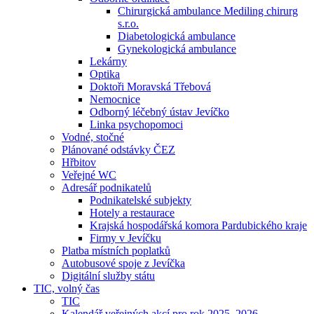
Chirurgická ambulance Mediling chirurg
s.r.o.
Diabetologická ambulance
Gynekologická ambulance
Lekárny
Optika
Doktoři Moravská Třebová
Nemocnice
Odborný léčebný ústav Jevíčko
Linka psychopomoci
Vodné, stočné
Plánované odstávky ČEZ
Hřbitov
Veřejné WC
Adresář podnikatelů
Podnikatelské subjekty
Hotely a restaurace
Krajská hospodářská komora Pardubického kraje
Firmy v Jevíčku
Platba místních poplatků
Autobusové spoje z Jevíčka
Digitální služby státu
TIC, volný čas
TIC
Kalendář veřejných akcí pro rok 2025–2026