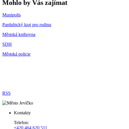
Mohlo by Vás zajímat
Munipolis
Pardubický kraj pro rodinu
Městská knihovna
SDH
Městská policie
RSS
Kontakty
Telefon:
+420 464 620 511