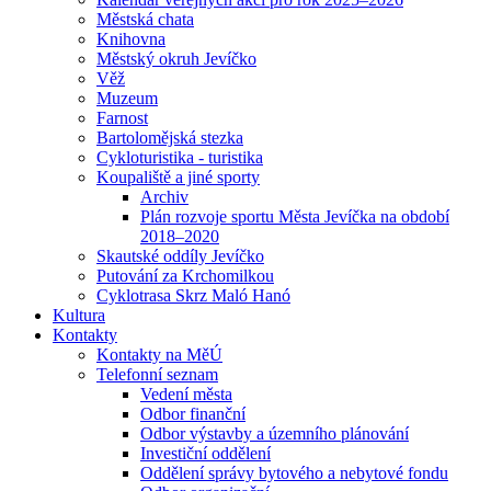
Městská chata
Knihovna
Městský okruh Jevíčko
Věž
Muzeum
Farnost
Bartolomějská stezka
Cykloturistika - turistika
Koupaliště a jiné sporty
Archiv
Plán rozvoje sportu Města Jevíčka na období
2018–2020
Skautské oddíly Jevíčko
Putování za Krchomilkou
Cyklotrasa Skrz Maló Hanó
Kultura
Kontakty
Kontakty na MěÚ
Telefonní seznam
Vedení města
Odbor finanční
Odbor výstavby a územního plánování
Investiční oddělení
Oddělení správy bytového a nebytové fondu