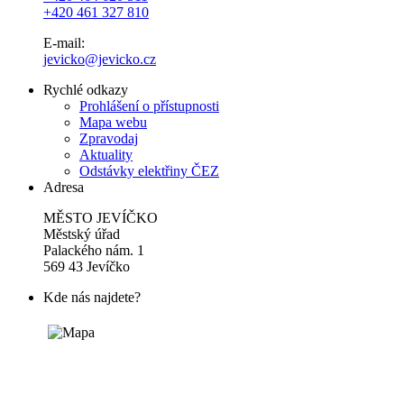
+420 461 327 810
E-mail:
jevicko@jevicko.cz
Rychlé odkazy
Prohlášení o přístupnosti
Mapa webu
Zpravodaj
Aktuality
Odstávky elektřiny ČEZ
Adresa
MĚSTO JEVÍČKO
Městský úřad
Palackého nám. 1
569 43 Jevíčko
Kde nás najdete?