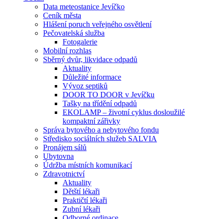
Data meteostanice Jevíčko
Ceník města
Hlášení poruch veřejného osvětlení
Pečovatelská služba
Fotogalerie
Mobilní rozhlas
Sběrný dvůr, likvidace odpadů
Aktuality
Důležité informace
Vývoz septiků
DOOR TO DOOR v Jevíčku
Tašky na třídění odpadů
EKOLAMP – životní cyklus dosloužilé
kompaktní zářivky
Správa bytového a nebytového fondu
Středisko sociálních služeb SALVIA
Pronájem sálů
Ubytovna
Údržba místních komunikací
Zdravotnictví
Aktuality
Dětští lékaři
Praktičtí lékaři
Zubní lékaři
Odborné ordinace