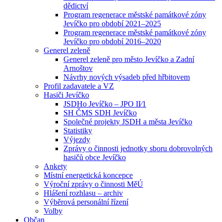
dědictví
Program regenerace městské památkové zóny
Jevíčko pro období 2021–2025
Program regenerace městské památkové zóny
Jevíčko pro období 2016–2020
Generel zeleně
Generel zeleně pro město Jevíčko a Zadní
Arnoštov
Návrhy nových výsadeb před hřbitovem
Profil zadavatele a VZ
Hasiči Jevíčko
JSDHo Jevíčko – JPO II⁄1
SH ČMS SDH Jevíčko
Společné projekty JSDH a města Jevíčko
Statistiky
Výjezdy
Zprávy o činnosti jednotky sboru dobrovolných
hasičů obce Jevíčko
Ankety
Místní energetická koncepce
Výroční zprávy o činnosti MěÚ
Hlášení rozhlasu – archiv
Výběrová personální řízení
Volby
Občan