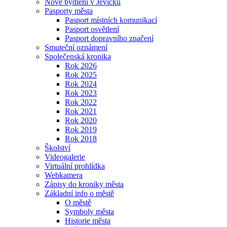
Nové bydlení v Jevíčku
Pasporty města
Pasport místních komunikací
Pasport osvětlení
Pasport dopravního značení
Smuteční oznámení
Společenská kronika
Rok 2026
Rok 2025
Rok 2024
Rok 2023
Rok 2022
Rok 2021
Rok 2020
Rok 2019
Rok 2018
Školství
Videogalerie
Virtuální prohlídka
Webkamera
Zápisy do kroniky města
Základní info o městě
O městě
Symboly města
Historie města