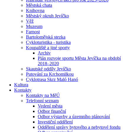
Městská chata
Knihovna
Městský okruh Jevíčko
Věž
Muzeum
Farnost
Bartolomějská stezka
Cykloturistika - turistika
Koupaliště a jiné sporty
Archiv
Plán rozvoje sportu Města Jevíčka na období
2018–2020
Skautské oddíly Jevíčko
Putování za Krchomilkou
Cyklotrasa Skrz Maló Hanó
Kultura
Kontakty
Kontakty na MěÚ
Telefonní seznam
Vedení města
Odbor finanční
Odbor výstavby a územního plánování
Investiční oddělení
Oddělení správy bytového a nebytové fondu