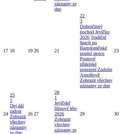
záznamy ze
dne
22
3
Dobročinný
pochod Jevíčko
2026
Tradiční
špacír po
Bartolomějské
17
18
19
20
21
23
poutní stezce
Poutové
přátelské
posezení Zadním
Arnoštově
Zobrazit všechny
záznamy ze dne
28
25
1
1
Jevíčské
Dej dál
filmové léto
radost
24
26
27
2026
29
30
Zobrazit
Zobrazit
všechny
všechny
záznamy
záznamy ze
ze dne