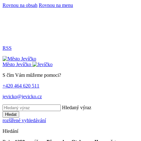
Rovnou na obsah
Rovnou na menu
RSS
Město
Jevíčko
S čím Vám můžeme pomoci?
+420 464 620 511
jevicko@jevicko.cz
Hledaný výraz
Hledat
rozšířené vyhledávání
Hledání