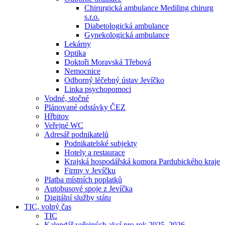
Chirurgická ambulance Mediling chirurg
s.r.o.
Diabetologická ambulance
Gynekologická ambulance
Lekárny
Optika
Doktoři Moravská Třebová
Nemocnice
Odborný léčebný ústav Jevíčko
Linka psychopomoci
Vodné, stočné
Plánované odstávky ČEZ
Hřbitov
Veřejné WC
Adresář podnikatelů
Podnikatelské subjekty
Hotely a restaurace
Krajská hospodářská komora Pardubického kraje
Firmy v Jevíčku
Platba místních poplatků
Autobusové spoje z Jevíčka
Digitální služby státu
TIC, volný čas
TIC
Kalendář veřejných akcí pro rok 2025–2026