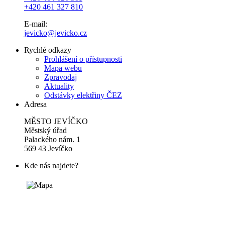
+420 461 327 810
E-mail:
jevicko@jevicko.cz
Rychlé odkazy
Prohlášení o přístupnosti
Mapa webu
Zpravodaj
Aktuality
Odstávky elektřiny ČEZ
Adresa
MĚSTO JEVÍČKO
Městský úřad
Palackého nám. 1
569 43 Jevíčko
Kde nás najdete?