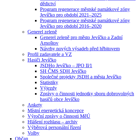
dědictví
Program regenerace městské památkové zóny
Jevíčko pro období 2021–2025
Program regenerace městské památkové zóny
Jevíčko pro období 2016–2020
Generel zeleně
Generel zeleně pro město Jevíčko a Zadní
Arnoštov
Návrhy nových výsadeb před hřbitovem
Profil zadavatele a VZ
Hasiči Jevíčko
JSDHo Jevíčko – JPO II⁄1
SH ČMS SDH Jevíčko
Společné projekty JSDH a města Jevíčko
Statistiky
Výjezdy
Zprávy o činnosti jednotky sboru dobrovolných
hasičů obce Jevíčko
Ankety
Místní energetická koncepce
Výroční zprávy o činnosti MěÚ
Hlášení rozhlasu – archiv
Výběrová personální řízení
Volby
Občan