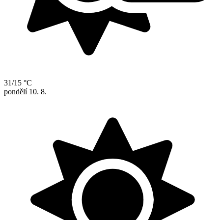
31/15 °C
pondělí
10. 8.