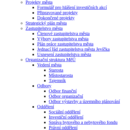
Projekty města
Formulář pro hlášení investičních akcí
Připravované projekty
Dokončené projekty
Strategický plán města
Zastupitelstvo města
Členové zastupitelstva města
Výbory zastupitelstva města
Plán práce zastupitelstva města
Jednací řád zastupitelstva města Jevíčka
Usnesení zastupitelstva města
Organizační struktura MěÚ
Vedení města
Starosta
Místostarosta
Tajemník
Odbory
Odbor finanční
Odbor organizační
Odbor výstavby a územního plánování
Oddělení
Sociální oddělení
Investiční oddělení
Správa bytového a nebytového fondu
Právní oddělení