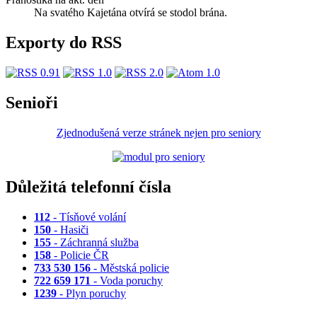
Na svatého Kajetána otvírá se stodol brána.
Exporty do RSS
Senioři
Zjednodušená verze stránek nejen pro seniory
Důležitá telefonní čísla
112
- Tísňové volání
150
- Hasiči
155
- Záchranná služba
158
- Policie ČR
733 530 156
- Městská policie
722 659 171
- Voda poruchy
1239
- Plyn poruchy