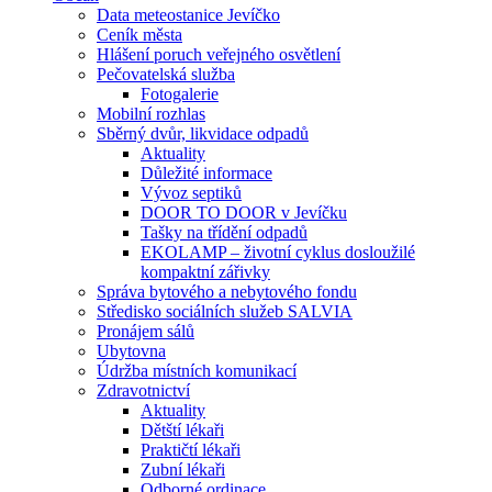
Data meteostanice Jevíčko
Ceník města
Hlášení poruch veřejného osvětlení
Pečovatelská služba
Fotogalerie
Mobilní rozhlas
Sběrný dvůr, likvidace odpadů
Aktuality
Důležité informace
Vývoz septiků
DOOR TO DOOR v Jevíčku
Tašky na třídění odpadů
EKOLAMP – životní cyklus dosloužilé
kompaktní zářivky
Správa bytového a nebytového fondu
Středisko sociálních služeb SALVIA
Pronájem sálů
Ubytovna
Údržba místních komunikací
Zdravotnictví
Aktuality
Dětští lékaři
Praktičtí lékaři
Zubní lékaři
Odborné ordinace