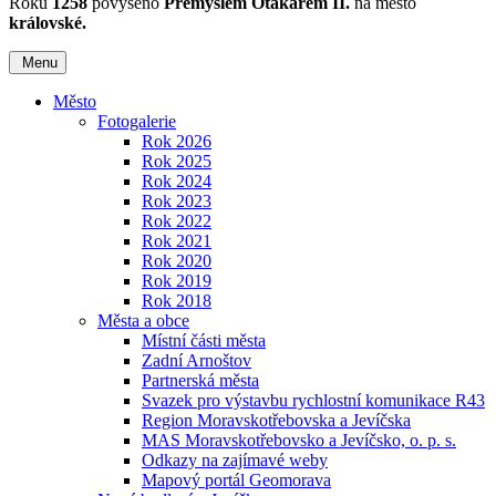
Roku
1258
povýšeno
Přemyslem Otakarem II.
na město
královské.
Menu
Město
Fotogalerie
Rok 2026
Rok 2025
Rok 2024
Rok 2023
Rok 2022
Rok 2021
Rok 2020
Rok 2019
Rok 2018
Města a obce
Místní části města
Zadní Arnoštov
Partnerská města
Svazek pro výstavbu rychlostní komunikace R43
Region Moravskotřebovska a Jevíčska
MAS Moravskotřebovsko a Jevíčsko, o. p. s.
Odkazy na zajímavé weby
Mapový portál Geomorava