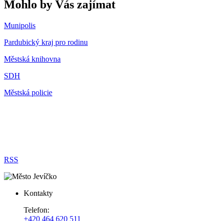
Mohlo by Vás zajímat
Munipolis
Pardubický kraj pro rodinu
Městská knihovna
SDH
Městská policie
RSS
Kontakty
Telefon:
+420 464 620 511