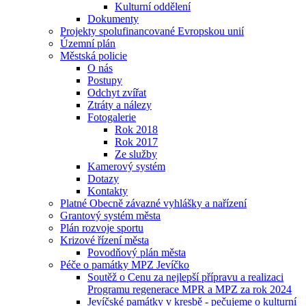
Kulturní oddělení
Dokumenty
Projekty spolufinancované Evropskou unií
Územní plán
Městská policie
O nás
Postupy
Odchyt zvířat
Ztráty a nálezy
Fotogalerie
Rok 2018
Rok 2017
Ze služby
Kamerový systém
Dotazy
Kontakty
Platné Obecně závazné vyhlášky a nařízení
Grantový systém města
Plán rozvoje sportu
Krizové řízení města
Povodňový plán města
Péče o památky MPZ Jevíčko
Soutěž o Cenu za nejlepší přípravu a realizaci
Programu regenerace MPR a MPZ za rok 2024
Jevíčské památky v kresbě - pečujeme o kulturní