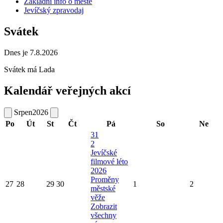
Základní info o městě
Jevíčský zpravodaj
Svátek
Dnes je 7.8.2026
Svátek má
Lada
Kalendář veřejných akcí
Srpen
2026
Po
Út
St
Čt
Pá
So
Ne
31
2
Jevíčské
filmové léto
2026
Proměny
27
28
29
30
1
2
městské
věže
Zobrazit
všechny