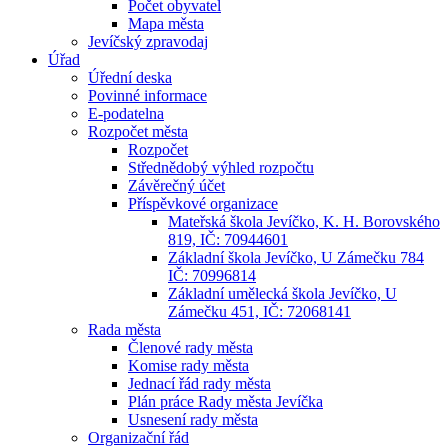
Počet obyvatel
Mapa města
Jevíčský zpravodaj
Úřad
Úřední deska
Povinné informace
E-podatelna
Rozpočet města
Rozpočet
Střednědobý výhled rozpočtu
Závěrečný účet
Příspěvkové organizace
Mateřská škola Jevíčko, K. H. Borovského
819, IČ: 70944601
Základní škola Jevíčko, U Zámečku 784
IČ: 70996814
Základní umělecká škola Jevíčko, U
Zámečku 451, IČ: 72068141
Rada města
Členové rady města
Komise rady města
Jednací řád rady města
Plán práce Rady města Jevíčka
Usnesení rady města
Organizační řád