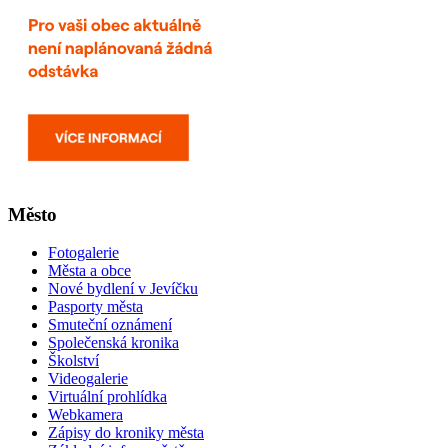
Město
Fotogalerie
Města a obce
Nové bydlení v Jevíčku
Pasporty města
Smuteční oznámení
Společenská kronika
Školství
Videogalerie
Virtuální prohlídka
Webkamera
Zápisy do kroniky města