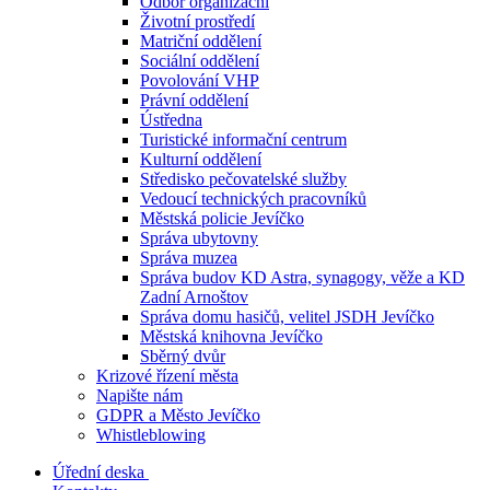
Odbor organizační
Životní prostředí
Matriční oddělení
Sociální oddělení
Povolování VHP
Právní oddělení
Ústředna
Turistické informační centrum
Kulturní oddělení
Středisko pečovatelské služby
Vedoucí technických pracovníků
Městská policie Jevíčko
Správa ubytovny
Správa muzea
Správa budov KD Astra, synagogy, věže a KD
Zadní Arnoštov
Správa domu hasičů, velitel JSDH Jevíčko
Městská knihovna Jevíčko
Sběrný dvůr
Krizové řízení města
Napište nám
GDPR a Město Jevíčko
Whistleblowing
Úřední deska