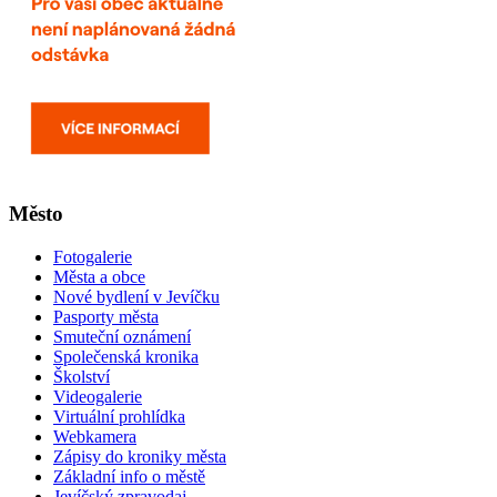
Město
Fotogalerie
Města a obce
Nové bydlení v Jevíčku
Pasporty města
Smuteční oznámení
Společenská kronika
Školství
Videogalerie
Virtuální prohlídka
Webkamera
Zápisy do kroniky města
Základní info o městě
Jevíčský zpravodaj