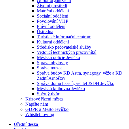
Odbor organizační
Životní prostředí
Matriční oddělení
Sociální oddělení
Povolování VHP
Právní oddělení
Ústředna
Turistické informační centrum
Kulturní oddělení
Středisko pečovatelské služby
Vedoucí technických pracovníků
Městská policie Jevíčko
Správa ubytovny
Správa muzea
Správa budov KD Astra, synagogy, věže a KD
Zadní Arnoštov
Správa domu hasičů, velitel JSDH Jevíčko
Městská knihovna Jevíčko
Sběrný dvůr
Krizové řízení města
Napište nám
GDPR a Město Jevíčko
Whistleblowing
Úřední deska