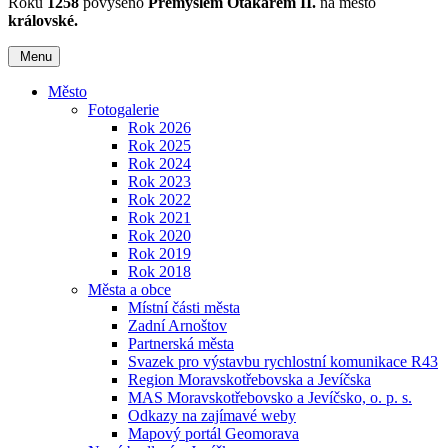
Roku
1258
povýšeno
Přemyslem Otakarem II.
na město
královské.
Menu
Město
Fotogalerie
Rok 2026
Rok 2025
Rok 2024
Rok 2023
Rok 2022
Rok 2021
Rok 2020
Rok 2019
Rok 2018
Města a obce
Místní části města
Zadní Arnoštov
Partnerská města
Svazek pro výstavbu rychlostní komunikace R43
Region Moravskotřebovska a Jevíčska
MAS Moravskotřebovsko a Jevíčsko, o. p. s.
Odkazy na zajímavé weby
Mapový portál Geomorava