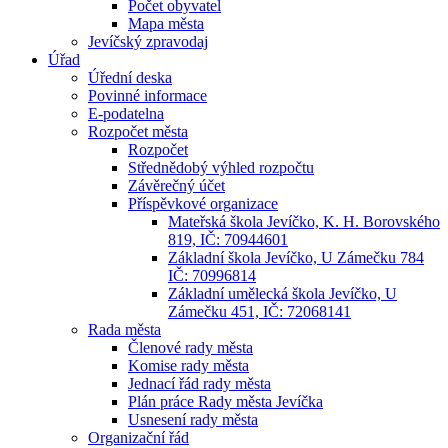
Počet obyvatel
Mapa města
Jevíčský zpravodaj
Úřad
Úřední deska
Povinné informace
E-podatelna
Rozpočet města
Rozpočet
Střednědobý výhled rozpočtu
Závěrečný účet
Příspěvkové organizace
Mateřská škola Jevíčko, K. H. Borovského
819, IČ: 70944601
Základní škola Jevíčko, U Zámečku 784
IČ: 70996814
Základní umělecká škola Jevíčko, U
Zámečku 451, IČ: 72068141
Rada města
Členové rady města
Komise rady města
Jednací řád rady města
Plán práce Rady města Jevíčka
Usnesení rady města
Organizační řád