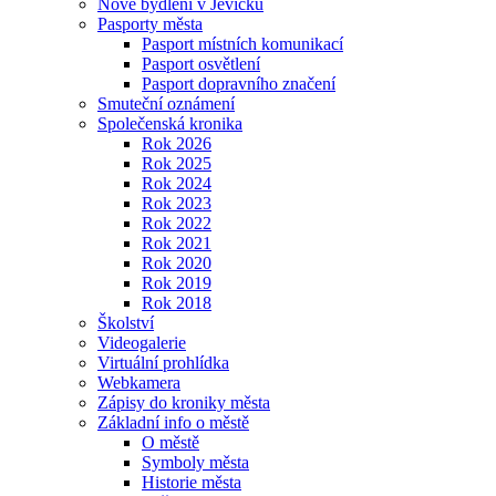
Nové bydlení v Jevíčku
Pasporty města
Pasport místních komunikací
Pasport osvětlení
Pasport dopravního značení
Smuteční oznámení
Společenská kronika
Rok 2026
Rok 2025
Rok 2024
Rok 2023
Rok 2022
Rok 2021
Rok 2020
Rok 2019
Rok 2018
Školství
Videogalerie
Virtuální prohlídka
Webkamera
Zápisy do kroniky města
Základní info o městě
O městě
Symboly města
Historie města