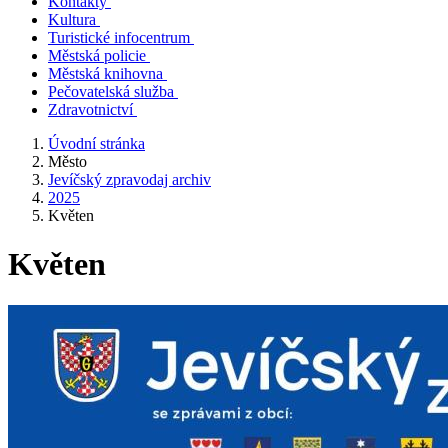
Kontakty
Kultura
Turistické infocentrum
Městská policie
Městská knihovna
Pečovatelská služba
Zdravotnictví
Úvodní stránka
Město
Jevíčský zpravodaj archiv
2025
Květen
Květen