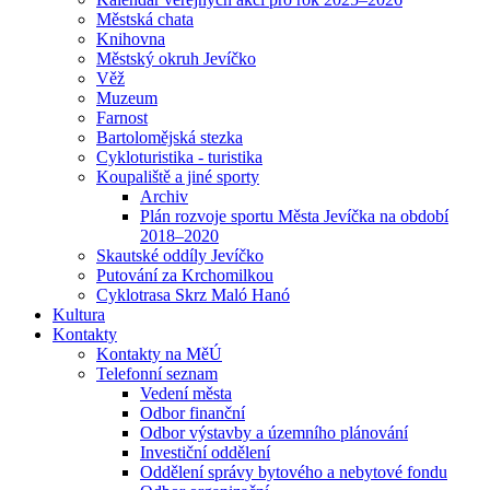
Městská chata
Knihovna
Městský okruh Jevíčko
Věž
Muzeum
Farnost
Bartolomějská stezka
Cykloturistika - turistika
Koupaliště a jiné sporty
Archiv
Plán rozvoje sportu Města Jevíčka na období
2018–2020
Skautské oddíly Jevíčko
Putování za Krchomilkou
Cyklotrasa Skrz Maló Hanó
Kultura
Kontakty
Kontakty na MěÚ
Telefonní seznam
Vedení města
Odbor finanční
Odbor výstavby a územního plánování
Investiční oddělení
Oddělení správy bytového a nebytové fondu