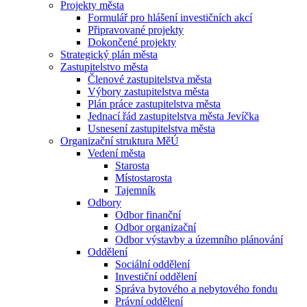
Projekty města
Formulář pro hlášení investičních akcí
Připravované projekty
Dokončené projekty
Strategický plán města
Zastupitelstvo města
Členové zastupitelstva města
Výbory zastupitelstva města
Plán práce zastupitelstva města
Jednací řád zastupitelstva města Jevíčka
Usnesení zastupitelstva města
Organizační struktura MěÚ
Vedení města
Starosta
Místostarosta
Tajemník
Odbory
Odbor finanční
Odbor organizační
Odbor výstavby a územního plánování
Oddělení
Sociální oddělení
Investiční oddělení
Správa bytového a nebytového fondu
Právní oddělení