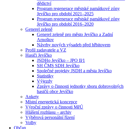
dědictví
Program regenerace městské památkové zóny
Jevíčko pro období 2021–2025
Program regenerace městské památkové zóny
Jevíčko pro období 2016–2020
Generel zeleně
Generel zeleně pro město Jevíčko a Zadní
Arnoštov
Návrhy nových výsadeb před hřbitovem
Profil zadavatele a VZ
Hasiči Jevíčko
JSDHo Jevíčko – JPO II⁄1
SH ČMS SDH Jevíčko
Společné projekty JSDH a města Jevíčko
Statistiky
Výjezdy
Zprávy o činnosti jednotky sboru dobrovolných
hasičů obce Jevíčko
Ankety
Místní energetická koncepce
Výroční zprávy o činnosti MěÚ
Hlášení rozhlasu – archiv
Výběrová personální řízení
Volby
Občan