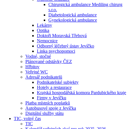
Chirurgická ambulance Mediling chirurg
s.r.o.
Diabetologická ambulance
Gynekologická ambulance
Lekárny
Optika
Doktoři Moravská Třebová
Nemocnice
Odborný léčebný ústav Jevíčko
Linka psychopomoci
Vodné, stočné
Plánované odstávky ČEZ
Hřbitov
Veřejné WC
Adresář podnikatelů
Podnikatelské subjekty
Hotely a restaurace
Krajská hospodářská komora Pardubického kraje
Firmy v Jevíčku
Platba místních poplatků
Autobusové spoje z Jevíčka
Digitální služby státu
TIC, volný čas
TIC
Kalendář veřejných akcí pro rok 2025–2026