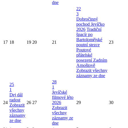
dne
22
3
Dobročinný
pochod Jevíčko
2026
Tradiční
špacír po
Bartolomějské
17
18
19
20
21
23
poutní stezce
Poutové
přátelské
posezení Zadním
Arnoštově
Zobrazit všechny
záznamy ze dne
28
25
1
1
Jevíčské
Dej dál
filmové léto
radost
24
26
27
2026
29
30
Zobrazit
Zobrazit
všechny
všechny
záznamy
záznamy ze
ze dne
dne