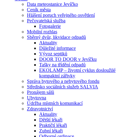
Data meteostanice Jevíčko
Ceník města
Hlášení poruch veřejného osvětlení
Pečovatelská služba
Fotogalerie
Mobilní rozhlas
Sběrný dvůr, likvidace odpadů
Aktuality
Důležité informace
Vývoz septiků
DOOR TO DOOR v Jevíčku
Tašky na třídění odpadů
EKOLAMP – životní cyklus dosloužilé
kompaktní zářivky
Správa bytového a nebytového fondu
Středisko sociálních služeb SALVIA
Pronájem sálů
Ubytovna
Údržba místních komunikací
Zdravotnictví
Aktuality
Dětští lékaři
Praktičtí lékaři
Zubní lékaři
Odborné ordinace