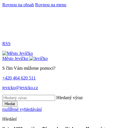
Rovnou na obsah
Rovnou na menu
RSS
Město
Jevíčko
S čím Vám můžeme pomoci?
+420 464 620 511
jevicko@jevicko.cz
Hledaný výraz
Hledat
rozšířené vyhledávání
Hledání