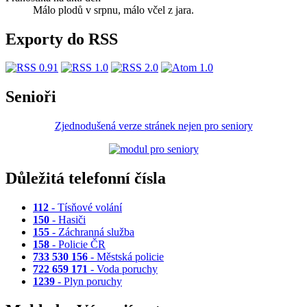
Málo plodů v srpnu, málo včel z jara.
Exporty do RSS
Senioři
Zjednodušená verze stránek nejen pro seniory
Důležitá telefonní čísla
112
- Tísňové volání
150
- Hasiči
155
- Záchranná služba
158
- Policie ČR
733 530 156
- Městská policie
722 659 171
- Voda poruchy
1239
- Plyn poruchy