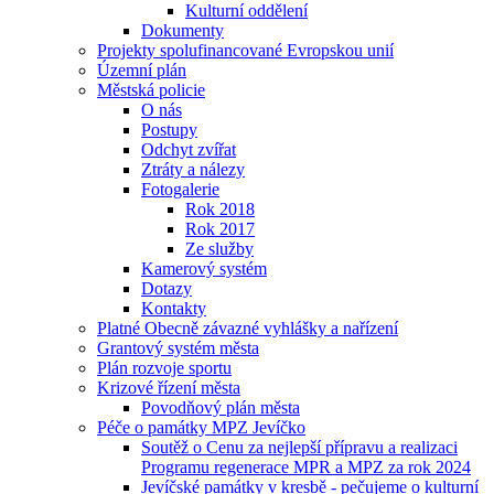
Kulturní oddělení
Dokumenty
Projekty spolufinancované Evropskou unií
Územní plán
Městská policie
O nás
Postupy
Odchyt zvířat
Ztráty a nálezy
Fotogalerie
Rok 2018
Rok 2017
Ze služby
Kamerový systém
Dotazy
Kontakty
Platné Obecně závazné vyhlášky a nařízení
Grantový systém města
Plán rozvoje sportu
Krizové řízení města
Povodňový plán města
Péče o památky MPZ Jevíčko
Soutěž o Cenu za nejlepší přípravu a realizaci
Programu regenerace MPR a MPZ za rok 2024
Jevíčské památky v kresbě - pečujeme o kulturní