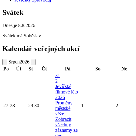
Svátek
Dnes je 8.8.2026
Svátek má
Soběslav
Kalendář veřejných akcí
Srpen
2026
Po
Út
St
Čt
Pá
So
Ne
31
2
Jevíčské
filmové léto
2026
Proměny
27
28
29
30
1
2
městské
věže
Zobrazit
všechny
záznamy ze
dne