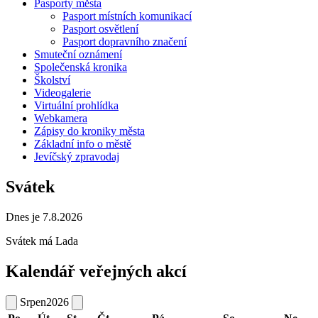
Pasporty města
Pasport místních komunikací
Pasport osvětlení
Pasport dopravního značení
Smuteční oznámení
Společenská kronika
Školství
Videogalerie
Virtuální prohlídka
Webkamera
Zápisy do kroniky města
Základní info o městě
Jevíčský zpravodaj
Svátek
Dnes je 7.8.2026
Svátek má
Lada
Kalendář veřejných akcí
Srpen
2026