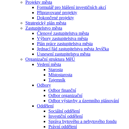
Projekty města
Formulář pro hlášení investičních akcí
Připravované projekty
Dokončené projekty
Strategický plán města
Zastupitelstvo města
Členové zastupitelstva města
Výbory zastupitelstva města
Plán práce zastupitelstva města
Jednací řád zastupitelstva města Jevíčka
Usnesení zastupitelstva města
Organizační struktura MěÚ
Vedení města
Starosta
Místostarosta
Tajemník
Odbory
Odbor finanční
Odbor organizační
Odbor výstavby a územního plánování
Oddělení
Sociální oddělení
Investiční oddělení
Správa bytového a nebytového fondu
Právní oddělení