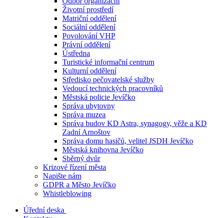
Odbor organizační
Životní prostředí
Matriční oddělení
Sociální oddělení
Povolování VHP
Právní oddělení
Ústředna
Turistické informační centrum
Kulturní oddělení
Středisko pečovatelské služby
Vedoucí technických pracovníků
Městská policie Jevíčko
Správa ubytovny
Správa muzea
Správa budov KD Astra, synagogy, věže a KD
Zadní Arnoštov
Správa domu hasičů, velitel JSDH Jevíčko
Městská knihovna Jevíčko
Sběrný dvůr
Krizové řízení města
Napište nám
GDPR a Město Jevíčko
Whistleblowing
Úřední deska