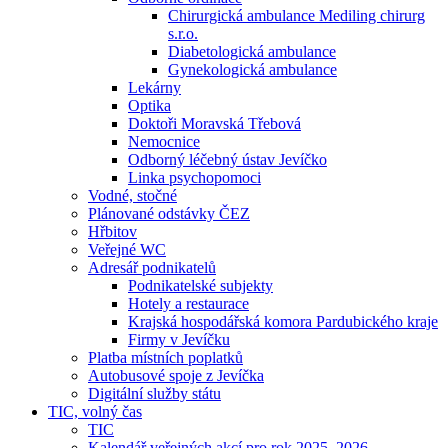
Chirurgická ambulance Mediling chirurg
s.r.o.
Diabetologická ambulance
Gynekologická ambulance
Lekárny
Optika
Doktoři Moravská Třebová
Nemocnice
Odborný léčebný ústav Jevíčko
Linka psychopomoci
Vodné, stočné
Plánované odstávky ČEZ
Hřbitov
Veřejné WC
Adresář podnikatelů
Podnikatelské subjekty
Hotely a restaurace
Krajská hospodářská komora Pardubického kraje
Firmy v Jevíčku
Platba místních poplatků
Autobusové spoje z Jevíčka
Digitální služby státu
TIC, volný čas
TIC
Kalendář veřejných akcí pro rok 2025–2026