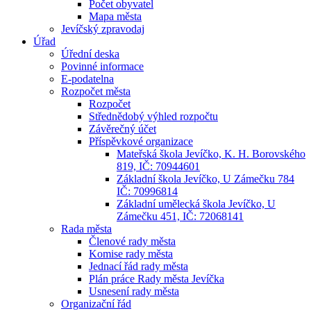
Počet obyvatel
Mapa města
Jevíčský zpravodaj
Úřad
Úřední deska
Povinné informace
E-podatelna
Rozpočet města
Rozpočet
Střednědobý výhled rozpočtu
Závěrečný účet
Příspěvkové organizace
Mateřská škola Jevíčko, K. H. Borovského
819, IČ: 70944601
Základní škola Jevíčko, U Zámečku 784
IČ: 70996814
Základní umělecká škola Jevíčko, U
Zámečku 451, IČ: 72068141
Rada města
Členové rady města
Komise rady města
Jednací řád rady města
Plán práce Rady města Jevíčka
Usnesení rady města
Organizační řád