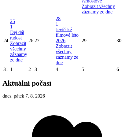
Arnoštově
Zobrazit všechny
záznamy ze dne
28
25
1
1
Jevíčské
Dej dál
filmové léto
radost
24
26
27
2026
29
30
Zobrazit
Zobrazit
všechny
všechny
záznamy
záznamy ze
ze dne
dne
31
1
2
3
4
5
6
Aktuální počasí
dnes, pátek 7. 8. 2026