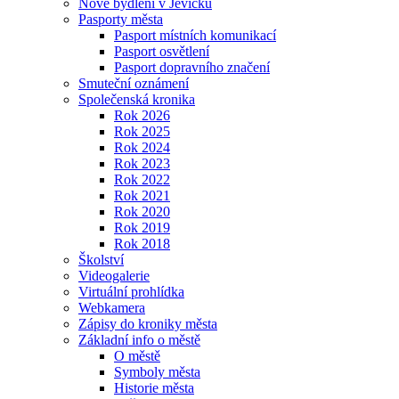
Nové bydlení v Jevíčku
Pasporty města
Pasport místních komunikací
Pasport osvětlení
Pasport dopravního značení
Smuteční oznámení
Společenská kronika
Rok 2026
Rok 2025
Rok 2024
Rok 2023
Rok 2022
Rok 2021
Rok 2020
Rok 2019
Rok 2018
Školství
Videogalerie
Virtuální prohlídka
Webkamera
Zápisy do kroniky města
Základní info o městě
O městě
Symboly města
Historie města