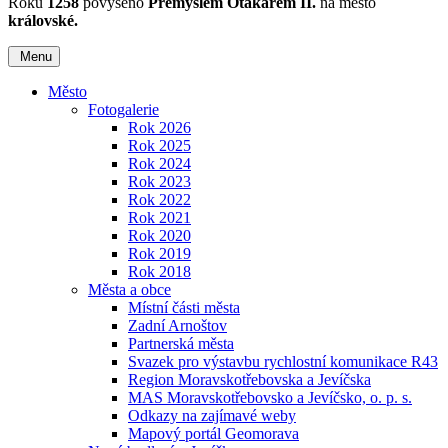
Roku
1258
povýšeno
Přemyslem Otakarem II.
na město
královské.
Menu
Město
Fotogalerie
Rok 2026
Rok 2025
Rok 2024
Rok 2023
Rok 2022
Rok 2021
Rok 2020
Rok 2019
Rok 2018
Města a obce
Místní části města
Zadní Arnoštov
Partnerská města
Svazek pro výstavbu rychlostní komunikace R43
Region Moravskotřebovska a Jevíčska
MAS Moravskotřebovsko a Jevíčsko, o. p. s.
Odkazy na zajímavé weby
Mapový portál Geomorava