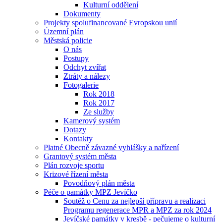
Kulturní oddělení
Dokumenty
Projekty spolufinancované Evropskou unií
Územní plán
Městská policie
O nás
Postupy
Odchyt zvířat
Ztráty a nálezy
Fotogalerie
Rok 2018
Rok 2017
Ze služby
Kamerový systém
Dotazy
Kontakty
Platné Obecně závazné vyhlášky a nařízení
Grantový systém města
Plán rozvoje sportu
Krizové řízení města
Povodňový plán města
Péče o památky MPZ Jevíčko
Soutěž o Cenu za nejlepší přípravu a realizaci
Programu regenerace MPR a MPZ za rok 2024
Jevíčské památky v kresbě - pečujeme o kulturní