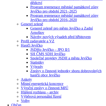
dědictví
Program regenerace městské památkové zóny
Jevíčko pro období 2021–2025
Program regenerace městské památkové zóny
Jevíčko pro období 2016–2020
Generel zeleně
Generel zeleně pro město Jevíčko a Zadní
Arnoštov
Návrhy nových výsadeb před hřbitovem
Profil zadavatele a VZ
Hasiči Jevíčko
JSDHo Jevíčko – JPO II⁄1
SH ČMS SDH Jevíčko
Společné projekty JSDH a města Jevíčko
Statistiky
Výjezdy
Zprávy o činnosti jednotky sboru dobrovolných
hasičů obce Jevíčko
Ankety
Místní energetická koncepce
Výroční zprávy o činnosti MěÚ
Hlášení rozhlasu – archiv
Výběrová personální řízení
Volby
Občan