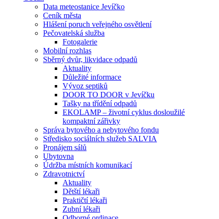
Data meteostanice Jevíčko
Ceník města
Hlášení poruch veřejného osvětlení
Pečovatelská služba
Fotogalerie
Mobilní rozhlas
Sběrný dvůr, likvidace odpadů
Aktuality
Důležité informace
Vývoz septiků
DOOR TO DOOR v Jevíčku
Tašky na třídění odpadů
EKOLAMP – životní cyklus dosloužilé
kompaktní zářivky
Správa bytového a nebytového fondu
Středisko sociálních služeb SALVIA
Pronájem sálů
Ubytovna
Údržba místních komunikací
Zdravotnictví
Aktuality
Dětští lékaři
Praktičtí lékaři
Zubní lékaři
Odborné ordinace