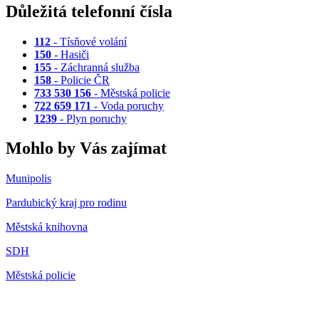
Důležitá telefonní čísla
112
- Tísňové volání
150
- Hasiči
155
- Záchranná služba
158
- Policie ČR
733 530 156
- Městská policie
722 659 171
- Voda poruchy
1239
- Plyn poruchy
Mohlo by Vás zajímat
Munipolis
Pardubický kraj pro rodinu
Městská knihovna
SDH
Městská policie