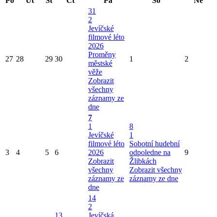
Po
Út
St
Čt
Pá
So
Ne
31
2
Jevíčské
filmové léto
2026
Proměny
27
28
29
30
1
2
městské
věže
Zobrazit
všechny
záznamy ze
dne
7
1
8
Jevíčské
1
filmové léto
Sobotní hudební
3
4
5
6
2026
odpoledne na
9
Zobrazit
Žlibkách
všechny
Zobrazit všechny
záznamy ze
záznamy ze dne
dne
14
2
13
Jevíčská