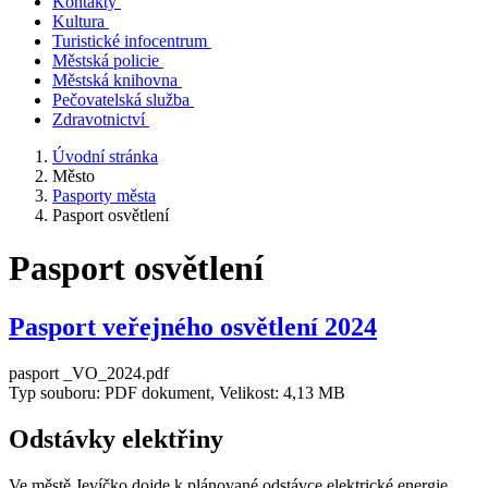
Kontakty
Kultura
Turistické infocentrum
Městská policie
Městská knihovna
Pečovatelská služba
Zdravotnictví
Úvodní stránka
Město
Pasporty města
Pasport osvětlení
Pasport osvětlení
Pasport veřejného osvětlení 2024
pasport _VO_2024.pdf
Typ souboru: PDF dokument, Velikost: 4,13 MB
Odstávky elektřiny
Ve městě Jevíčko dojde k plánované odstávce elektrické energie,