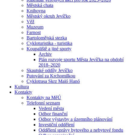
Městská chata
Knihovna
Městský okruh Jevíčko
Věž
Muzeum
Farnost
Bartolomějská stezka
Cykloturistika - turistika
Koupaliště a jiné sporty
Archiv
Plán rozvoje sportu Města Jevíčka na období
2018–2020
Skautské oddíly Jevíčko
Putování za Krchomilkou
Cyklotrasa Skrz Maló Hanó
Kultura
Kontakty
Kontakty na MěÚ
Telefonní seznam
Vedení města
Odbor finanční
Odbor výstavby a územního plánování
Investiční oddělení
Oddělení správy bytového a nebytové fondu