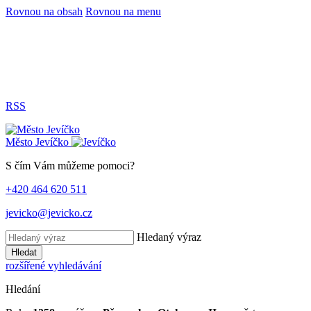
Rovnou na obsah
Rovnou na menu
RSS
Město
Jevíčko
S čím Vám můžeme pomoci?
+420 464 620 511
jevicko@jevicko.cz
Hledaný výraz
Hledat
rozšířené vyhledávání
Hledání