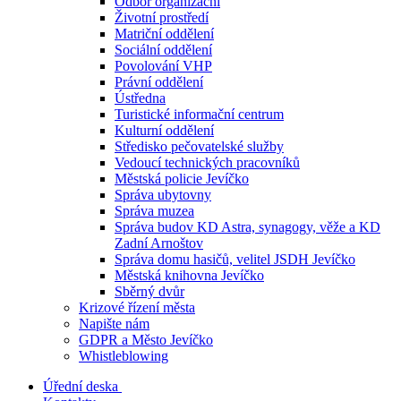
Odbor organizační
Životní prostředí
Matriční oddělení
Sociální oddělení
Povolování VHP
Právní oddělení
Ústředna
Turistické informační centrum
Kulturní oddělení
Středisko pečovatelské služby
Vedoucí technických pracovníků
Městská policie Jevíčko
Správa ubytovny
Správa muzea
Správa budov KD Astra, synagogy, věže a KD
Zadní Arnoštov
Správa domu hasičů, velitel JSDH Jevíčko
Městská knihovna Jevíčko
Sběrný dvůr
Krizové řízení města
Napište nám
GDPR a Město Jevíčko
Whistleblowing
Úřední deska