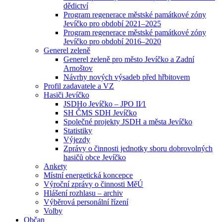
dědictví
Program regenerace městské památkové zóny
Jevíčko pro období 2021–2025
Program regenerace městské památkové zóny
Jevíčko pro období 2016–2020
Generel zeleně
Generel zeleně pro město Jevíčko a Zadní
Arnoštov
Návrhy nových výsadeb před hřbitovem
Profil zadavatele a VZ
Hasiči Jevíčko
JSDHo Jevíčko – JPO II⁄1
SH ČMS SDH Jevíčko
Společné projekty JSDH a města Jevíčko
Statistiky
Výjezdy
Zprávy o činnosti jednotky sboru dobrovolných
hasičů obce Jevíčko
Ankety
Místní energetická koncepce
Výroční zprávy o činnosti MěÚ
Hlášení rozhlasu – archiv
Výběrová personální řízení
Volby
Občan