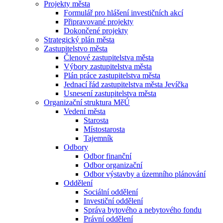
Projekty města
Formulář pro hlášení investičních akcí
Připravované projekty
Dokončené projekty
Strategický plán města
Zastupitelstvo města
Členové zastupitelstva města
Výbory zastupitelstva města
Plán práce zastupitelstva města
Jednací řád zastupitelstva města Jevíčka
Usnesení zastupitelstva města
Organizační struktura MěÚ
Vedení města
Starosta
Místostarosta
Tajemník
Odbory
Odbor finanční
Odbor organizační
Odbor výstavby a územního plánování
Oddělení
Sociální oddělení
Investiční oddělení
Správa bytového a nebytového fondu
Právní oddělení