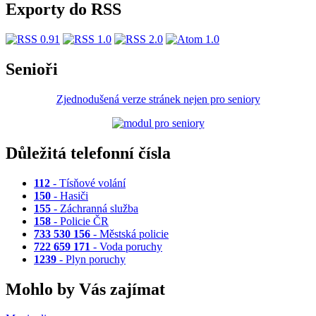
Exporty do RSS
Senioři
Zjednodušená verze stránek nejen pro seniory
Důležitá telefonní čísla
112
- Tísňové volání
150
- Hasiči
155
- Záchranná služba
158
- Policie ČR
733 530 156
- Městská policie
722 659 171
- Voda poruchy
1239
- Plyn poruchy
Mohlo by Vás zajímat