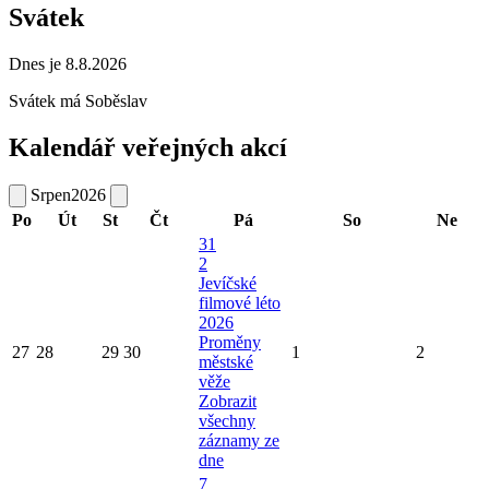
Svátek
Dnes je 8.8.2026
Svátek má
Soběslav
Kalendář veřejných akcí
Srpen
2026
Po
Út
St
Čt
Pá
So
Ne
31
2
Jevíčské
filmové léto
2026
Proměny
27
28
29
30
1
2
městské
věže
Zobrazit
všechny
záznamy ze
dne
7