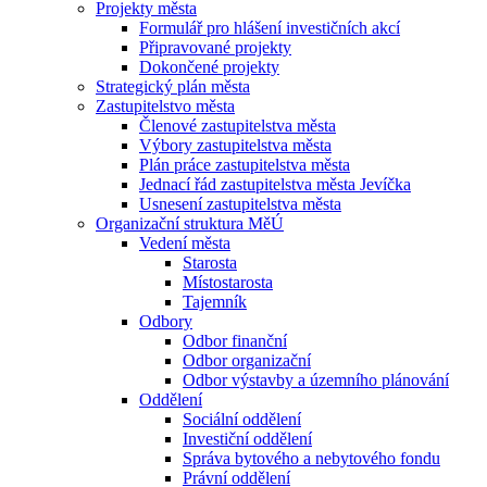
Projekty města
Formulář pro hlášení investičních akcí
Připravované projekty
Dokončené projekty
Strategický plán města
Zastupitelstvo města
Členové zastupitelstva města
Výbory zastupitelstva města
Plán práce zastupitelstva města
Jednací řád zastupitelstva města Jevíčka
Usnesení zastupitelstva města
Organizační struktura MěÚ
Vedení města
Starosta
Místostarosta
Tajemník
Odbory
Odbor finanční
Odbor organizační
Odbor výstavby a územního plánování
Oddělení
Sociální oddělení
Investiční oddělení
Správa bytového a nebytového fondu
Právní oddělení