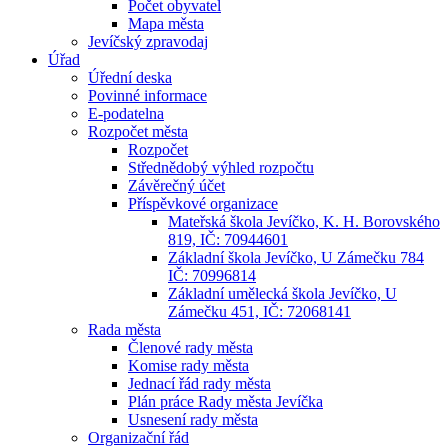
Počet obyvatel
Mapa města
Jevíčský zpravodaj
Úřad
Úřední deska
Povinné informace
E-podatelna
Rozpočet města
Rozpočet
Střednědobý výhled rozpočtu
Závěrečný účet
Příspěvkové organizace
Mateřská škola Jevíčko, K. H. Borovského
819, IČ: 70944601
Základní škola Jevíčko, U Zámečku 784
IČ: 70996814
Základní umělecká škola Jevíčko, U
Zámečku 451, IČ: 72068141
Rada města
Členové rady města
Komise rady města
Jednací řád rady města
Plán práce Rady města Jevíčka
Usnesení rady města
Organizační řád