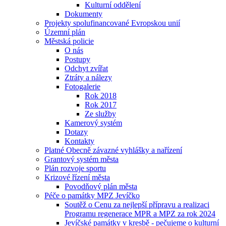
Kulturní oddělení
Dokumenty
Projekty spolufinancované Evropskou unií
Územní plán
Městská policie
O nás
Postupy
Odchyt zvířat
Ztráty a nálezy
Fotogalerie
Rok 2018
Rok 2017
Ze služby
Kamerový systém
Dotazy
Kontakty
Platné Obecně závazné vyhlášky a nařízení
Grantový systém města
Plán rozvoje sportu
Krizové řízení města
Povodňový plán města
Péče o památky MPZ Jevíčko
Soutěž o Cenu za nejlepší přípravu a realizaci
Programu regenerace MPR a MPZ za rok 2024
Jevíčské památky v kresbě - pečujeme o kulturní