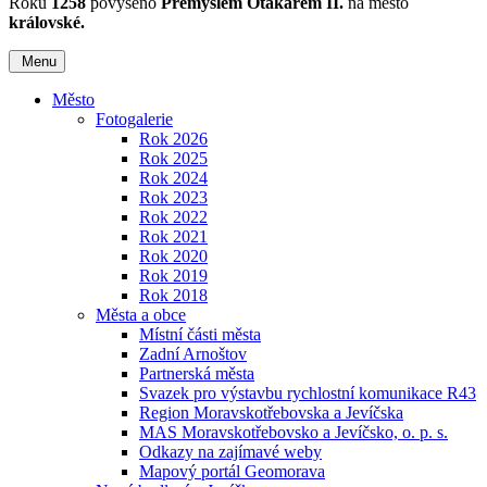
Roku
1258
povýšeno
Přemyslem Otakarem II.
na město
královské.
Menu
Město
Fotogalerie
Rok 2026
Rok 2025
Rok 2024
Rok 2023
Rok 2022
Rok 2021
Rok 2020
Rok 2019
Rok 2018
Města a obce
Místní části města
Zadní Arnoštov
Partnerská města
Svazek pro výstavbu rychlostní komunikace R43
Region Moravskotřebovska a Jevíčska
MAS Moravskotřebovsko a Jevíčsko, o. p. s.
Odkazy na zajímavé weby
Mapový portál Geomorava