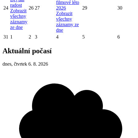
filmové léto
radost
24
26
27
2026
29
30
Zobrazit
Zobrazit
všechny
všechny
záznamy
záznamy ze
ze dne
dne
31
1
2
3
4
5
6
Aktuální počasí
dnes, čtvrtek 6. 8. 2026