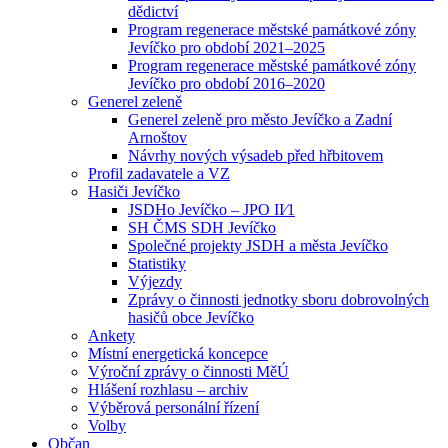
dědictví
Program regenerace městské památkové zóny
Jevíčko pro období 2021–2025
Program regenerace městské památkové zóny
Jevíčko pro období 2016–2020
Generel zeleně
Generel zeleně pro město Jevíčko a Zadní
Arnoštov
Návrhy nových výsadeb před hřbitovem
Profil zadavatele a VZ
Hasiči Jevíčko
JSDHo Jevíčko – JPO II⁄1
SH ČMS SDH Jevíčko
Společné projekty JSDH a města Jevíčko
Statistiky
Výjezdy
Zprávy o činnosti jednotky sboru dobrovolných
hasičů obce Jevíčko
Ankety
Místní energetická koncepce
Výroční zprávy o činnosti MěÚ
Hlášení rozhlasu – archiv
Výběrová personální řízení
Volby
Občan