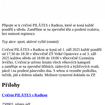
Připojte se k cvičení PILÁTES s Radkou, které se koná každé
pondělí a středu. Zaměříme se na zpevnění těla a posílení svalstva,
bez nutnosti registrace.
Typ akce: sport, aktivní vyžití (ostatní)
Cvičení PILÁTES s Radkou se koná od 1. září 2025 každé pondělí
od 17:30 do 18:30 v tělocvičně ZŠ Velké Opatovice a od 3. září
2025 každou středu od 18:00 do 19:00 v tělocvičně Gymnázia
Jevíčko. Cvičení je určeno ženám všech věkových kategorií
a zaměřuje se na zpevnění břišních, zádových a hýžďových svalů,
jakož i na posílení pánevního dna. S sebou si vezměte podložku,
ručník, pití a dobrou náladu. Možnost vystavení dokladu na ZP.
Přílohy
Cvičení PILÁTES s Radkou
250903_pilates.pdf