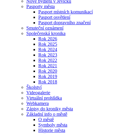
Nové bydlení v Jevíčku
Pasporty města
Pasport místních komunikací
Pasport osvětlení
Pasport dopravního značení
Smuteční oznámení
Společenská kronika
Rok 2026
Rok 2025
Rok 2024
Rok 2023
Rok 2022
Rok 2021
Rok 2020
Rok 2019
Rok 2018
Školství
Videogalerie
Virtuální prohlídka
Webkamera
Zápisy do kroniky města
Základní info o městě
O městě
Symboly města
Historie města