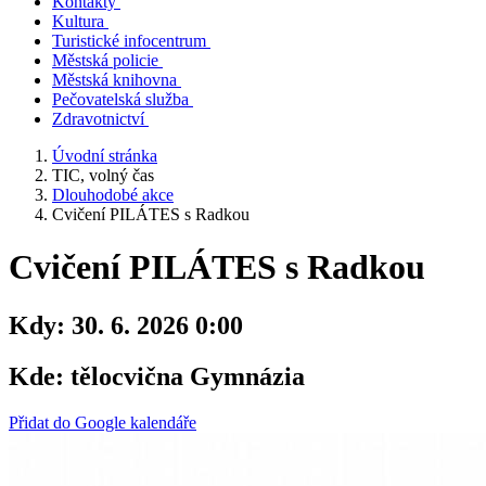
Kontakty
Kultura
Turistické infocentrum
Městská policie
Městská knihovna
Pečovatelská služba
Zdravotnictví
Úvodní stránka
TIC, volný čas
Dlouhodobé akce
Cvičení PILÁTES s Radkou
Cvičení PILÁTES s Radkou
Kdy:
30. 6. 2026 0:00
Kde:
tělocvična Gymnázia
Přidat do Google kalendáře