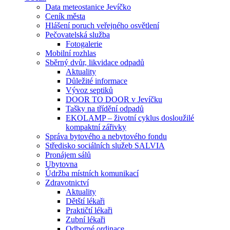
Data meteostanice Jevíčko
Ceník města
Hlášení poruch veřejného osvětlení
Pečovatelská služba
Fotogalerie
Mobilní rozhlas
Sběrný dvůr, likvidace odpadů
Aktuality
Důležité informace
Vývoz septiků
DOOR TO DOOR v Jevíčku
Tašky na třídění odpadů
EKOLAMP – životní cyklus dosloužilé
kompaktní zářivky
Správa bytového a nebytového fondu
Středisko sociálních služeb SALVIA
Pronájem sálů
Ubytovna
Údržba místních komunikací
Zdravotnictví
Aktuality
Dětští lékaři
Praktičtí lékaři
Zubní lékaři
Odborné ordinace