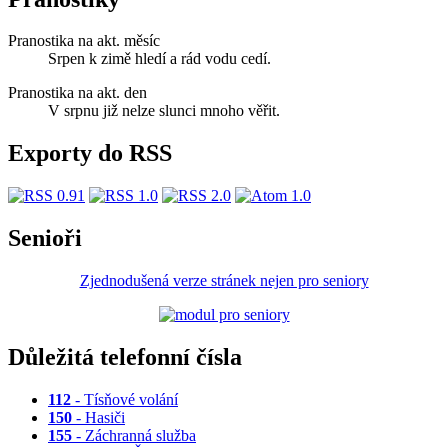
Pranostika na akt. měsíc
Srpen k zimě hledí a rád vodu cedí.
Pranostika na akt. den
V srpnu již nelze slunci mnoho věřit.
Exporty do RSS
Senioři
Zjednodušená verze stránek nejen pro seniory
Důležitá telefonní čísla
112
- Tísňové volání
150
- Hasiči
155
- Záchranná služba