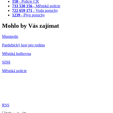
158
- Policie ČR
733 530 156
- Městská policie
722 659 171
- Voda poruchy
1239
- Plyn poruchy
Mohlo by Vás zajímat
Munipolis
Pardubický kraj pro rodinu
Městská knihovna
SDH
Městská policie
RSS