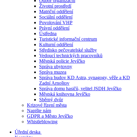
Odbor organizační
Životní prostředí
Matriční oddělení
Sociální oddělení
Povolování VHP
Právní oddělení
Ústředna
Turistické informační centrum
Kulturní oddělení
Středisko pečovatelské služby
Vedoucí technických pracovníků
Městská policie Jevíčko
Správa ubytovny
Správa muzea
Správa budov KD Astra, synagogy, věže a KD
Zadní Arnoštov
Správa domu hasičů, velitel JSDH Jevíčko
Městská knihovna Jevíčko
Sběrný dvůr
Krizové řízení města
Napište nám
GDPR a Město Jevíčko
Whistleblowing
Úřední deska