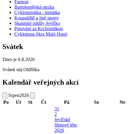
Farnost
Bartolomějská stezka
Cykloturistika - turistika
Koupaliště a jiné sporty
Skautské oddíly Jevíčko
Putování za Krchomilkou
Cyklotrasa Skrz Maló Hanó
Svátek
Dnes je 6.8.2026
Svátek má
Oldřiška
Kalendář veřejných akcí
Srpen
2026
Po
Út
St
Čt
Pá
So
Ne
31
2
Jevíčské
filmové léto
2026