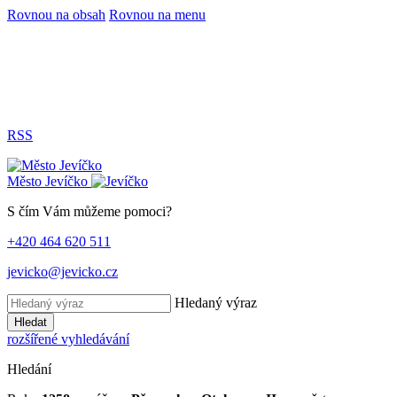
Rovnou na obsah
Rovnou na menu
RSS
Město
Jevíčko
S čím Vám můžeme pomoci?
+420 464 620 511
jevicko@jevicko.cz
Hledaný výraz
Hledat
rozšířené vyhledávání
Hledání