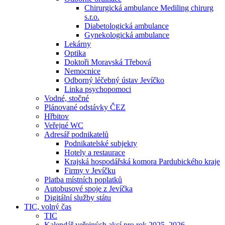
Chirurgická ambulance Mediling chirurg
s.r.o.
Diabetologická ambulance
Gynekologická ambulance
Lekárny
Optika
Doktoři Moravská Třebová
Nemocnice
Odborný léčebný ústav Jevíčko
Linka psychopomoci
Vodné, stočné
Plánované odstávky ČEZ
Hřbitov
Veřejné WC
Adresář podnikatelů
Podnikatelské subjekty
Hotely a restaurace
Krajská hospodářská komora Pardubického kraje
Firmy v Jevíčku
Platba místních poplatků
Autobusové spoje z Jevíčka
Digitální služby státu
TIC, volný čas
TIC
Kalendář veřejných akcí pro rok 2025–2026