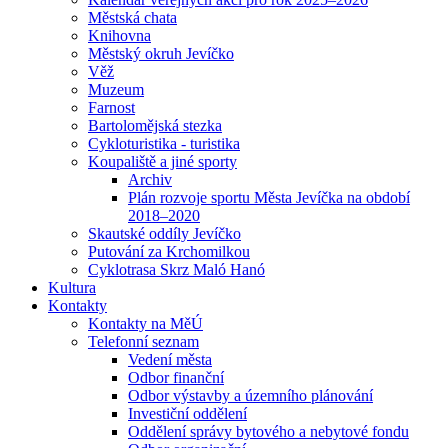
Městská chata
Knihovna
Městský okruh Jevíčko
Věž
Muzeum
Farnost
Bartolomějská stezka
Cykloturistika - turistika
Koupaliště a jiné sporty
Archiv
Plán rozvoje sportu Města Jevíčka na období
2018–2020
Skautské oddíly Jevíčko
Putování za Krchomilkou
Cyklotrasa Skrz Maló Hanó
Kultura
Kontakty
Kontakty na MěÚ
Telefonní seznam
Vedení města
Odbor finanční
Odbor výstavby a územního plánování
Investiční oddělení
Oddělení správy bytového a nebytové fondu