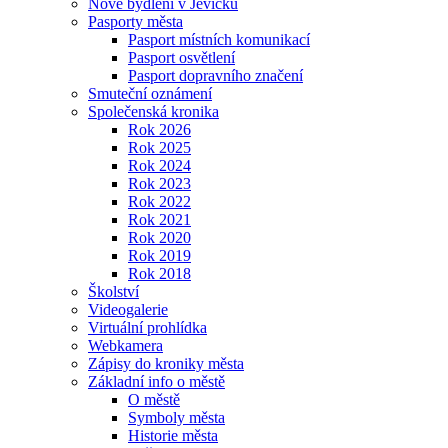
Nové bydlení v Jevíčku
Pasporty města
Pasport místních komunikací
Pasport osvětlení
Pasport dopravního značení
Smuteční oznámení
Společenská kronika
Rok 2026
Rok 2025
Rok 2024
Rok 2023
Rok 2022
Rok 2021
Rok 2020
Rok 2019
Rok 2018
Školství
Videogalerie
Virtuální prohlídka
Webkamera
Zápisy do kroniky města
Základní info o městě
O městě
Symboly města
Historie města