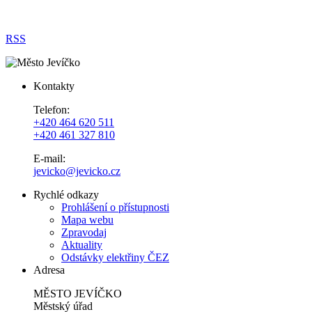
RSS
Kontakty
Telefon:
+420 464 620 511
+420 461 327 810
E-mail:
jevicko@jevicko.cz
Rychlé odkazy
Prohlášení o přístupnosti
Mapa webu
Zpravodaj
Aktuality
Odstávky elektřiny ČEZ
Adresa
MĚSTO JEVÍČKO
Městský úřad