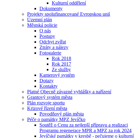
Kulturní oddělení
Dokumenty
Projekty spolufinancované Evropskou unií
Územní plán
Městská policie
O nás
Postupy
Odchyt zvířat
Ztráty a nálezy
Fotogalerie
Rok 2018
Rok 2017
Ze služby
Kamerový systém
Dotazy
Kontakty
Platné Obecně závazné vyhlášky a nařízení
Grantový systém města
Plán rozvoje sportu
Krizové řízení města
Povodňový plán města
Péče o památky MPZ Jevíčko
Soutěž o Cenu za nejlepší přípravu a realizaci
Programu regenerace MPR a MPZ za rok 2024
Jevíčské památky v kresbě - pečujeme o kulturní