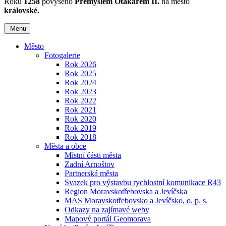
Roku
1258
povýšeno
Přemyslem Otakarem II.
na město
královské.
Menu
Město
Fotogalerie
Rok 2026
Rok 2025
Rok 2024
Rok 2023
Rok 2022
Rok 2021
Rok 2020
Rok 2019
Rok 2018
Města a obce
Místní části města
Zadní Arnoštov
Partnerská města
Svazek pro výstavbu rychlostní komunikace R43
Region Moravskotřebovska a Jevíčska
MAS Moravskotřebovsko a Jevíčsko, o. p. s.
Odkazy na zajímavé weby
Mapový portál Geomorava