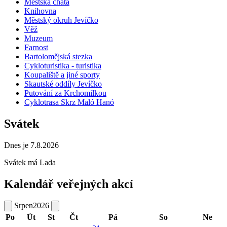
Městská chata
Knihovna
Městský okruh Jevíčko
Věž
Muzeum
Farnost
Bartolomějská stezka
Cykloturistika - turistika
Koupaliště a jiné sporty
Skautské oddíly Jevíčko
Putování za Krchomilkou
Cyklotrasa Skrz Maló Hanó
Svátek
Dnes je 7.8.2026
Svátek má
Lada
Kalendář veřejných akcí
Srpen
2026
Po
Út
St
Čt
Pá
So
Ne