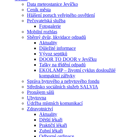
Data meteostanice Jevíčko
Ceník města
Hlášení poruch veřejného osvětlení
Pečovatelská služba
Fotogalerie
Mobilní rozhlas
Sběrný dvůr, likvidace odpadů
Aktuality
Důležité informace
Vývoz septiků
DOOR TO DOOR v Jevíčku
Tašky na třídění odpadů
EKOLAMP – životní cyklus dosloužilé
kompaktní zářivky
Správa bytového a nebytového fondu
Středisko sociálních služeb SALVIA
Pronájem sálů
Ubytovna
Údržba místních komunikací
Zdravotnictví
Aktuality
Dětští lékaři
Praktičtí lékaři
Zubní lékaři
Odborné ordinace