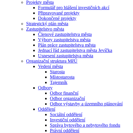
Projekty města
Formulář pro hlášení investičních akcí
Připravované projekty
Dokončené projekty
Strategický plán města
Zastupitelstvo města
Členové zastupitelstva města
Výbory zastupitelstva města
Plán práce zastupitelstva města
Jednací řád zastupitelstva města Jevíčka
Usnesení zastupitelstva města
Organizační struktura MěÚ
Vedení města
Starosta
Místostarosta
Tajemník
Odbory
Odbor finanční
Odbor organizační
Odbor výstavby a územního plánování
Oddělení
Sociální oddělení
Investiční oddělení
Správa bytového a nebytového fondu
Právní oddělení