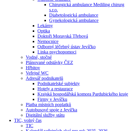
Chirurgická ambulance Mediling chirurg
s.r.o.
Diabetologická ambulance
Gynekologická ambulance
Lekárny
Optika
Doktoři Moravská Třebová
Nemocnice
Odborný léčebný ústav Jevíčko
Linka psychopomoci
Vodné, stočné
Plánované odstávky ČEZ
Hřbitov
Veřejné WC
Adresář podnikatelů
Podnikatelské subjekty
Hotely a restaurace
Krajská hospodářská komora Pardubického kraje
Firmy v Jevíčku
Platba místních poplatků
Autobusové spoje z Jevíčka
Digitální služby státu
TIC, volný čas
TIC
Kalendář veřejných akcí pro rok 2025–2026