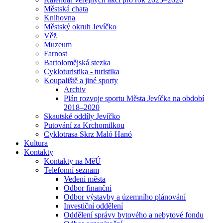
Městská chata
Knihovna
Městský okruh Jevíčko
Věž
Muzeum
Farnost
Bartolomějská stezka
Cykloturistika - turistika
Koupaliště a jiné sporty
Archiv
Plán rozvoje sportu Města Jevíčka na období
2018–2020
Skautské oddíly Jevíčko
Putování za Krchomilkou
Cyklotrasa Skrz Maló Hanó
Kultura
Kontakty
Kontakty na MěÚ
Telefonní seznam
Vedení města
Odbor finanční
Odbor výstavby a územního plánování
Investiční oddělení
Oddělení správy bytového a nebytové fondu