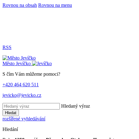
Rovnou na obsah
Rovnou na menu
RSS
Město
Jevíčko
S čím Vám můžeme pomoci?
+420 464 620 511
jevicko@jevicko.cz
Hledaný výraz
Hledat
rozšířené vyhledávání
Hledání