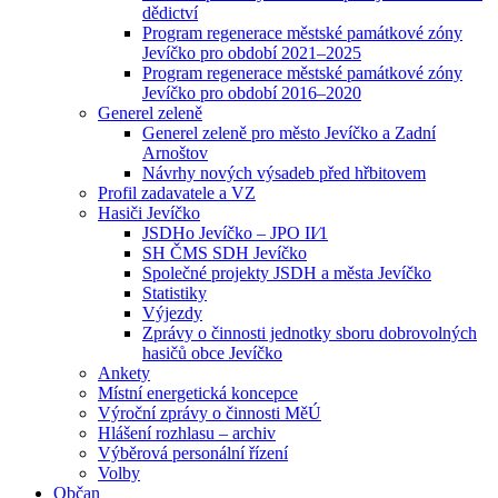
dědictví
Program regenerace městské památkové zóny
Jevíčko pro období 2021–2025
Program regenerace městské památkové zóny
Jevíčko pro období 2016–2020
Generel zeleně
Generel zeleně pro město Jevíčko a Zadní
Arnoštov
Návrhy nových výsadeb před hřbitovem
Profil zadavatele a VZ
Hasiči Jevíčko
JSDHo Jevíčko – JPO II⁄1
SH ČMS SDH Jevíčko
Společné projekty JSDH a města Jevíčko
Statistiky
Výjezdy
Zprávy o činnosti jednotky sboru dobrovolných
hasičů obce Jevíčko
Ankety
Místní energetická koncepce
Výroční zprávy o činnosti MěÚ
Hlášení rozhlasu – archiv
Výběrová personální řízení
Volby
Občan