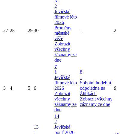
31
2
Jevíčské
filmové léto
2026
Proměny
27
28
29
30
1
2
městské
věže
Zobrazit
všechny
záznamy ze
dne
7
1
8
Jevíčské
1
filmové léto
Sobotní hudební
3
4
5
6
2026
odpoledne na
9
Zobrazit
Žlibkách
všechny
Zobrazit všechny
záznamy ze
záznamy ze dne
dne
14
2
13
Jevíčská
1
pouť 2026