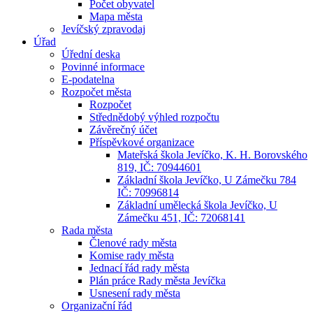
Počet obyvatel
Mapa města
Jevíčský zpravodaj
Úřad
Úřední deska
Povinné informace
E-podatelna
Rozpočet města
Rozpočet
Střednědobý výhled rozpočtu
Závěrečný účet
Příspěvkové organizace
Mateřská škola Jevíčko, K. H. Borovského
819, IČ: 70944601
Základní škola Jevíčko, U Zámečku 784
IČ: 70996814
Základní umělecká škola Jevíčko, U
Zámečku 451, IČ: 72068141
Rada města
Členové rady města
Komise rady města
Jednací řád rady města
Plán práce Rady města Jevíčka
Usnesení rady města
Organizační řád