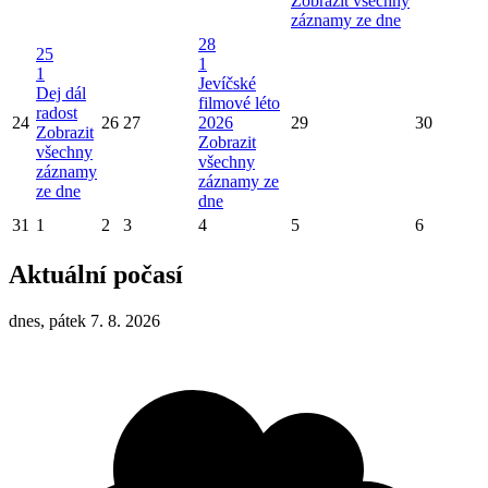
Zobrazit všechny
záznamy ze dne
28
25
1
1
Jevíčské
Dej dál
filmové léto
radost
24
26
27
2026
29
30
Zobrazit
Zobrazit
všechny
všechny
záznamy
záznamy ze
ze dne
dne
31
1
2
3
4
5
6
Aktuální počasí
dnes, pátek 7. 8. 2026