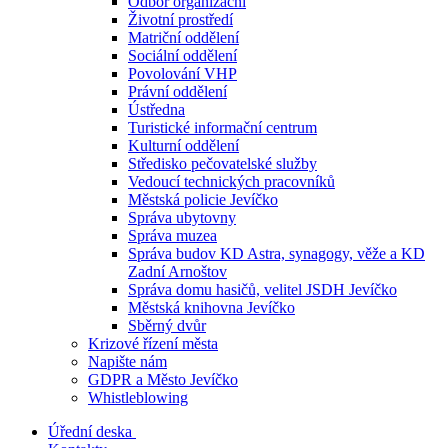
Odbor organizační
Životní prostředí
Matriční oddělení
Sociální oddělení
Povolování VHP
Právní oddělení
Ústředna
Turistické informační centrum
Kulturní oddělení
Středisko pečovatelské služby
Vedoucí technických pracovníků
Městská policie Jevíčko
Správa ubytovny
Správa muzea
Správa budov KD Astra, synagogy, věže a KD
Zadní Arnoštov
Správa domu hasičů, velitel JSDH Jevíčko
Městská knihovna Jevíčko
Sběrný dvůr
Krizové řízení města
Napište nám
GDPR a Město Jevíčko
Whistleblowing
Úřední deska