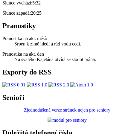
Slunce vychází:
5:32
Slunce zapadá:
20:25
Pranostiky
Pranostika na akt. měsíc
Srpen k zimě hledí a rád vodu cedí.
Pranostika na akt. den
Na svatého Kajetána otvírá se stodol brána.
Exporty do RSS
Senioři
Zjednodušená verze stránek nejen pro seniory
Důležitá telefonní čísla