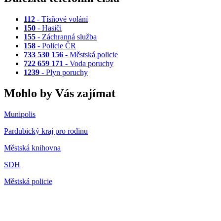
112
- Tísňové volání
150
- Hasiči
155
- Záchranná služba
158
- Policie ČR
733 530 156
- Městská policie
722 659 171
- Voda poruchy
1239
- Plyn poruchy
Mohlo by Vás zajímat
Munipolis
Pardubický kraj pro rodinu
Městská knihovna
SDH
Městská policie