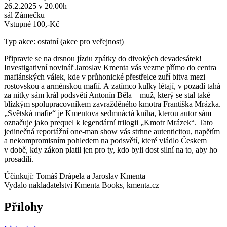
26.2.2025 v 20.00h
sál Zámečku
Vstupné 100,-Kč
Typ akce: ostatní (akce pro veřejnost)
Připravte se na drsnou jízdu zpátky do divokých devadesátek!
Investigativní novinář Jaroslav Kmenta vás vezme přímo do centra
mafiánských válek, kde v průhonické přestřelce zuří bitva mezi
rostovskou a arménskou mafií. A zatímco kulky létají, v pozadí tahá
za nitky sám král podsvětí Antonín Běla – muž, který se stal také
blízkým spolupracovníkem zavražděného kmotra Františka Mrázka.
„Světská mafie“ je Kmentova sedmnáctá kniha, kterou autor sám
označuje jako prequel k legendární trilogii „Kmotr Mrázek“. Tato
jedinečná reportážní one-man show vás strhne autenticitou, napětím
a nekompromisním pohledem na podsvětí, které vládlo Českem
v době, kdy zákon platil jen pro ty, kdo byli dost silní na to, aby ho
prosadili.
Účinkují: Tomáš Drápela a Jaroslav Kmenta
Vydalo nakladatelství Kmenta Books, kmenta.cz
Přílohy