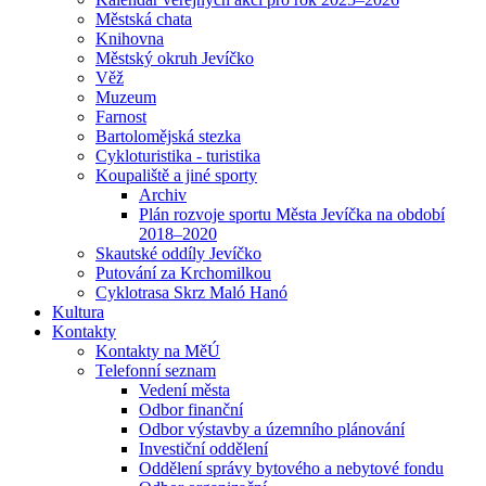
Městská chata
Knihovna
Městský okruh Jevíčko
Věž
Muzeum
Farnost
Bartolomějská stezka
Cykloturistika - turistika
Koupaliště a jiné sporty
Archiv
Plán rozvoje sportu Města Jevíčka na období
2018–2020
Skautské oddíly Jevíčko
Putování za Krchomilkou
Cyklotrasa Skrz Maló Hanó
Kultura
Kontakty
Kontakty na MěÚ
Telefonní seznam
Vedení města
Odbor finanční
Odbor výstavby a územního plánování
Investiční oddělení
Oddělení správy bytového a nebytové fondu