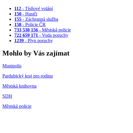
112
- Tísňové volání
150
- Hasiči
155
- Záchranná služba
158
- Policie ČR
733 530 156
- Městská policie
722 659 171
- Voda poruchy
1239
- Plyn poruchy
Mohlo by Vás zajímat
Munipolis
Pardubický kraj pro rodinu
Městská knihovna
SDH
Městská policie