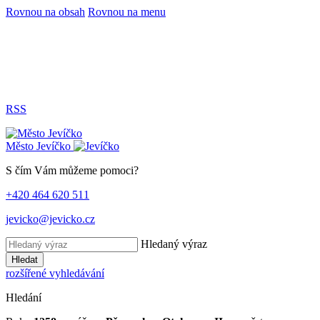
Rovnou na obsah
Rovnou na menu
RSS
Město
Jevíčko
S čím Vám můžeme pomoci?
+420 464 620 511
jevicko@jevicko.cz
Hledaný výraz
Hledat
rozšířené vyhledávání
Hledání