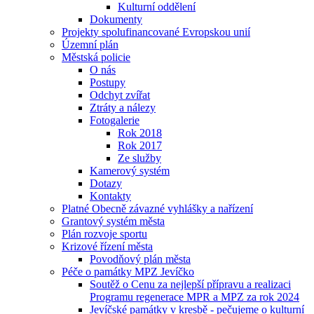
Kulturní oddělení
Dokumenty
Projekty spolufinancované Evropskou unií
Územní plán
Městská policie
O nás
Postupy
Odchyt zvířat
Ztráty a nálezy
Fotogalerie
Rok 2018
Rok 2017
Ze služby
Kamerový systém
Dotazy
Kontakty
Platné Obecně závazné vyhlášky a nařízení
Grantový systém města
Plán rozvoje sportu
Krizové řízení města
Povodňový plán města
Péče o památky MPZ Jevíčko
Soutěž o Cenu za nejlepší přípravu a realizaci
Programu regenerace MPR a MPZ za rok 2024
Jevíčské památky v kresbě - pečujeme o kulturní