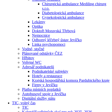
Chirurgická ambulance Mediling chirurg
s.r.o.
Diabetologická ambulance
Gynekologická ambulance
Lekárny
Optika
Doktoři Moravská Třebová
Nemocnice
Odborný léčebný ústav Jevíčko
Linka psychopomoci
Vodné, stočné
Plánované odstávky ČEZ
Hřbitov
Veřejné WC
Adresář podnikatelů
Podnikatelské subjekty
Hotely a restaurace
Krajská hospodářská komora Pardubického kraje
Firmy v Jevíčku
Platba místních poplatků
Autobusové spoje z Jevíčka
Digitální služby státu
TIC, volný čas
TIC
Kalendář veřejných akcí pro rok 2025–2026