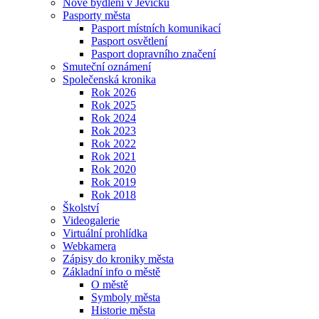
Nové bydlení v Jevíčku
Pasporty města
Pasport místních komunikací
Pasport osvětlení
Pasport dopravního značení
Smuteční oznámení
Společenská kronika
Rok 2026
Rok 2025
Rok 2024
Rok 2023
Rok 2022
Rok 2021
Rok 2020
Rok 2019
Rok 2018
Školství
Videogalerie
Virtuální prohlídka
Webkamera
Zápisy do kroniky města
Základní info o městě
O městě
Symboly města
Historie města