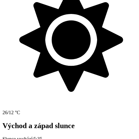
26/12 °C
Východ a západ slunce
Slunce vychází:
5:35