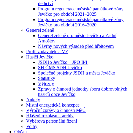
dědictví
Program regenerace městské památkové zóny
Jevíčko pro období 2021–2025
Program regenerace městské památkové zóny
Jevíčko pro období 2016–2020
Generel zeleně
Generel zeleně pro město Jevíčko a Zadní
Arnoštov
Návrhy nových výsadeb před hřbitovem
Profil zadavatele a VZ
Hasiči Jevíčko
JSDHo Jevíčko – JPO II⁄1
SH ČMS SDH Jevíčko
Společné projekty JSDH a města Jevíčko
Statistiky
Výjezdy
Zprávy o činnosti jednotky sboru dobrovolných
hasičů obce Jevíčko
Ankety
Místní energetická koncepce
Výroční zprávy o činnosti MěÚ
Hlášení rozhlasu – archiv
Výběrová personální řízení
Volby
Občan