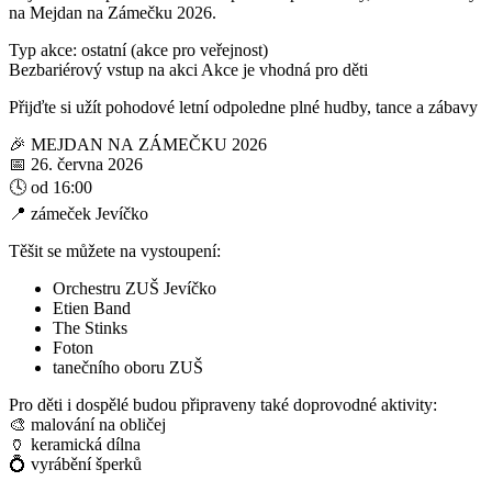
na Mejdan na Zámečku 2026.
Typ akce: ostatní (akce pro veřejnost)
Bezbariérový vstup na akci
Akce je vhodná pro děti
Přijďte si užít pohodové letní odpoledne plné hudby, tance a zábavy
🎉 MEJDAN NA ZÁMEČKU 2026
📅 26. června 2026
🕓 od 16:00
📍 zámeček Jevíčko
Těšit se můžete na vystoupení:
Orchestru ZUŠ Jevíčko
Etien Band
The Stinks
Foton
tanečního oboru ZUŠ
Pro děti i dospělé budou připraveny také doprovodné aktivity:
🎨 malování na obličej
🏺 keramická dílna
💍 vyrábění šperků