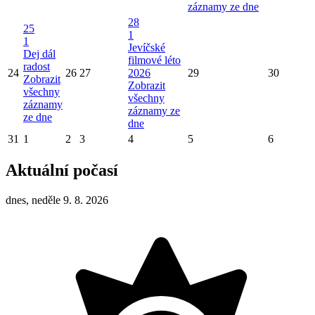
záznamy ze dne
28
25
1
1
Jevíčské
Dej dál
filmové léto
radost
24
26
27
2026
29
30
Zobrazit
Zobrazit
všechny
všechny
záznamy
záznamy ze
ze dne
dne
31
1
2
3
4
5
6
Aktuální počasí
dnes, neděle 9. 8. 2026