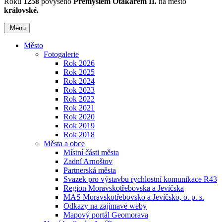
Roku
1258
povýšeno
Přemyslem Otakarem II.
na město
královské.
Menu
Město
Fotogalerie
Rok 2026
Rok 2025
Rok 2024
Rok 2023
Rok 2022
Rok 2021
Rok 2020
Rok 2019
Rok 2018
Města a obce
Místní části města
Zadní Arnoštov
Partnerská města
Svazek pro výstavbu rychlostní komunikace R43
Region Moravskotřebovska a Jevíčska
MAS Moravskotřebovsko a Jevíčsko, o. p. s.
Odkazy na zajímavé weby
Mapový portál Geomorava