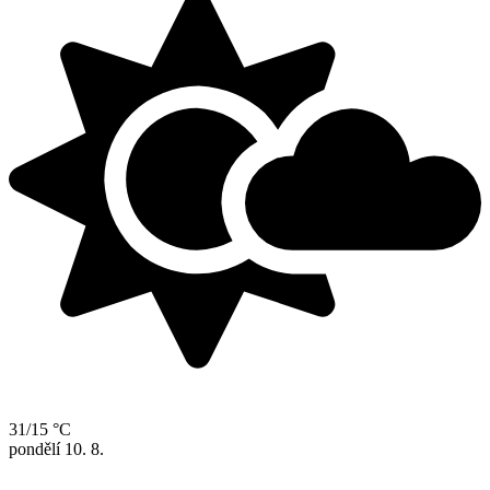
31/15 °C
pondělí
10. 8.