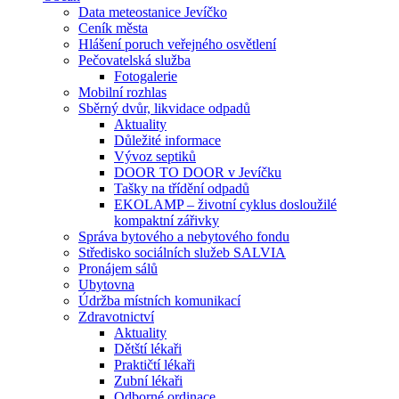
Data meteostanice Jevíčko
Ceník města
Hlášení poruch veřejného osvětlení
Pečovatelská služba
Fotogalerie
Mobilní rozhlas
Sběrný dvůr, likvidace odpadů
Aktuality
Důležité informace
Vývoz septiků
DOOR TO DOOR v Jevíčku
Tašky na třídění odpadů
EKOLAMP – životní cyklus dosloužilé
kompaktní zářivky
Správa bytového a nebytového fondu
Středisko sociálních služeb SALVIA
Pronájem sálů
Ubytovna
Údržba místních komunikací
Zdravotnictví
Aktuality
Dětští lékaři
Praktičtí lékaři
Zubní lékaři
Odborné ordinace