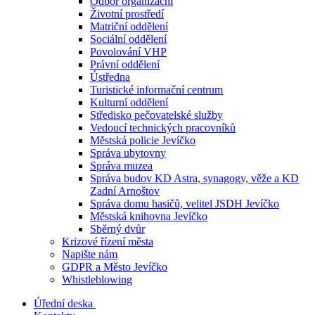
Odbor organizační
Životní prostředí
Matriční oddělení
Sociální oddělení
Povolování VHP
Právní oddělení
Ústředna
Turistické informační centrum
Kulturní oddělení
Středisko pečovatelské služby
Vedoucí technických pracovníků
Městská policie Jevíčko
Správa ubytovny
Správa muzea
Správa budov KD Astra, synagogy, věže a KD
Zadní Arnoštov
Správa domu hasičů, velitel JSDH Jevíčko
Městská knihovna Jevíčko
Sběrný dvůr
Krizové řízení města
Napište nám
GDPR a Město Jevíčko
Whistleblowing
Úřední deska