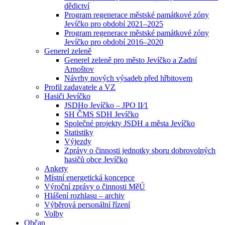
dědictví
Program regenerace městské památkové zóny
Jevíčko pro období 2021–2025
Program regenerace městské památkové zóny
Jevíčko pro období 2016–2020
Generel zeleně
Generel zeleně pro město Jevíčko a Zadní
Arnoštov
Návrhy nových výsadeb před hřbitovem
Profil zadavatele a VZ
Hasiči Jevíčko
JSDHo Jevíčko – JPO II⁄1
SH ČMS SDH Jevíčko
Společné projekty JSDH a města Jevíčko
Statistiky
Výjezdy
Zprávy o činnosti jednotky sboru dobrovolných
hasičů obce Jevíčko
Ankety
Místní energetická koncepce
Výroční zprávy o činnosti MěÚ
Hlášení rozhlasu – archiv
Výběrová personální řízení
Volby
Občan