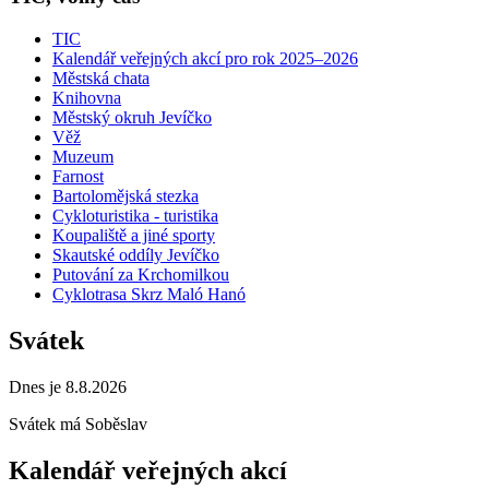
TIC
Kalendář veřejných akcí pro rok 2025–2026
Městská chata
Knihovna
Městský okruh Jevíčko
Věž
Muzeum
Farnost
Bartolomějská stezka
Cykloturistika - turistika
Koupaliště a jiné sporty
Skautské oddíly Jevíčko
Putování za Krchomilkou
Cyklotrasa Skrz Maló Hanó
Svátek
Dnes je 8.8.2026
Svátek má
Soběslav
Kalendář veřejných akcí