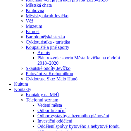
Městská chata
Knihovna
Městský okruh Jevíčko
Věž
Muzeum
Farnost
Bartolomějská stezka
Cykloturistika - turistika
Koupaliště a jiné sporty
Archiv
Plán rozvoje sportu Města Jevíčka na období
2018–2020
Skautské oddíly Jevíčko
Putování za Krchomilkou
Cyklotrasa Skrz Maló Hanó
Kultura
Kontakty
Kontakty na MěÚ
Telefonní seznam
Vedení města
Odbor finanční
Odbor výstavby a územního plánování
Investiční oddělení
Oddělení správy bytového a nebytové fondu