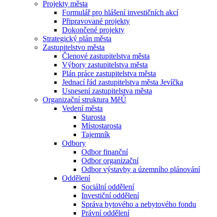
Projekty města
Formulář pro hlášení investičních akcí
Připravované projekty
Dokončené projekty
Strategický plán města
Zastupitelstvo města
Členové zastupitelstva města
Výbory zastupitelstva města
Plán práce zastupitelstva města
Jednací řád zastupitelstva města Jevíčka
Usnesení zastupitelstva města
Organizační struktura MěÚ
Vedení města
Starosta
Místostarosta
Tajemník
Odbory
Odbor finanční
Odbor organizační
Odbor výstavby a územního plánování
Oddělení
Sociální oddělení
Investiční oddělení
Správa bytového a nebytového fondu
Právní oddělení