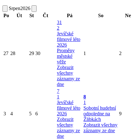
Srpen
2026
Po
Út
St
Čt
Pá
So
Ne
31
2
Jevíčské
filmové léto
2026
Proměny
27
28
29
30
1
2
městské
věže
Zobrazit
všechny
záznamy ze
dne
7
1
8
Jevíčské
1
filmové léto
Sobotní hudební
3
4
5
6
2026
odpoledne na
9
Zobrazit
Žlibkách
všechny
Zobrazit všechny
záznamy ze
záznamy ze dne
dne