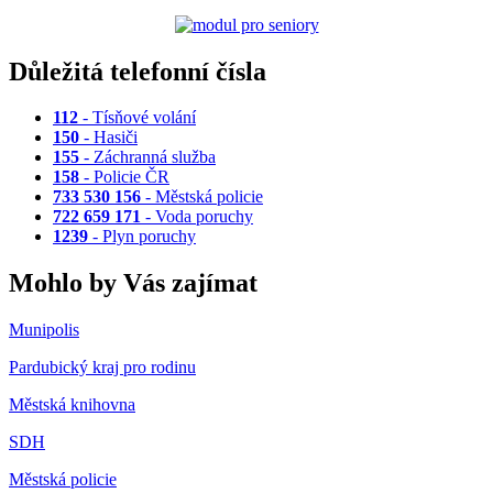
Důležitá telefonní čísla
112
- Tísňové volání
150
- Hasiči
155
- Záchranná služba
158
- Policie ČR
733 530 156
- Městská policie
722 659 171
- Voda poruchy
1239
- Plyn poruchy
Mohlo by Vás zajímat
Munipolis
Pardubický kraj pro rodinu
Městská knihovna
SDH
Městská policie