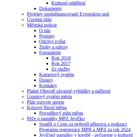
Kulturní oddělení
Dokumenty
Projekty spolufinancované Evropskou unií
Územní plán
Městská policie
O nás
Postupy
Odchyt zvířat
Ztráty a nálezy
Fotogalerie
Rok 2018
Rok 2017
Ze služby
Kamerový systém
Dotazy
Kontakty
Platné Obecně závazné vyhlášky a nařízení
Grantový systém města
Plán rozvoje sportu
Krizové řízení města
Povodňový plán města
Péče o památky MPZ Jevíčko
Soutěž o Cenu za nejlepší přípravu a realizaci
Programu regenerace MPR a MPZ za rok 2024
Jevíčské památky v kresbě - pečujeme o kulturní