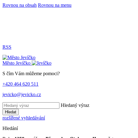
Rovnou na obsah
Rovnou na menu
RSS
Město
Jevíčko
S čím Vám můžeme pomoci?
+420 464 620 511
jevicko@jevicko.cz
Hledaný výraz
Hledat
rozšířené vyhledávání
Hledání