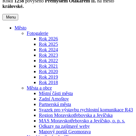
Roku
1258
povýšeno
Přemyslem Otakarem II.
na město
královské.
Menu
Město
Fotogalerie
Rok 2026
Rok 2025
Rok 2024
Rok 2023
Rok 2022
Rok 2021
Rok 2020
Rok 2019
Rok 2018
Města a obce
Místní části města
Zadní Arnoštov
Partnerská města
Svazek pro výstavbu rychlostní komunikace R43
Region Moravskotřebovska a Jevíčska
MAS Moravskotřebovsko a Jevíčsko, o. p. s.
Odkazy na zajímavé weby
Mapový portál Geomorava