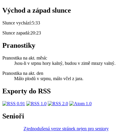
Východ a západ slunce
Slunce vychází:
5:33
Slunce zapadá:
20:23
Pranostiky
Pranostika na akt. měsíc
Jsou-li v srpnu hory kalný, budou v zimě mrazy valný.
Pranostika na akt. den
Málo plodů v srpnu, málo včel z jara.
Exporty do RSS
Senioři
Zjednodušená verze stránek nejen pro seniory