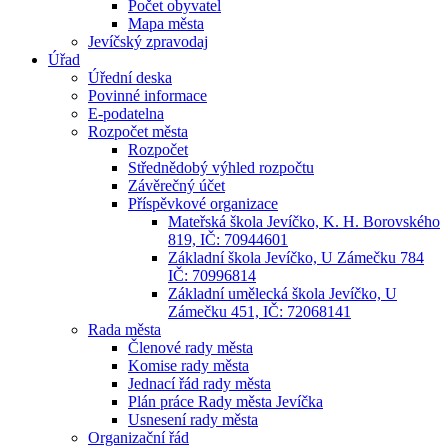
Počet obyvatel
Mapa města
Jevíčský zpravodaj
Úřad
Úřední deska
Povinné informace
E-podatelna
Rozpočet města
Rozpočet
Střednědobý výhled rozpočtu
Závěrečný účet
Příspěvkové organizace
Mateřská škola Jevíčko, K. H. Borovského
819, IČ: 70944601
Základní škola Jevíčko, U Zámečku 784
IČ: 70996814
Základní umělecká škola Jevíčko, U
Zámečku 451, IČ: 72068141
Rada města
Členové rady města
Komise rady města
Jednací řád rady města
Plán práce Rady města Jevíčka
Usnesení rady města
Organizační řád