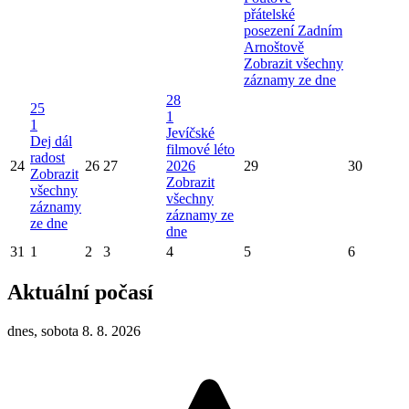
přátelské
posezení Zadním
Arnoštově
Zobrazit všechny
záznamy ze dne
28
25
1
1
Jevíčské
Dej dál
filmové léto
radost
24
26
27
2026
29
30
Zobrazit
Zobrazit
všechny
všechny
záznamy
záznamy ze
ze dne
dne
31
1
2
3
4
5
6
Aktuální počasí
dnes, sobota 8. 8. 2026