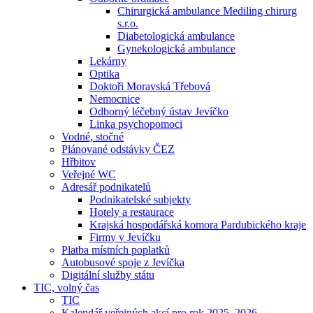
Chirurgická ambulance Mediling chirurg
s.r.o.
Diabetologická ambulance
Gynekologická ambulance
Lekárny
Optika
Doktoři Moravská Třebová
Nemocnice
Odborný léčebný ústav Jevíčko
Linka psychopomoci
Vodné, stočné
Plánované odstávky ČEZ
Hřbitov
Veřejné WC
Adresář podnikatelů
Podnikatelské subjekty
Hotely a restaurace
Krajská hospodářská komora Pardubického kraje
Firmy v Jevíčku
Platba místních poplatků
Autobusové spoje z Jevíčka
Digitální služby státu
TIC, volný čas
TIC
Kalendář veřejných akcí pro rok 2025–2026