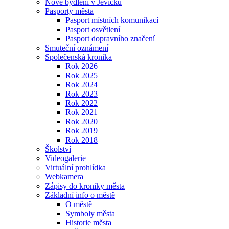
Nové bydlení v Jevíčku
Pasporty města
Pasport místních komunikací
Pasport osvětlení
Pasport dopravního značení
Smuteční oznámení
Společenská kronika
Rok 2026
Rok 2025
Rok 2024
Rok 2023
Rok 2022
Rok 2021
Rok 2020
Rok 2019
Rok 2018
Školství
Videogalerie
Virtuální prohlídka
Webkamera
Zápisy do kroniky města
Základní info o městě
O městě
Symboly města
Historie města