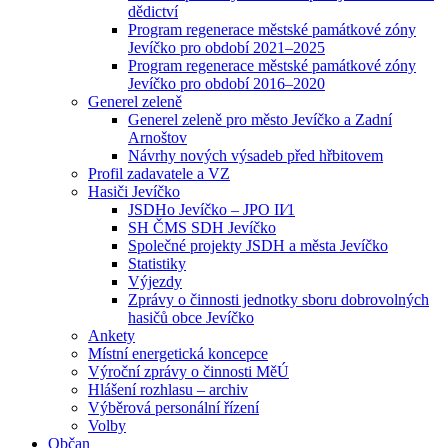
dědictví
Program regenerace městské památkové zóny
Jevíčko pro období 2021–2025
Program regenerace městské památkové zóny
Jevíčko pro období 2016–2020
Generel zeleně
Generel zeleně pro město Jevíčko a Zadní
Arnoštov
Návrhy nových výsadeb před hřbitovem
Profil zadavatele a VZ
Hasiči Jevíčko
JSDHo Jevíčko – JPO II⁄1
SH ČMS SDH Jevíčko
Společné projekty JSDH a města Jevíčko
Statistiky
Výjezdy
Zprávy o činnosti jednotky sboru dobrovolných
hasičů obce Jevíčko
Ankety
Místní energetická koncepce
Výroční zprávy o činnosti MěÚ
Hlášení rozhlasu – archiv
Výběrová personální řízení
Volby
Občan