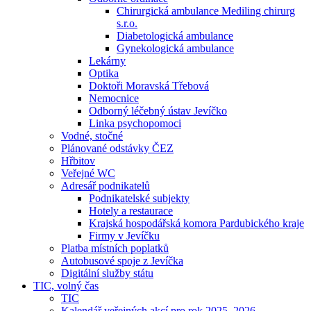
Chirurgická ambulance Mediling chirurg
s.r.o.
Diabetologická ambulance
Gynekologická ambulance
Lekárny
Optika
Doktoři Moravská Třebová
Nemocnice
Odborný léčebný ústav Jevíčko
Linka psychopomoci
Vodné, stočné
Plánované odstávky ČEZ
Hřbitov
Veřejné WC
Adresář podnikatelů
Podnikatelské subjekty
Hotely a restaurace
Krajská hospodářská komora Pardubického kraje
Firmy v Jevíčku
Platba místních poplatků
Autobusové spoje z Jevíčka
Digitální služby státu
TIC, volný čas
TIC
Kalendář veřejných akcí pro rok 2025–2026