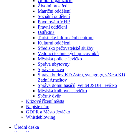
Odbor organizační
Životní prostředí
Matriční oddělení
Sociální oddělení
Povolování VHP
Právní oddělení
Ústředna
Turistické informační centrum
Kulturní oddělení
Středisko pečovatelské služby
Vedoucí technických pracovníků
Městská policie Jevíčko
Správa ubytovny
Správa muzea
Správa budov KD Astra, synagogy, věže a KD
Zadní Arnoštov
Správa domu hasičů, velitel JSDH Jevíčko
Městská knihovna Jevíčko
Sběrný dvůr
Krizové řízení města
Napište nám
GDPR a Město Jevíčko
Whistleblowing
Úřední deska