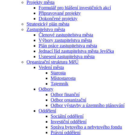
Projekty města
Formulář pro hlášení investičních akcí
Připravované projekty
Dokončené projekty
Strategický plán města
Zastupitelstvo města
Členové zastupitelstva města
Výbory zastupitelstva města
Plán práce zastupitelstva města
Jednací řád zastupitelstva města Jevíčka
Usnesení zastupitelstva města
Organizační struktura MěÚ
Vedení města
Starosta
Místostarosta
Tajemník
Odbory
Odbor finanční
Odbor organizační
Odbor výstavby a územního plánování
Oddělení
Sociální oddělení
Investiční oddělení
Správa bytového a nebytového fondu
Právní oddělení