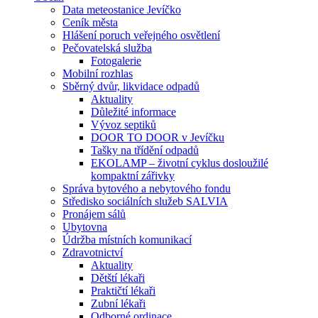
Data meteostanice Jevíčko
Ceník města
Hlášení poruch veřejného osvětlení
Pečovatelská služba
Fotogalerie
Mobilní rozhlas
Sběrný dvůr, likvidace odpadů
Aktuality
Důležité informace
Vývoz septiků
DOOR TO DOOR v Jevíčku
Tašky na třídění odpadů
EKOLAMP – životní cyklus dosloužilé
kompaktní zářivky
Správa bytového a nebytového fondu
Středisko sociálních služeb SALVIA
Pronájem sálů
Ubytovna
Údržba místních komunikací
Zdravotnictví
Aktuality
Dětští lékaři
Praktičtí lékaři
Zubní lékaři
Odborné ordinace