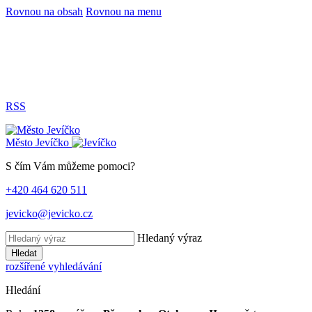
Rovnou na obsah
Rovnou na menu
RSS
Město
Jevíčko
S čím Vám můžeme pomoci?
+420 464 620 511
jevicko@jevicko.cz
Hledaný výraz
Hledat
rozšířené vyhledávání
Hledání