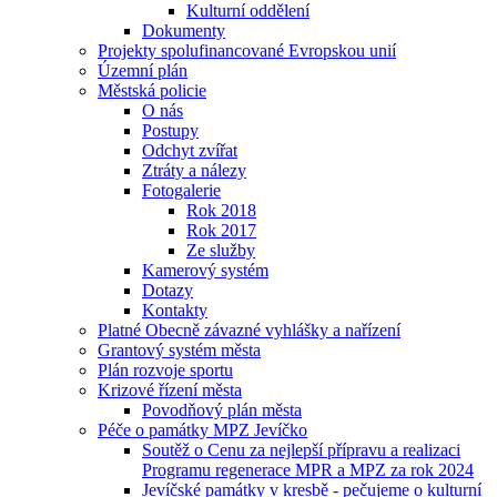
Kulturní oddělení
Dokumenty
Projekty spolufinancované Evropskou unií
Územní plán
Městská policie
O nás
Postupy
Odchyt zvířat
Ztráty a nálezy
Fotogalerie
Rok 2018
Rok 2017
Ze služby
Kamerový systém
Dotazy
Kontakty
Platné Obecně závazné vyhlášky a nařízení
Grantový systém města
Plán rozvoje sportu
Krizové řízení města
Povodňový plán města
Péče o památky MPZ Jevíčko
Soutěž o Cenu za nejlepší přípravu a realizaci
Programu regenerace MPR a MPZ za rok 2024
Jevíčské památky v kresbě - pečujeme o kulturní