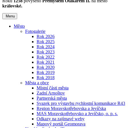
Roku
1258
povýšeno
Přemyslem Otakarem II.
na město
královské.
Menu
Město
Fotogalerie
Rok 2026
Rok 2025
Rok 2024
Rok 2023
Rok 2022
Rok 2021
Rok 2020
Rok 2019
Rok 2018
Města a obce
Místní části města
Zadní Arnoštov
Partnerská města
Svazek pro výstavbu rychlostní komunikace R43
Region Moravskotřebovska a Jevíčska
MAS Moravskotřebovsko a Jevíčsko, o. p. s.
Odkazy na zajímavé weby
Mapový portál Geomorava