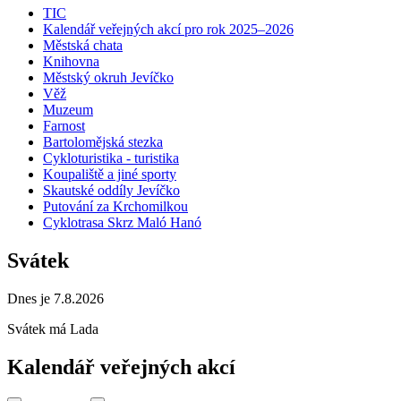
TIC
Kalendář veřejných akcí pro rok 2025–2026
Městská chata
Knihovna
Městský okruh Jevíčko
Věž
Muzeum
Farnost
Bartolomějská stezka
Cykloturistika - turistika
Koupaliště a jiné sporty
Skautské oddíly Jevíčko
Putování za Krchomilkou
Cyklotrasa Skrz Maló Hanó
Svátek
Dnes je 7.8.2026
Svátek má
Lada
Kalendář veřejných akcí