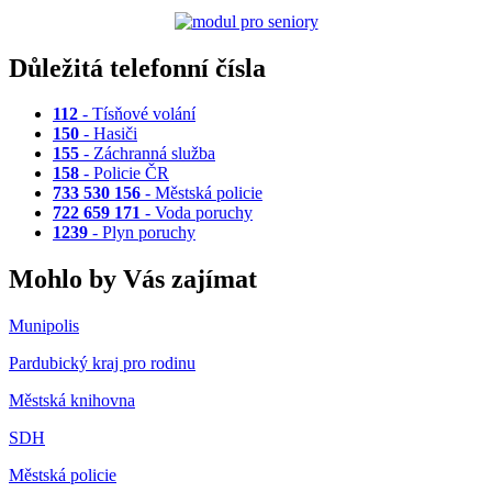
Důležitá telefonní čísla
112
- Tísňové volání
150
- Hasiči
155
- Záchranná služba
158
- Policie ČR
733 530 156
- Městská policie
722 659 171
- Voda poruchy
1239
- Plyn poruchy
Mohlo by Vás zajímat
Munipolis
Pardubický kraj pro rodinu
Městská knihovna
SDH
Městská policie