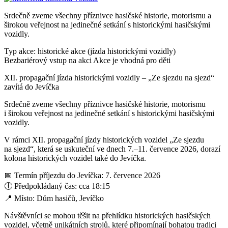
Srdečně zveme všechny příznivce hasičské historie, motorismu a
širokou veřejnost na jedinečné setkání s historickými hasičskými
vozidly.
Typ akce: historické akce (jízda historickými vozidly)
Bezbariérový vstup na akci
Akce je vhodná pro děti
XII. propagační jízda historickými vozidly – „Ze sjezdu na sjezd“
zavítá do Jevíčka
Srdečně zveme všechny příznivce hasičské historie, motorismu
i širokou veřejnost na jedinečné setkání s historickými hasičskými
vozidly.
V rámci XII. propagační jízdy historických vozidel „Ze sjezdu
na sjezd“, která se uskuteční ve dnech 7.–11. července 2026, dorazí
kolona historických vozidel také do Jevíčka.
📅 Termín příjezdu do Jevíčka: 7. července 2026
🕕 Předpokládaný čas: cca 18:15
📍 Místo: Dům hasičů, Jevíčko
Návštěvníci se mohou těšit na přehlídku historických hasičských
vozidel, včetně unikátních strojů, které připomínají bohatou tradici