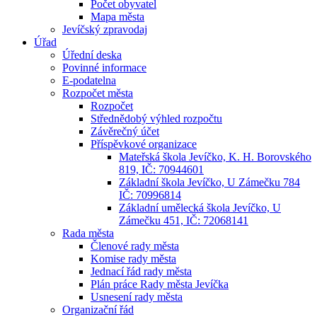
Počet obyvatel
Mapa města
Jevíčský zpravodaj
Úřad
Úřední deska
Povinné informace
E-podatelna
Rozpočet města
Rozpočet
Střednědobý výhled rozpočtu
Závěrečný účet
Příspěvkové organizace
Mateřská škola Jevíčko, K. H. Borovského
819, IČ: 70944601
Základní škola Jevíčko, U Zámečku 784
IČ: 70996814
Základní umělecká škola Jevíčko, U
Zámečku 451, IČ: 72068141
Rada města
Členové rady města
Komise rady města
Jednací řád rady města
Plán práce Rady města Jevíčka
Usnesení rady města
Organizační řád