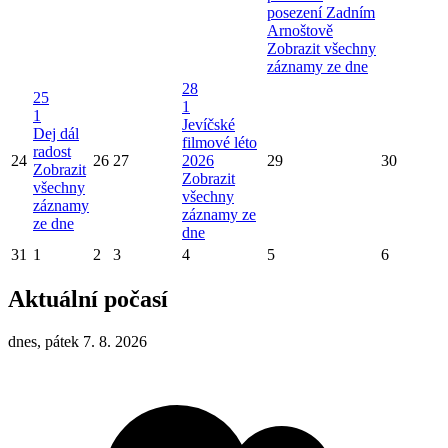
posezení Zadním
Arnoštově
Zobrazit všechny
záznamy ze dne
28
25
1
1
Jevíčské
Dej dál
filmové léto
radost
24
26
27
2026
29
30
Zobrazit
Zobrazit
všechny
všechny
záznamy
záznamy ze
ze dne
dne
31
1
2
3
4
5
6
Aktuální počasí
dnes, pátek 7. 8. 2026