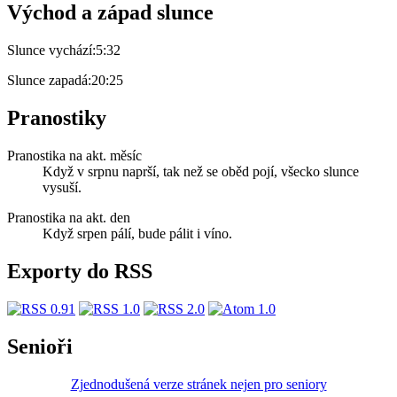
Východ a západ slunce
Slunce vychází:
5:32
Slunce zapadá:
20:25
Pranostiky
Pranostika na akt. měsíc
Když v srpnu naprší, tak než se oběd pojí, všecko slunce
vysuší.
Pranostika na akt. den
Když srpen pálí, bude pálit i víno.
Exporty do RSS
Senioři
Zjednodušená verze stránek nejen pro seniory