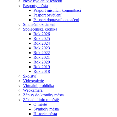
Nové bydlení v Jevíčku
Pasporty města
Pasport místních komunikací
Pasport osvětlení
Pasport dopravního značení
Smuteční oznámení
Společenská kronika
Rok 2026
Rok 2025
Rok 2024
Rok 2023
Rok 2022
Rok 2021
Rok 2020
Rok 2019
Rok 2018
Školství
Videogalerie
Virtuální prohlídka
Webkamera
Zápisy do kroniky města
Základní info o městě
O městě
Symboly města
Historie města