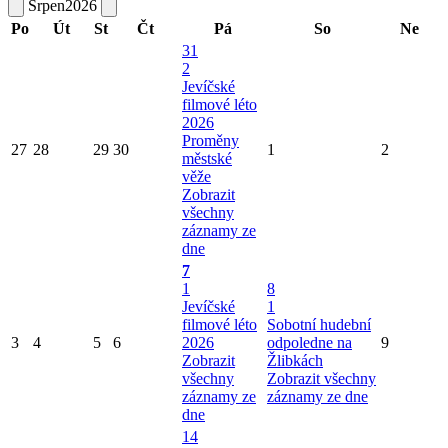
Srpen
2026
Po
Út
St
Čt
Pá
So
Ne
31
2
Jevíčské
filmové léto
2026
Proměny
27
28
29
30
1
2
městské
věže
Zobrazit
všechny
záznamy ze
dne
7
1
8
Jevíčské
1
filmové léto
Sobotní hudební
3
4
5
6
2026
odpoledne na
9
Zobrazit
Žlibkách
všechny
Zobrazit všechny
záznamy ze
záznamy ze dne
dne
14