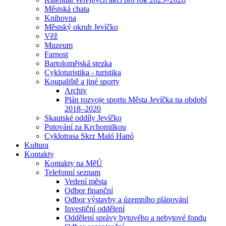
Městská chata
Knihovna
Městský okruh Jevíčko
Věž
Muzeum
Farnost
Bartolomějská stezka
Cykloturistika - turistika
Koupaliště a jiné sporty
Archiv
Plán rozvoje sportu Města Jevíčka na období
2018–2020
Skautské oddíly Jevíčko
Putování za Krchomilkou
Cyklotrasa Skrz Maló Hanó
Kultura
Kontakty
Kontakty na MěÚ
Telefonní seznam
Vedení města
Odbor finanční
Odbor výstavby a územního plánování
Investiční oddělení
Oddělení správy bytového a nebytové fondu