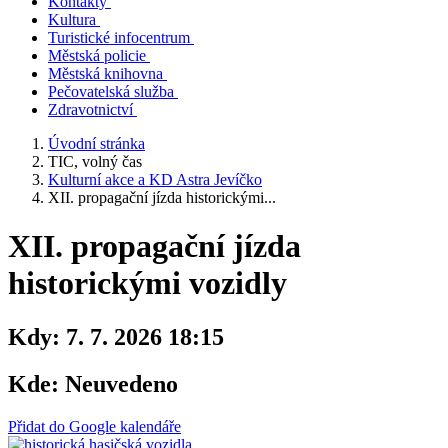
Kontakty
Kultura
Turistické infocentrum
Městská policie
Městská knihovna
Pečovatelská služba
Zdravotnictví
Úvodní stránka
TIC, volný čas
Kulturní akce a KD Astra Jevíčko
XII. propagační jízda historickými...
XII. propagační jízda
historickými vozidly
Kdy:
7. 7. 2026 18:15
Kde:
Neuvedeno
Přidat do Google kalendáře