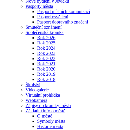
Nové bydlení v Jevíčku
Pasporty města
Pasport místních komunikací
Pasport osvětlení
Pasport dopravního značení
Smuteční oznámení
Společenská kronika
Rok 2026
Rok 2025
Rok 2024
Rok 2023
Rok 2022
Rok 2021
Rok 2020
Rok 2019
Rok 2018
Školství
Videogalerie
Virtuální prohlídka
Webkamera
Zápisy do kroniky města
Základní info o městě
O městě
Symboly města
Historie města