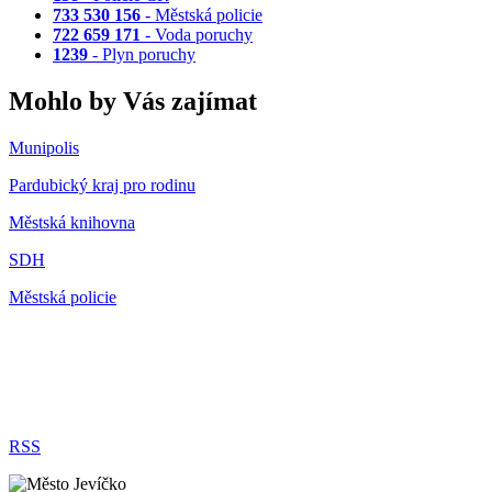
733 530 156
- Městská policie
722 659 171
- Voda poruchy
1239
- Plyn poruchy
Mohlo by Vás zajímat
Munipolis
Pardubický kraj pro rodinu
Městská knihovna
SDH
Městská policie
RSS