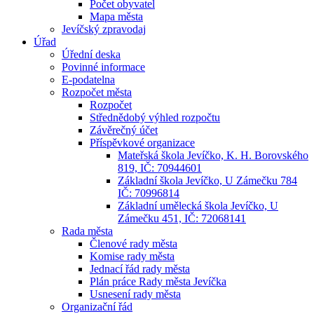
Počet obyvatel
Mapa města
Jevíčský zpravodaj
Úřad
Úřední deska
Povinné informace
E-podatelna
Rozpočet města
Rozpočet
Střednědobý výhled rozpočtu
Závěrečný účet
Příspěvkové organizace
Mateřská škola Jevíčko, K. H. Borovského
819, IČ: 70944601
Základní škola Jevíčko, U Zámečku 784
IČ: 70996814
Základní umělecká škola Jevíčko, U
Zámečku 451, IČ: 72068141
Rada města
Členové rady města
Komise rady města
Jednací řád rady města
Plán práce Rady města Jevíčka
Usnesení rady města
Organizační řád