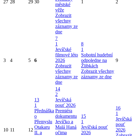
27
28
29
30
1
2
městské
věže
Zobrazit
všechny
záznamy ze
dne
7
1
8
Jevíčské
1
filmové léto
Sobotní hudební
3
4
5
6
2026
odpoledne na
9
Zobrazit
Žlibkách
všechny
Zobrazit všechny
záznamy ze
záznamy ze dne
dne
14
2
13
Jevíčská
1
pouť 2026
16
Přednáška
Premiéra
1
o
dokumentu
15
Jevíčská
Přemyslu
Jevíčko a
1
pouť
Otakaru
Malá Haná
Jevíčská pouť
10
11
12
2026
II. a
očima
2026
Zobrazit