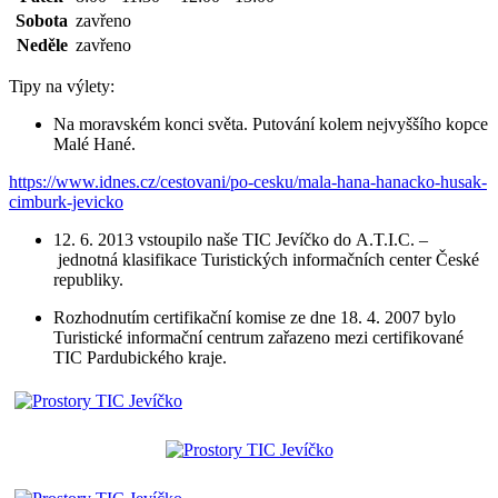
Sobota
zavřeno
Neděle
zavřeno
Tipy na výlety:
Na moravském konci světa. Putování kolem nejvyššího kopce
Malé Hané.
https://www.idnes.cz/cestovani/po-cesku/mala-hana-hanacko-husak-
cimburk-jevicko
12. 6. 2013 vstoupilo naše TIC Jevíčko do A.T.I.C. –
jednotná klasifikace Turistických informačních center České
republiky.
Rozhodnutím certifikační komise ze dne 18. 4. 2007 bylo
Turistické informační centrum zařazeno mezi certifikované
TIC Pardubického kraje.