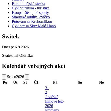
Bartolomějská stezka
Cykloturistika - turistika
Koupaliště a jiné sporty
Skautské oddíly Jevíčko
Putování za Krchomilkou
Cyklotrasa Skrz Maló Hanó
Svátek
Dnes je 6.8.2026
Svátek má
Oldřiška
Kalendář veřejných akcí
Srpen
2026
Po
Út
St
Čt
Pá
So
Ne
31
2
Jevíčské
filmové léto
2026
Proměny