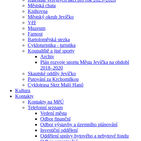
Městská chata
Knihovna
Městský okruh Jevíčko
Věž
Muzeum
Farnost
Bartolomějská stezka
Cykloturistika - turistika
Koupaliště a jiné sporty
Archiv
Plán rozvoje sportu Města Jevíčka na období
2018–2020
Skautské oddíly Jevíčko
Putování za Krchomilkou
Cyklotrasa Skrz Maló Hanó
Kultura
Kontakty
Kontakty na MěÚ
Telefonní seznam
Vedení města
Odbor finanční
Odbor výstavby a územního plánování
Investiční oddělení
Oddělení správy bytového a nebytové fondu