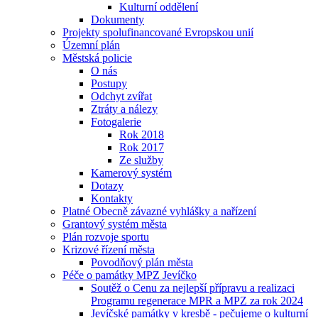
Kulturní oddělení
Dokumenty
Projekty spolufinancované Evropskou unií
Územní plán
Městská policie
O nás
Postupy
Odchyt zvířat
Ztráty a nálezy
Fotogalerie
Rok 2018
Rok 2017
Ze služby
Kamerový systém
Dotazy
Kontakty
Platné Obecně závazné vyhlášky a nařízení
Grantový systém města
Plán rozvoje sportu
Krizové řízení města
Povodňový plán města
Péče o památky MPZ Jevíčko
Soutěž o Cenu za nejlepší přípravu a realizaci
Programu regenerace MPR a MPZ za rok 2024
Jevíčské památky v kresbě - pečujeme o kulturní