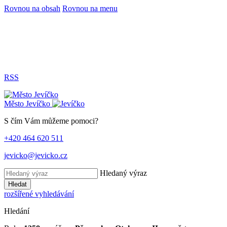
Rovnou na obsah
Rovnou na menu
RSS
Město
Jevíčko
S čím Vám můžeme pomoci?
+420 464 620 511
jevicko@jevicko.cz
Hledaný výraz
Hledat
rozšířené vyhledávání
Hledání