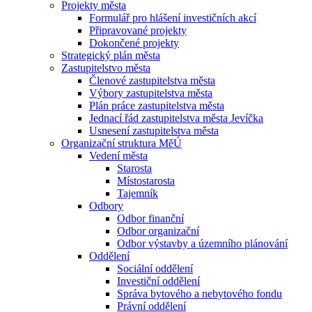
Projekty města
Formulář pro hlášení investičních akcí
Připravované projekty
Dokončené projekty
Strategický plán města
Zastupitelstvo města
Členové zastupitelstva města
Výbory zastupitelstva města
Plán práce zastupitelstva města
Jednací řád zastupitelstva města Jevíčka
Usnesení zastupitelstva města
Organizační struktura MěÚ
Vedení města
Starosta
Místostarosta
Tajemník
Odbory
Odbor finanční
Odbor organizační
Odbor výstavby a územního plánování
Oddělení
Sociální oddělení
Investiční oddělení
Správa bytového a nebytového fondu
Právní oddělení