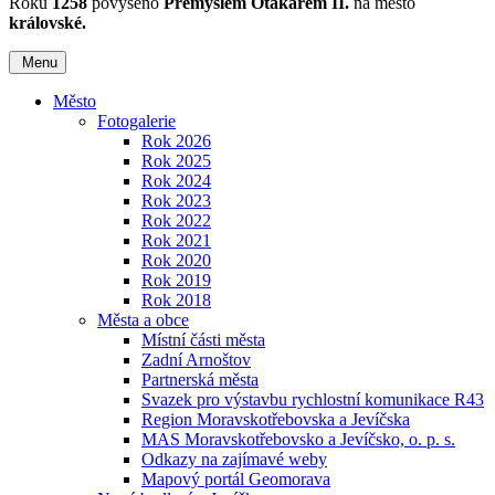
Roku
1258
povýšeno
Přemyslem Otakarem II.
na město
královské.
Menu
Město
Fotogalerie
Rok 2026
Rok 2025
Rok 2024
Rok 2023
Rok 2022
Rok 2021
Rok 2020
Rok 2019
Rok 2018
Města a obce
Místní části města
Zadní Arnoštov
Partnerská města
Svazek pro výstavbu rychlostní komunikace R43
Region Moravskotřebovska a Jevíčska
MAS Moravskotřebovsko a Jevíčsko, o. p. s.
Odkazy na zajímavé weby
Mapový portál Geomorava