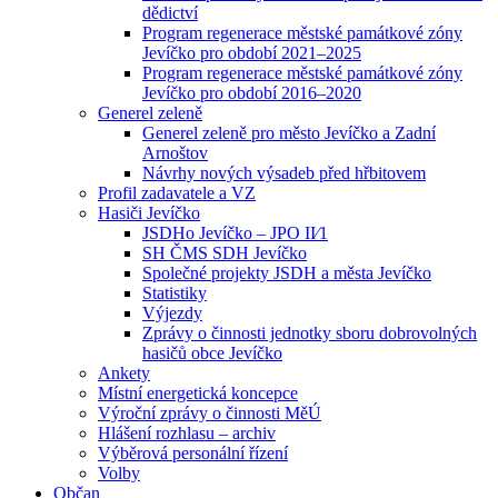
dědictví
Program regenerace městské památkové zóny
Jevíčko pro období 2021–2025
Program regenerace městské památkové zóny
Jevíčko pro období 2016–2020
Generel zeleně
Generel zeleně pro město Jevíčko a Zadní
Arnoštov
Návrhy nových výsadeb před hřbitovem
Profil zadavatele a VZ
Hasiči Jevíčko
JSDHo Jevíčko – JPO II⁄1
SH ČMS SDH Jevíčko
Společné projekty JSDH a města Jevíčko
Statistiky
Výjezdy
Zprávy o činnosti jednotky sboru dobrovolných
hasičů obce Jevíčko
Ankety
Místní energetická koncepce
Výroční zprávy o činnosti MěÚ
Hlášení rozhlasu – archiv
Výběrová personální řízení
Volby
Občan