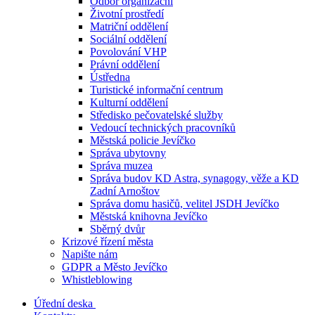
Odbor organizační
Životní prostředí
Matriční oddělení
Sociální oddělení
Povolování VHP
Právní oddělení
Ústředna
Turistické informační centrum
Kulturní oddělení
Středisko pečovatelské služby
Vedoucí technických pracovníků
Městská policie Jevíčko
Správa ubytovny
Správa muzea
Správa budov KD Astra, synagogy, věže a KD
Zadní Arnoštov
Správa domu hasičů, velitel JSDH Jevíčko
Městská knihovna Jevíčko
Sběrný dvůr
Krizové řízení města
Napište nám
GDPR a Město Jevíčko
Whistleblowing
Úřední deska