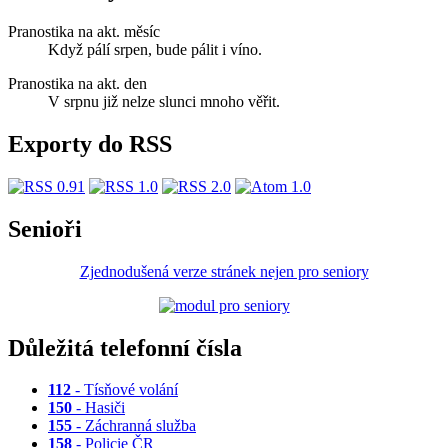
Pranostika na akt. měsíc
Když pálí srpen, bude pálit i víno.
Pranostika na akt. den
V srpnu již nelze slunci mnoho věřit.
Exporty do RSS
Senioři
Zjednodušená verze stránek nejen pro seniory
Důležitá telefonní čísla
112
- Tísňové volání
150
- Hasiči
155
- Záchranná služba
158
- Policie ČR