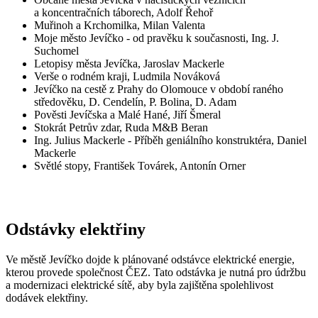
a koncentračních táborech, Adolf Řehoř
Muřinoh a Krchomilka, Milan Valenta
Moje město Jevíčko - od pravěku k současnosti, Ing. J.
Suchomel
Letopisy města Jevíčka, Jaroslav Mackerle
Verše o rodném kraji, Ludmila Nováková
Jevíčko na cestě z Prahy do Olomouce v období raného
středověku, D. Cendelín, P. Bolina, D. Adam
Pověsti Jevíčska a Malé Hané, Jiří Šmeral
Stokrát Petrův zdar, Ruda M&B Beran
Ing. Julius Mackerle - Příběh geniálního konstruktéra, Daniel
Mackerle
Světlé stopy, František Továrek, Antonín Orner
Odstávky elektřiny
Ve městě Jevíčko dojde k plánované odstávce elektrické energie,
kterou provede společnost ČEZ. Tato odstávka je nutná pro údržbu
a modernizaci elektrické sítě, aby byla zajištěna spolehlivost
dodávek elektřiny.