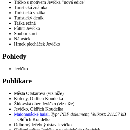
Tričko s motivem Jevíčka "nová edice"
Turistická známka
Turistická vizitka
Turistický deník
Taška režná
Půllitr Jevíčko
Soubor karet
Náprstek
Hrnek plecháček Jevíčko
Pohledy
Jevíčko
Publikace
Města Otakarova (viz níže)
Kořeny, Oldřich Koudelka
Židovská obec Jevíčko (viz níže)
Jevíčko, Oldřich Koudelka
Malohanácké halali
Typ: PDF dokument, Velikost: 211.57 kB
– Oldřich Koudelka
Odborný léčebný ústav Jevíčko
Občané města Jevíčka v nacistických věznicích