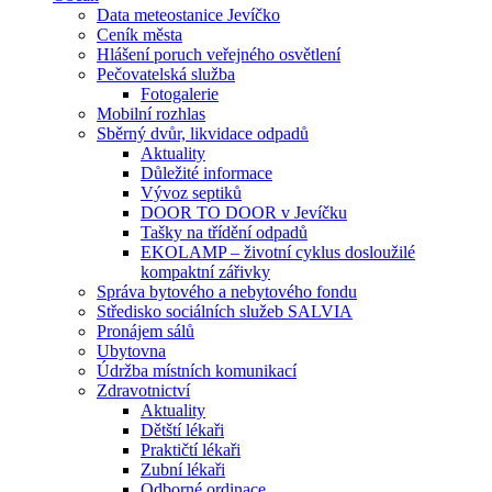
Data meteostanice Jevíčko
Ceník města
Hlášení poruch veřejného osvětlení
Pečovatelská služba
Fotogalerie
Mobilní rozhlas
Sběrný dvůr, likvidace odpadů
Aktuality
Důležité informace
Vývoz septiků
DOOR TO DOOR v Jevíčku
Tašky na třídění odpadů
EKOLAMP – životní cyklus dosloužilé
kompaktní zářivky
Správa bytového a nebytového fondu
Středisko sociálních služeb SALVIA
Pronájem sálů
Ubytovna
Údržba místních komunikací
Zdravotnictví
Aktuality
Dětští lékaři
Praktičtí lékaři
Zubní lékaři
Odborné ordinace