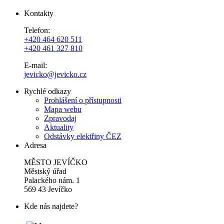
Kontakty
Telefon:
+420 464 620 511
+420 461 327 810
E-mail:
jevicko@jevicko.cz
Rychlé odkazy
Prohlášení o přístupnosti
Mapa webu
Zpravodaj
Aktuality
Odstávky elektřiny ČEZ
Adresa
MĚSTO JEVÍČKO
Městský úřad
Palackého nám. 1
569 43 Jevíčko
Kde nás najdete?