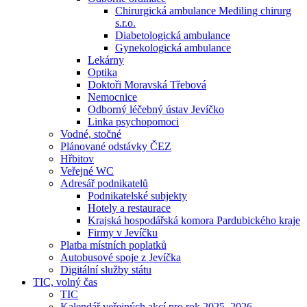
Chirurgická ambulance Mediling chirurg
s.r.o.
Diabetologická ambulance
Gynekologická ambulance
Lekárny
Optika
Doktoři Moravská Třebová
Nemocnice
Odborný léčebný ústav Jevíčko
Linka psychopomoci
Vodné, stočné
Plánované odstávky ČEZ
Hřbitov
Veřejné WC
Adresář podnikatelů
Podnikatelské subjekty
Hotely a restaurace
Krajská hospodářská komora Pardubického kraje
Firmy v Jevíčku
Platba místních poplatků
Autobusové spoje z Jevíčka
Digitální služby státu
TIC, volný čas
TIC
Kalendář veřejných akcí pro rok 2025–2026