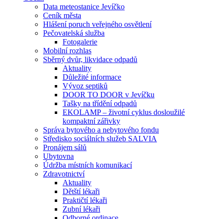
Data meteostanice Jevíčko
Ceník města
Hlášení poruch veřejného osvětlení
Pečovatelská služba
Fotogalerie
Mobilní rozhlas
Sběrný dvůr, likvidace odpadů
Aktuality
Důležité informace
Vývoz septiků
DOOR TO DOOR v Jevíčku
Tašky na třídění odpadů
EKOLAMP – životní cyklus dosloužilé
kompaktní zářivky
Správa bytového a nebytového fondu
Středisko sociálních služeb SALVIA
Pronájem sálů
Ubytovna
Údržba místních komunikací
Zdravotnictví
Aktuality
Dětští lékaři
Praktičtí lékaři
Zubní lékaři
Odborné ordinace