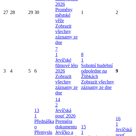
2026
Proměny
27
28
29
30
1
2
městské
věže
Zobrazit
všechny
záznamy ze
dne
7
1
8
Jevíčské
1
filmové léto
Sobotní hudební
3
4
5
6
2026
odpoledne na
9
Zobrazit
Žlibkách
všechny
Zobrazit všechny
záznamy ze
záznamy ze dne
dne
14
2
13
Jevíčská
1
pouť 2026
16
Přednáška
Premiéra
1
o
dokumentu
15
Jevíčská
Přemyslu
Jevíčko a
1
pouť