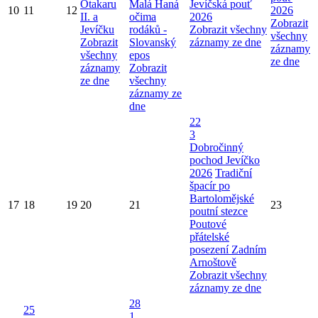
Otakaru
Malá Haná
Jevíčská pouť
10
11
12
2026
II. a
očima
2026
Zobrazit
Jevíčku
rodáků -
Zobrazit všechny
všechny
Zobrazit
Slovanský
záznamy ze dne
záznamy
všechny
epos
ze dne
záznamy
Zobrazit
ze dne
všechny
záznamy ze
dne
22
3
Dobročinný
pochod Jevíčko
2026
Tradiční
špacír po
Bartolomějské
17
18
19
20
21
23
poutní stezce
Poutové
přátelské
posezení Zadním
Arnoštově
Zobrazit všechny
záznamy ze dne
28
25
1