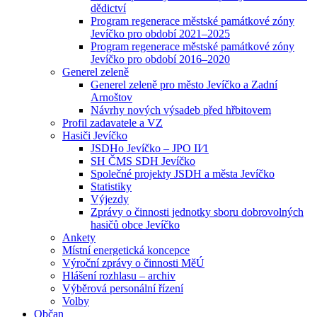
dědictví
Program regenerace městské památkové zóny
Jevíčko pro období 2021–2025
Program regenerace městské památkové zóny
Jevíčko pro období 2016–2020
Generel zeleně
Generel zeleně pro město Jevíčko a Zadní
Arnoštov
Návrhy nových výsadeb před hřbitovem
Profil zadavatele a VZ
Hasiči Jevíčko
JSDHo Jevíčko – JPO II⁄1
SH ČMS SDH Jevíčko
Společné projekty JSDH a města Jevíčko
Statistiky
Výjezdy
Zprávy o činnosti jednotky sboru dobrovolných
hasičů obce Jevíčko
Ankety
Místní energetická koncepce
Výroční zprávy o činnosti MěÚ
Hlášení rozhlasu – archiv
Výběrová personální řízení
Volby
Občan