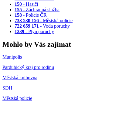
150
- Hasiči
155
- Záchranná služba
158
- Policie ČR
733 530 156
- Městská policie
722 659 171
- Voda poruchy
1239
- Plyn poruchy
Mohlo by Vás zajímat
Munipolis
Pardubický kraj pro rodinu
Městská knihovna
SDH
Městská policie