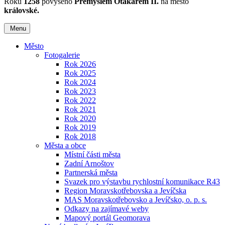
Roku
1258
povýšeno
Přemyslem Otakarem II.
na město
královské.
Menu
Město
Fotogalerie
Rok 2026
Rok 2025
Rok 2024
Rok 2023
Rok 2022
Rok 2021
Rok 2020
Rok 2019
Rok 2018
Města a obce
Místní části města
Zadní Arnoštov
Partnerská města
Svazek pro výstavbu rychlostní komunikace R43
Region Moravskotřebovska a Jevíčska
MAS Moravskotřebovsko a Jevíčsko, o. p. s.
Odkazy na zajímavé weby
Mapový portál Geomorava