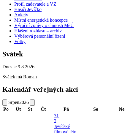
Profil zadavatele a VZ
Hasiči Jevíčko
Ankety
Místní energetická koncepce
Výroční zprávy o činnosti MěÚ
Hlášení rozhlasu – archiv
Výběrová personální řízení
Volby
Svátek
Dnes je 9.8.2026
Svátek má
Roman
Kalendář veřejných akcí
Srpen
2026
Po
Út
St
Čt
Pá
So
Ne
31
2
Jevíčské
filmové léto