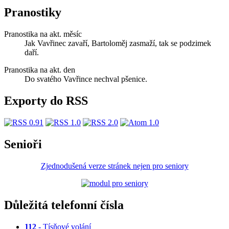
Pranostiky
Pranostika na akt. měsíc
Jak Vavřinec zavaří, Bartoloměj zasmaží, tak se podzimek
daří.
Pranostika na akt. den
Do svatého Vavřince nechval pšenice.
Exporty do RSS
Senioři
Zjednodušená verze stránek nejen pro seniory
Důležitá telefonní čísla
112
- Tísňové volání