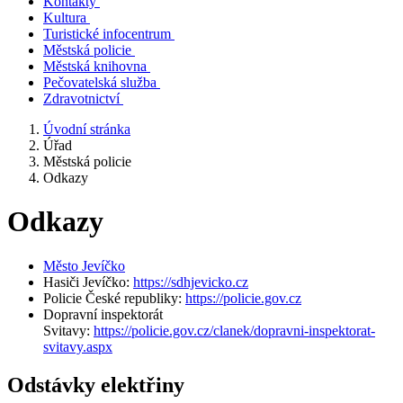
Kontakty
Kultura
Turistické infocentrum
Městská policie
Městská knihovna
Pečovatelská služba
Zdravotnictví
Úvodní stránka
Úřad
Městská policie
Odkazy
Odkazy
Město Jevíčko
Hasiči Jevíčko:
https://sdhjevicko.cz
Policie České republiky:
https://policie.gov.cz
Dopravní inspektorát
Svitavy:
https://policie.gov.cz/clanek/dopravni-inspektorat-
svitavy.aspx
Odstávky elektřiny