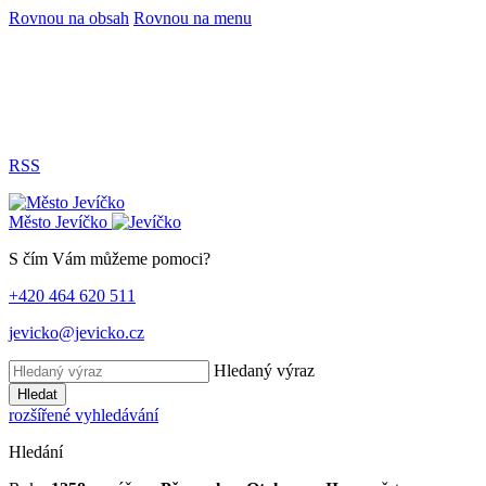
Rovnou na obsah
Rovnou na menu
RSS
Město
Jevíčko
S čím Vám můžeme pomoci?
+420 464 620 511
jevicko@jevicko.cz
Hledaný výraz
Hledat
rozšířené vyhledávání
Hledání