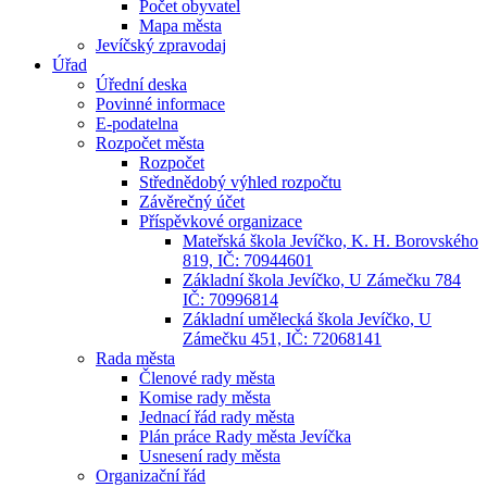
Počet obyvatel
Mapa města
Jevíčský zpravodaj
Úřad
Úřední deska
Povinné informace
E-podatelna
Rozpočet města
Rozpočet
Střednědobý výhled rozpočtu
Závěrečný účet
Příspěvkové organizace
Mateřská škola Jevíčko, K. H. Borovského
819, IČ: 70944601
Základní škola Jevíčko, U Zámečku 784
IČ: 70996814
Základní umělecká škola Jevíčko, U
Zámečku 451, IČ: 72068141
Rada města
Členové rady města
Komise rady města
Jednací řád rady města
Plán práce Rady města Jevíčka
Usnesení rady města
Organizační řád