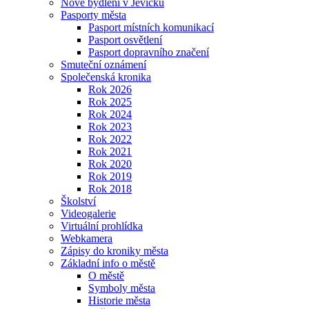
Nové bydlení v Jevíčku
Pasporty města
Pasport místních komunikací
Pasport osvětlení
Pasport dopravního značení
Smuteční oznámení
Společenská kronika
Rok 2026
Rok 2025
Rok 2024
Rok 2023
Rok 2022
Rok 2021
Rok 2020
Rok 2019
Rok 2018
Školství
Videogalerie
Virtuální prohlídka
Webkamera
Zápisy do kroniky města
Základní info o městě
O městě
Symboly města
Historie města