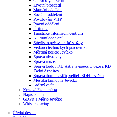
Odbor organizační
Životní prostředí
Matriční oddělení
Sociální oddělení
Povolování VHP
Právní oddělení
Ústředna
Turistické informační centrum
Kulturní oddělení
Středisko pečovatelské služby
Vedoucí technických pracovníků
Městská policie Jevíčko
Správa ubytovny
Správa muzea
Správa budov KD Astra, synagogy, věže a KD
Zadní Arnoštov
Správa domu hasičů, velitel JSDH Jevíčko
Městská knihovna Jevíčko
Sběrný dvůr
Krizové řízení města
Napište nám
GDPR a Město Jevíčko
Whistleblowing
Úřední deska