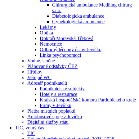
Chirurgická ambulance Mediling chirurg
s.r.o.
Diabetologická ambulance
Gynekologická ambulance
Lekárny
Optika
Doktoři Moravská Třebová
Nemocnice
Odborný léčebný ústav Jevíčko
Linka psychopomoci
Vodné, stočné
Plánované odstávky ČEZ
Hřbitov
Veřejné WC
Adresář podnikatelů
Podnikatelské subjekty
Hotely a restaurace
Krajská hospodářská komora Pardubického kraje
Firmy v Jevíčku
Platba místních poplatků
Autobusové spoje z Jevíčka
Digitální služby státu
TIC, volný čas
TIC
Kalendář veřejných akcí pro rok 2025–2026