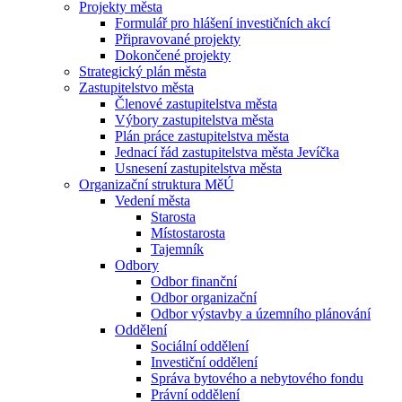
Projekty města
Formulář pro hlášení investičních akcí
Připravované projekty
Dokončené projekty
Strategický plán města
Zastupitelstvo města
Členové zastupitelstva města
Výbory zastupitelstva města
Plán práce zastupitelstva města
Jednací řád zastupitelstva města Jevíčka
Usnesení zastupitelstva města
Organizační struktura MěÚ
Vedení města
Starosta
Místostarosta
Tajemník
Odbory
Odbor finanční
Odbor organizační
Odbor výstavby a územního plánování
Oddělení
Sociální oddělení
Investiční oddělení
Správa bytového a nebytového fondu
Právní oddělení