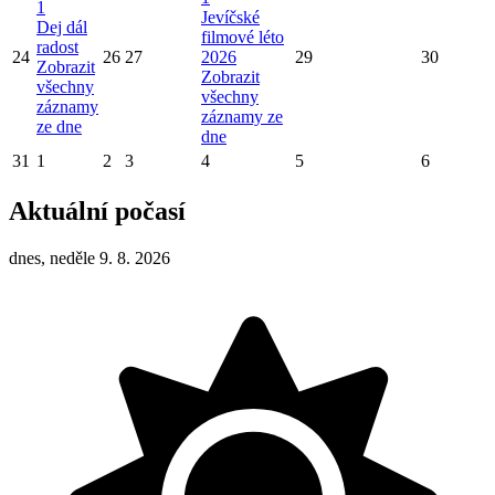
1
Jevíčské
Dej dál
filmové léto
radost
24
26
27
2026
29
30
Zobrazit
Zobrazit
všechny
všechny
záznamy
záznamy ze
ze dne
dne
31
1
2
3
4
5
6
Aktuální počasí
dnes, neděle 9. 8. 2026