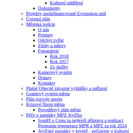
Kulturní oddělení
Dokumenty
Projekty spolufinancované Evropskou unií
Územní plán
Městská policie
O nás
Postupy
Odchyt zvířat
Ztráty a nálezy
Fotogalerie
Rok 2018
Rok 2017
Ze služby
Kamerový systém
Dotazy
Kontakty
Platné Obecně závazné vyhlášky a nařízení
Grantový systém města
Plán rozvoje sportu
Krizové řízení města
Povodňový plán města
Péče o památky MPZ Jevíčko
Soutěž o Cenu za nejlepší přípravu a realizaci
Programu regenerace MPR a MPZ za rok 2024
Jevíčské památky v kresbě - pečujeme o kulturní