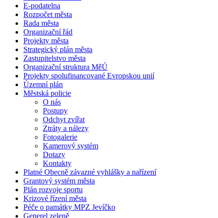
E-podatelna
Rozpočet města
Rada města
Organizační řád
Projekty města
Strategický plán města
Zastupitelstvo města
Organizační struktura MěÚ
Projekty spolufinancované Evropskou unií
Územní plán
Městská policie
O nás
Postupy
Odchyt zvířat
Ztráty a nálezy
Fotogalerie
Kamerový systém
Dotazy
Kontakty
Platné Obecně závazné vyhlášky a nařízení
Grantový systém města
Plán rozvoje sportu
Krizové řízení města
Péče o památky MPZ Jevíčko
Generel zeleně