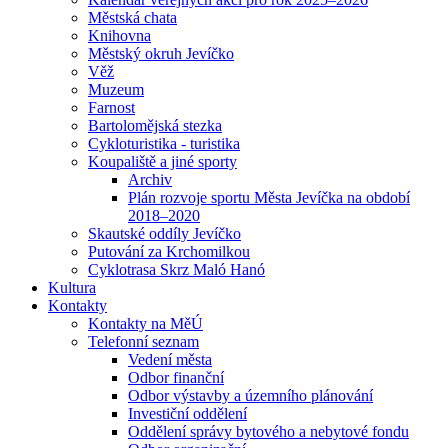
Městská chata
Knihovna
Městský okruh Jevíčko
Věž
Muzeum
Farnost
Bartolomějská stezka
Cykloturistika - turistika
Koupaliště a jiné sporty
Archiv
Plán rozvoje sportu Města Jevíčka na období
2018–2020
Skautské oddíly Jevíčko
Putování za Krchomilkou
Cyklotrasa Skrz Maló Hanó
Kultura
Kontakty
Kontakty na MěÚ
Telefonní seznam
Vedení města
Odbor finanční
Odbor výstavby a územního plánování
Investiční oddělení
Oddělení správy bytového a nebytové fondu