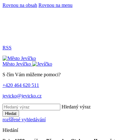
Rovnou na obsah
Rovnou na menu
RSS
Město
Jevíčko
S čím Vám můžeme pomoci?
+420 464 620 511
jevicko@jevicko.cz
Hledaný výraz
Hledat
rozšířené vyhledávání
Hledání