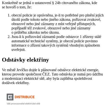
Konkrétně se jedná o ustanovení § 24b citovaného zákona, kde
se hovoří o tom, že:
obecní policie je oprávněna, je-li to potřebné pro plnění jejích
úkolů podle tohoto nebo jiného zákona, pořizovat zvukové,
obrazové nebo jiné záznamy z míst veřejně přístupných,
popřípadě též zvukové, obrazové nebo jiné záznamy
o průběhu zákroku nebo úkonu.
Jsou-li k pořizování záznamů podle odstavce 1 zřízeny stálé
automatické technické systémy, je obecní policie povinno
informace o zřízení takových systémů vhodným způsobem
uveřejnit.
Odstávky elektřiny
Ve městě Jevíčko dojde k plánované odstávce elektrické energie,
kterou provede společnost ČEZ. Tato odstávka je nutná pro údržbu
a modernizaci elektrické sítě, aby byla zajištěna spolehlivost
dodávek elektřiny.