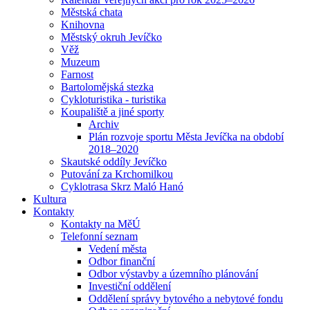
Městská chata
Knihovna
Městský okruh Jevíčko
Věž
Muzeum
Farnost
Bartolomějská stezka
Cykloturistika - turistika
Koupaliště a jiné sporty
Archiv
Plán rozvoje sportu Města Jevíčka na období
2018–2020
Skautské oddíly Jevíčko
Putování za Krchomilkou
Cyklotrasa Skrz Maló Hanó
Kultura
Kontakty
Kontakty na MěÚ
Telefonní seznam
Vedení města
Odbor finanční
Odbor výstavby a územního plánování
Investiční oddělení
Oddělení správy bytového a nebytové fondu