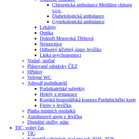
Chirurgická ambulance Mediling chirurg
s.r.o.
Diabetologická ambulance
Gynekologická ambulance
Lekárny
Optika
Doktoři Moravská Třebová
Nemocnice
Odborný léčebný ústav Jevíčko
Linka psychopomoci
Vodné, stočné
Plánované odstávky ČEZ
Hřbitov
Veřejné WC
Adresář podnikatelů
Podnikatelské subjekty
Hotely a restaurace
Krajská hospodářská komora Pardubického kraje
Firmy v Jevíčku
Platba místních poplatků
Autobusové spoje z Jevíčka
Digitální služby státu
TIC, volný čas
TIC
Kalendář veřejných akcí pro rok 2025–2026