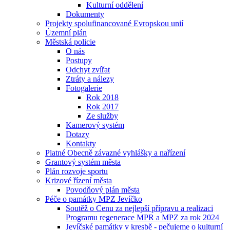
Kulturní oddělení
Dokumenty
Projekty spolufinancované Evropskou unií
Územní plán
Městská policie
O nás
Postupy
Odchyt zvířat
Ztráty a nálezy
Fotogalerie
Rok 2018
Rok 2017
Ze služby
Kamerový systém
Dotazy
Kontakty
Platné Obecně závazné vyhlášky a nařízení
Grantový systém města
Plán rozvoje sportu
Krizové řízení města
Povodňový plán města
Péče o památky MPZ Jevíčko
Soutěž o Cenu za nejlepší přípravu a realizaci
Programu regenerace MPR a MPZ za rok 2024
Jevíčské památky v kresbě - pečujeme o kulturní