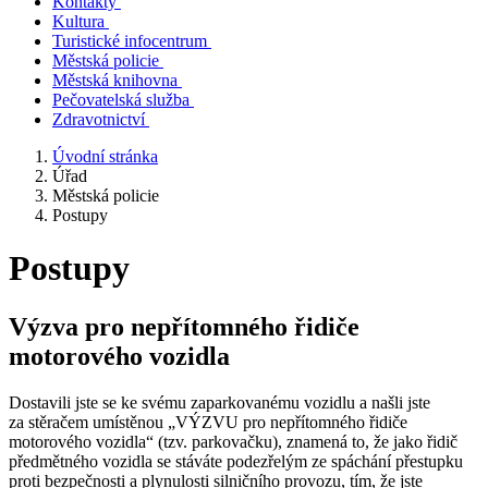
Kontakty
Kultura
Turistické infocentrum
Městská policie
Městská knihovna
Pečovatelská služba
Zdravotnictví
Úvodní stránka
Úřad
Městská policie
Postupy
Postupy
Výzva pro nepřítomného řidiče
motorového vozidla
Dostavili jste se ke svému zaparkovanému vozidlu a našli jste
za stěračem umístěnou „VÝZVU pro nepřítomného řidiče
motorového vozidla“ (tzv. parkovačku), znamená to, že jako řidič
předmětného vozidla se stáváte podezřelým ze spáchání přestupku
proti bezpečnosti a plynulosti silničního provozu, tím, že jste