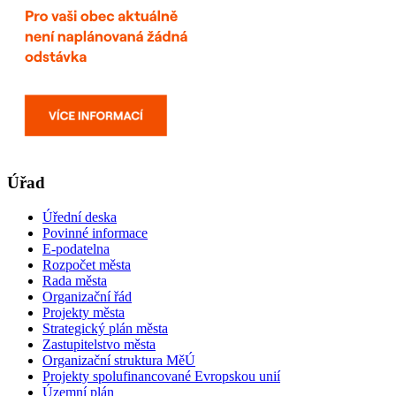
Úřad
Úřední deska
Povinné informace
E-podatelna
Rozpočet města
Rada města
Organizační řád
Projekty města
Strategický plán města
Zastupitelstvo města
Organizační struktura MěÚ
Projekty spolufinancované Evropskou unií
Územní plán