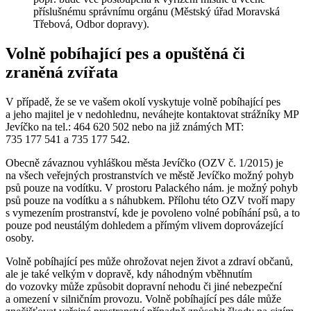
příslušnému správnímu orgánu (Městský úřad Moravská
Třebová, Odbor dopravy).
Volně pobíhající pes a opuštěná či
zraněná zvířata
V případě, že se ve vašem okolí vyskytuje volně pobíhající pes
a jeho majitel je v nedohlednu, neváhejte kontaktovat strážníky MP
Jevíčko na tel.: 464 620 502 nebo na již známých MT:
735 177 541 a 735 177 542.
Obecně závaznou vyhláškou města Jevíčko (OZV č. 1/2015) je
na všech veřejných prostranstvích ve městě Jevíčko možný pohyb
psů pouze na vodítku. V prostoru Palackého nám. je možný pohyb
psů pouze na vodítku a s náhubkem. Přílohu této OZV tvoří mapy
s vymezením prostranství, kde je povoleno volné pobíhání psů, a to
pouze pod neustálým dohledem a přímým vlivem doprovázející
osoby.
Volně pobíhající pes může ohrožovat nejen život a zdraví občanů,
ale je také velkým v dopravě, kdy náhodným vběhnutím
do vozovky může způsobit dopravní nehodu či jiné nebezpeční
a omezení v silničním provozu. Volně pobíhající pes dále může