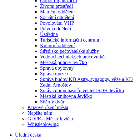
Odbor organizační
Životní prostředí
Matriční oddělení
Sociální oddělení
Povolování VHP
Právní oddělení
Ústředna
Turistické informační centrum
Kulturní oddělení
Středisko pečovatelské služby
Vedoucí technických pracovníků
Městská policie Jevíčko
Správa ubytovny
Správa muzea
Správa budov KD Astra, synagogy, věže a KD
Zadní Arnoštov
Správa domu hasičů, velitel JSDH Jevíčko
Městská knihovna Jevíčko
Sběrný dvůr
Krizové řízení města
Napište nám
GDPR a Město Jevíčko
Whistleblowing
Úřední deska