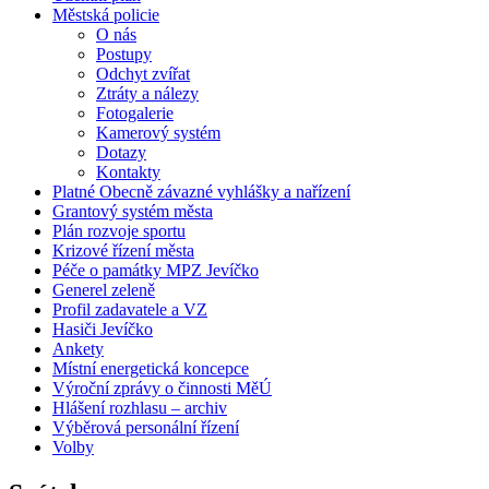
Městská policie
O nás
Postupy
Odchyt zvířat
Ztráty a nálezy
Fotogalerie
Kamerový systém
Dotazy
Kontakty
Platné Obecně závazné vyhlášky a nařízení
Grantový systém města
Plán rozvoje sportu
Krizové řízení města
Péče o památky MPZ Jevíčko
Generel zeleně
Profil zadavatele a VZ
Hasiči Jevíčko
Ankety
Místní energetická koncepce
Výroční zprávy o činnosti MěÚ
Hlášení rozhlasu – archiv
Výběrová personální řízení
Volby