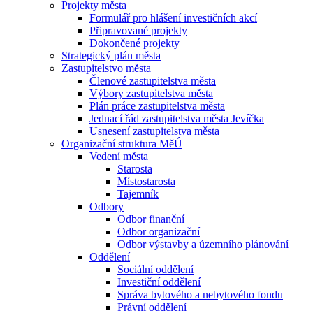
Projekty města
Formulář pro hlášení investičních akcí
Připravované projekty
Dokončené projekty
Strategický plán města
Zastupitelstvo města
Členové zastupitelstva města
Výbory zastupitelstva města
Plán práce zastupitelstva města
Jednací řád zastupitelstva města Jevíčka
Usnesení zastupitelstva města
Organizační struktura MěÚ
Vedení města
Starosta
Místostarosta
Tajemník
Odbory
Odbor finanční
Odbor organizační
Odbor výstavby a územního plánování
Oddělení
Sociální oddělení
Investiční oddělení
Správa bytového a nebytového fondu
Právní oddělení