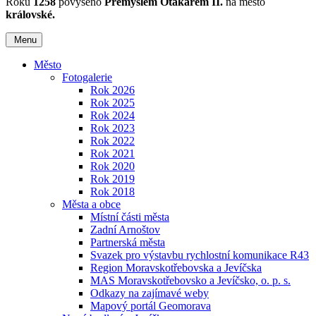
Roku
1258
povýšeno
Přemyslem Otakarem II.
na město
královské.
Menu
Město
Fotogalerie
Rok 2026
Rok 2025
Rok 2024
Rok 2023
Rok 2022
Rok 2021
Rok 2020
Rok 2019
Rok 2018
Města a obce
Místní části města
Zadní Arnoštov
Partnerská města
Svazek pro výstavbu rychlostní komunikace R43
Region Moravskotřebovska a Jevíčska
MAS Moravskotřebovsko a Jevíčsko, o. p. s.
Odkazy na zajímavé weby
Mapový portál Geomorava