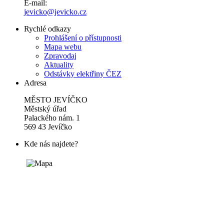
E-mail:
jevicko@jevicko.cz
Rychlé odkazy
Prohlášení o přístupnosti
Mapa webu
Zpravodaj
Aktuality
Odstávky elektřiny ČEZ
Adresa
MĚSTO JEVÍČKO
Městský úřad
Palackého nám. 1
569 43 Jevíčko
Kde nás najdete?