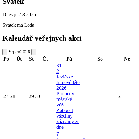
Svátek
Dnes je 7.8.2026
Svátek má
Lada
Kalendář veřejných akcí
Srpen
2026
Po
Út
St
Čt
Pá
So
Ne
31
2
Jevíčské
filmové léto
2026
Proměny
27
28
29
30
1
2
městské
věže
Zobrazit
všechny
záznamy ze
dne
7