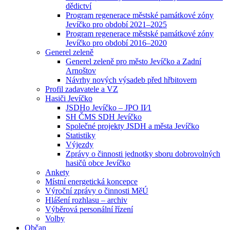
dědictví
Program regenerace městské památkové zóny
Jevíčko pro období 2021–2025
Program regenerace městské památkové zóny
Jevíčko pro období 2016–2020
Generel zeleně
Generel zeleně pro město Jevíčko a Zadní
Arnoštov
Návrhy nových výsadeb před hřbitovem
Profil zadavatele a VZ
Hasiči Jevíčko
JSDHo Jevíčko – JPO II⁄1
SH ČMS SDH Jevíčko
Společné projekty JSDH a města Jevíčko
Statistiky
Výjezdy
Zprávy o činnosti jednotky sboru dobrovolných
hasičů obce Jevíčko
Ankety
Místní energetická koncepce
Výroční zprávy o činnosti MěÚ
Hlášení rozhlasu – archiv
Výběrová personální řízení
Volby
Občan