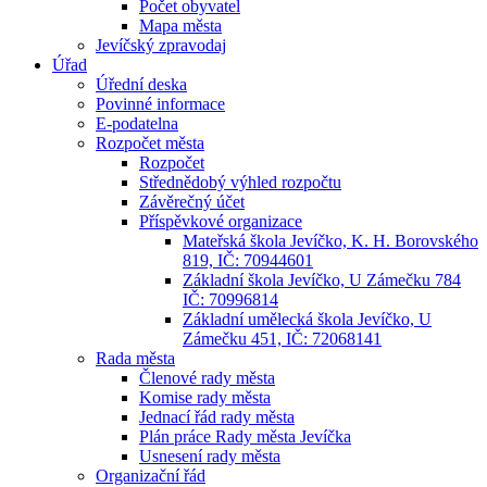
Počet obyvatel
Mapa města
Jevíčský zpravodaj
Úřad
Úřední deska
Povinné informace
E-podatelna
Rozpočet města
Rozpočet
Střednědobý výhled rozpočtu
Závěrečný účet
Příspěvkové organizace
Mateřská škola Jevíčko, K. H. Borovského
819, IČ: 70944601
Základní škola Jevíčko, U Zámečku 784
IČ: 70996814
Základní umělecká škola Jevíčko, U
Zámečku 451, IČ: 72068141
Rada města
Členové rady města
Komise rady města
Jednací řád rady města
Plán práce Rady města Jevíčka
Usnesení rady města
Organizační řád