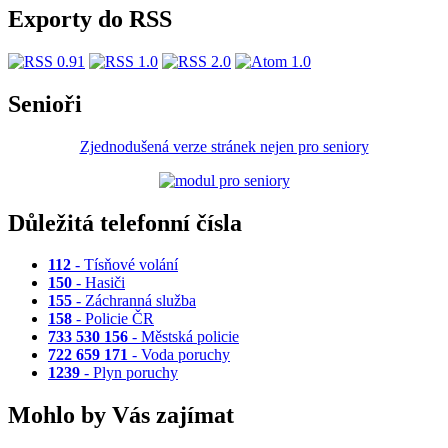
Exporty do RSS
Senioři
Zjednodušená verze stránek nejen pro seniory
Důležitá telefonní čísla
112
- Tísňové volání
150
- Hasiči
155
- Záchranná služba
158
- Policie ČR
733 530 156
- Městská policie
722 659 171
- Voda poruchy
1239
- Plyn poruchy
Mohlo by Vás zajímat