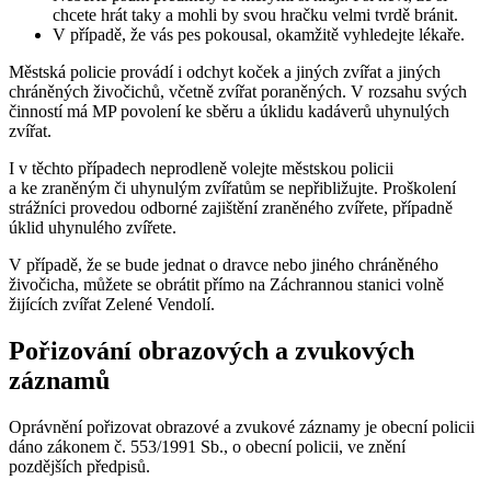
chcete hrát taky a mohli by svou hračku velmi tvrdě bránit.
V případě, že vás pes pokousal, okamžitě vyhledejte lékaře.
Městská policie provádí i odchyt koček a jiných zvířat a jiných
chráněných živočichů, včetně zvířat poraněných. V rozsahu svých
činností má MP povolení ke sběru a úklidu kadáverů uhynulých
zvířat.
I v těchto případech neprodleně volejte městskou policii
a ke zraněným či uhynulým zvířatům se nepřibližujte. Proškolení
strážníci provedou odborné zajištění zraněného zvířete, případně
úklid uhynulého zvířete.
V případě, že se bude jednat o dravce nebo jiného chráněného
živočicha, můžete se obrátit přímo na Záchrannou stanici volně
žijících zvířat Zelené Vendolí.
Pořizování obrazových a zvukových
záznamů
Oprávnění pořizovat obrazové a zvukové záznamy je obecní policii
dáno zákonem č. 553/1991 Sb., o obecní policii, ve znění
pozdějších předpisů.