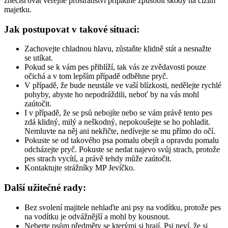
znečišťovat veřejné prostranství případně způsobit škody na cizím
majetku.
Jak postupovat v takové situaci:
Zachovejte chladnou hlavu, zůstaňte klidně stát a nesnažte
se utíkat.
Pokud se k vám pes přiblíží, tak vás ze zvědavosti pouze
očichá a v tom lepším případě odběhne pryč.
V případě, že bude neustále ve vaší blízkosti, nedělejte rychlé
pohyby, abyste ho nepodráždili, neboť by na vás mohl
zaútočit.
I v případě, že se psů nebojíte nebo se vám právě tento pes
zdá klidný, milý a neškodný, nepokoušejte se ho pohladit.
Nemluvte na něj ani nekřičte, nedívejte se mu přímo do očí.
Pokuste se od takového psa pomalu obejít a opravdu pomalu
odcházejte pryč. Pokuste se nedat najevo svůj strach, protože
pes strach vycítí, a právě tehdy může zaútočit.
Kontaktujte strážníky MP Jevíčko.
Další užitečné rady:
Bez svolení majitele nehlaďte ani psy na vodítku, protože pes
na vodítku je odvážnější a mohl by kousnout.
Neberte psům předměty se kterými si hrají. Psi neví, že si