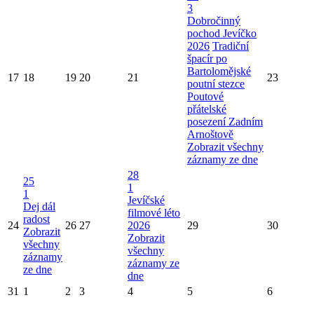
3
Dobročinný
pochod Jevíčko
2026
Tradiční
špacír po
Bartolomějské
17
18
19
20
21
23
poutní stezce
Poutové
přátelské
posezení Zadním
Arnoštově
Zobrazit všechny
záznamy ze dne
28
25
1
1
Jevíčské
Dej dál
filmové léto
radost
24
26
27
2026
29
30
Zobrazit
Zobrazit
všechny
všechny
záznamy
záznamy ze
ze dne
dne
31
1
2
3
4
5
6