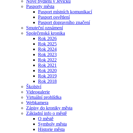
Nové bydlení v Jevíčku
Pasporty města
Pasport místních komunikací
Pasport osvětlení
Pasport dopravního značení
Smuteční oznámení
Společenská kronika
Rok 2026
Rok 2025
Rok 2024
Rok 2023
Rok 2022
Rok 2021
Rok 2020
Rok 2019
Rok 2018
Školství
Videogalerie
Virtuální prohlídka
Webkamera
Zápisy do kroniky města
Základní info o městě
O městě
Symboly města
Historie města