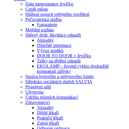
Data meteostanice Jevíčko
Ceník města
Hlášení poruch veřejného osvětlení
Pečovatelská služba
Fotogalerie
Mobilní rozhlas
Sběrný dvůr, likvidace odpadů
Aktuality
Důležité informace
Vývoz septiků
DOOR TO DOOR v Jevíčku
Tašky na třídění odpadů
EKOLAMP – životní cyklus dosloužilé
kompaktní zářivky
Správa bytového a nebytového fondu
Středisko sociálních služeb SALVIA
Pronájem sálů
Ubytovna
Údržba místních komunikací
Zdravotnictví
Aktuality
Dětští lékaři
Praktičtí lékaři
Zubní lékaři
Odborné ordinace