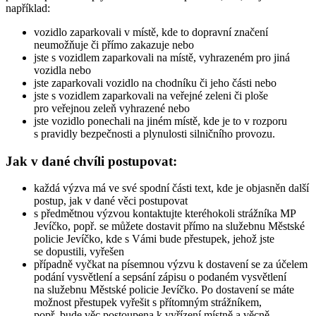
například:
vozidlo zaparkovali v místě, kde to dopravní značení
neumožňuje či přímo zakazuje nebo
jste s vozidlem zaparkovali na místě, vyhrazeném pro jiná
vozidla nebo
jste zaparkovali vozidlo na chodníku či jeho části nebo
jste s vozidlem zaparkovali na veřejné zeleni či ploše
pro veřejnou zeleň vyhrazené nebo
jste vozidlo ponechali na jiném místě, kde je to v rozporu
s pravidly bezpečnosti a plynulosti silničního provozu.
Jak v dané chvíli postupovat:
každá výzva má ve své spodní části text, kde je objasněn další
postup, jak v dané věci postupovat
s předmětnou výzvou kontaktujte kteréhokoli strážníka MP
Jevíčko, popř. se můžete dostavit přímo na služebnu Městské
policie Jevíčko, kde s Vámi bude přestupek, jehož jste
se dopustili, vyřešen
případně vyčkat na písemnou výzvu k dostavení se za účelem
podání vysvětlení a sepsání zápisu o podaném vysvětlení
na služebnu Městské policie Jevíčko. Po dostavení se máte
možnost přestupek vyřešit s přítomným strážníkem,
popř. bude věc postoupena k vyřízení místně a věcně