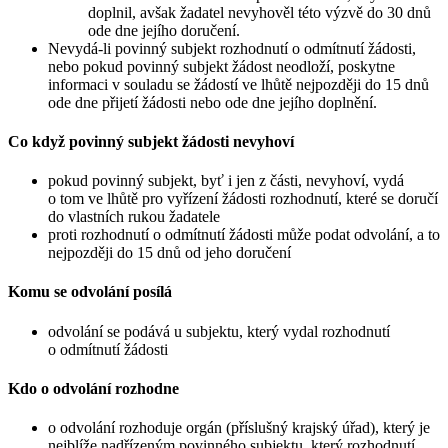
doplnil, avšak žadatel nevyhověl této výzvě do 30 dnů
ode dne jejího doručení.
Nevydá-li povinný subjekt rozhodnutí o odmítnutí žádosti,
nebo pokud povinný subjekt žádost neodloží, poskytne
informaci v souladu se žádostí ve lhůtě nejpozději do 15 dnů
ode dne přijetí žádosti nebo ode dne jejího doplnění.
Co když povinný subjekt žádosti nevyhoví
pokud povinný subjekt, byť i jen z části, nevyhoví, vydá
o tom ve lhůtě pro vyřízení žádosti rozhodnutí, které se doručí
do vlastních rukou žadatele
proti rozhodnutí o odmítnutí žádosti může podat odvolání, a to
nejpozději do 15 dnů od jeho doručení
Komu se odvolání posílá
odvolání se podává u subjektu, který vydal rozhodnutí
o odmítnutí žádosti
Kdo o odvolání rozhodne
o odvolání rozhoduje orgán (příslušný krajský úřad), který je
nejblíže nadřízeným povinného subjektu, který rozhodnutí