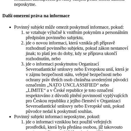
neposkytne.
Další omezení práva na informace
Povinný subjekt může omezit poskytnutí informace, pokud:
se vztahuje výlučně k vnitřním pokynům a personálním
předpisům povinného subjektu,
jde o novou informaci, která vznikla při přípravě
rozhodnutí povinného subjektu, pokud zákon nestanoví
jinak; to platí jen do doby, kdy se příprava ukončí
rozhodnutím, nebo
jde o informaci poskytnutou Organizací
Severoatlantické smlouvy nebo Evropskou unií, která je
v zájmu bezpečnosti státu, veřejné bezpečnosti nebo
ochrany práv třetích osob chráněna uvedenými původci
označením „NATO UNCLASSIFIED“ nebo
„LIMITE“ a v České republice je toto označení
respektováno z důvodů plnění povinností vyplývajících
pro Českou republiku z jejího členství v Organizaci
Severoatlantické smlouvy nebo Evropské unii, pokud
původce nedal k poskytnutí souhlas.
Povinný subjekt informaci neposkytne, pokud:
jde o informaci vzniklou bez použití veřejných
prostředků, která byla předána osobou, jíž takovouto