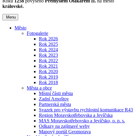
Roku
1258
povýšeno
Přemyslem Otakarem II.
na město
královské.
Menu
Město
Fotogalerie
Rok 2026
Rok 2025
Rok 2024
Rok 2023
Rok 2022
Rok 2021
Rok 2020
Rok 2019
Rok 2018
Města a obce
Místní části města
Zadní Arnoštov
Partnerská města
Svazek pro výstavbu rychlostní komunikace R43
Region Moravskotřebovska a Jevíčska
MAS Moravskotřebovsko a Jevíčsko, o. p. s.
Odkazy na zajímavé weby
Mapový portál Geomorava