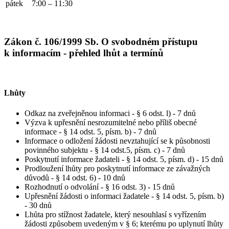
pátek
7:00 – 11:30
Zákon č. 106/1999 Sb. O svobodném přístupu
k informacím - přehled lhůt a termínů
Lhůty
Odkaz na zveřejněnou informaci - § 6 odst. l) - 7 dnů
Výzva k upřesnění nesrozumitelné nebo příliš obecné
informace - § 14 odst. 5, písm. b) - 7 dnů
Informace o odložení žádosti nevztahující se k působnosti
povinného subjektu - § 14 odst.5, písm. c) - 7 dnů
Poskytnutí informace žadateli - § 14 odst. 5, písm. d) - 15 dnů
Prodloužení lhůty pro poskytnutí informace ze závažných
důvodů - § 14 odst. 6) - 10 dnů
Rozhodnutí o odvolání - § 16 odst. 3) - 15 dnů
Upřesnění žádosti o informaci žadatele - § 14 odst. 5, písm. b)
- 30 dnů
Lhůta pro stížnost žadatele, který nesouhlasí s vyřízením
žádosti způsobem uvedeným v § 6; kterému po uplynutí lhůty