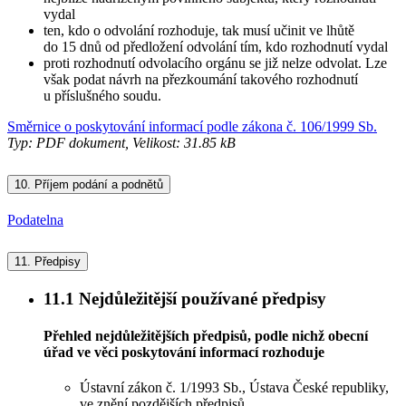
vydal
ten, kdo o odvolání rozhoduje, tak musí učinit ve lhůtě
do 15 dnů od předložení odvolání tím, kdo rozhodnutí vydal
proti rozhodnutí odvolacího orgánu se již nelze odvolat. Lze
však podat návrh na přezkoumání takového rozhodnutí
u příslušného soudu.
Směrnice o poskytování informací podle zákona č. 106/1999 Sb.
Typ: PDF dokument, Velikost: 31.85 kB
10.
Příjem podání a podnětů
Podatelna
11.
Předpisy
11.1
Nejdůležitější používané předpisy
Přehled nejdůležitějších předpisů, podle nichž obecní
úřad ve věci poskytování informací rozhoduje
Ústavní zákon č. 1/1993 Sb., Ústava České republiky,
ve znění pozdějších předpisů.