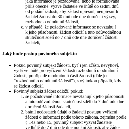
jaká informace je požadována, nebo je formulována
příliš obecně, vyzve žadatele ve lhůtě do sedmi dnů
od podání žádosti, aby žádost upřesnil, neupřesní-li
žadatel žádost do 30 dnů ode dne doručení výzvy,
rozhodne o odmítnutí žádosti,
v případě, že požadované informace se nevztahují
k jeho působnosti, žádost odloží a tuto odůvodněnou
skutečnost sdělí do 7 dnů ode dne doručení žádosti
žadateli,
Jaký bude postup povinného subjektu
Pokud povinný subjekt žádosti, byť i jen zčásti, nevyhoví,
vydá ve lhůtě pro vyřízení žádosti rozhodnutí o odmítnutí
žádosti, popřípadě o odmítnutí části žádosti (dále jen
"rozhodnutí o odmítnutí žádosti"), s výjimkou případů, kdy
se žádost odloží.
Povinný subjekt žádost odloží, pokud:
se požadované informace nevztahují k jeho působnosti
a tuto odůvodněnou skutečnost sdělí do 7 dnů ode dne
doručení žádosti žadateli,
bránil nedostatek údajů o žadateli postupu vyřízení
žádosti o informaci podle tohoto zákona, zejména podle
§ 14a nebo 15, povinný subjekt vyzval žadatele
ve lhůtě do 7 dnů ode dne podání žádosti, aby žádost