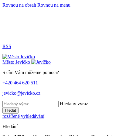
Rovnou na obsah
Rovnou na menu
RSS
Město
Jevíčko
S čím Vám můžeme pomoci?
+420 464 620 511
jevicko@jevicko.cz
Hledaný výraz
Hledat
rozšířené vyhledávání
Hledání