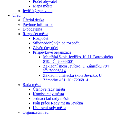
Počet obyvatel
Mapa města
Jevíčský zpravodaj
Úřad
Úřední deska
Povinné informace
E-podatelna
Rozpočet města
Rozpočet
Střednědobý výhled rozpočtu
Závěrečný účet
Příspěvkové organizace
Mateřská škola Jevíčko, K. H. Borovského
819, IČ: 70944601
Základní škola Jevíčko, U Zámečku 784
IČ: 70996814
Základní umělecká škola Jevíčko, U
Zámečku 451, IČ: 72068141
Rada města
Členové rady města
Komise rady města
Jednací řád rady města
Plán práce Rady města Jevíčka
Usnesení rady města
Organizační řád