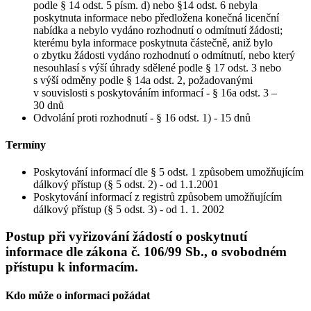
podle § 14 odst. 5 písm. d) nebo §14 odst. 6 nebyla
poskytnuta informace nebo předložena konečná licenční
nabídka a nebylo vydáno rozhodnutí o odmítnutí žádosti;
kterému byla informace poskytnuta částečně, aniž bylo
o zbytku žádosti vydáno rozhodnutí o odmítnutí, nebo který
nesouhlasí s výší úhrady sdělené podle § 17 odst. 3 nebo
s výší odměny podle § 14a odst. 2, požadovanými
v souvislosti s poskytováním informací - § 16a odst. 3 –
30 dnů
Odvolání proti rozhodnutí - § 16 odst. 1) - 15 dnů
Termíny
Poskytování informací dle § 5 odst. 1 způsobem umožňujícím
dálkový přístup (§ 5 odst. 2) - od 1.1.2001
Poskytování informací z registrů způsobem umožňujícím
dálkový přístup (§ 5 odst. 3) - od 1. 1. 2002
Postup při vyřizování žádostí o poskytnutí
informace dle zákona č. 106/99 Sb., o svobodném
přístupu k informacím.
Kdo může o informaci požádat