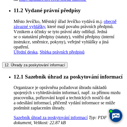
11.2
Vydané právní předpisy
Město Jevíčko, Městský úřad Jevíčko vydává m.j.
obecně
závazné vyhlášky
, které mají povahu právních předpisů.
Vznikem a účinky se tyto právní akty odlišují. Jedná
se o statutární předpisy (statuty), vnitřní předpisy (interní
instrukce, směrnice, pokyny), veřejné vyhlášky a jiná
opatření.
Úřední deska
,
Sbírka právních předpisů
12.
Úhrady za poskytování informací
12.1
Sazebník úhrad za poskytování informací
Organizace je oprávněna požadovat úhradu nákladů
spojených s vyhledáváním informací, např. za přímou mzdu
pracovníka, pořizování kopií a technických nosičů dat
a odesílání informací, přičemž vydání informace se může
podmínit zaplacením úhrady.
Sazebník úhrad za poskytování informací
Typ: PDF
dokument, Velikost: 22.87 kB