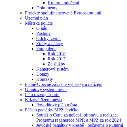
Kulturní oddělení
Dokumenty
Projekty spolufinancované Evropskou unií
Územní plán
Městská policie
O nás
Postupy
Odchyt zvířat
Ztráty a nálezy
Fotogalerie
Rok 2018
Rok 2017
Ze služby
Kamerový systém
Dotazy
Kontakty
Platné Obecně závazné vyhlášky a nařízení
Grantový systém města
Plán rozvoje sportu
Krizové řízení města
Povodňový plán města
Péče o památky MPZ Jevíčko
Soutěž o Cenu za nejlepší přípravu a realizaci
Programu regenerace MPR a MPZ za rok 2024
Jevíčské památky v kresbě - pečujeme o kulturní