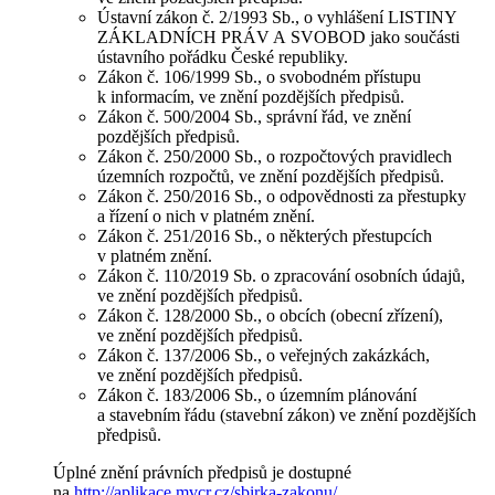
Ústavní zákon č. 2/1993 Sb., o vyhlášení LISTINY
ZÁKLADNÍCH PRÁV A SVOBOD jako součásti
ústavního pořádku České republiky.
Zákon č. 106/1999 Sb., o svobodném přístupu
k informacím, ve znění pozdějších předpisů.
Zákon č. 500/2004 Sb., správní řád, ve znění
pozdějších předpisů.
Zákon č. 250/2000 Sb., o rozpočtových pravidlech
územních rozpočtů, ve znění pozdějších předpisů.
Zákon č. 250/2016 Sb., o odpovědnosti za přestupky
a řízení o nich v platném znění.
Zákon č. 251/2016 Sb., o některých přestupcích
v platném znění.
Zákon č. 110/2019 Sb. o zpracování osobních údajů,
ve znění pozdějších předpisů.
Zákon č. 128/2000 Sb., o obcích (obecní zřízení),
ve znění pozdějších předpisů.
Zákon č. 137/2006 Sb., o veřejných zakázkách,
ve znění pozdějších předpisů.
Zákon č. 183/2006 Sb., o územním plánování
a stavebním řádu (stavební zákon) ve znění pozdějších
předpisů.
Úplné znění právních předpisů je dostupné
na
http://aplikace.mvcr.cz/sbirka-zakonu/