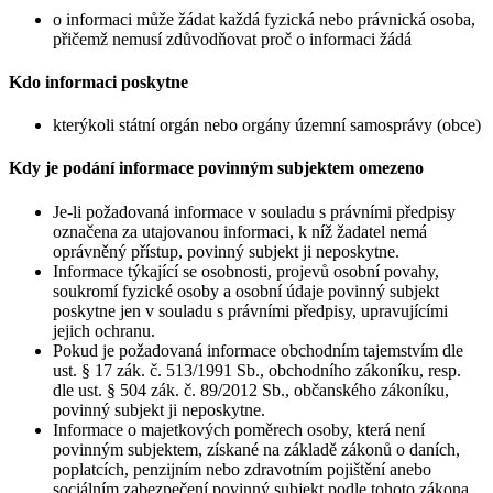
o informaci může žádat každá fyzická nebo právnická osoba,
přičemž nemusí zdůvodňovat proč o informaci žádá
Kdo informaci poskytne
kterýkoli státní orgán nebo orgány územní samosprávy (obce)
Kdy je podání informace povinným subjektem omezeno
Je-li požadovaná informace v souladu s právními předpisy
označena za utajovanou informaci, k níž žadatel nemá
oprávněný přístup, povinný subjekt ji neposkytne.
Informace týkající se osobnosti, projevů osobní povahy,
soukromí fyzické osoby a osobní údaje povinný subjekt
poskytne jen v souladu s právními předpisy, upravujícími
jejich ochranu.
Pokud je požadovaná informace obchodním tajemstvím dle
ust. § 17 zák. č. 513/1991 Sb., obchodního zákoníku, resp.
dle ust. § 504 zák. č. 89/2012 Sb., občanského zákoníku,
povinný subjekt ji neposkytne.
Informace o majetkových poměrech osoby, která není
povinným subjektem, získané na základě zákonů o daních,
poplatcích, penzijním nebo zdravotním pojištění anebo
sociálním zabezpečení povinný subjekt podle tohoto zákona