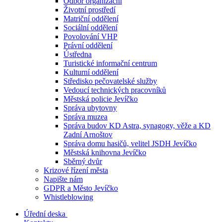
Odbor organizační
Životní prostředí
Matriční oddělení
Sociální oddělení
Povolování VHP
Právní oddělení
Ústředna
Turistické informační centrum
Kulturní oddělení
Středisko pečovatelské služby
Vedoucí technických pracovníků
Městská policie Jevíčko
Správa ubytovny
Správa muzea
Správa budov KD Astra, synagogy, věže a KD
Zadní Arnoštov
Správa domu hasičů, velitel JSDH Jevíčko
Městská knihovna Jevíčko
Sběrný dvůr
Krizové řízení města
Napište nám
GDPR a Město Jevíčko
Whistleblowing
Úřední deska