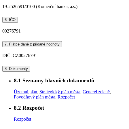
19-2526591/0100 (Komerční banka, a.s.)
6.
IČO
00276791
7.
Plátce daně z přidané hodnoty
DIČ: CZ00276791
8.
Dokumenty
8.1
Seznamy hlavních dokumentů
Územní plán
,
Strategický plán města
,
Generel zeleně
,
Povodňový plán města
,
Rozpočet
8.2
Rozpočet
Rozpočet