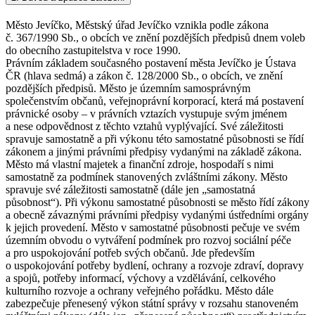
Město Jevíčko, Městský úřad Jevíčko vznikla podle zákona
č. 367/1990 Sb., o obcích ve znění pozdějších předpisů dnem voleb
do obecního zastupitelstva v roce 1990.
Právním základem současného postavení města Jevíčko je Ústava
ČR (hlava sedmá) a zákon č. 128/2000 Sb., o obcích, ve znění
pozdějších předpisů. Město je územním samosprávným
společenstvím občanů, veřejnoprávní korporací, která má postavení
právnické osoby – v právních vztazích vystupuje svým jménem
a nese odpovědnost z těchto vztahů vyplývající. Své záležitosti
spravuje samostatně a při výkonu této samostatné působnosti se řídí
zákonem a jinými právními předpisy vydanými na základě zákona.
Město má vlastní majetek a finanční zdroje, hospodaří s nimi
samostatně za podmínek stanovených zvláštními zákony. Město
spravuje své záležitosti samostatně (dále jen „samostatná
působnost“). Při výkonu samostatné působnosti se město řídí zákony
a obecně závaznými právními předpisy vydanými ústředními orgány
k jejich provedení. Město v samostatné působnosti pečuje ve svém
územním obvodu o vytváření podmínek pro rozvoj sociální péče
a pro uspokojování potřeb svých občanů. Jde především
o uspokojování potřeby bydlení, ochrany a rozvoje zdraví, dopravy
a spojů, potřeby informací, výchovy a vzdělávání, celkového
kulturního rozvoje a ochrany veřejného pořádku. Město dále
zabezpečuje přenesený výkon státní správy v rozsahu stanoveném