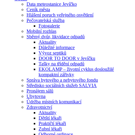
Data meteostanice Jevíčko
Ceník města
Hlášení poruch veřejného osvětlení
Pečovatelská služba
Fotogalerie
Mobilní rozhlas
Sběrný dvůr, likvidace odpadů
Aktuality
Důležité informace
Vývoz septiků
DOOR TO DOOR v Jevíčku
Tašky na třídění odpadů
EKOLAMP – životní cyklus dosloužilé
kompaktní zářivky
Správa bytového a nebytového fondu
Středisko sociálních služeb SALVIA
Pronájem sálů
Ubytovna
Údržba místních komunikací
Zdravotnictví
Aktuality
Dětští lékaři
Praktičtí lékaři
Zubní lékaři
Odborné ordinace