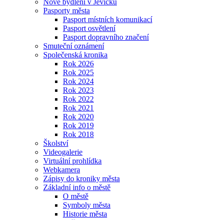
Nové bydlení v Jevíčku
Pasporty města
Pasport místních komunikací
Pasport osvětlení
Pasport dopravního značení
Smuteční oznámení
Společenská kronika
Rok 2026
Rok 2025
Rok 2024
Rok 2023
Rok 2022
Rok 2021
Rok 2020
Rok 2019
Rok 2018
Školství
Videogalerie
Virtuální prohlídka
Webkamera
Zápisy do kroniky města
Základní info o městě
O městě
Symboly města
Historie města