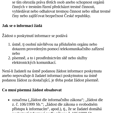
se tím ohrozila práva třetích osob anebo schopnost orgánů
činných v trestním řízení předcházet trestné činnosti,
vyhledávat nebo odhalovat trestnou činnost nebo stíhat trestné
činy nebo zajišťovat bezpečnost České republiky.
Jak se o informaci žádá
Žádost o poskytnutí informace se podává
ústně, tj osobní návštěvou na příslušném orgánu nebo
dotazem provedeným pomocí telekomunikačního zařízení
nebo
písemně, a to i prostřednictvím sítě nebo služby
elektronických komunikací.
Není-li žadateli na ústně podanou žádost informace poskytnuta
anebo nepovažuje-li žadatel informaci poskytnutou na ústně
podanou žádost za dostačující, je třeba podat žádost písemně.
Co musí písemná žádost obsahovat
označena („žádost dle informačního zákona“; „žádost dle
z. č. 106/1999 Sb.“; „žádost dle zákona o svobodném
přístupu k informacím“, apod.), tj., že se žadatel domáhá