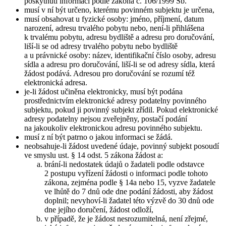
poskytnutí informací podle zákona č. 106/1999 Sb.
musí v ní být určeno, kterému povinném subjektu je určena,
musí obsahovat u fyzické osoby: jméno, příjmení, datum
narození, adresu trvalého pobytu nebo, není-li přihlášena
k trvalému pobytu, adresu bydliště a adresu pro doručování,
liší-li se od adresy trvalého pobytu nebo bydliště
a u právnické osoby: název, identifikační číslo osoby, adresu
sídla a adresu pro doručování, liší-li se od adresy sídla, která
žádost podává. Adresou pro doručování se rozumí též
elektronická adresa.
je-li žádost učiněna elektronicky, musí být podána
prostřednictvím elektronické adresy podatelny povinného
subjektu, pokud ji povinný subjekt zřídil. Pokud elektronické
adresy podatelny nejsou zveřejněny, postačí podání
na jakoukoliv elektronickou adresu povinného subjektu.
musí z ní být patrno o jakou informaci se žádá.
neobsahuje-li žádost uvedené údaje, povinný subjekt posoudí
ve smyslu ust. § 14 odst. 5 zákona žádost a:
brání-li nedostatek údajů o žadateli podle odstavce
2 postupu vyřízení žádosti o informaci podle tohoto
zákona, zejména podle § 14a nebo 15, vyzve žadatele
ve lhůtě do 7 dnů ode dne podání žádosti, aby žádost
doplnil; nevyhoví-li žadatel této výzvě do 30 dnů ode
dne jejího doručení, žádost odloží,
v případě, že je žádost nesrozumitelná, není zřejmé,