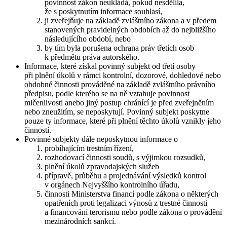
povinnost zákon neukládá, pokud nesdělila,
že s poskytnutím informace souhlasí,
ji zveřejňuje na základě zvláštního zákona a v předem
stanovených pravidelných obdobích až do nejbližšího
následujícího období, nebo
by tím byla porušena ochrana práv třetích osob
k předmětu práva autorského.
Informace, které získal povinný subjekt od třetí osoby
při plnění úkolů v rámci kontrolní, dozorové, dohledové nebo
obdobné činnosti prováděné na základě zvláštního právního
předpisu, podle kterého se na ně vztahuje povinnost
mlčenlivosti anebo jiný postup chránící je před zveřejněním
nebo zneužitím, se neposkytují. Povinný subjekt poskytne
pouze ty informace, které při plnění těchto úkolů vznikly jeho
činností.
Povinné subjekty dále neposkytnou informace o
probíhajícím trestním řízení,
rozhodovací činnosti soudů, s výjimkou rozsudků,
plnění úkolů zpravodajských služeb
přípravě, průběhu a projednávání výsledků kontrol
v orgánech Nejvyššího kontrolního úřadu,
činnosti Ministerstva financí podle zákona o některých
opatřeních proti legalizaci výnosů z trestné činnosti
a financování terorismu nebo podle zákona o provádění
mezinárodních sankcí.