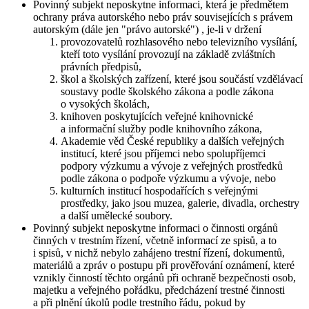
Povinný subjekt neposkytne informaci, která je předmětem
ochrany práva autorského nebo práv souvisejících s právem
autorským (dále jen "právo autorské") , je-li v držení
provozovatelů rozhlasového nebo televizního vysílání,
kteří toto vysílání provozují na základě zvláštních
právních předpisů,
škol a školských zařízení, které jsou součástí vzdělávací
soustavy podle školského zákona a podle zákona
o vysokých školách,
knihoven poskytujících veřejné knihovnické
a informační služby podle knihovního zákona,
Akademie věd České republiky a dalších veřejných
institucí, které jsou příjemci nebo spolupříjemci
podpory výzkumu a vývoje z veřejných prostředků
podle zákona o podpoře výzkumu a vývoje, nebo
kulturních institucí hospodařících s veřejnými
prostředky, jako jsou muzea, galerie, divadla, orchestry
a další umělecké soubory.
Povinný subjekt neposkytne informaci o činnosti orgánů
činných v trestním řízení, včetně informací ze spisů, a to
i spisů, v nichž nebylo zahájeno trestní řízení, dokumentů,
materiálů a zpráv o postupu při prověřování oznámení, které
vznikly činností těchto orgánů při ochraně bezpečnosti osob,
majetku a veřejného pořádku, předcházení trestné činnosti
a při plnění úkolů podle trestního řádu, pokud by