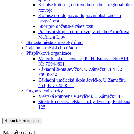
Komise kulturní, cestovního ruchu a regionálního
rozvoje
Komise pro dopravu, dopravní obslužnost a
bezpečnost
Sbor pro občanské záležitosti
Pracovní skupina pro rozvoj Zadního Arnoštova,
Mařína a Lípy
Starosta města a městský úřad
Tajemník městského úřadu
Příspěvkové organizace
Mateřská škola Jevíčko, K. H. Borovského 819,
IČ: 70944601
Základní škola Jevíčko, U Zámečku 784 IČ:
70996814
Základní umělecká škola Jevíčko, U Zámečku
451, IČ: 72068141
Organizační složky
Městská knihovna v Jevíčku, U Zámečku 451
Středisko pečovatelské služby Jevíčko, Kobližná
125
4.
Kontaktní spojení
Palackého nám. 1