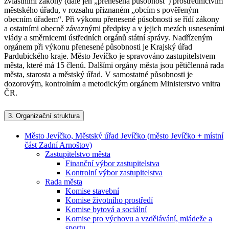
zvláštními zákony (dále jen „přenesená působnost“) prostřednictvím
městského úřadu, v rozsahu přiznaném „obcím s pověřeným
obecním úřadem“. Při výkonu přenesené působnosti se řídí zákony
a ostatními obecně závaznými předpisy a v jejich mezích usneseními
vlády a směrnicemi ústředních orgánů státní správy. Nadřízeným
orgánem při výkonu přenesené působnosti je Krajský úřad
Pardubického kraje. Město Jevíčko je spravováno zastupitelstvem
města, které má 15 členů. Dalšími orgány města jsou pětičlenná rada
města, starosta a městský úřad. V samostatné působnosti je
dozorovým, kontrolním a metodickým orgánem Ministerstvo vnitra
ČR.
3.
Organizační struktura
Město Jevíčko, Městský úřad Jevíčko (město Jevíčko + místní
část Zadní Arnoštov)
Zastupitelstvo města
Finanční výbor zastupitelstva
Kontrolní výbor zastupitelstva
Rada města
Komise stavební
Komise životního prostředí
Komise bytová a sociální
Komise pro výchovu a vzdělávání, mládeže a
sportu