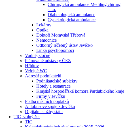
Chirurgická ambulance Mediling chirurg
s.r.o.
Diabetologická ambulance
Gynekologická ambulance
Lekárny
Optika
Doktoři Moravská Třebová
Nemocnice
Odborný léčebný ústav Jevíčko
Linka psychopomoci
Vodné, stočné
Plánované odstávky ČEZ
Hřbitov
Veřejné WC
Adresář podnikatelů
Podnikatelské subjekty
Hotely a restaurace
Krajská hospodářská komora Pardubického kraje
Firmy v Jevíčku
Platba místních poplatků
Autobusové spoje z Jevíčka
Digitální služby státu
TIC, volný čas
TIC
Kalendář veřejných akcí pro rok 2025–2026