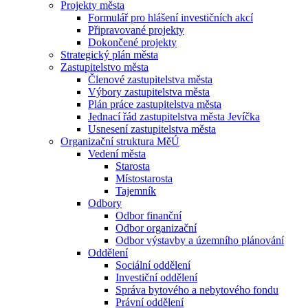
Projekty města
Formulář pro hlášení investičních akcí
Připravované projekty
Dokončené projekty
Strategický plán města
Zastupitelstvo města
Členové zastupitelstva města
Výbory zastupitelstva města
Plán práce zastupitelstva města
Jednací řád zastupitelstva města Jevíčka
Usnesení zastupitelstva města
Organizační struktura MěÚ
Vedení města
Starosta
Místostarosta
Tajemník
Odbory
Odbor finanční
Odbor organizační
Odbor výstavby a územního plánování
Oddělení
Sociální oddělení
Investiční oddělení
Správa bytového a nebytového fondu
Právní oddělení