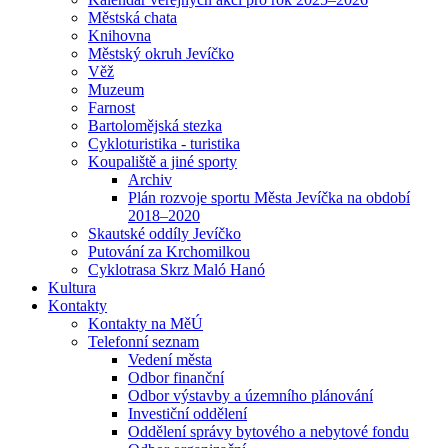
Městská chata
Knihovna
Městský okruh Jevíčko
Věž
Muzeum
Farnost
Bartolomějská stezka
Cykloturistika - turistika
Koupaliště a jiné sporty
Archiv
Plán rozvoje sportu Města Jevíčka na období
2018–2020
Skautské oddíly Jevíčko
Putování za Krchomilkou
Cyklotrasa Skrz Maló Hanó
Kultura
Kontakty
Kontakty na MěÚ
Telefonní seznam
Vedení města
Odbor finanční
Odbor výstavby a územního plánování
Investiční oddělení
Oddělení správy bytového a nebytové fondu