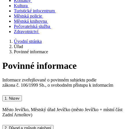
Kontakty
Kultura
Turistické infocentrum
Městská policie
Městská knihovna
Pečovatelská služba
Zdravotnictví
Úvodní stránka
Úřad
Povinné informace
Povinné informace
Informace zveřejňované o povinném subjektu podle
zákona č. 106/1999 Sb., o svobodném přístupu k informacím
1.
Název
Město Jevíčko, Městský úřad Jevíčko (město Jevíčko + místní část
Zadní Arnoštov)
2.
Důvod a způsob založení