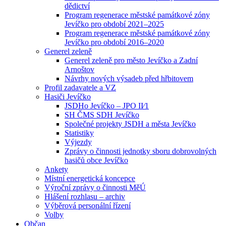
dědictví
Program regenerace městské památkové zóny
Jevíčko pro období 2021–2025
Program regenerace městské památkové zóny
Jevíčko pro období 2016–2020
Generel zeleně
Generel zeleně pro město Jevíčko a Zadní
Arnoštov
Návrhy nových výsadeb před hřbitovem
Profil zadavatele a VZ
Hasiči Jevíčko
JSDHo Jevíčko – JPO II⁄1
SH ČMS SDH Jevíčko
Společné projekty JSDH a města Jevíčko
Statistiky
Výjezdy
Zprávy o činnosti jednotky sboru dobrovolných
hasičů obce Jevíčko
Ankety
Místní energetická koncepce
Výroční zprávy o činnosti MěÚ
Hlášení rozhlasu – archiv
Výběrová personální řízení
Volby
Občan