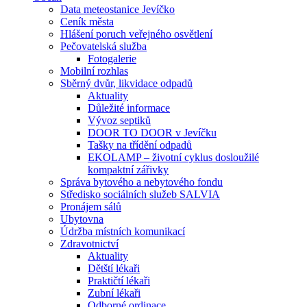
Data meteostanice Jevíčko
Ceník města
Hlášení poruch veřejného osvětlení
Pečovatelská služba
Fotogalerie
Mobilní rozhlas
Sběrný dvůr, likvidace odpadů
Aktuality
Důležité informace
Vývoz septiků
DOOR TO DOOR v Jevíčku
Tašky na třídění odpadů
EKOLAMP – životní cyklus dosloužilé
kompaktní zářivky
Správa bytového a nebytového fondu
Středisko sociálních služeb SALVIA
Pronájem sálů
Ubytovna
Údržba místních komunikací
Zdravotnictví
Aktuality
Dětští lékaři
Praktičtí lékaři
Zubní lékaři
Odborné ordinace