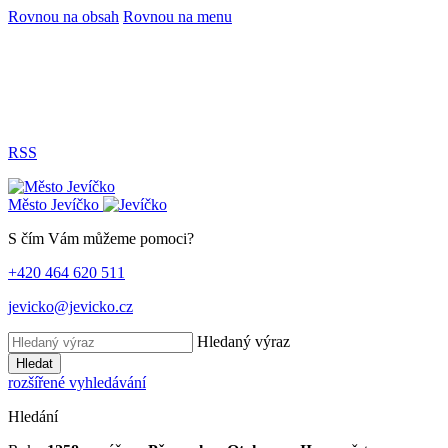
Rovnou na obsah
Rovnou na menu
RSS
Město
Jevíčko
S čím Vám můžeme pomoci?
+420 464 620 511
jevicko@jevicko.cz
Hledaný výraz
Hledat
rozšířené vyhledávání
Hledání