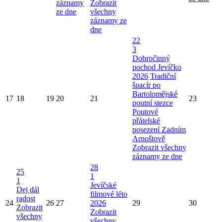
záznamy
Zobrazit
ze dne
všechny
záznamy ze
dne
22
3
Dobročinný
pochod Jevíčko
2026
Tradiční
špacír po
Bartolomějské
17
18
19
20
21
23
poutní stezce
Poutové
přátelské
posezení Zadním
Arnoštově
Zobrazit všechny
záznamy ze dne
28
25
1
1
Jevíčské
Dej dál
filmové léto
radost
24
26
27
2026
29
30
Zobrazit
Zobrazit
všechny
všechny