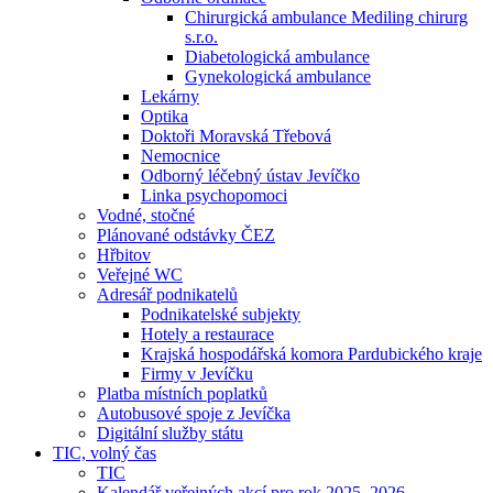
Chirurgická ambulance Mediling chirurg
s.r.o.
Diabetologická ambulance
Gynekologická ambulance
Lekárny
Optika
Doktoři Moravská Třebová
Nemocnice
Odborný léčebný ústav Jevíčko
Linka psychopomoci
Vodné, stočné
Plánované odstávky ČEZ
Hřbitov
Veřejné WC
Adresář podnikatelů
Podnikatelské subjekty
Hotely a restaurace
Krajská hospodářská komora Pardubického kraje
Firmy v Jevíčku
Platba místních poplatků
Autobusové spoje z Jevíčka
Digitální služby státu
TIC, volný čas
TIC
Kalendář veřejných akcí pro rok 2025–2026