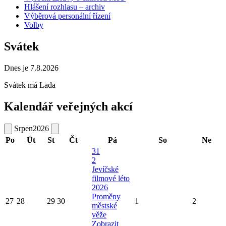
Hlášení rozhlasu – archiv
Výběrová personální řízení
Volby
Svátek
Dnes je 7.8.2026
Svátek má
Lada
Kalendář veřejných akcí
Srpen
2026
Po
Út
St
Čt
Pá
So
Ne
31
2
Jevíčské
filmové léto
2026
Proměny
27
28
29
30
1
2
městské
věže
Zobrazit