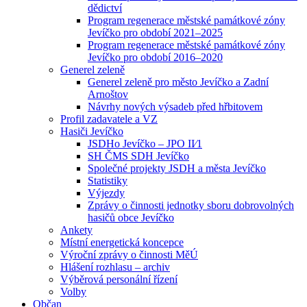
dědictví
Program regenerace městské památkové zóny
Jevíčko pro období 2021–2025
Program regenerace městské památkové zóny
Jevíčko pro období 2016–2020
Generel zeleně
Generel zeleně pro město Jevíčko a Zadní
Arnoštov
Návrhy nových výsadeb před hřbitovem
Profil zadavatele a VZ
Hasiči Jevíčko
JSDHo Jevíčko – JPO II⁄1
SH ČMS SDH Jevíčko
Společné projekty JSDH a města Jevíčko
Statistiky
Výjezdy
Zprávy o činnosti jednotky sboru dobrovolných
hasičů obce Jevíčko
Ankety
Místní energetická koncepce
Výroční zprávy o činnosti MěÚ
Hlášení rozhlasu – archiv
Výběrová personální řízení
Volby
Občan