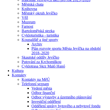
Městská chata
Knihovna
Městský okruh Jevíčko
Věž
Muzeum
Farnost
Bartolomějská stezka
Cykloturistika - turistika
Koupaliště a jiné sporty
Archiv
Plán rozvoje sportu Města Jevíčka na období
2018–2020
Skautské oddíly Jevíčko
Putování za Krchomilkou
Cyklotrasa Skrz Maló Hanó
Kultura
Kontakty
Kontakty na MěÚ
Telefonní seznam
Vedení města
Odbor finanční
Odbor výstavby a územního plánování
Investiční oddělení
Oddělení správy bytového a nebytové fondu