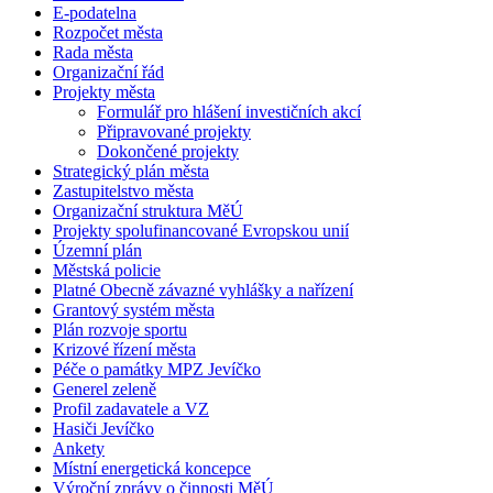
E-podatelna
Rozpočet města
Rada města
Organizační řád
Projekty města
Formulář pro hlášení investičních akcí
Připravované projekty
Dokončené projekty
Strategický plán města
Zastupitelstvo města
Organizační struktura MěÚ
Projekty spolufinancované Evropskou unií
Územní plán
Městská policie
Platné Obecně závazné vyhlášky a nařízení
Grantový systém města
Plán rozvoje sportu
Krizové řízení města
Péče o památky MPZ Jevíčko
Generel zeleně
Profil zadavatele a VZ
Hasiči Jevíčko
Ankety
Místní energetická koncepce
Výroční zprávy o činnosti MěÚ