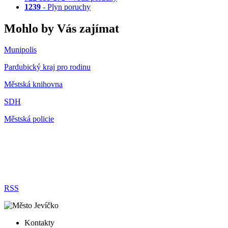
1239
- Plyn poruchy
Mohlo by Vás zajímat
Munipolis
Pardubický kraj pro rodinu
Městská knihovna
SDH
Městská policie
RSS
Kontakty