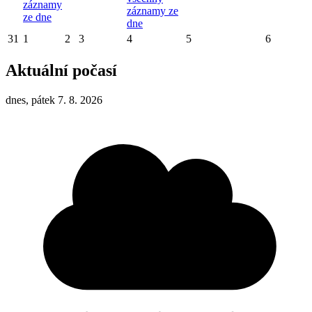
záznamy
záznamy ze
ze dne
dne
31
1
2
3
4
5
6
Aktuální počasí
dnes, pátek 7. 8. 2026