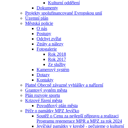
Kulturní oddělení
Dokumenty
Projekty spolufinancované Evropskou unií
Územní plán
Městská policie
O nás
Postupy
Odchyt zvířat
Ztráty a nálezy
Fotogalerie
Rok 2018
Rok 2017
Ze služby
Kamerový systém
Dotazy
Kontakty
Platné Obecně závazné vyhlášky a nařízení
Grantový systém města
Plán rozvoje sportu
Krizové řízení města
Povodňový plán města
Péče o památky MPZ Jevíčko
Soutěž o Cenu za nejlepší přípravu a realizaci
Programu regenerace MPR a MPZ za rok 2024
Jevíčské památky v kresbě - pečujeme o kulturní