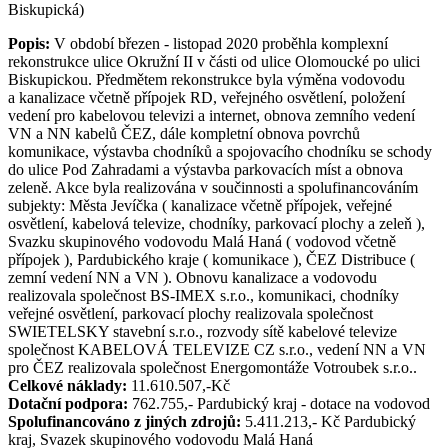
Biskupická)
Popis:
V období březen - listopad 2020 proběhla komplexní
rekonstrukce ulice Okružní II v části od ulice Olomoucké po ulici
Biskupickou. Předmětem rekonstrukce byla výměna vodovodu
a kanalizace včetně přípojek RD, veřejného osvětlení, položení
vedení pro kabelovou televizi a internet, obnova zemního vedení
VN a NN kabelů ČEZ, dále kompletní obnova povrchů
komunikace, výstavba chodníků a spojovacího chodníku se schody
do ulice Pod Zahradami a výstavba parkovacích míst a obnova
zeleně. Akce byla realizována v součinnosti a spolufinancováním
subjekty: Města Jevíčka ( kanalizace včetně přípojek, veřejné
osvětlení, kabelová televize, chodníky, parkovací plochy a zeleň ),
Svazku skupinového vodovodu Malá Haná ( vodovod včetně
přípojek ), Pardubického kraje ( komunikace ), ČEZ Distribuce (
zemní vedení NN a VN ). Obnovu kanalizace a vodovodu
realizovala společnost BS-IMEX s.r.o., komunikaci, chodníky
veřejné osvětlení, parkovací plochy realizovala společnost
SWIETELSKY stavební s.r.o., rozvody sítě kabelové televize
společnost KABELOVÁ TELEVIZE CZ s.r.o., vedení NN a VN
pro ČEZ realizovala společnost Energomontáže Votroubek s.r.o..
Celkové náklady:
11.610.507,-Kč
Dotační podpora:
762.755,- Pardubický kraj - dotace na vodovod
Spolufinancováno z jiných zdrojů:
5.411.213,- Kč Pardubický
kraj, Svazek skupinového vodovodu Malá Haná