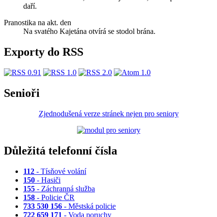
daří.
Pranostika na akt. den
Na svatého Kajetána otvírá se stodol brána.
Exporty do RSS
Senioři
Zjednodušená verze stránek nejen pro seniory
Důležitá telefonní čísla
112
- Tísňové volání
150
- Hasiči
155
- Záchranná služba
158
- Policie ČR
733 530 156
- Městská policie
722 659 171
- Voda poruchy