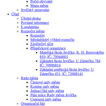
Počet obyvatel
Mapa města
Jevíčský zpravodaj
Úřad
Úřední deska
Povinné informace
E-podatelna
Rozpočet města
Rozpočet
Střednědobý výhled rozpočtu
Závěrečný účet
Příspěvkové organizace
Mateřská škola Jevíčko, K. H. Borovského
819, IČ: 70944601
Základní škola Jevíčko, U Zámečku 784
IČ: 70996814
Základní umělecká škola Jevíčko, U
Zámečku 451, IČ: 72068141
Rada města
Členové rady města
Komise rady města
Jednací řád rady města
Plán práce Rady města Jevíčka
Usnesení rady města
Organizační řád