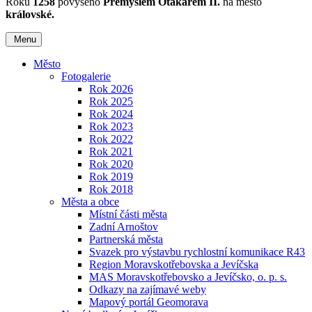
Roku
1258
povýšeno
Přemyslem Otakarem II.
na město
královské.
Menu
Město
Fotogalerie
Rok 2026
Rok 2025
Rok 2024
Rok 2023
Rok 2022
Rok 2021
Rok 2020
Rok 2019
Rok 2018
Města a obce
Místní části města
Zadní Arnoštov
Partnerská města
Svazek pro výstavbu rychlostní komunikace R43
Region Moravskotřebovska a Jevíčska
MAS Moravskotřebovsko a Jevíčsko, o. p. s.
Odkazy na zajímavé weby
Mapový portál Geomorava