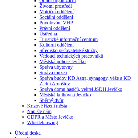
Odbor organizační
Životní prostředí
Matriční oddělení
Sociální oddělení
Povolování VHP
Právní oddělení
Ústředna
Turistické informační centrum
Kulturní oddělení
Středisko pečovatelské služby
Vedoucí technických pracovníků
Městská policie Jevíčko
Správa ubytovny
Správa muzea
Správa budov KD Astra, synagogy, věže a KD
Zadní Arnoštov
Správa domu hasičů, velitel JSDH Jevíčko
Městská knihovna Jevíčko
Sběrný dvůr
Krizové řízení města
Napište nám
GDPR a Město Jevíčko
Whistleblowing
Úřední deska