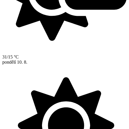
31/15 °C
pondělí
10. 8.