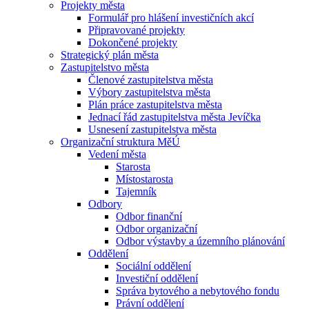
Projekty města
Formulář pro hlášení investičních akcí
Připravované projekty
Dokončené projekty
Strategický plán města
Zastupitelstvo města
Členové zastupitelstva města
Výbory zastupitelstva města
Plán práce zastupitelstva města
Jednací řád zastupitelstva města Jevíčka
Usnesení zastupitelstva města
Organizační struktura MěÚ
Vedení města
Starosta
Místostarosta
Tajemník
Odbory
Odbor finanční
Odbor organizační
Odbor výstavby a územního plánování
Oddělení
Sociální oddělení
Investiční oddělení
Správa bytového a nebytového fondu
Právní oddělení