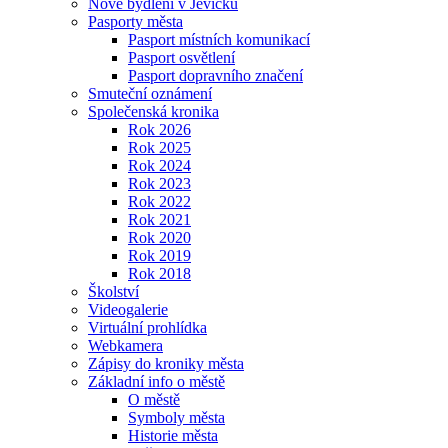
Nové bydlení v Jevíčku
Pasporty města
Pasport místních komunikací
Pasport osvětlení
Pasport dopravního značení
Smuteční oznámení
Společenská kronika
Rok 2026
Rok 2025
Rok 2024
Rok 2023
Rok 2022
Rok 2021
Rok 2020
Rok 2019
Rok 2018
Školství
Videogalerie
Virtuální prohlídka
Webkamera
Zápisy do kroniky města
Základní info o městě
O městě
Symboly města
Historie města