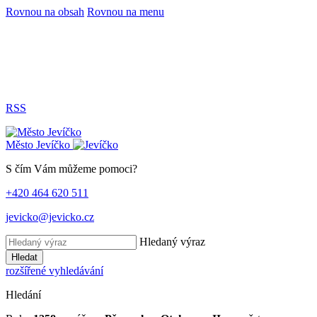
Rovnou na obsah
Rovnou na menu
RSS
Město
Jevíčko
S čím Vám můžeme pomoci?
+420 464 620 511
jevicko@jevicko.cz
Hledaný výraz
Hledat
rozšířené vyhledávání
Hledání