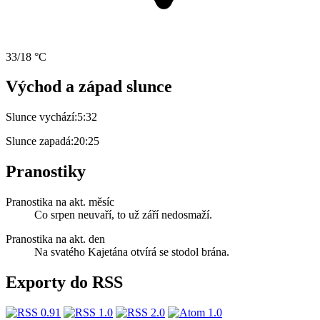
33/18 °C
Východ a západ slunce
Slunce vychází:
5:32
Slunce zapadá:
20:25
Pranostiky
Pranostika na akt. měsíc
Co srpen neuvaří, to už září nedosmaží.
Pranostika na akt. den
Na svatého Kajetána otvírá se stodol brána.
Exporty do RSS