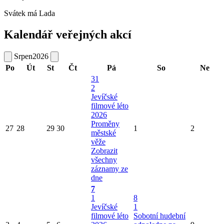
Svátek má
Lada
Kalendář veřejných akcí
Srpen
2026
Po
Út
St
Čt
Pá
So
Ne
31
2
Jevíčské
filmové léto
2026
Proměny
27
28
29
30
1
2
městské
věže
Zobrazit
všechny
záznamy ze
dne
7
1
8
Jevíčské
1
filmové léto
Sobotní hudební