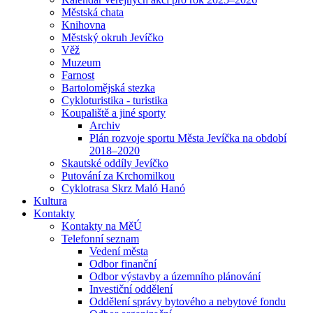
Městská chata
Knihovna
Městský okruh Jevíčko
Věž
Muzeum
Farnost
Bartolomějská stezka
Cykloturistika - turistika
Koupaliště a jiné sporty
Archiv
Plán rozvoje sportu Města Jevíčka na období
2018–2020
Skautské oddíly Jevíčko
Putování za Krchomilkou
Cyklotrasa Skrz Maló Hanó
Kultura
Kontakty
Kontakty na MěÚ
Telefonní seznam
Vedení města
Odbor finanční
Odbor výstavby a územního plánování
Investiční oddělení
Oddělení správy bytového a nebytové fondu