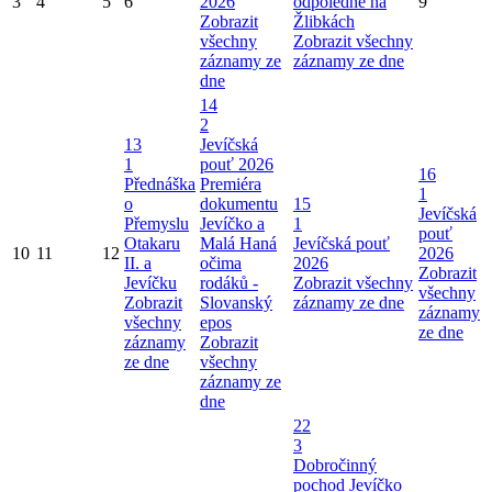
3
4
5
6
2026
odpoledne na
9
Zobrazit
Žlibkách
všechny
Zobrazit všechny
záznamy ze
záznamy ze dne
dne
14
2
13
Jevíčská
1
pouť 2026
16
Přednáška
Premiéra
1
o
dokumentu
15
Jevíčská
Přemyslu
Jevíčko a
1
pouť
Otakaru
Malá Haná
Jevíčská pouť
10
11
12
2026
II. a
očima
2026
Zobrazit
Jevíčku
rodáků -
Zobrazit všechny
všechny
Zobrazit
Slovanský
záznamy ze dne
záznamy
všechny
epos
ze dne
záznamy
Zobrazit
ze dne
všechny
záznamy ze
dne
22
3
Dobročinný
pochod Jevíčko