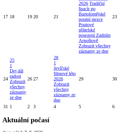
2026
Tradiční
špacír po
Bartolomějské
17
18
19
20
21
23
poutní stezce
Poutové
přátelské
posezení Zadním
Arnoštově
Zobrazit všechny
záznamy ze dne
28
25
1
1
Jevíčské
Dej dál
filmové léto
radost
24
26
27
2026
29
30
Zobrazit
Zobrazit
všechny
všechny
záznamy
záznamy ze
ze dne
dne
31
1
2
3
4
5
6
Aktuální počasí