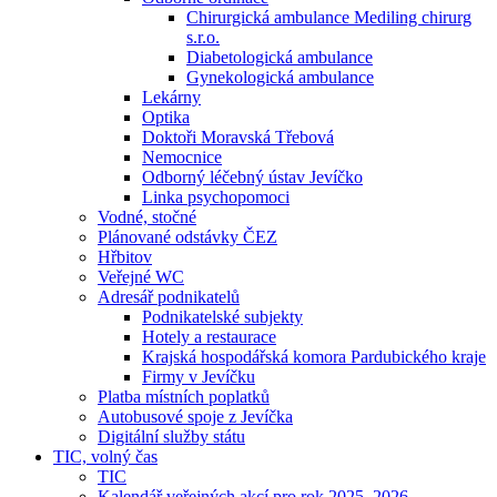
Chirurgická ambulance Mediling chirurg
s.r.o.
Diabetologická ambulance
Gynekologická ambulance
Lekárny
Optika
Doktoři Moravská Třebová
Nemocnice
Odborný léčebný ústav Jevíčko
Linka psychopomoci
Vodné, stočné
Plánované odstávky ČEZ
Hřbitov
Veřejné WC
Adresář podnikatelů
Podnikatelské subjekty
Hotely a restaurace
Krajská hospodářská komora Pardubického kraje
Firmy v Jevíčku
Platba místních poplatků
Autobusové spoje z Jevíčka
Digitální služby státu
TIC, volný čas
TIC
Kalendář veřejných akcí pro rok 2025–2026