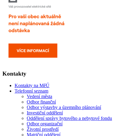
Kontakty
Kontakty na MěÚ
Telefonní seznam
Vedení města
Odbor finanční
Odbor výstavby a územního plánování
Investiční oddělení
Oddělení správy bytového a nebytové fondu
Odbor organizační
Životní prostředí
Matriční oddělení