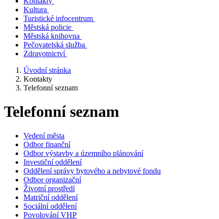
Kontakty
Kultura
Turistické infocentrum
Městská policie
Městská knihovna
Pečovatelská služba
Zdravotnictví
Úvodní stránka
Kontakty
Telefonní seznam
Telefonní seznam
Vedení města
Odbor finanční
Odbor výstavby a územního plánování
Investiční oddělení
Oddělení správy bytového a nebytové fondu
Odbor organizační
Životní prostředí
Matriční oddělení
Sociální oddělení
Povolování VHP