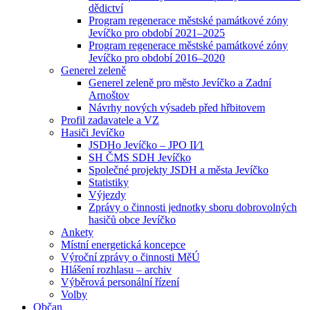
dědictví
Program regenerace městské památkové zóny
Jevíčko pro období 2021–2025
Program regenerace městské památkové zóny
Jevíčko pro období 2016–2020
Generel zeleně
Generel zeleně pro město Jevíčko a Zadní
Arnoštov
Návrhy nových výsadeb před hřbitovem
Profil zadavatele a VZ
Hasiči Jevíčko
JSDHo Jevíčko – JPO II⁄1
SH ČMS SDH Jevíčko
Společné projekty JSDH a města Jevíčko
Statistiky
Výjezdy
Zprávy o činnosti jednotky sboru dobrovolných
hasičů obce Jevíčko
Ankety
Místní energetická koncepce
Výroční zprávy o činnosti MěÚ
Hlášení rozhlasu – archiv
Výběrová personální řízení
Volby
Občan