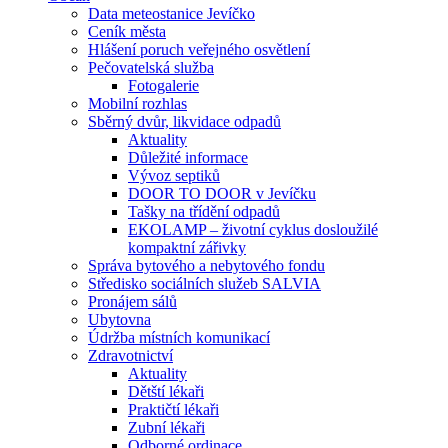
Data meteostanice Jevíčko
Ceník města
Hlášení poruch veřejného osvětlení
Pečovatelská služba
Fotogalerie
Mobilní rozhlas
Sběrný dvůr, likvidace odpadů
Aktuality
Důležité informace
Vývoz septiků
DOOR TO DOOR v Jevíčku
Tašky na třídění odpadů
EKOLAMP – životní cyklus dosloužilé
kompaktní zářivky
Správa bytového a nebytového fondu
Středisko sociálních služeb SALVIA
Pronájem sálů
Ubytovna
Údržba místních komunikací
Zdravotnictví
Aktuality
Dětští lékaři
Praktičtí lékaři
Zubní lékaři
Odborné ordinace