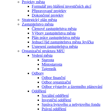
Projekty města
Formulář pro hlášení investičních akcí
Připravované projekty
Dokončené projekty
Strategický plán města
Zastupitelstvo města
Členové zastupitelstva města
Výbory zastupitelstva města
Plán práce zastupitelstva města
Jednací řád zastupitelstva města Jevíčka
Usnesení zastupitelstva města
Organizační struktura MěÚ
Vedení města
Starosta
Místostarosta
Tajemník
Odbory
Odbor finanční
Odbor organizační
Odbor výstavby a územního plánování
Oddělení
Sociální oddělení
Investiční oddělení
Správa bytového a nebytového fondu
Právní oddělení