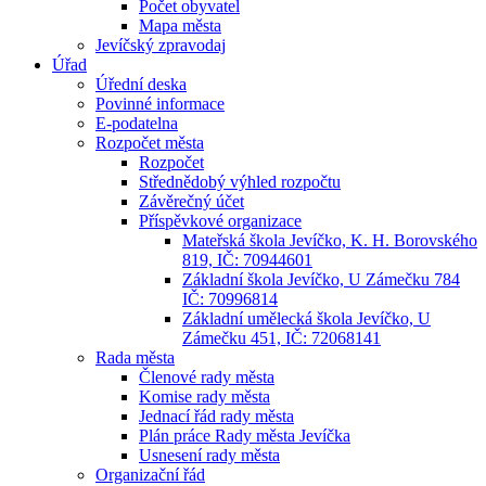
Počet obyvatel
Mapa města
Jevíčský zpravodaj
Úřad
Úřední deska
Povinné informace
E-podatelna
Rozpočet města
Rozpočet
Střednědobý výhled rozpočtu
Závěrečný účet
Příspěvkové organizace
Mateřská škola Jevíčko, K. H. Borovského
819, IČ: 70944601
Základní škola Jevíčko, U Zámečku 784
IČ: 70996814
Základní umělecká škola Jevíčko, U
Zámečku 451, IČ: 72068141
Rada města
Členové rady města
Komise rady města
Jednací řád rady města
Plán práce Rady města Jevíčka
Usnesení rady města
Organizační řád