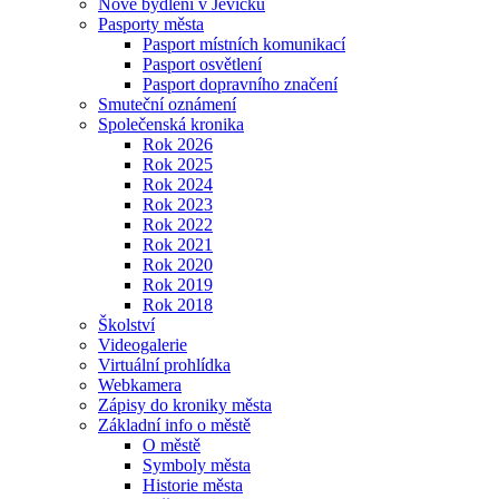
Nové bydlení v Jevíčku
Pasporty města
Pasport místních komunikací
Pasport osvětlení
Pasport dopravního značení
Smuteční oznámení
Společenská kronika
Rok 2026
Rok 2025
Rok 2024
Rok 2023
Rok 2022
Rok 2021
Rok 2020
Rok 2019
Rok 2018
Školství
Videogalerie
Virtuální prohlídka
Webkamera
Zápisy do kroniky města
Základní info o městě
O městě
Symboly města
Historie města