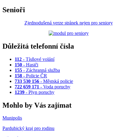
Senioři
Zjednodušená verze stránek nejen pro seniory
Důležitá telefonní čísla
112
- Tísňové volání
150
- Hasiči
155
- Záchranná služba
158
- Policie ČR
733 530 156
- Městská policie
722 659 171
- Voda poruchy
1239
- Plyn poruchy
Mohlo by Vás zajímat
Munipolis
Pardubický kraj pro rodinu