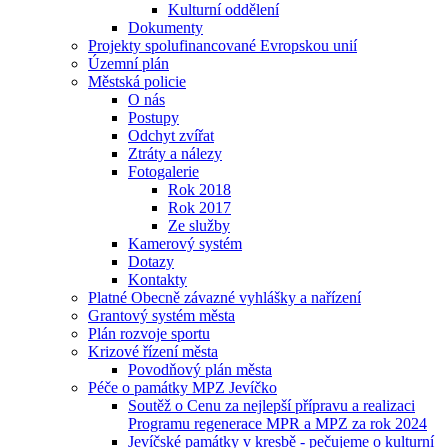
Kulturní oddělení
Dokumenty
Projekty spolufinancované Evropskou unií
Územní plán
Městská policie
O nás
Postupy
Odchyt zvířat
Ztráty a nálezy
Fotogalerie
Rok 2018
Rok 2017
Ze služby
Kamerový systém
Dotazy
Kontakty
Platné Obecně závazné vyhlášky a nařízení
Grantový systém města
Plán rozvoje sportu
Krizové řízení města
Povodňový plán města
Péče o památky MPZ Jevíčko
Soutěž o Cenu za nejlepší přípravu a realizaci
Programu regenerace MPR a MPZ za rok 2024
Jevíčské památky v kresbě - pečujeme o kulturní