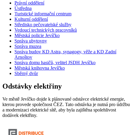
Právní oddělení
Ústředna
Turistické informační centrum
Kulturní oddělení
Středisko pečovatelské služby
Vedoucí technických pracovníků
Městská policie Jevíčko
Správa ubytovny
Správa muzea
Správa budov KD Astra, synagogy, věže a KD Zadní
Arnoštov
Správa domu hasičů, velitel JSDH Jevíčko
Městská knihovna Jevíčko
Sběrný dvůr
Odstávky elektřiny
Ve městě Jevíčko dojde k plánované odstávce elektrické energie,
kterou provede společnost ČEZ. Tato odstávka je nutná pro údržbu
a modernizaci elektrické sítě, aby byla zajištěna spolehlivost
dodávek elektřiny.