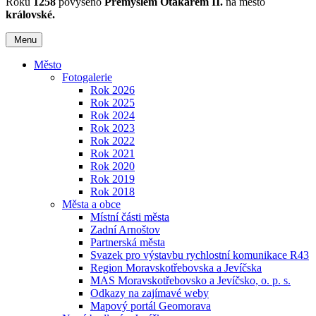
Roku
1258
povýšeno
Přemyslem Otakarem II.
na město
královské.
Menu
Město
Fotogalerie
Rok 2026
Rok 2025
Rok 2024
Rok 2023
Rok 2022
Rok 2021
Rok 2020
Rok 2019
Rok 2018
Města a obce
Místní části města
Zadní Arnoštov
Partnerská města
Svazek pro výstavbu rychlostní komunikace R43
Region Moravskotřebovska a Jevíčska
MAS Moravskotřebovsko a Jevíčsko, o. p. s.
Odkazy na zajímavé weby
Mapový portál Geomorava