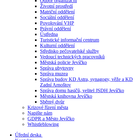
Odbor organizační
Životní prostředí
Matriční oddělení
Sociální oddělení
Povolování VHP
Právní oddělení
Ústředna
Turistické informační centrum
Kulturní oddělení
Středisko pečovatelské služby
Vedoucí technických pracovníků
Městská policie Jevíčko
Správa ubytovny
Správa muzea
Správa budov KD Astra, synagogy, věže a KD
Zadní Arnoštov
Správa domu hasičů, velitel JSDH Jevíčko
Městská knihovna Jevíčko
Sběrný dvůr
Krizové řízení města
Napište nám
GDPR a Město Jevíčko
Whistleblowing
Úřední deska