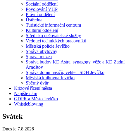
Sociální oddělení
Povolování VHP
Právní oddělení
Ústředna
Turistické informační centrum
Kulturní oddělení
Středisko pečovatelské služby
Vedoucí technických pracovníků
Městská policie Jevíčko
Správa ubytovny
Správa muzea
Správa budov KD Astra, synagogy, věže a KD Zadní
Arnoštov
Správa domu hasičů, velitel JSDH Jevíčko
Městská knihovna Jevíčko
Sběrný dvůr
Krizové řízení města
Napište nám
GDPR a Město Jevíčko
Whistleblowing
Svátek
Dnes je 7.8.2026