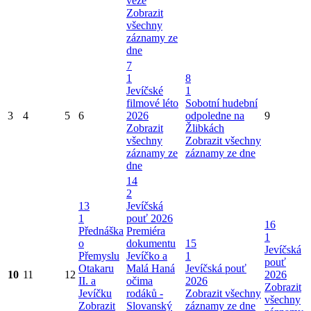
věže
Zobrazit
všechny
záznamy ze
dne
7
1
8
Jevíčské
1
filmové léto
Sobotní hudební
3
4
5
6
2026
odpoledne na
9
Zobrazit
Žlibkách
všechny
Zobrazit všechny
záznamy ze
záznamy ze dne
dne
14
2
13
Jevíčská
1
pouť 2026
16
Přednáška
Premiéra
1
o
dokumentu
15
Jevíčská
Přemyslu
Jevíčko a
1
pouť
Otakaru
Malá Haná
Jevíčská pouť
10
11
12
2026
II. a
očima
2026
Zobrazit
Jevíčku
rodáků -
Zobrazit všechny
všechny
Zobrazit
Slovanský
záznamy ze dne