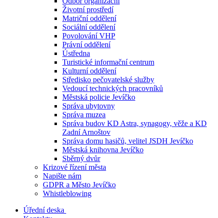
Odbor organizační
Životní prostředí
Matriční oddělení
Sociální oddělení
Povolování VHP
Právní oddělení
Ústředna
Turistické informační centrum
Kulturní oddělení
Středisko pečovatelské služby
Vedoucí technických pracovníků
Městská policie Jevíčko
Správa ubytovny
Správa muzea
Správa budov KD Astra, synagogy, věže a KD
Zadní Arnoštov
Správa domu hasičů, velitel JSDH Jevíčko
Městská knihovna Jevíčko
Sběrný dvůr
Krizové řízení města
Napište nám
GDPR a Město Jevíčko
Whistleblowing
Úřední deska