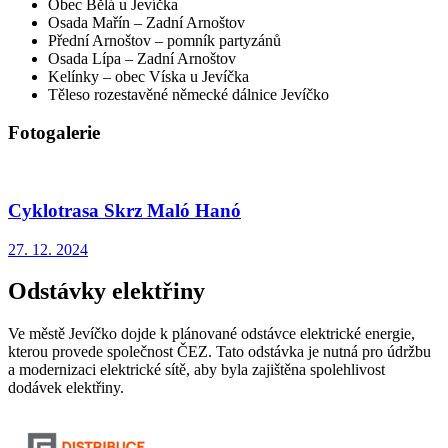
Obec Bělá u Jevíčka
Osada Mařín – Zadní Arnoštov
Přední Arnoštov – pomník partyzánů
Osada Lípa – Zadní Arnoštov
Kelínky – obec Víska u Jevíčka
Těleso rozestavěné německé dálnice Jevíčko
Fotogalerie
Cyklotrasa Skrz Maló Hanó
27. 12. 2024
Odstávky elektřiny
Ve městě Jevíčko dojde k plánované odstávce elektrické energie,
kterou provede společnost ČEZ. Tato odstávka je nutná pro údržbu
a modernizaci elektrické sítě, aby byla zajištěna spolehlivost
dodávek elektřiny.