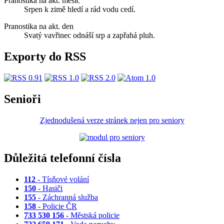
Pranostika na akt. měsíc
Srpen k zimě hledí a rád vodu cedí.
Pranostika na akt. den
Svatý vavřinec odnáší srp a zapřahá pluh.
Exporty do RSS
Senioři
Zjednodušená verze stránek nejen pro seniory
Důležitá telefonní čísla
112
- Tísňové volání
150
- Hasiči
155
- Záchranná služba
158
- Policie ČR
733 530 156
- Městská policie