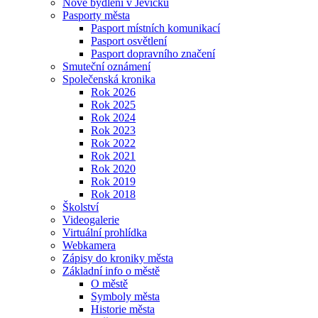
Nové bydlení v Jevíčku
Pasporty města
Pasport místních komunikací
Pasport osvětlení
Pasport dopravního značení
Smuteční oznámení
Společenská kronika
Rok 2026
Rok 2025
Rok 2024
Rok 2023
Rok 2022
Rok 2021
Rok 2020
Rok 2019
Rok 2018
Školství
Videogalerie
Virtuální prohlídka
Webkamera
Zápisy do kroniky města
Základní info o městě
O městě
Symboly města
Historie města