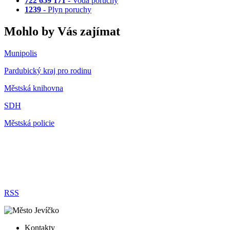
722 659 171
- Voda poruchy
1239
- Plyn poruchy
Mohlo by Vás zajímat
Munipolis
Pardubický kraj pro rodinu
Městská knihovna
SDH
Městská policie
RSS
Kontakty