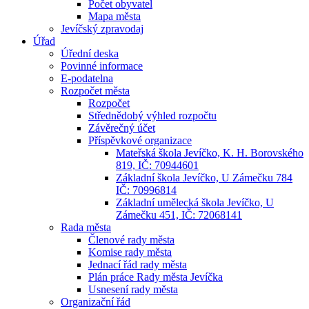
Počet obyvatel
Mapa města
Jevíčský zpravodaj
Úřad
Úřední deska
Povinné informace
E-podatelna
Rozpočet města
Rozpočet
Střednědobý výhled rozpočtu
Závěrečný účet
Příspěvkové organizace
Mateřská škola Jevíčko, K. H. Borovského
819, IČ: 70944601
Základní škola Jevíčko, U Zámečku 784
IČ: 70996814
Základní umělecká škola Jevíčko, U
Zámečku 451, IČ: 72068141
Rada města
Členové rady města
Komise rady města
Jednací řád rady města
Plán práce Rady města Jevíčka
Usnesení rady města
Organizační řád