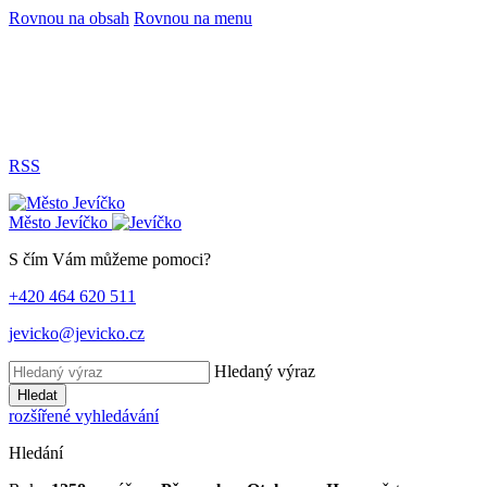
Rovnou na obsah
Rovnou na menu
RSS
Město
Jevíčko
S čím Vám můžeme pomoci?
+420 464 620 511
jevicko@jevicko.cz
Hledaný výraz
Hledat
rozšířené vyhledávání
Hledání