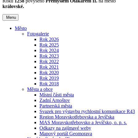
Roku
1258
povýšeno
Přemyslem Otakarem II.
na město
královské.
Menu
Město
Fotogalerie
Rok 2026
Rok 2025
Rok 2024
Rok 2023
Rok 2022
Rok 2021
Rok 2020
Rok 2019
Rok 2018
Města a obce
Místní části města
Zadní Arnoštov
Partnerská města
Svazek pro výstavbu rychlostní komunikace R43
Region Moravskotřebovska a Jevíčska
MAS Moravskotřebovsko a Jevíčsko, o. p. s.
Odkazy na zajímavé weby
Mapový portál Geomorava