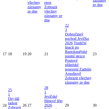
záznamy
všechny
epos
ze dne
záznamy
Zobrazit
ze dne
všechny
záznamy ze
dne
22
3
Dobročinný
pochod Jevíčko
2026
Tradiční
špacír po
Bartolomějské
17
18
19
20
21
23
poutní stezce
Poutové
přátelské
posezení Zadním
Arnoštově
Zobrazit všechny
záznamy ze dne
28
25
1
1
Jevíčské
Dej dál
filmové léto
radost
24
26
27
2026
29
30
Zobrazit