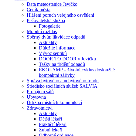
Data meteostanice Jevíčko
Ceník města
Hlášení poruch veřejného osvětlení
Pečovatelská služba
Fotogalerie
Mobilní rozhlas
Sběrný dvůr, likvidace odpadů
Aktuality
Důležité informace
Vývoz septiků
DOOR TO DOOR v Jevíčku
Tašky na třídění odpadů
EKOLAMP – životní cyklus dosloužilé
kompaktní zářivky
Správa bytového a nebytového fondu
Středisko sociálních služeb SALVIA
Pronájem sálů
Ubytovna
Údržba místních komunikací
Zdravotnictví
Aktuality
Dětští lékaři
Praktičtí lékaři
Zubní lékaři
Odborné ordinace