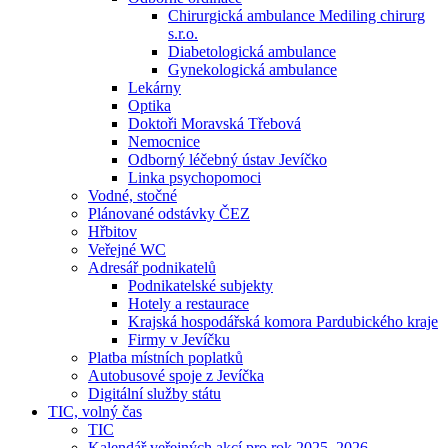
Chirurgická ambulance Mediling chirurg
s.r.o.
Diabetologická ambulance
Gynekologická ambulance
Lekárny
Optika
Doktoři Moravská Třebová
Nemocnice
Odborný léčebný ústav Jevíčko
Linka psychopomoci
Vodné, stočné
Plánované odstávky ČEZ
Hřbitov
Veřejné WC
Adresář podnikatelů
Podnikatelské subjekty
Hotely a restaurace
Krajská hospodářská komora Pardubického kraje
Firmy v Jevíčku
Platba místních poplatků
Autobusové spoje z Jevíčka
Digitální služby státu
TIC, volný čas
TIC
Kalendář veřejných akcí pro rok 2025–2026