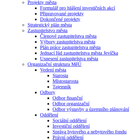
Projekty města
Formulář pro hlášení investičních akcí
Připravované projekty
Dokončené projekty
Strategický plán města
Zastupitelstvo města
Členové zastupitelstva města
Výbory zastupitelstva města
Plán práce zastupitelstva města
Jednací řád zastupitelstva města Jevíčka
Usnesení zastupitelstva města
Organizační struktura MěÚ
Vedení města
Starosta
Místostarosta
Tajemník
Odbory
Odbor finanční
Odbor organizační
Odbor výstavby a územního plánování
Oddělení
Sociální oddělení
Investiční oddělení
Správa bytového a nebytového fondu
Právní oddělení