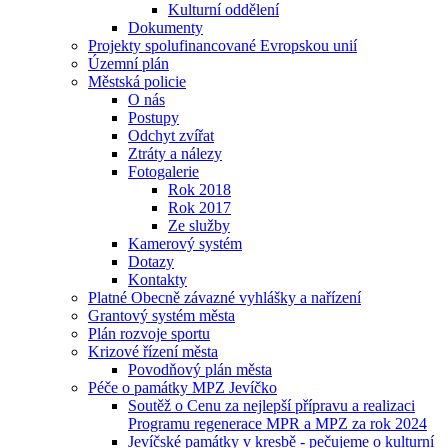
Kulturní oddělení
Dokumenty
Projekty spolufinancované Evropskou unií
Územní plán
Městská policie
O nás
Postupy
Odchyt zvířat
Ztráty a nálezy
Fotogalerie
Rok 2018
Rok 2017
Ze služby
Kamerový systém
Dotazy
Kontakty
Platné Obecně závazné vyhlášky a nařízení
Grantový systém města
Plán rozvoje sportu
Krizové řízení města
Povodňový plán města
Péče o památky MPZ Jevíčko
Soutěž o Cenu za nejlepší přípravu a realizaci
Programu regenerace MPR a MPZ za rok 2024
Jevíčské památky v kresbě - pečujeme o kulturní