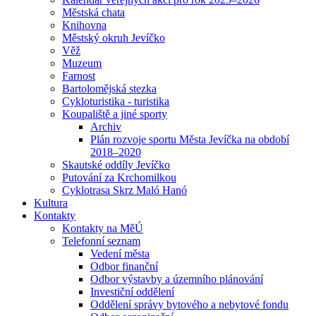
Městská chata
Knihovna
Městský okruh Jevíčko
Věž
Muzeum
Farnost
Bartolomějská stezka
Cykloturistika - turistika
Koupaliště a jiné sporty
Archiv
Plán rozvoje sportu Města Jevíčka na období
2018–2020
Skautské oddíly Jevíčko
Putování za Krchomilkou
Cyklotrasa Skrz Maló Hanó
Kultura
Kontakty
Kontakty na MěÚ
Telefonní seznam
Vedení města
Odbor finanční
Odbor výstavby a územního plánování
Investiční oddělení
Oddělení správy bytového a nebytové fondu