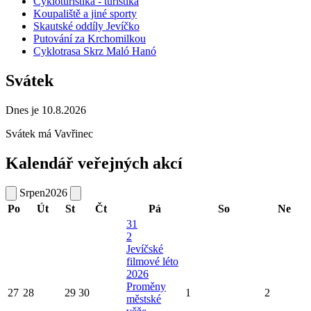
Cykloturistika - turistika
Koupaliště a jiné sporty
Skautské oddíly Jevíčko
Putování za Krchomilkou
Cyklotrasa Skrz Maló Hanó
Svátek
Dnes je 10.8.2026
Svátek má
Vavřinec
Kalendář veřejných akcí
Srpen
2026
Po
Út
St
Čt
Pá
So
Ne
31
2
Jevíčské
filmové léto
2026
Proměny
27
28
29
30
1
2
městské