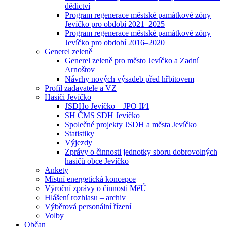
dědictví
Program regenerace městské památkové zóny
Jevíčko pro období 2021–2025
Program regenerace městské památkové zóny
Jevíčko pro období 2016–2020
Generel zeleně
Generel zeleně pro město Jevíčko a Zadní
Arnoštov
Návrhy nových výsadeb před hřbitovem
Profil zadavatele a VZ
Hasiči Jevíčko
JSDHo Jevíčko – JPO II⁄1
SH ČMS SDH Jevíčko
Společné projekty JSDH a města Jevíčko
Statistiky
Výjezdy
Zprávy o činnosti jednotky sboru dobrovolných
hasičů obce Jevíčko
Ankety
Místní energetická koncepce
Výroční zprávy o činnosti MěÚ
Hlášení rozhlasu – archiv
Výběrová personální řízení
Volby
Občan