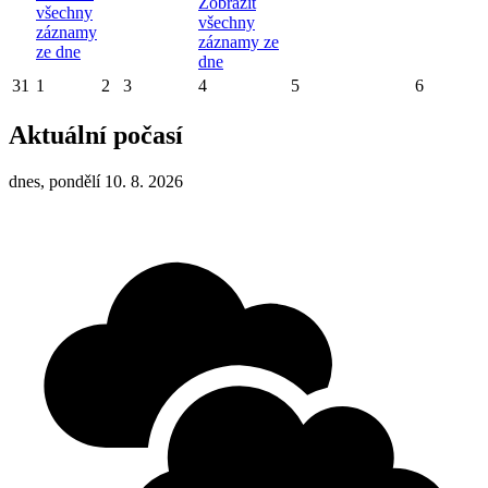
Zobrazit
všechny
všechny
záznamy
záznamy ze
ze dne
dne
31
1
2
3
4
5
6
Aktuální počasí
dnes, pondělí 10. 8. 2026