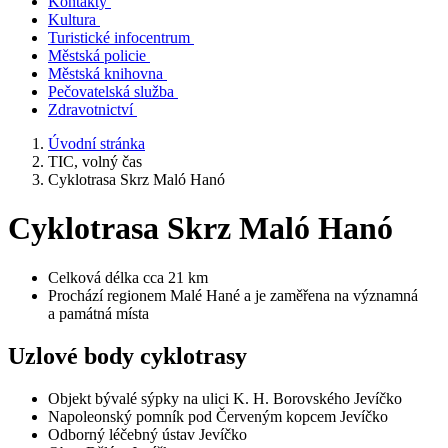
Kontakty
Kultura
Turistické infocentrum
Městská policie
Městská knihovna
Pečovatelská služba
Zdravotnictví
Úvodní stránka
TIC, volný čas
Cyklotrasa Skrz Maló Hanó
Cyklotrasa Skrz Maló Hanó
Celková délka cca 21 km
Prochází regionem Malé Hané a je zaměřena na významná
a památná místa
Uzlové body cyklotrasy
Objekt bývalé sýpky na ulici K. H. Borovského Jevíčko
Napoleonský pomník pod Červeným kopcem Jevíčko
Odborný léčebný ústav Jevíčko