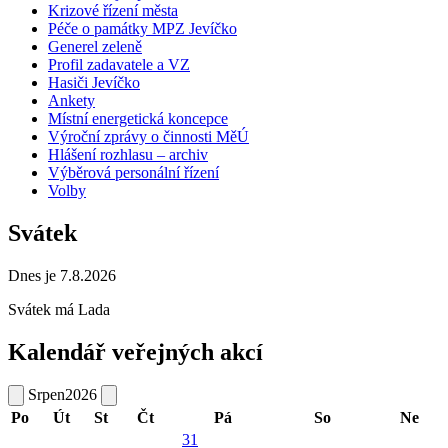
Krizové řízení města
Péče o památky MPZ Jevíčko
Generel zeleně
Profil zadavatele a VZ
Hasiči Jevíčko
Ankety
Místní energetická koncepce
Výroční zprávy o činnosti MěÚ
Hlášení rozhlasu – archiv
Výběrová personální řízení
Volby
Svátek
Dnes je 7.8.2026
Svátek má
Lada
Kalendář veřejných akcí
Srpen
2026
Po
Út
St
Čt
Pá
So
Ne
31