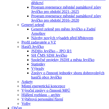
dědictví
Program regenerace městské památkové zóny
Jevíčko pro období 2021–2025
Program regenerace městské památkové zóny
Jevíčko pro období 2016–2020
Generel zeleně
Generel zeleně pro město Jevíčko a Zadní
Arnoštov
Návrhy nových výsadeb před hřbitovem
Profil zadavatele a VZ
Hasiči Jevíčko
JSDHo Jevíčko – JPO II⁄1
SH ČMS SDH Jevíčko
Společné projekty JSDH a města Jevíčko
Statistiky
Výjezdy
Zprávy o činnosti jednotky sboru dobrovolných
hasičů obce Jevíčko
Ankety
Místní energetická koncepce
Výroční zprávy o činnosti MěÚ
Hlášení rozhlasu – archiv
Výběrová personální řízení
Volby
Občan