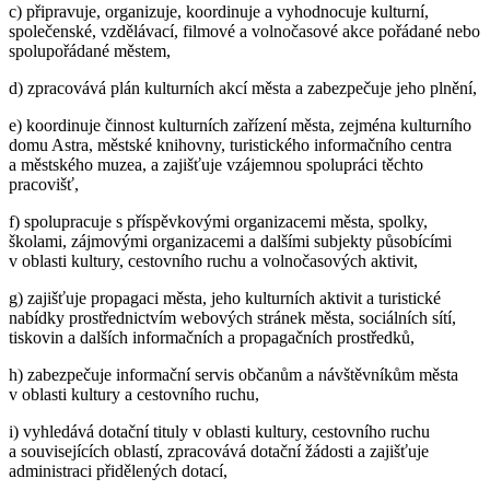
c) připravuje, organizuje, koordinuje a vyhodnocuje kulturní,
společenské, vzdělávací, filmové a volnočasové akce pořádané nebo
spolupořádané městem,
d) zpracovává plán kulturních akcí města a zabezpečuje jeho plnění,
e) koordinuje činnost kulturních zařízení města, zejména kulturního
domu Astra, městské knihovny, turistického informačního centra
a městského muzea, a zajišťuje vzájemnou spolupráci těchto
pracovišť,
f) spolupracuje s příspěvkovými organizacemi města, spolky,
školami, zájmovými organizacemi a dalšími subjekty působícími
v oblasti kultury, cestovního ruchu a volnočasových aktivit,
g) zajišťuje propagaci města, jeho kulturních aktivit a turistické
nabídky prostřednictvím webových stránek města, sociálních sítí,
tiskovin a dalších informačních a propagačních prostředků,
h) zabezpečuje informační servis občanům a návštěvníkům města
v oblasti kultury a cestovního ruchu,
i) vyhledává dotační tituly v oblasti kultury, cestovního ruchu
a souvisejících oblastí, zpracovává dotační žádosti a zajišťuje
administraci přidělených dotací,