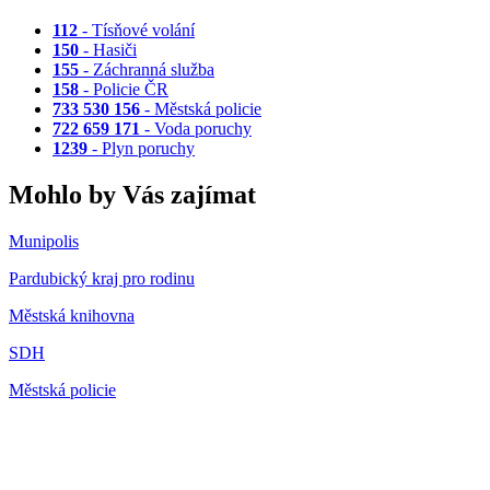
112
- Tísňové volání
150
- Hasiči
155
- Záchranná služba
158
- Policie ČR
733 530 156
- Městská policie
722 659 171
- Voda poruchy
1239
- Plyn poruchy
Mohlo by Vás zajímat
Munipolis
Pardubický kraj pro rodinu
Městská knihovna
SDH
Městská policie