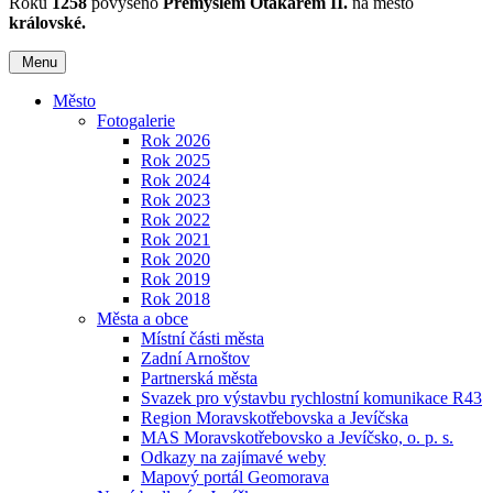
Roku
1258
povýšeno
Přemyslem Otakarem II.
na město
královské.
Menu
Město
Fotogalerie
Rok 2026
Rok 2025
Rok 2024
Rok 2023
Rok 2022
Rok 2021
Rok 2020
Rok 2019
Rok 2018
Města a obce
Místní části města
Zadní Arnoštov
Partnerská města
Svazek pro výstavbu rychlostní komunikace R43
Region Moravskotřebovska a Jevíčska
MAS Moravskotřebovsko a Jevíčsko, o. p. s.
Odkazy na zajímavé weby
Mapový portál Geomorava