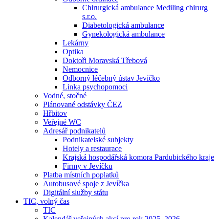
Chirurgická ambulance Mediling chirurg
s.r.o.
Diabetologická ambulance
Gynekologická ambulance
Lekárny
Optika
Doktoři Moravská Třebová
Nemocnice
Odborný léčebný ústav Jevíčko
Linka psychopomoci
Vodné, stočné
Plánované odstávky ČEZ
Hřbitov
Veřejné WC
Adresář podnikatelů
Podnikatelské subjekty
Hotely a restaurace
Krajská hospodářská komora Pardubického kraje
Firmy v Jevíčku
Platba místních poplatků
Autobusové spoje z Jevíčka
Digitální služby státu
TIC, volný čas
TIC
Kalendář veřejných akcí pro rok 2025–2026