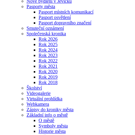
Nové bydlení v Jevíčku
Pasporty města
Pasport místních komunikací
Pasport osvětlení
Pasport dopravního značení
Smuteční oznámení
Společenská kronika
Rok 2026
Rok 2025
Rok 2024
Rok 2023
Rok 2022
Rok 2021
Rok 2020
Rok 2019
Rok 2018
Školství
Videogalerie
Virtuální prohlídka
Webkamera
Zápisy do kroniky města
Základní info o městě
O městě
Symboly města
Historie města