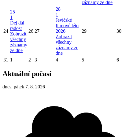
záznamy ze dne
28
25
1
1
Jevíčské
Dej dál
filmové léto
radost
24
26
27
2026
29
30
Zobrazit
Zobrazit
všechny
všechny
záznamy
záznamy ze
ze dne
dne
31
1
2
3
4
5
6
Aktuální počasí
dnes, pátek 7. 8. 2026