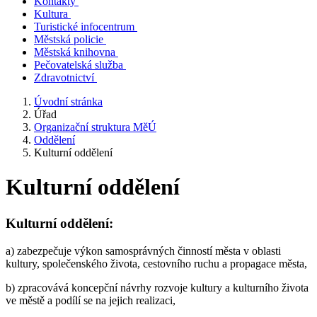
Kontakty
Kultura
Turistické infocentrum
Městská policie
Městská knihovna
Pečovatelská služba
Zdravotnictví
Úvodní stránka
Úřad
Organizační struktura MěÚ
Oddělení
Kulturní oddělení
Kulturní oddělení
Kulturní oddělení:
a) zabezpečuje výkon samosprávných činností města v oblasti
kultury, společenského života, cestovního ruchu a propagace města,
b) zpracovává koncepční návrhy rozvoje kultury a kulturního života
ve městě a podílí se na jejich realizaci,