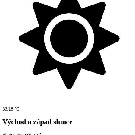
33/18 °C
Východ a západ slunce
Slunce vychází:
5:32