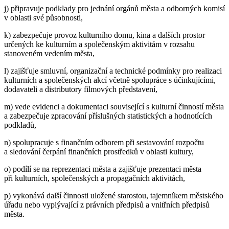
j) připravuje podklady pro jednání orgánů města a odborných komisí
v oblasti své působnosti,
k) zabezpečuje provoz kulturního domu, kina a dalších prostor
určených ke kulturním a společenským aktivitám v rozsahu
stanoveném vedením města,
l) zajišťuje smluvní, organizační a technické podmínky pro realizaci
kulturních a společenských akcí včetně spolupráce s účinkujícími,
dodavateli a distributory filmových představení,
m) vede evidenci a dokumentaci související s kulturní činností města
a zabezpečuje zpracování příslušných statistických a hodnotících
podkladů,
n) spolupracuje s finančním odborem při sestavování rozpočtu
a sledování čerpání finančních prostředků v oblasti kultury,
o) podílí se na reprezentaci města a zajišťuje prezentaci města
při kulturních, společenských a propagačních aktivitách,
p) vykonává další činnosti uložené starostou, tajemníkem městského
úřadu nebo vyplývající z právních předpisů a vnitřních předpisů
města.