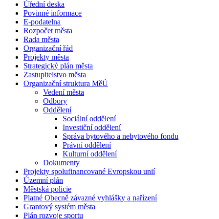
Úřední deska
Povinné informace
E-podatelna
Rozpočet města
Rada města
Organizační řád
Projekty města
Strategický plán města
Zastupitelstvo města
Organizační struktura MěÚ
Vedení města
Odbory
Oddělení
Sociální oddělení
Investiční oddělení
Správa bytového a nebytového fondu
Právní oddělení
Kulturní oddělení
Dokumenty
Projekty spolufinancované Evropskou unií
Územní plán
Městská policie
Platné Obecně závazné vyhlášky a nařízení
Grantový systém města
Plán rozvoje sportu