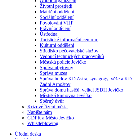
Odbor organizační
Životní prostředí
Matriční oddělení
Sociální oddělení
Povolování VHP
Právní oddělení
Ústředna
Turistické informační centrum
Kulturní oddělení
Středisko pečovatelské služby
Vedoucí technických pracovníků
Městská policie Jevíčko
Správa ubytovny
Správa muzea
Správa budov KD Astra, synagogy, věže a KD
Zadní Arnoštov
Správa domu hasičů, velitel JSDH Jevíčko
Městská knihovna Jevíčko
Sběrný dvůr
Krizové řízení města
Napište nám
GDPR a Město Jevíčko
Whistleblowing
Úřední deska