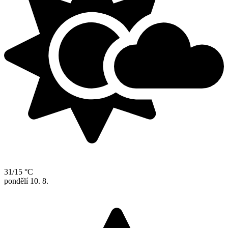
31/15 °C
pondělí
10. 8.