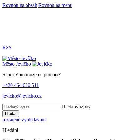
Rovnou na obsah
Rovnou na menu
RSS
Město
Jevíčko
S čím Vám můžeme pomoci?
+420 464 620 511
jevicko@jevicko.cz
Hledaný výraz
Hledat
rozšířené vyhledávání
Hledání