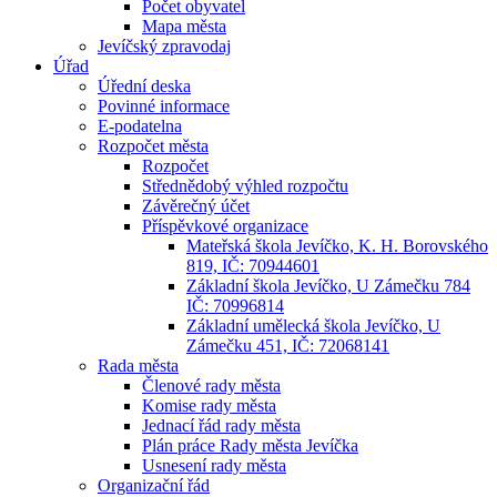
Počet obyvatel
Mapa města
Jevíčský zpravodaj
Úřad
Úřední deska
Povinné informace
E-podatelna
Rozpočet města
Rozpočet
Střednědobý výhled rozpočtu
Závěrečný účet
Příspěvkové organizace
Mateřská škola Jevíčko, K. H. Borovského
819, IČ: 70944601
Základní škola Jevíčko, U Zámečku 784
IČ: 70996814
Základní umělecká škola Jevíčko, U
Zámečku 451, IČ: 72068141
Rada města
Členové rady města
Komise rady města
Jednací řád rady města
Plán práce Rady města Jevíčka
Usnesení rady města
Organizační řád