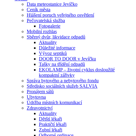
Data meteostanice Jevíčko
Ceník města
Hlášení poruch veřejného osvětlení
Pečovatelská služba
Fotogalerie
Mobilní rozhlas
Sběrný dvůr, likvidace odpadů
Aktuality
Důležité informace
Vývoz septiků
DOOR TO DOOR v Jevíčku
Tašky na třídění odpadů
EKOLAMP – životní cyklus dosloužilé
kompaktní zářivky
Správa bytového a nebytového fondu
Středisko sociálních služeb SALVIA
Pronájem sálů
Ubytovna
Údržba místních komunikací
Zdravotnictví
Aktuality
Dětští lékaři
Praktičtí lékaři
Zubní lékaři
Odborné ordinace