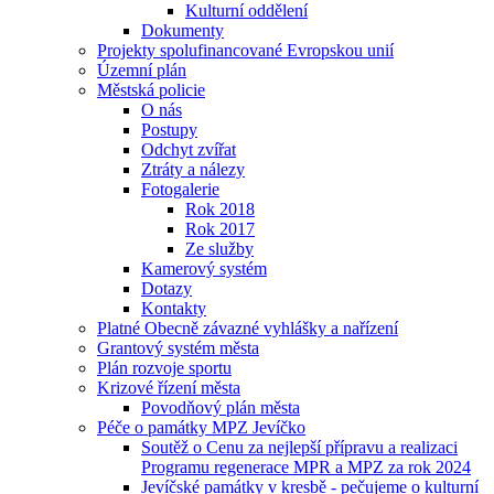
Kulturní oddělení
Dokumenty
Projekty spolufinancované Evropskou unií
Územní plán
Městská policie
O nás
Postupy
Odchyt zvířat
Ztráty a nálezy
Fotogalerie
Rok 2018
Rok 2017
Ze služby
Kamerový systém
Dotazy
Kontakty
Platné Obecně závazné vyhlášky a nařízení
Grantový systém města
Plán rozvoje sportu
Krizové řízení města
Povodňový plán města
Péče o památky MPZ Jevíčko
Soutěž o Cenu za nejlepší přípravu a realizaci
Programu regenerace MPR a MPZ za rok 2024
Jevíčské památky v kresbě - pečujeme o kulturní