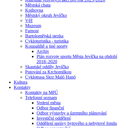
Městská chata
Knihovna
Městský okruh Jevíčko
Věž
Muzeum
Farnost
Bartolomějská stezka
Cykloturistika - turistika
Koupaliště a jiné sporty
Archiv
Plán rozvoje sportu Města Jevíčka na období
2018–2020
Skautské oddíly Jevíčko
Putování za Krchomilkou
Cyklotrasa Skrz Maló Hanó
Kultura
Kontakty
Kontakty na MěÚ
Telefonní seznam
Vedení města
Odbor finanční
Odbor výstavby a územního plánování
Investiční oddělení
Oddělení správy bytového a nebytové fondu