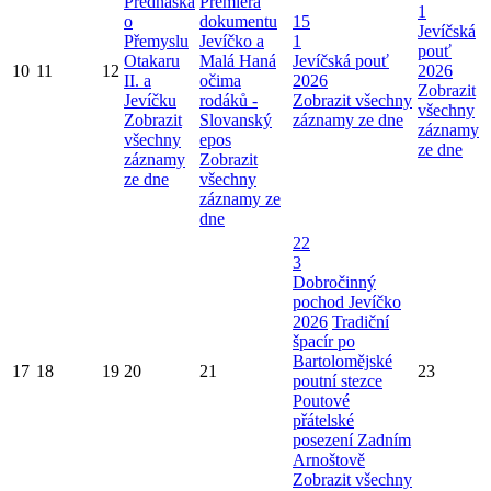
Přednáška
Premiéra
1
o
dokumentu
15
Jevíčská
Přemyslu
Jevíčko a
1
pouť
Otakaru
Malá Haná
Jevíčská pouť
10
11
12
2026
II. a
očima
2026
Zobrazit
Jevíčku
rodáků -
Zobrazit všechny
všechny
Zobrazit
Slovanský
záznamy ze dne
záznamy
všechny
epos
ze dne
záznamy
Zobrazit
ze dne
všechny
záznamy ze
dne
22
3
Dobročinný
pochod Jevíčko
2026
Tradiční
špacír po
Bartolomějské
17
18
19
20
21
23
poutní stezce
Poutové
přátelské
posezení Zadním
Arnoštově
Zobrazit všechny