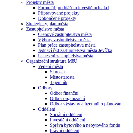
Projekty města
Formulář pro hlášení investičních akcí
Připravované projekty
Dokončené projekty
Strategický plán města
Zastupitelstvo města
Členové zastupitelstva města
Výbory zastupitelstva města
Plán práce zastupitelstva města
Jednací řád zastupitelstva města Jevíčka
Usnesení zastupitelstva města
Organizační struktura MěÚ
Vedení města
Starosta
Místostarosta
Tajemník
Odbory
Odbor finanční
Odbor organizační
Odbor výstavby a územního plánování
Oddělení
Sociální oddělení
Investiční oddělení
Správa bytového a nebytového fondu
Právní oddělení