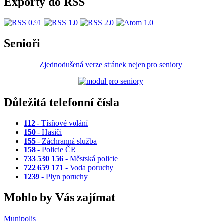
Exporty do RSS
Senioři
Zjednodušená verze stránek nejen pro seniory
Důležitá telefonní čísla
112
- Tísňové volání
150
- Hasiči
155
- Záchranná služba
158
- Policie ČR
733 530 156
- Městská policie
722 659 171
- Voda poruchy
1239
- Plyn poruchy
Mohlo by Vás zajímat
Munipolis