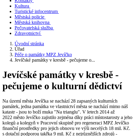
Kontakty
Kultura
Turistické infocentrum
Městská policie
Městská knihovna
Pečovatelská služba
Zdravotnictví
Úvodní stránka
Úřad
Péče o památky MPZ Jevíčko
Jevíčské památky v kresbě - pečujeme o...
Jevíčské památky v kresbě -
pečujeme o kulturní dědictví
Na území města Jevíčka se nachází 28 zapsaných kulturních
památek, jedna památka ve vlastnictví města se nachází mimo náš
katastr - jsou to boží muka "Na trianglu". V letech 2014 až
2022 město Jevíčko zajistilo zejména díky práci místostarosty a jeho
kolegů a kolegyň v Pracovní skupině pro regeneraci MPZ Jevíčko
finanční prostředky pro jejich obnovu ve výši necelých 18 mil. Kč.
s dotační podporou takřka 9 mil. Kč z nejrůznějších zdrojů -