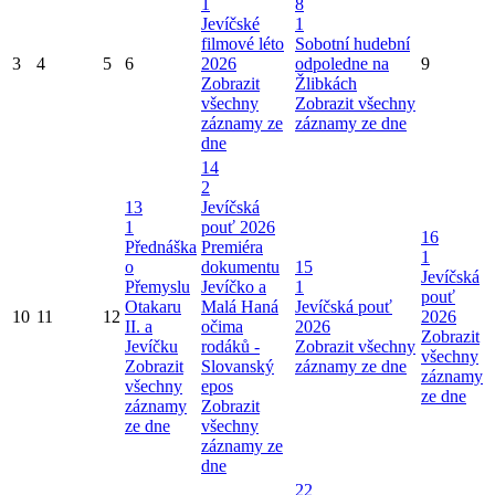
1
8
Jevíčské
1
filmové léto
Sobotní hudební
3
4
5
6
2026
odpoledne na
9
Zobrazit
Žlibkách
všechny
Zobrazit všechny
záznamy ze
záznamy ze dne
dne
14
2
13
Jevíčská
1
pouť 2026
16
Přednáška
Premiéra
1
o
dokumentu
15
Jevíčská
Přemyslu
Jevíčko a
1
pouť
Otakaru
Malá Haná
Jevíčská pouť
10
11
12
2026
II. a
očima
2026
Zobrazit
Jevíčku
rodáků -
Zobrazit všechny
všechny
Zobrazit
Slovanský
záznamy ze dne
záznamy
všechny
epos
ze dne
záznamy
Zobrazit
ze dne
všechny
záznamy ze
dne
22