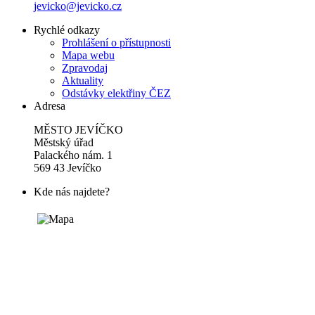
jevicko@jevicko.cz
Rychlé odkazy
Prohlášení o přístupnosti
Mapa webu
Zpravodaj
Aktuality
Odstávky elektřiny ČEZ
Adresa
MĚSTO JEVÍČKO
Městský úřad
Palackého nám. 1
569 43 Jevíčko
Kde nás najdete?