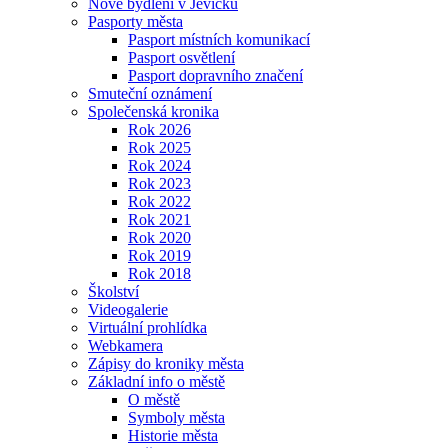
Nové bydlení v Jevíčku
Pasporty města
Pasport místních komunikací
Pasport osvětlení
Pasport dopravního značení
Smuteční oznámení
Společenská kronika
Rok 2026
Rok 2025
Rok 2024
Rok 2023
Rok 2022
Rok 2021
Rok 2020
Rok 2019
Rok 2018
Školství
Videogalerie
Virtuální prohlídka
Webkamera
Zápisy do kroniky města
Základní info o městě
O městě
Symboly města
Historie města