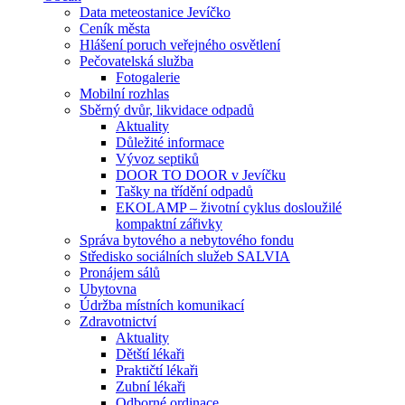
Data meteostanice Jevíčko
Ceník města
Hlášení poruch veřejného osvětlení
Pečovatelská služba
Fotogalerie
Mobilní rozhlas
Sběrný dvůr, likvidace odpadů
Aktuality
Důležité informace
Vývoz septiků
DOOR TO DOOR v Jevíčku
Tašky na třídění odpadů
EKOLAMP – životní cyklus dosloužilé
kompaktní zářivky
Správa bytového a nebytového fondu
Středisko sociálních služeb SALVIA
Pronájem sálů
Ubytovna
Údržba místních komunikací
Zdravotnictví
Aktuality
Dětští lékaři
Praktičtí lékaři
Zubní lékaři
Odborné ordinace