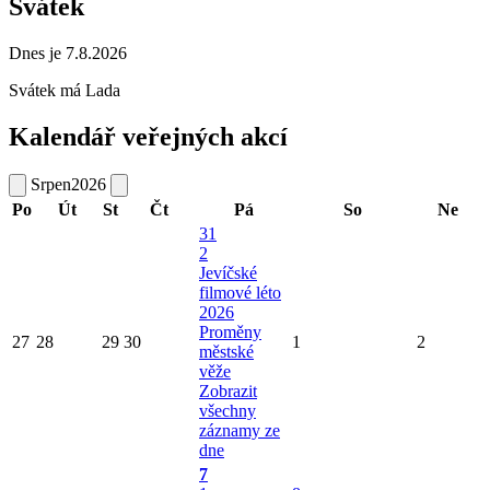
Svátek
Dnes je 7.8.2026
Svátek má
Lada
Kalendář veřejných akcí
Srpen
2026
Po
Út
St
Čt
Pá
So
Ne
31
2
Jevíčské
filmové léto
2026
Proměny
27
28
29
30
1
2
městské
věže
Zobrazit
všechny
záznamy ze
dne
7