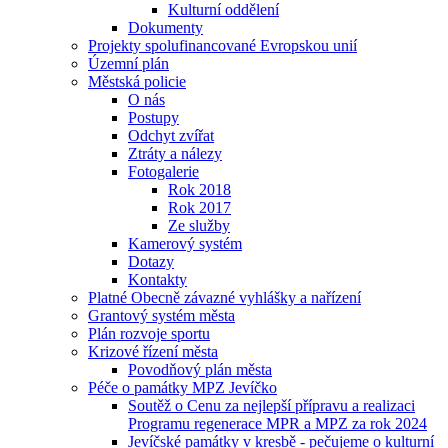
Kulturní oddělení
Dokumenty
Projekty spolufinancované Evropskou unií
Územní plán
Městská policie
O nás
Postupy
Odchyt zvířat
Ztráty a nálezy
Fotogalerie
Rok 2018
Rok 2017
Ze služby
Kamerový systém
Dotazy
Kontakty
Platné Obecně závazné vyhlášky a nařízení
Grantový systém města
Plán rozvoje sportu
Krizové řízení města
Povodňový plán města
Péče o památky MPZ Jevíčko
Soutěž o Cenu za nejlepší přípravu a realizaci
Programu regenerace MPR a MPZ za rok 2024
Jevíčské památky v kresbě - pečujeme o kulturní