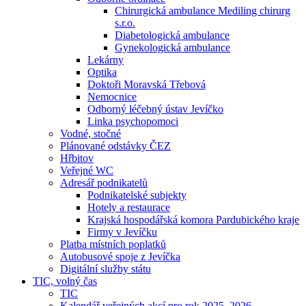
Chirurgická ambulance Mediling chirurg
s.r.o.
Diabetologická ambulance
Gynekologická ambulance
Lekárny
Optika
Doktoři Moravská Třebová
Nemocnice
Odborný léčebný ústav Jevíčko
Linka psychopomoci
Vodné, stočné
Plánované odstávky ČEZ
Hřbitov
Veřejné WC
Adresář podnikatelů
Podnikatelské subjekty
Hotely a restaurace
Krajská hospodářská komora Pardubického kraje
Firmy v Jevíčku
Platba místních poplatků
Autobusové spoje z Jevíčka
Digitální služby státu
TIC, volný čas
TIC
Kalendář veřejných akcí pro rok 2025–2026