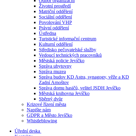
Odbor organizační
Životní prostředí
Matriční oddělení
Sociální oddělení
Povolování VHP
Právní oddělení
Ústředna
Turistické informační centrum
Kulturní oddělení
Středisko pečovatelské služby
Vedoucí technických pracovníků
Městská policie Jevíčko
Správa ubytovny
Správa muzea
Správa budov KD Astra, synagogy, věže a KD
Zadní Arnoštov
Správa domu hasičů, velitel JSDH Jevíčko
Městská knihovna Jevíčko
Sběrný dvůr
Krizové řízení města
Napište nám
GDPR a Město Jevíčko
Whistleblowing
Úřední deska