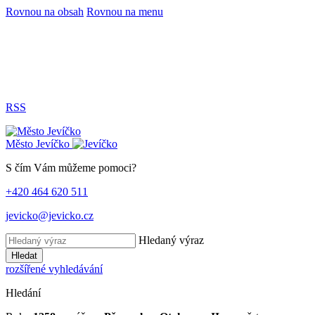
Rovnou na obsah
Rovnou na menu
RSS
Město
Jevíčko
S čím Vám můžeme pomoci?
+420 464 620 511
jevicko@jevicko.cz
Hledaný výraz
Hledat
rozšířené vyhledávání
Hledání