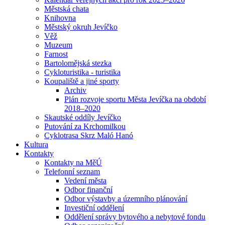
Městská chata
Knihovna
Městský okruh Jevíčko
Věž
Muzeum
Farnost
Bartolomějská stezka
Cykloturistika - turistika
Koupaliště a jiné sporty
Archiv
Plán rozvoje sportu Města Jevíčka na období
2018–2020
Skautské oddíly Jevíčko
Putování za Krchomilkou
Cyklotrasa Skrz Maló Hanó
Kultura
Kontakty
Kontakty na MěÚ
Telefonní seznam
Vedení města
Odbor finanční
Odbor výstavby a územního plánování
Investiční oddělení
Oddělení správy bytového a nebytové fondu