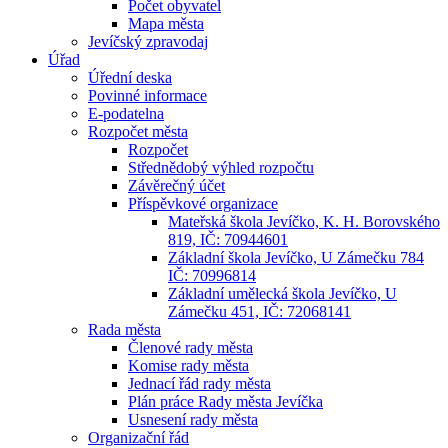
Počet obyvatel
Mapa města
Jevíčský zpravodaj
Úřad
Úřední deska
Povinné informace
E-podatelna
Rozpočet města
Rozpočet
Střednědobý výhled rozpočtu
Závěrečný účet
Příspěvkové organizace
Mateřská škola Jevíčko, K. H. Borovského
819, IČ: 70944601
Základní škola Jevíčko, U Zámečku 784
IČ: 70996814
Základní umělecká škola Jevíčko, U
Zámečku 451, IČ: 72068141
Rada města
Členové rady města
Komise rady města
Jednací řád rady města
Plán práce Rady města Jevíčka
Usnesení rady města
Organizační řád