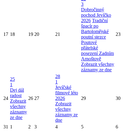
3
Dobročinný
pochod Jevíčko
2026
Tradiční
špacír po
Bartolomějské
17
18
19
20
21
23
poutní stezce
Poutové
přátelské
posezení Zadním
Arnoštově
Zobrazit všechny
záznamy ze dne
28
25
1
1
Jevíčské
Dej dál
filmové léto
radost
24
26
27
2026
29
30
Zobrazit
Zobrazit
všechny
všechny
záznamy
záznamy ze
ze dne
dne
31
1
2
3
4
5
6