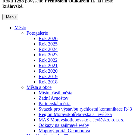
Roku
1258
povýšeno
Přemyslem Otakarem II.
na město
královské.
Menu
Město
Fotogalerie
Rok 2026
Rok 2025
Rok 2024
Rok 2023
Rok 2022
Rok 2021
Rok 2020
Rok 2019
Rok 2018
Města a obce
Místní části města
Zadní Arnoštov
Partnerská města
Svazek pro výstavbu rychlostní komunikace R43
Region Moravskotřebovska a Jevíčska
MAS Moravskotřebovsko a Jevíčsko, o. p. s.
Odkazy na zajímavé weby
Mapový portál Geomorava