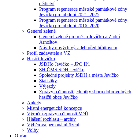
dědictví
Program regenerace městské památkové zóny
Jevíčko pro období 2021–2025
Program regenerace městské památkové zóny
Jevíčko pro období 2016–2020
Generel zeleně
Generel zeleně pro město Jevíčko a Zadní
Arnoštov
Návrhy nových výsadeb před hřbitovem
Profil zadavatele a VZ
Hasiči Jevíčko
JSDHo Jevíčko – JPO II⁄1
SH ČMS SDH Jevíčko
Společné projekty JSDH a města Jevíčko
Statistiky
Výjezdy
Zprávy o činnosti jednotky sboru dobrovolných
hasičů obce Jevíčko
Ankety
Místní energetická koncepce
Výroční zprávy o činnosti MěÚ
Hlášení rozhlasu – archiv
Výběrová personální řízení
Volby
Občan