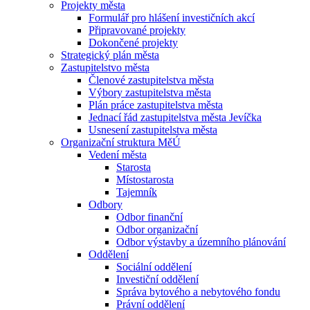
Projekty města
Formulář pro hlášení investičních akcí
Připravované projekty
Dokončené projekty
Strategický plán města
Zastupitelstvo města
Členové zastupitelstva města
Výbory zastupitelstva města
Plán práce zastupitelstva města
Jednací řád zastupitelstva města Jevíčka
Usnesení zastupitelstva města
Organizační struktura MěÚ
Vedení města
Starosta
Místostarosta
Tajemník
Odbory
Odbor finanční
Odbor organizační
Odbor výstavby a územního plánování
Oddělení
Sociální oddělení
Investiční oddělení
Správa bytového a nebytového fondu
Právní oddělení