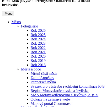
Roku
1258
povýšeno
Přemyslem Otakarem II.
na město
královské.
Menu
Město
Fotogalerie
Rok 2026
Rok 2025
Rok 2024
Rok 2023
Rok 2022
Rok 2021
Rok 2020
Rok 2019
Rok 2018
Města a obce
Místní části města
Zadní Arnoštov
Partnerská města
Svazek pro výstavbu rychlostní komunikace R43
Region Moravskotřebovska a Jevíčska
MAS Moravskotřebovsko a Jevíčsko, o. p. s.
Odkazy na zajímavé weby
Mapový portál Geomorava