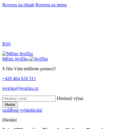
Rovnou na obsah
Rovnou na menu
RSS
Město
Jevíčko
S čím Vám můžeme pomoci?
+420 464 620 511
jevicko@jevicko.cz
Hledaný výraz
Hledat
rozšířené vyhledávání
Hledání