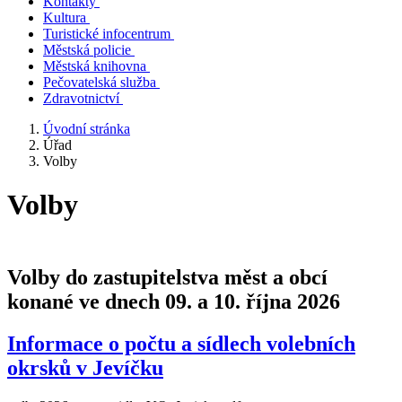
Kontakty
Kultura
Turistické infocentrum
Městská policie
Městská knihovna
Pečovatelská služba
Zdravotnictví
Úvodní stránka
Úřad
Volby
Volby
Volby do zastupitelstva měst a obcí
konané ve dnech 09. a 10. října 2026
Informace o počtu a sídlech volebních
okrsků v Jevíčku