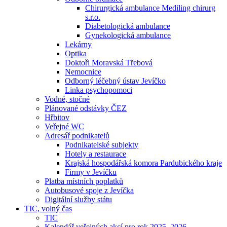
Chirurgická ambulance Mediling chirurg
s.r.o.
Diabetologická ambulance
Gynekologická ambulance
Lekárny
Optika
Doktoři Moravská Třebová
Nemocnice
Odborný léčebný ústav Jevíčko
Linka psychopomoci
Vodné, stočné
Plánované odstávky ČEZ
Hřbitov
Veřejné WC
Adresář podnikatelů
Podnikatelské subjekty
Hotely a restaurace
Krajská hospodářská komora Pardubického kraje
Firmy v Jevíčku
Platba místních poplatků
Autobusové spoje z Jevíčka
Digitální služby státu
TIC, volný čas
TIC
Kalendář veřejných akcí pro rok 2025–2026