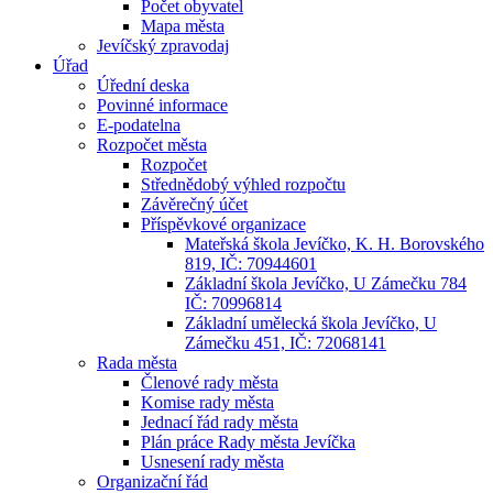
Počet obyvatel
Mapa města
Jevíčský zpravodaj
Úřad
Úřední deska
Povinné informace
E-podatelna
Rozpočet města
Rozpočet
Střednědobý výhled rozpočtu
Závěrečný účet
Příspěvkové organizace
Mateřská škola Jevíčko, K. H. Borovského
819, IČ: 70944601
Základní škola Jevíčko, U Zámečku 784
IČ: 70996814
Základní umělecká škola Jevíčko, U
Zámečku 451, IČ: 72068141
Rada města
Členové rady města
Komise rady města
Jednací řád rady města
Plán práce Rady města Jevíčka
Usnesení rady města
Organizační řád