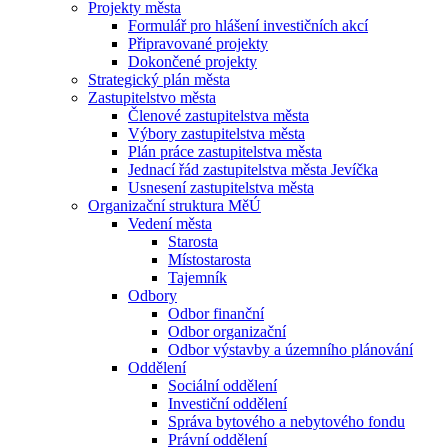
Projekty města
Formulář pro hlášení investičních akcí
Připravované projekty
Dokončené projekty
Strategický plán města
Zastupitelstvo města
Členové zastupitelstva města
Výbory zastupitelstva města
Plán práce zastupitelstva města
Jednací řád zastupitelstva města Jevíčka
Usnesení zastupitelstva města
Organizační struktura MěÚ
Vedení města
Starosta
Místostarosta
Tajemník
Odbory
Odbor finanční
Odbor organizační
Odbor výstavby a územního plánování
Oddělení
Sociální oddělení
Investiční oddělení
Správa bytového a nebytového fondu
Právní oddělení