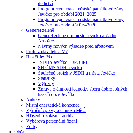
dědictví
Program regenerace městské památkové zóny
Jevíčko pro období 2021–2025
Program regenerace městské památkové zóny
Jevíčko pro období 2016–2020
Generel zeleně
Generel zeleně pro město Jevíčko a Zadní
Arnoštov
Návrhy nových výsadeb před hřbitovem
Profil zadavatele a VZ
Hasiči Jevíčko
JSDHo Jevíčko – JPO II⁄1
SH ČMS SDH Jevíčko
Společné projekty JSDH a města Jevíčko
Statistiky
Výjezdy
Zprávy o činnosti jednotky sboru dobrovolných
hasičů obce Jevíčko
Ankety
Místní energetická koncepce
Výroční zprávy o činnosti MěÚ
Hlášení rozhlasu – archiv
Výběrová personální řízení
Volby
Občan