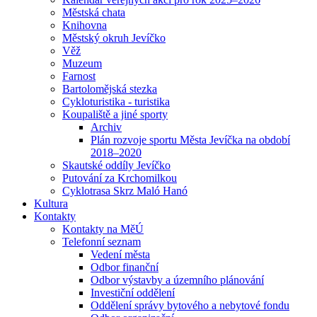
Městská chata
Knihovna
Městský okruh Jevíčko
Věž
Muzeum
Farnost
Bartolomějská stezka
Cykloturistika - turistika
Koupaliště a jiné sporty
Archiv
Plán rozvoje sportu Města Jevíčka na období
2018–2020
Skautské oddíly Jevíčko
Putování za Krchomilkou
Cyklotrasa Skrz Maló Hanó
Kultura
Kontakty
Kontakty na MěÚ
Telefonní seznam
Vedení města
Odbor finanční
Odbor výstavby a územního plánování
Investiční oddělení
Oddělení správy bytového a nebytové fondu