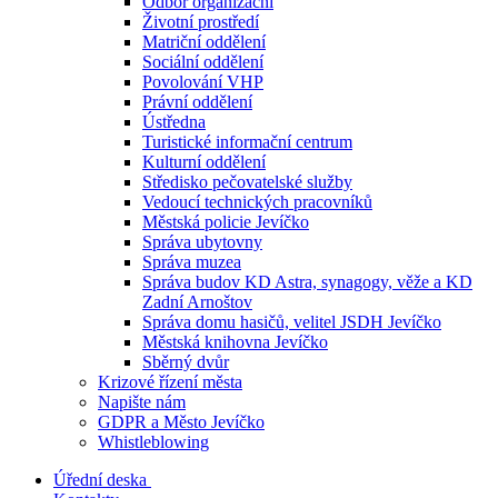
Odbor organizační
Životní prostředí
Matriční oddělení
Sociální oddělení
Povolování VHP
Právní oddělení
Ústředna
Turistické informační centrum
Kulturní oddělení
Středisko pečovatelské služby
Vedoucí technických pracovníků
Městská policie Jevíčko
Správa ubytovny
Správa muzea
Správa budov KD Astra, synagogy, věže a KD
Zadní Arnoštov
Správa domu hasičů, velitel JSDH Jevíčko
Městská knihovna Jevíčko
Sběrný dvůr
Krizové řízení města
Napište nám
GDPR a Město Jevíčko
Whistleblowing
Úřední deska