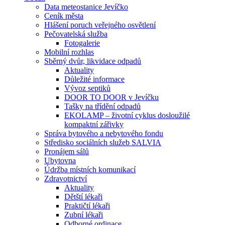
Data meteostanice Jevíčko
Ceník města
Hlášení poruch veřejného osvětlení
Pečovatelská služba
Fotogalerie
Mobilní rozhlas
Sběrný dvůr, likvidace odpadů
Aktuality
Důležité informace
Vývoz septiků
DOOR TO DOOR v Jevíčku
Tašky na třídění odpadů
EKOLAMP – životní cyklus dosloužilé
kompaktní zářivky
Správa bytového a nebytového fondu
Středisko sociálních služeb SALVIA
Pronájem sálů
Ubytovna
Údržba místních komunikací
Zdravotnictví
Aktuality
Dětští lékaři
Praktičtí lékaři
Zubní lékaři
Odborné ordinace