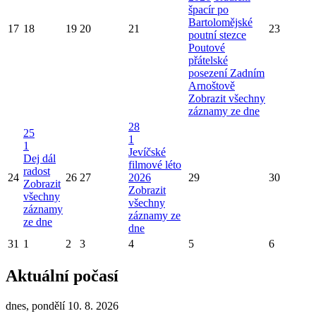
špacír po
Bartolomějské
17
18
19
20
21
23
poutní stezce
Poutové
přátelské
posezení Zadním
Arnoštově
Zobrazit všechny
záznamy ze dne
28
25
1
1
Jevíčské
Dej dál
filmové léto
radost
24
26
27
2026
29
30
Zobrazit
Zobrazit
všechny
všechny
záznamy
záznamy ze
ze dne
dne
31
1
2
3
4
5
6
Aktuální počasí
dnes, pondělí 10. 8. 2026