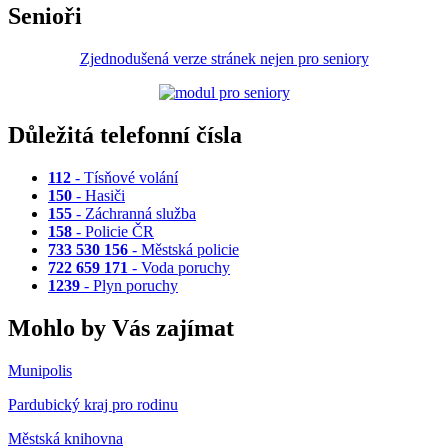
Senioři
Zjednodušená verze stránek nejen pro seniory
Důležitá telefonní čísla
112
- Tísňové volání
150
- Hasiči
155
- Záchranná služba
158
- Policie ČR
733 530 156
- Městská policie
722 659 171
- Voda poruchy
1239
- Plyn poruchy
Mohlo by Vás zajímat
Munipolis
Pardubický kraj pro rodinu
Městská knihovna