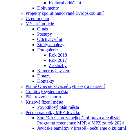
Kulturní oddělení
Dokumenty
Projekty spolufinancované Evropskou unií
Územní plán
Městská policie
O nás
Postupy
Odchyt zvířat
Ztráty a nálezy
Fotogalerie
Rok 2018
Rok 2017
Ze služby
Kamerový systém
Dotazy
Kontakty
Platné Obecně závazné vyhlášky a nařízení
Grantový systém města
Plán rozvoje sportu
Krizové řízení města
Povodňový plán města
Péče o památky MPZ Jevíčko
Soutěž o Cenu za nejlepší přípravu a realizaci
Programu regenerace MPR a MPZ za rok 2024
Jevíčské památky v kresbě - pečujeme o kulturní