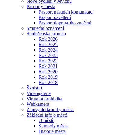
Nové bydlení v Jevíčku
Pasporty města
Pasport místních komunikací
Pasport osvětlení
Pasport dopravního značení
Smuteční oznámení
Společenská kronika
Rok 2026
Rok 2025
Rok 2024
Rok 2023
Rok 2022
Rok 2021
Rok 2020
Rok 2019
Rok 2018
Školství
Videogalerie
Virtuální prohlídka
Webkamera
Zápisy do kroniky města
Základní info o městě
O městě
Symboly města
Historie města