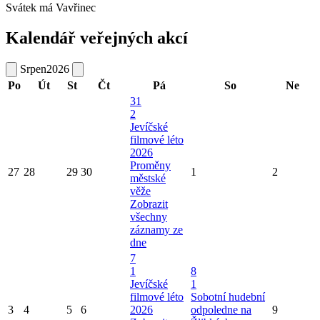
Svátek má
Vavřinec
Kalendář veřejných akcí
Srpen
2026
Po
Út
St
Čt
Pá
So
Ne
31
2
Jevíčské
filmové léto
2026
Proměny
27
28
29
30
1
2
městské
věže
Zobrazit
všechny
záznamy ze
dne
7
1
8
Jevíčské
1
filmové léto
Sobotní hudební
3
4
5
6
2026
odpoledne na
9