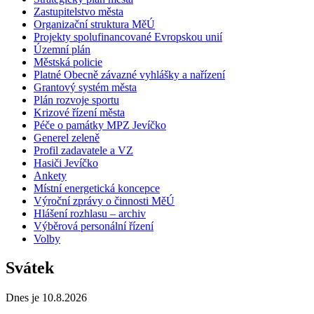
Zastupitelstvo města
Organizační struktura MěÚ
Projekty spolufinancované Evropskou unií
Územní plán
Městská policie
Platné Obecně závazné vyhlášky a nařízení
Grantový systém města
Plán rozvoje sportu
Krizové řízení města
Péče o památky MPZ Jevíčko
Generel zeleně
Profil zadavatele a VZ
Hasiči Jevíčko
Ankety
Místní energetická koncepce
Výroční zprávy o činnosti MěÚ
Hlášení rozhlasu – archiv
Výběrová personální řízení
Volby
Svátek
Dnes je 10.8.2026