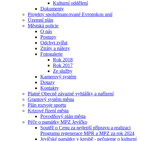
Kulturní oddělení
Dokumenty
Projekty spolufinancované Evropskou unií
Územní plán
Městská policie
O nás
Postupy
Odchyt zvířat
Ztráty a nálezy
Fotogalerie
Rok 2018
Rok 2017
Ze služby
Kamerový systém
Dotazy
Kontakty
Platné Obecně závazné vyhlášky a nařízení
Grantový systém města
Plán rozvoje sportu
Krizové řízení města
Povodňový plán města
Péče o památky MPZ Jevíčko
Soutěž o Cenu za nejlepší přípravu a realizaci
Programu regenerace MPR a MPZ za rok 2024
Jevíčské památky v kresbě - pečujeme o kulturní