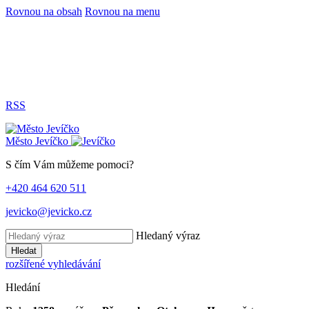
Rovnou na obsah
Rovnou na menu
RSS
Město
Jevíčko
S čím Vám můžeme pomoci?
+420 464 620 511
jevicko@jevicko.cz
Hledaný výraz
Hledat
rozšířené vyhledávání
Hledání