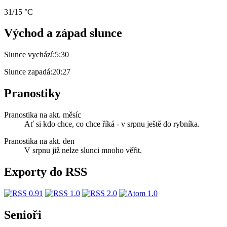
31/15 °C
Východ a západ slunce
Slunce vychází:
5:30
Slunce zapadá:
20:27
Pranostiky
Pranostika na akt. měsíc
Ať si kdo chce, co chce říká - v srpnu ještě do rybníka.
Pranostika na akt. den
V srpnu již nelze slunci mnoho věřit.
Exporty do RSS
Senioři