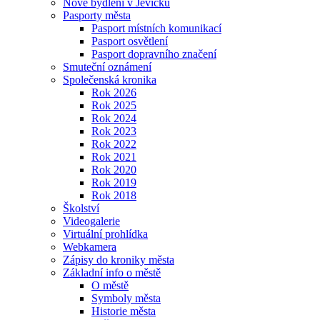
Nové bydlení v Jevíčku
Pasporty města
Pasport místních komunikací
Pasport osvětlení
Pasport dopravního značení
Smuteční oznámení
Společenská kronika
Rok 2026
Rok 2025
Rok 2024
Rok 2023
Rok 2022
Rok 2021
Rok 2020
Rok 2019
Rok 2018
Školství
Videogalerie
Virtuální prohlídka
Webkamera
Zápisy do kroniky města
Základní info o městě
O městě
Symboly města
Historie města