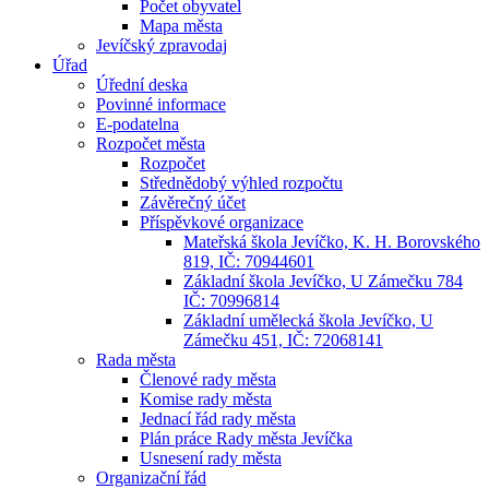
Počet obyvatel
Mapa města
Jevíčský zpravodaj
Úřad
Úřední deska
Povinné informace
E-podatelna
Rozpočet města
Rozpočet
Střednědobý výhled rozpočtu
Závěrečný účet
Příspěvkové organizace
Mateřská škola Jevíčko, K. H. Borovského
819, IČ: 70944601
Základní škola Jevíčko, U Zámečku 784
IČ: 70996814
Základní umělecká škola Jevíčko, U
Zámečku 451, IČ: 72068141
Rada města
Členové rady města
Komise rady města
Jednací řád rady města
Plán práce Rady města Jevíčka
Usnesení rady města
Organizační řád