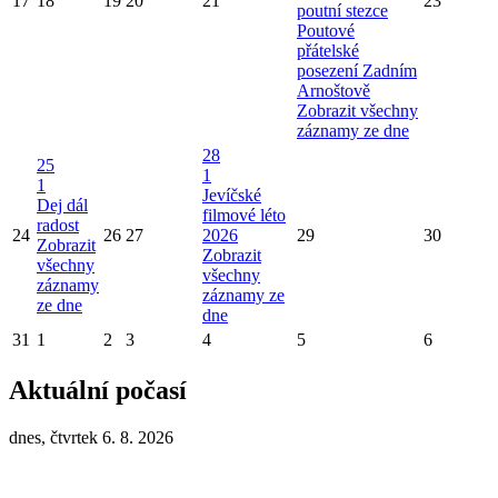
17
18
19
20
21
23
poutní stezce
Poutové
přátelské
posezení Zadním
Arnoštově
Zobrazit všechny
záznamy ze dne
28
25
1
1
Jevíčské
Dej dál
filmové léto
radost
24
26
27
2026
29
30
Zobrazit
Zobrazit
všechny
všechny
záznamy
záznamy ze
ze dne
dne
31
1
2
3
4
5
6
Aktuální počasí
dnes, čtvrtek 6. 8. 2026