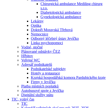
Chirurgická ambulance Mediling chirurg
s.r.o.
Diabetologická ambulance
Gynekologická ambulance
Lekárny
Optika
Doktoři Moravská Třebová
Nemocnice
Odborný léčebný ústav Jevíčko
Linka psychopomoci
Vodné, stočné
Plánované odstávky ČEZ
Hřbitov
Veřejné WC
Adresář podnikatelů
Podnikatelské subjekty
Hotely a restaurace
Krajská hospodářská komora Pardubického kraje
Firmy v Jevíčku
Platba místních poplatků
Autobusové spoje z Jevíčka
Digitální služby státu
TIC, volný čas
TIC
Kalendář veřejných akcí pro rok 2025–2026