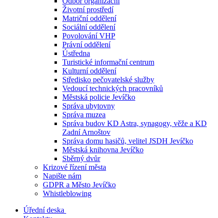
Odbor organizační
Životní prostředí
Matriční oddělení
Sociální oddělení
Povolování VHP
Právní oddělení
Ústředna
Turistické informační centrum
Kulturní oddělení
Středisko pečovatelské služby
Vedoucí technických pracovníků
Městská policie Jevíčko
Správa ubytovny
Správa muzea
Správa budov KD Astra, synagogy, věže a KD
Zadní Arnoštov
Správa domu hasičů, velitel JSDH Jevíčko
Městská knihovna Jevíčko
Sběrný dvůr
Krizové řízení města
Napište nám
GDPR a Město Jevíčko
Whistleblowing
Úřední deska