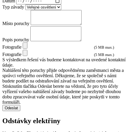
Datum
Typ závady
Místo poruchy
Popis poruchy
Fotografie
(5 MB max.)
Fotografie
(5 MB max.)
S výsledkem řešení vás budeme kontaktovat na uvedené kontaktní
údaje.
Nahlášení této poruchy přijde odpovědnému zaměstnanci města a
správci veřejného osvětlení. Děkujeme, že se společně s námi
budete podílet na odstraňování závad na veřejném osvětlení.
Stisknutím tlačítka Odeslat berete na vědomí, že pro tyto účely
vyřízení vašeho nahlášení závady budeme po nezbytně dlouhou
dobu zpracovávat vaše osobní údaje, které jste poskytli v tomto
formuláři.
Odeslat
Odstávky elektřiny