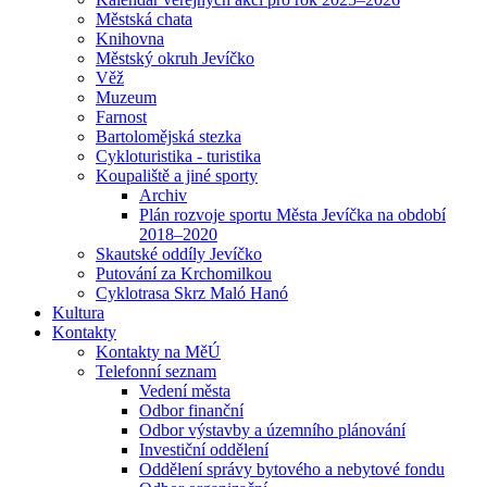
Městská chata
Knihovna
Městský okruh Jevíčko
Věž
Muzeum
Farnost
Bartolomějská stezka
Cykloturistika - turistika
Koupaliště a jiné sporty
Archiv
Plán rozvoje sportu Města Jevíčka na období
2018–2020
Skautské oddíly Jevíčko
Putování za Krchomilkou
Cyklotrasa Skrz Maló Hanó
Kultura
Kontakty
Kontakty na MěÚ
Telefonní seznam
Vedení města
Odbor finanční
Odbor výstavby a územního plánování
Investiční oddělení
Oddělení správy bytového a nebytové fondu