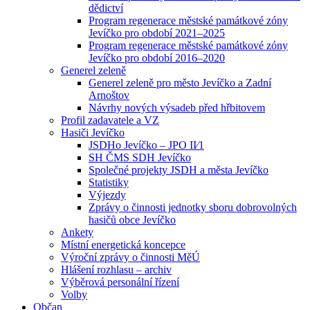
dědictví
Program regenerace městské památkové zóny
Jevíčko pro období 2021–2025
Program regenerace městské památkové zóny
Jevíčko pro období 2016–2020
Generel zeleně
Generel zeleně pro město Jevíčko a Zadní
Arnoštov
Návrhy nových výsadeb před hřbitovem
Profil zadavatele a VZ
Hasiči Jevíčko
JSDHo Jevíčko – JPO II⁄1
SH ČMS SDH Jevíčko
Společné projekty JSDH a města Jevíčko
Statistiky
Výjezdy
Zprávy o činnosti jednotky sboru dobrovolných
hasičů obce Jevíčko
Ankety
Místní energetická koncepce
Výroční zprávy o činnosti MěÚ
Hlášení rozhlasu – archiv
Výběrová personální řízení
Volby
Občan