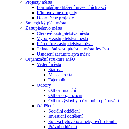
Projekty města
Formulář pro hlášení investičních akcí
Připravované projekty
Dokončené projekty
Strategický plán města
Zastupitelstvo města
Členové zastupitelstva města
Výbory zastupitelstva města
Plán práce zastupitelstva města
Jednací řád zastupitelstva města Jevíčka
Usnesení zastupitelstva města
Organizační struktura MěÚ
Vedení města
Starosta
Místostarosta
Tajemník
Odbory
Odbor finanční
Odbor organizační
Odbor výstavby a územního plánování
Oddělení
Sociální oddělení
Investiční oddělení
Správa bytového a nebytového fondu
Právní oddělení