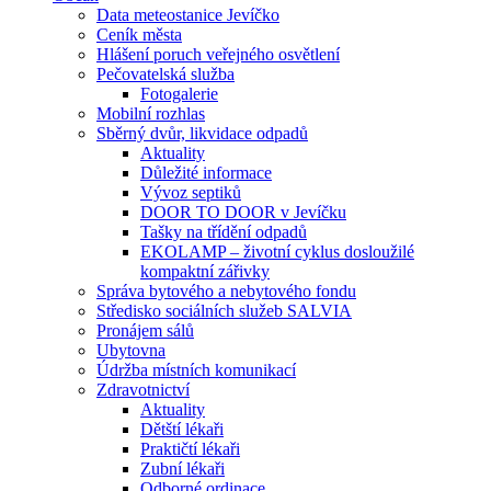
Data meteostanice Jevíčko
Ceník města
Hlášení poruch veřejného osvětlení
Pečovatelská služba
Fotogalerie
Mobilní rozhlas
Sběrný dvůr, likvidace odpadů
Aktuality
Důležité informace
Vývoz septiků
DOOR TO DOOR v Jevíčku
Tašky na třídění odpadů
EKOLAMP – životní cyklus dosloužilé
kompaktní zářivky
Správa bytového a nebytového fondu
Středisko sociálních služeb SALVIA
Pronájem sálů
Ubytovna
Údržba místních komunikací
Zdravotnictví
Aktuality
Dětští lékaři
Praktičtí lékaři
Zubní lékaři
Odborné ordinace