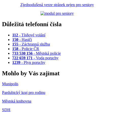
Zjednodušená verze stránek nejen pro seniory
Důležitá telefonní čísla
112
- Tísňové volání
150
- Hasiči
155
- Záchranná služba
158
- Policie ČR
733 530 156
- Městská policie
722 659 171
- Voda poruchy
1239
- Plyn poruchy
Mohlo by Vás zajímat
Munipolis
Pardubický kraj pro rodinu
Městská knihovna
SDH