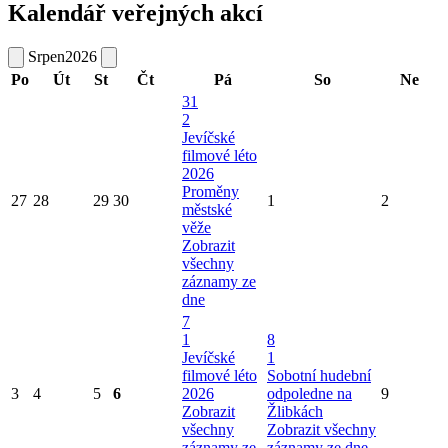
Kalendář veřejných akcí
Srpen
2026
Po
Út
St
Čt
Pá
So
Ne
31
2
Jevíčské
filmové léto
2026
Proměny
27
28
29
30
1
2
městské
věže
Zobrazit
všechny
záznamy ze
dne
7
1
8
Jevíčské
1
filmové léto
Sobotní hudební
3
4
5
6
2026
odpoledne na
9
Zobrazit
Žlibkách
všechny
Zobrazit všechny
záznamy ze
záznamy ze dne