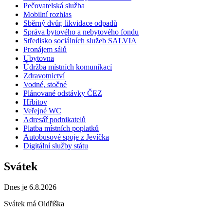
Pečovatelská služba
Mobilní rozhlas
Sběrný dvůr, likvidace odpadů
Správa bytového a nebytového fondu
Středisko sociálních služeb SALVIA
Pronájem sálů
Ubytovna
Údržba místních komunikací
Zdravotnictví
Vodné, stočné
Plánované odstávky ČEZ
Hřbitov
Veřejné WC
Adresář podnikatelů
Platba místních poplatků
Autobusové spoje z Jevíčka
Digitální služby státu
Svátek
Dnes je 6.8.2026
Svátek má
Oldřiška