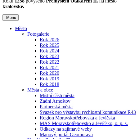
Roku
1258
povýšeno
Přemyslem Otakarem II.
na město
královské.
Menu
Město
Fotogalerie
Rok 2026
Rok 2025
Rok 2024
Rok 2023
Rok 2022
Rok 2021
Rok 2020
Rok 2019
Rok 2018
Města a obce
Místní části města
Zadní Arnoštov
Partnerská města
Svazek pro výstavbu rychlostní komunikace R43
Region Moravskotřebovska a Jevíčska
MAS Moravskotřebovsko a Jevíčsko, o. p. s.
Odkazy na zajímavé weby
Mapový portál Geomorava