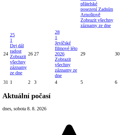
přátelské
posezení Zadním
Arnoštově
Zobrazit všechny
záznamy ze dne
28
25
1
1
Jevíčské
Dej dál
filmové léto
radost
24
26
27
2026
29
30
Zobrazit
Zobrazit
všechny
všechny
záznamy
záznamy ze
ze dne
dne
31
1
2
3
4
5
6
Aktuální počasí
dnes, sobota 8. 8. 2026