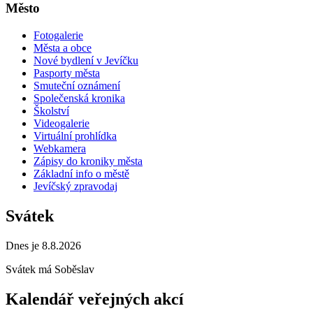
Město
Fotogalerie
Města a obce
Nové bydlení v Jevíčku
Pasporty města
Smuteční oznámení
Společenská kronika
Školství
Videogalerie
Virtuální prohlídka
Webkamera
Zápisy do kroniky města
Základní info o městě
Jevíčský zpravodaj
Svátek
Dnes je 8.8.2026
Svátek má
Soběslav
Kalendář veřejných akcí