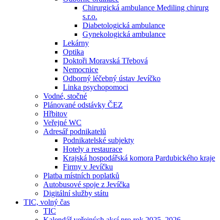
Chirurgická ambulance Mediling chirurg
s.r.o.
Diabetologická ambulance
Gynekologická ambulance
Lekárny
Optika
Doktoři Moravská Třebová
Nemocnice
Odborný léčebný ústav Jevíčko
Linka psychopomoci
Vodné, stočné
Plánované odstávky ČEZ
Hřbitov
Veřejné WC
Adresář podnikatelů
Podnikatelské subjekty
Hotely a restaurace
Krajská hospodářská komora Pardubického kraje
Firmy v Jevíčku
Platba místních poplatků
Autobusové spoje z Jevíčka
Digitální služby státu
TIC, volný čas
TIC
Kalendář veřejných akcí pro rok 2025–2026