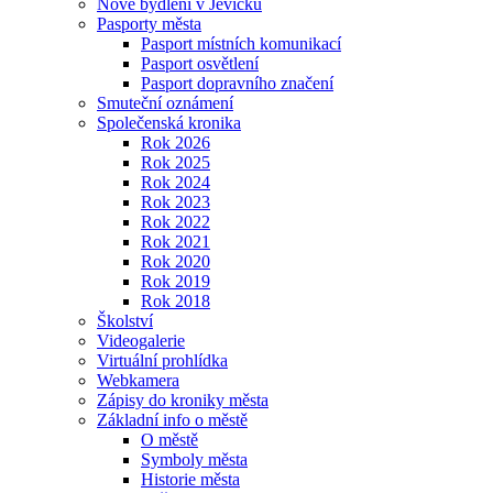
Nové bydlení v Jevíčku
Pasporty města
Pasport místních komunikací
Pasport osvětlení
Pasport dopravního značení
Smuteční oznámení
Společenská kronika
Rok 2026
Rok 2025
Rok 2024
Rok 2023
Rok 2022
Rok 2021
Rok 2020
Rok 2019
Rok 2018
Školství
Videogalerie
Virtuální prohlídka
Webkamera
Zápisy do kroniky města
Základní info o městě
O městě
Symboly města
Historie města