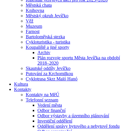
Městská chata
Knihovna
Městský okruh Jevíčko
Věž
Muzeum
Farnost
Bartolomějská stezka
Cykloturistika - turistika
Koupaliště a jiné sporty
Archiv
Plán rozvoje sportu Města Jevíčka na období
2018–2020
Skautské oddíly Jevíčko
Putování za Krchomilkou
Cyklotrasa Skrz Maló Hanó
Kultura
Kontakty
Kontakty na MěÚ
Telefonní seznam
Vedení města
Odbor finanční
Odbor výstavby a územního plánování
Investiční oddělení
Oddělení správy bytového a nebytové fondu