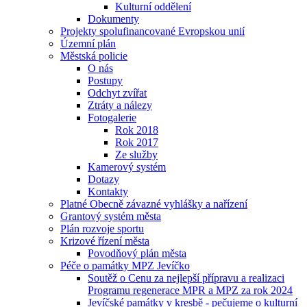
Kulturní oddělení
Dokumenty
Projekty spolufinancované Evropskou unií
Územní plán
Městská policie
O nás
Postupy
Odchyt zvířat
Ztráty a nálezy
Fotogalerie
Rok 2018
Rok 2017
Ze služby
Kamerový systém
Dotazy
Kontakty
Platné Obecně závazné vyhlášky a nařízení
Grantový systém města
Plán rozvoje sportu
Krizové řízení města
Povodňový plán města
Péče o památky MPZ Jevíčko
Soutěž o Cenu za nejlepší přípravu a realizaci
Programu regenerace MPR a MPZ za rok 2024
Jevíčské památky v kresbě - pečujeme o kulturní