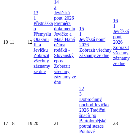
14
2
13
Jevíčská
1
pouť 2026
16
Přednáška
Premiéra
1
o
dokumentu
15
Jevíčská
Přemyslu
Jevíčko a
1
pouť
Otakaru
Malá Haná
Jevíčská pouť
10
11
12
2026
II. a
očima
2026
Zobrazit
Jevíčku
rodáků -
Zobrazit všechny
všechny
Zobrazit
Slovanský
záznamy ze dne
záznamy
všechny
epos
ze dne
záznamy
Zobrazit
ze dne
všechny
záznamy ze
dne
22
3
Dobročinný
pochod Jevíčko
2026
Tradiční
špacír po
Bartolomějské
17
18
19
20
21
23
poutní stezce
Poutové