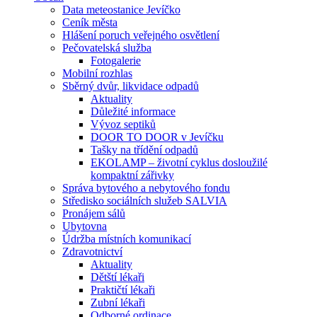
Data meteostanice Jevíčko
Ceník města
Hlášení poruch veřejného osvětlení
Pečovatelská služba
Fotogalerie
Mobilní rozhlas
Sběrný dvůr, likvidace odpadů
Aktuality
Důležité informace
Vývoz septiků
DOOR TO DOOR v Jevíčku
Tašky na třídění odpadů
EKOLAMP – životní cyklus dosloužilé
kompaktní zářivky
Správa bytového a nebytového fondu
Středisko sociálních služeb SALVIA
Pronájem sálů
Ubytovna
Údržba místních komunikací
Zdravotnictví
Aktuality
Dětští lékaři
Praktičtí lékaři
Zubní lékaři
Odborné ordinace