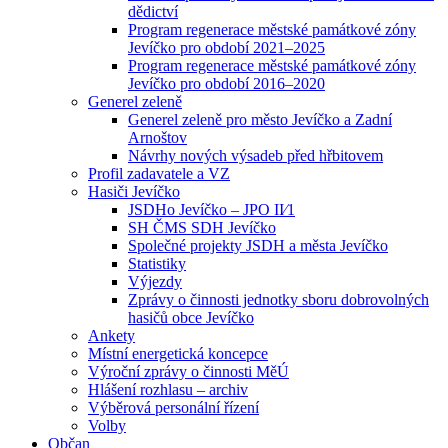
dědictví
Program regenerace městské památkové zóny
Jevíčko pro období 2021–2025
Program regenerace městské památkové zóny
Jevíčko pro období 2016–2020
Generel zeleně
Generel zeleně pro město Jevíčko a Zadní
Arnoštov
Návrhy nových výsadeb před hřbitovem
Profil zadavatele a VZ
Hasiči Jevíčko
JSDHo Jevíčko – JPO II⁄1
SH ČMS SDH Jevíčko
Společné projekty JSDH a města Jevíčko
Statistiky
Výjezdy
Zprávy o činnosti jednotky sboru dobrovolných
hasičů obce Jevíčko
Ankety
Místní energetická koncepce
Výroční zprávy o činnosti MěÚ
Hlášení rozhlasu – archiv
Výběrová personální řízení
Volby
Občan