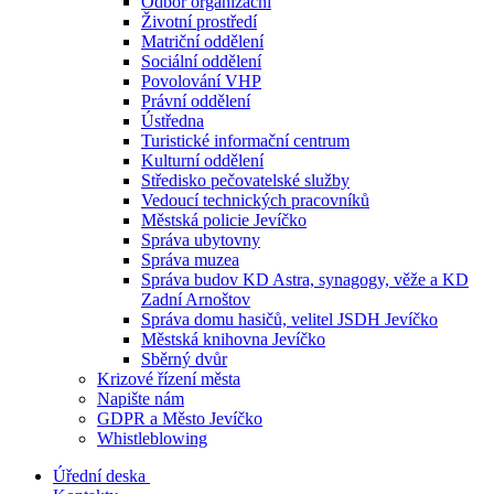
Odbor organizační
Životní prostředí
Matriční oddělení
Sociální oddělení
Povolování VHP
Právní oddělení
Ústředna
Turistické informační centrum
Kulturní oddělení
Středisko pečovatelské služby
Vedoucí technických pracovníků
Městská policie Jevíčko
Správa ubytovny
Správa muzea
Správa budov KD Astra, synagogy, věže a KD
Zadní Arnoštov
Správa domu hasičů, velitel JSDH Jevíčko
Městská knihovna Jevíčko
Sběrný dvůr
Krizové řízení města
Napište nám
GDPR a Město Jevíčko
Whistleblowing
Úřední deska