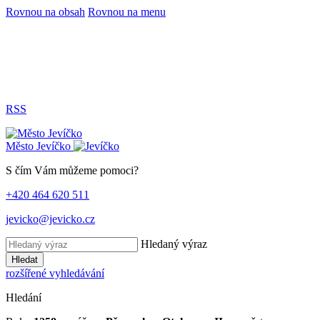
Rovnou na obsah
Rovnou na menu
RSS
Město
Jevíčko
S čím Vám můžeme pomoci?
+420 464 620 511
jevicko@jevicko.cz
Hledaný výraz
Hledat
rozšířené vyhledávání
Hledání