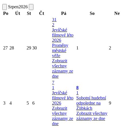
Srpen
2026
Po
Út
St
Čt
Pá
So
Ne
31
2
Jevíčské
filmové léto
2026
Proměny
27
28
29
30
1
2
městské
věže
Zobrazit
všechny
záznamy ze
dne
7
1
8
Jevíčské
1
filmové léto
Sobotní hudební
3
4
5
6
2026
odpoledne na
9
Zobrazit
Žlibkách
všechny
Zobrazit všechny
záznamy ze
záznamy ze dne
dne