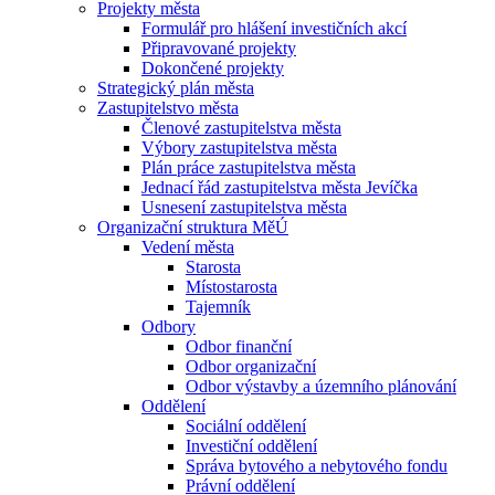
Projekty města
Formulář pro hlášení investičních akcí
Připravované projekty
Dokončené projekty
Strategický plán města
Zastupitelstvo města
Členové zastupitelstva města
Výbory zastupitelstva města
Plán práce zastupitelstva města
Jednací řád zastupitelstva města Jevíčka
Usnesení zastupitelstva města
Organizační struktura MěÚ
Vedení města
Starosta
Místostarosta
Tajemník
Odbory
Odbor finanční
Odbor organizační
Odbor výstavby a územního plánování
Oddělení
Sociální oddělení
Investiční oddělení
Správa bytového a nebytového fondu
Právní oddělení