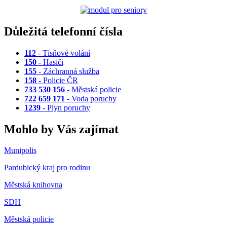
Důležitá telefonní čísla
112
- Tísňové volání
150
- Hasiči
155
- Záchranná služba
158
- Policie ČR
733 530 156
- Městská policie
722 659 171
- Voda poruchy
1239
- Plyn poruchy
Mohlo by Vás zajímat
Munipolis
Pardubický kraj pro rodinu
Městská knihovna
SDH
Městská policie