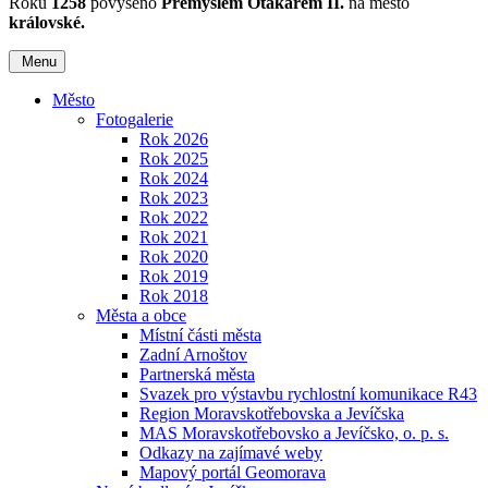
Roku
1258
povýšeno
Přemyslem Otakarem II.
na město
královské.
Menu
Město
Fotogalerie
Rok 2026
Rok 2025
Rok 2024
Rok 2023
Rok 2022
Rok 2021
Rok 2020
Rok 2019
Rok 2018
Města a obce
Místní části města
Zadní Arnoštov
Partnerská města
Svazek pro výstavbu rychlostní komunikace R43
Region Moravskotřebovska a Jevíčska
MAS Moravskotřebovsko a Jevíčsko, o. p. s.
Odkazy na zajímavé weby
Mapový portál Geomorava