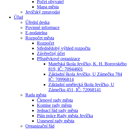
Počet obyvatel
Mapa města
Jevíčský zpravodaj
Úřad
Úřední deska
Povinné informace
E-podatelna
Rozpočet města
Rozpočet
Střednědobý výhled rozpočtu
Závěrečný účet
Příspěvkové organizace
Mateřská škola Jevíčko, K. H. Borovského
819, IČ: 70944601
Základní škola Jevíčko, U Zámečku 784
IČ: 70996814
Základní umělecká škola Jevíčko, U
Zámečku 451, IČ: 72068141
Rada města
Členové rady města
Komise rady města
Jednací řád rady města
Plán práce Rady města Jevíčka
Usnesení rady města
Organizační řád