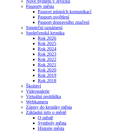
Nové bydlení v Jevíčku
Pasporty města
Pasport místních komunikací
Pasport osvětlení
Pasport dopravního značení
Smuteční oznámení
Společenská kronika
Rok 2026
Rok 2025
Rok 2024
Rok 2023
Rok 2022
Rok 2021
Rok 2020
Rok 2019
Rok 2018
Školství
Videogalerie
Virtuální prohlídka
Webkamera
Zápisy do kroniky města
Základní info o městě
O městě
Symboly města
Historie města