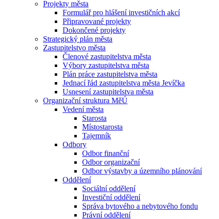
Projekty města
Formulář pro hlášení investičních akcí
Připravované projekty
Dokončené projekty
Strategický plán města
Zastupitelstvo města
Členové zastupitelstva města
Výbory zastupitelstva města
Plán práce zastupitelstva města
Jednací řád zastupitelstva města Jevíčka
Usnesení zastupitelstva města
Organizační struktura MěÚ
Vedení města
Starosta
Místostarosta
Tajemník
Odbory
Odbor finanční
Odbor organizační
Odbor výstavby a územního plánování
Oddělení
Sociální oddělení
Investiční oddělení
Správa bytového a nebytového fondu
Právní oddělení