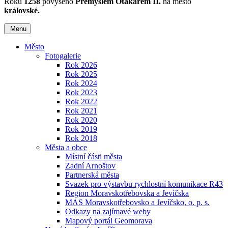
Roku
1258
povýšeno
Přemyslem Otakarem II.
na město
královské.
Menu
Město
Fotogalerie
Rok 2026
Rok 2025
Rok 2024
Rok 2023
Rok 2022
Rok 2021
Rok 2020
Rok 2019
Rok 2018
Města a obce
Místní části města
Zadní Arnoštov
Partnerská města
Svazek pro výstavbu rychlostní komunikace R43
Region Moravskotřebovska a Jevíčska
MAS Moravskotřebovsko a Jevíčsko, o. p. s.
Odkazy na zajímavé weby
Mapový portál Geomorava