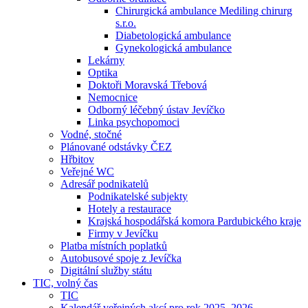
Chirurgická ambulance Mediling chirurg
s.r.o.
Diabetologická ambulance
Gynekologická ambulance
Lekárny
Optika
Doktoři Moravská Třebová
Nemocnice
Odborný léčebný ústav Jevíčko
Linka psychopomoci
Vodné, stočné
Plánované odstávky ČEZ
Hřbitov
Veřejné WC
Adresář podnikatelů
Podnikatelské subjekty
Hotely a restaurace
Krajská hospodářská komora Pardubického kraje
Firmy v Jevíčku
Platba místních poplatků
Autobusové spoje z Jevíčka
Digitální služby státu
TIC, volný čas
TIC
Kalendář veřejných akcí pro rok 2025–2026