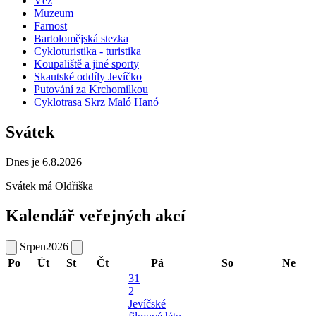
Věž
Muzeum
Farnost
Bartolomějská stezka
Cykloturistika - turistika
Koupaliště a jiné sporty
Skautské oddíly Jevíčko
Putování za Krchomilkou
Cyklotrasa Skrz Maló Hanó
Svátek
Dnes je 6.8.2026
Svátek má
Oldřiška
Kalendář veřejných akcí
Srpen
2026
Po
Út
St
Čt
Pá
So
Ne
31
2
Jevíčské