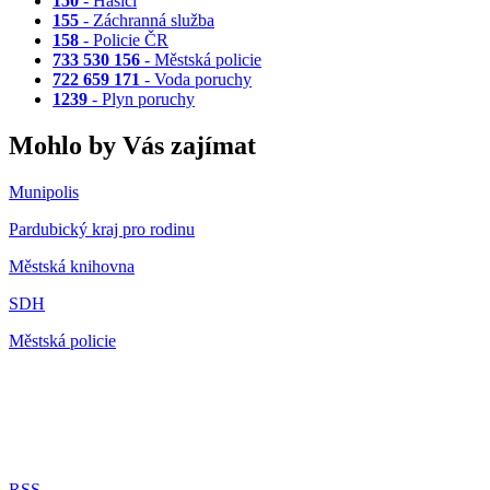
150
- Hasiči
155
- Záchranná služba
158
- Policie ČR
733 530 156
- Městská policie
722 659 171
- Voda poruchy
1239
- Plyn poruchy
Mohlo by Vás zajímat
Munipolis
Pardubický kraj pro rodinu
Městská knihovna
SDH
Městská policie
RSS