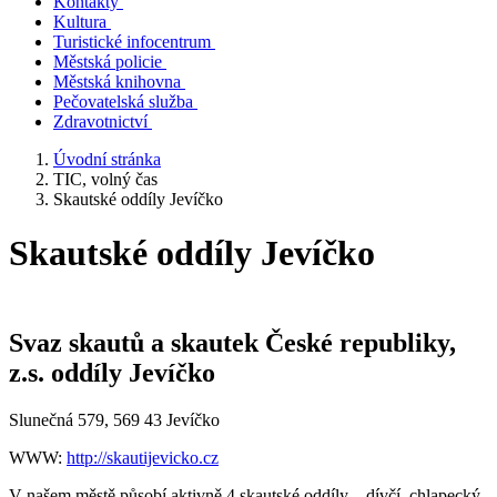
Kontakty
Kultura
Turistické infocentrum
Městská policie
Městská knihovna
Pečovatelská služba
Zdravotnictví
Úvodní stránka
TIC, volný čas
Skautské oddíly Jevíčko
Skautské oddíly Jevíčko
Svaz skautů a skautek České republiky,
z.s. oddíly Jevíčko
Slunečná 579, 569 43 Jevíčko
WWW:
http://skautijevicko.cz
V našem městě působí aktivně 4 skautské oddíly – dívčí, chlapecký,