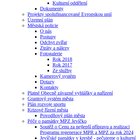
Kulturní oddělení
Dokumenty
Projekty spolufinancované Evropskou unií
Územní plán
Městská policie
O nás
Postupy
Odchyt zvířat
Ztráty a nálezy
Fotogalerie
Rok 2018
Rok 2017
Ze služby
Kamerový systém
Dotazy
Kontakty
Platné Obecně závazné vyhlášky a nařízení
Grantový systém města
Plán rozvoje sportu
Krizové řízení města
Povodňový plán města
Péče o památky MPZ Jevíčko
Soutěž o Cenu za nejlepší přípravu a realizaci
Programu regenerace MPR a MPZ za rok 2024
Jevíčské památky v kresbě - pečujeme o kulturní