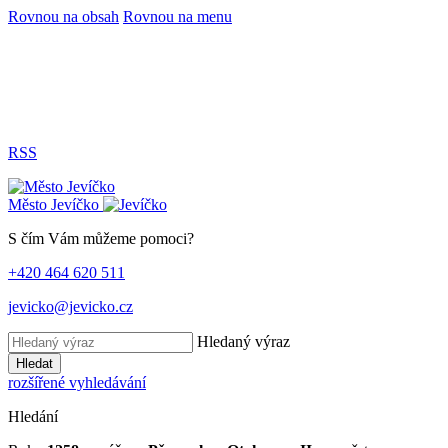
Rovnou na obsah
Rovnou na menu
RSS
Město
Jevíčko
S čím Vám můžeme pomoci?
+420 464 620 511
jevicko@jevicko.cz
Hledaný výraz
Hledat
rozšířené vyhledávání
Hledání