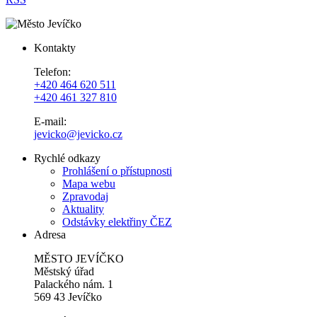
Kontakty
Telefon:
+420 464 620 511
+420 461 327 810
E-mail:
jevicko@jevicko.cz
Rychlé odkazy
Prohlášení o přístupnosti
Mapa webu
Zpravodaj
Aktuality
Odstávky elektřiny ČEZ
Adresa
MĚSTO JEVÍČKO
Městský úřad
Palackého nám. 1
569 43 Jevíčko