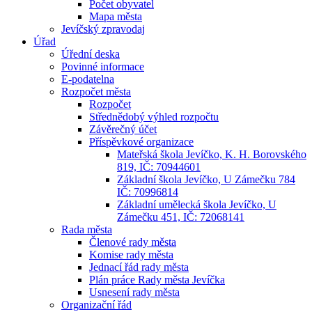
Počet obyvatel
Mapa města
Jevíčský zpravodaj
Úřad
Úřední deska
Povinné informace
E-podatelna
Rozpočet města
Rozpočet
Střednědobý výhled rozpočtu
Závěrečný účet
Příspěvkové organizace
Mateřská škola Jevíčko, K. H. Borovského
819, IČ: 70944601
Základní škola Jevíčko, U Zámečku 784
IČ: 70996814
Základní umělecká škola Jevíčko, U
Zámečku 451, IČ: 72068141
Rada města
Členové rady města
Komise rady města
Jednací řád rady města
Plán práce Rady města Jevíčka
Usnesení rady města
Organizační řád