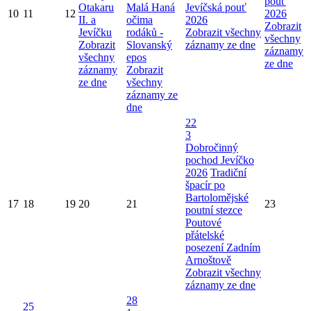
pouť
Otakaru
Malá Haná
Jevíčská pouť
10
11
12
2026
II. a
očima
2026
Zobrazit
Jevíčku
rodáků -
Zobrazit všechny
všechny
Zobrazit
Slovanský
záznamy ze dne
záznamy
všechny
epos
ze dne
záznamy
Zobrazit
ze dne
všechny
záznamy ze
dne
22
3
Dobročinný
pochod Jevíčko
2026
Tradiční
špacír po
Bartolomějské
17
18
19
20
21
23
poutní stezce
Poutové
přátelské
posezení Zadním
Arnoštově
Zobrazit všechny
záznamy ze dne
28
25