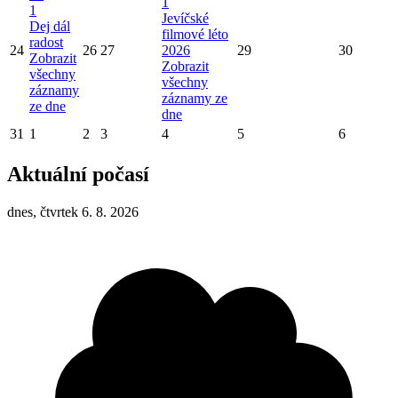
1
1
Jevíčské
Dej dál
filmové léto
radost
24
26
27
2026
29
30
Zobrazit
Zobrazit
všechny
všechny
záznamy
záznamy ze
ze dne
dne
31
1
2
3
4
5
6
Aktuální počasí
dnes, čtvrtek 6. 8. 2026