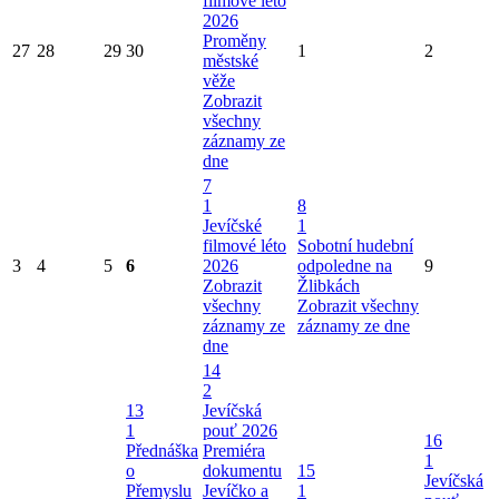
filmové léto
2026
Proměny
27
28
29
30
1
2
městské
věže
Zobrazit
všechny
záznamy ze
dne
7
1
8
Jevíčské
1
filmové léto
Sobotní hudební
3
4
5
6
2026
odpoledne na
9
Zobrazit
Žlibkách
všechny
Zobrazit všechny
záznamy ze
záznamy ze dne
dne
14
2
13
Jevíčská
1
pouť 2026
16
Přednáška
Premiéra
1
o
dokumentu
15
Jevíčská
Přemyslu
Jevíčko a
1