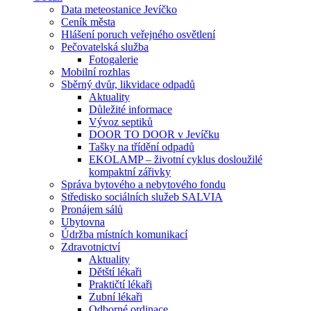
Data meteostanice Jevíčko
Ceník města
Hlášení poruch veřejného osvětlení
Pečovatelská služba
Fotogalerie
Mobilní rozhlas
Sběrný dvůr, likvidace odpadů
Aktuality
Důležité informace
Vývoz septiků
DOOR TO DOOR v Jevíčku
Tašky na třídění odpadů
EKOLAMP – životní cyklus dosloužilé
kompaktní zářivky
Správa bytového a nebytového fondu
Středisko sociálních služeb SALVIA
Pronájem sálů
Ubytovna
Údržba místních komunikací
Zdravotnictví
Aktuality
Dětští lékaři
Praktičtí lékaři
Zubní lékaři
Odborné ordinace