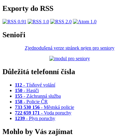
Exporty do RSS
Senioři
Zjednodušená verze stránek nejen pro seniory
Důležitá telefonní čísla
112
- Tísňové volání
150
- Hasiči
155
- Záchranná služba
158
- Policie ČR
733 530 156
- Městská policie
722 659 171
- Voda poruchy
1239
- Plyn poruchy
Mohlo by Vás zajímat