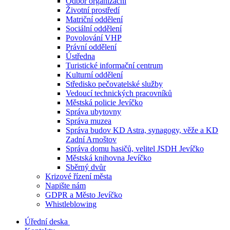
Odbor organizační
Životní prostředí
Matriční oddělení
Sociální oddělení
Povolování VHP
Právní oddělení
Ústředna
Turistické informační centrum
Kulturní oddělení
Středisko pečovatelské služby
Vedoucí technických pracovníků
Městská policie Jevíčko
Správa ubytovny
Správa muzea
Správa budov KD Astra, synagogy, věže a KD
Zadní Arnoštov
Správa domu hasičů, velitel JSDH Jevíčko
Městská knihovna Jevíčko
Sběrný dvůr
Krizové řízení města
Napište nám
GDPR a Město Jevíčko
Whistleblowing
Úřední deska