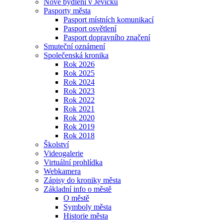
Nové bydlení v Jevíčku
Pasporty města
Pasport místních komunikací
Pasport osvětlení
Pasport dopravního značení
Smuteční oznámení
Společenská kronika
Rok 2026
Rok 2025
Rok 2024
Rok 2023
Rok 2022
Rok 2021
Rok 2020
Rok 2019
Rok 2018
Školství
Videogalerie
Virtuální prohlídka
Webkamera
Zápisy do kroniky města
Základní info o městě
O městě
Symboly města
Historie města