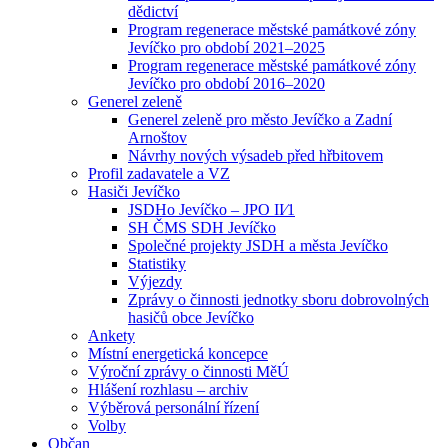
dědictví
Program regenerace městské památkové zóny
Jevíčko pro období 2021–2025
Program regenerace městské památkové zóny
Jevíčko pro období 2016–2020
Generel zeleně
Generel zeleně pro město Jevíčko a Zadní
Arnoštov
Návrhy nových výsadeb před hřbitovem
Profil zadavatele a VZ
Hasiči Jevíčko
JSDHo Jevíčko – JPO II⁄1
SH ČMS SDH Jevíčko
Společné projekty JSDH a města Jevíčko
Statistiky
Výjezdy
Zprávy o činnosti jednotky sboru dobrovolných
hasičů obce Jevíčko
Ankety
Místní energetická koncepce
Výroční zprávy o činnosti MěÚ
Hlášení rozhlasu – archiv
Výběrová personální řízení
Volby
Občan