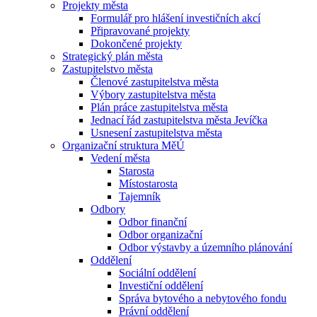
Projekty města
Formulář pro hlášení investičních akcí
Připravované projekty
Dokončené projekty
Strategický plán města
Zastupitelstvo města
Členové zastupitelstva města
Výbory zastupitelstva města
Plán práce zastupitelstva města
Jednací řád zastupitelstva města Jevíčka
Usnesení zastupitelstva města
Organizační struktura MěÚ
Vedení města
Starosta
Místostarosta
Tajemník
Odbory
Odbor finanční
Odbor organizační
Odbor výstavby a územního plánování
Oddělení
Sociální oddělení
Investiční oddělení
Správa bytového a nebytového fondu
Právní oddělení