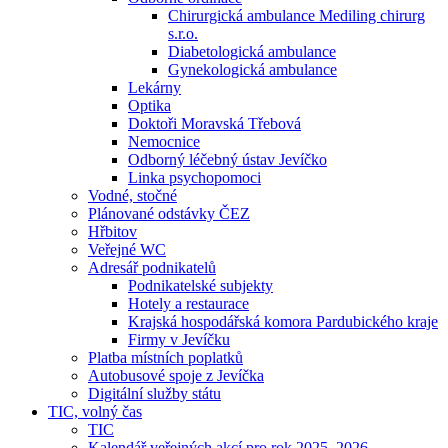
Chirurgická ambulance Mediling chirurg
s.r.o.
Diabetologická ambulance
Gynekologická ambulance
Lekárny
Optika
Doktoři Moravská Třebová
Nemocnice
Odborný léčebný ústav Jevíčko
Linka psychopomoci
Vodné, stočné
Plánované odstávky ČEZ
Hřbitov
Veřejné WC
Adresář podnikatelů
Podnikatelské subjekty
Hotely a restaurace
Krajská hospodářská komora Pardubického kraje
Firmy v Jevíčku
Platba místních poplatků
Autobusové spoje z Jevíčka
Digitální služby státu
TIC, volný čas
TIC
Kalendář veřejných akcí pro rok 2025–2026