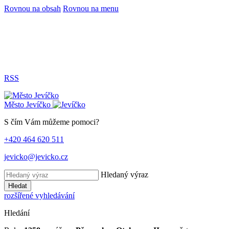
Rovnou na obsah
Rovnou na menu
RSS
Město
Jevíčko
S čím Vám můžeme pomoci?
+420 464 620 511
jevicko@jevicko.cz
Hledaný výraz
Hledat
rozšířené vyhledávání
Hledání