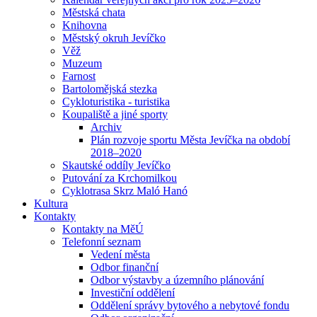
Městská chata
Knihovna
Městský okruh Jevíčko
Věž
Muzeum
Farnost
Bartolomějská stezka
Cykloturistika - turistika
Koupaliště a jiné sporty
Archiv
Plán rozvoje sportu Města Jevíčka na období
2018–2020
Skautské oddíly Jevíčko
Putování za Krchomilkou
Cyklotrasa Skrz Maló Hanó
Kultura
Kontakty
Kontakty na MěÚ
Telefonní seznam
Vedení města
Odbor finanční
Odbor výstavby a územního plánování
Investiční oddělení
Oddělení správy bytového a nebytové fondu