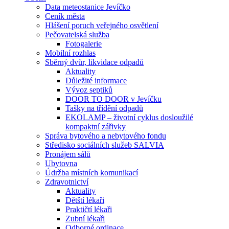
Data meteostanice Jevíčko
Ceník města
Hlášení poruch veřejného osvětlení
Pečovatelská služba
Fotogalerie
Mobilní rozhlas
Sběrný dvůr, likvidace odpadů
Aktuality
Důležité informace
Vývoz septiků
DOOR TO DOOR v Jevíčku
Tašky na třídění odpadů
EKOLAMP – životní cyklus dosloužilé
kompaktní zářivky
Správa bytového a nebytového fondu
Středisko sociálních služeb SALVIA
Pronájem sálů
Ubytovna
Údržba místních komunikací
Zdravotnictví
Aktuality
Dětští lékaři
Praktičtí lékaři
Zubní lékaři
Odborné ordinace