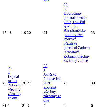
22
3
Dobročinný
pochod Jevíčko
2026
Tradiční
špacír po
Bartolomějské
17
18
19
20
21
23
poutní stezce
Poutové
přátelské
posezení Zadním
Arnoštově
Zobrazit všechny
záznamy ze dne
28
25
1
1
Jevíčské
Dej dál
filmové léto
radost
24
26
27
2026
29
30
Zobrazit
Zobrazit
všechny
všechny
záznamy
záznamy ze
ze dne
dne
31
1
2
3
4
5
6