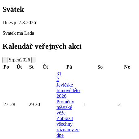
Svátek
Dnes je 7.8.2026
Svátek má
Lada
Kalendář veřejných akcí
Srpen
2026
Po
Út
St
Čt
Pá
So
Ne
31
2
Jevíčské
filmové léto
2026
Proměny
27
28
29
30
1
2
městské
věže
Zobrazit
všechny
záznamy ze
dne