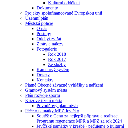
Kulturní oddělení
Dokumenty
Projekty spolufinancované Evropskou unií
Územní plán
Městská policie
O nás
Postupy
Odchyt zvířat
Ztráty a nálezy
Fotogalerie
Rok 2018
Rok 2017
Ze služby
Kamerový systém
Dotazy
Kontakty
Platné Obecně závazné vyhlášky a nařízení
Grantový systém města
Plán rozvoje sportu
Krizové řízení města
Povodňový plán města
Péče o památky MPZ Jevíčko
Soutěž o Cenu za nejlepší přípravu a realizaci
Programu regenerace MPR a MPZ za rok 2024
Jevíčské památky v kresbě - pečujeme o kulturní