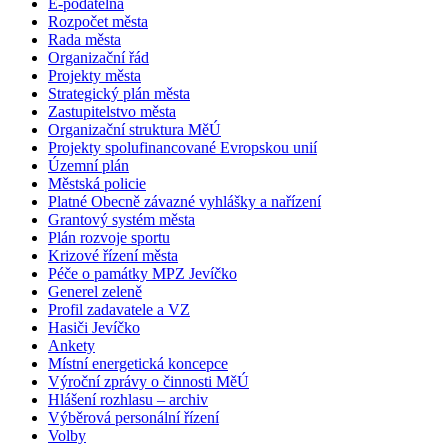
E-podatelna
Rozpočet města
Rada města
Organizační řád
Projekty města
Strategický plán města
Zastupitelstvo města
Organizační struktura MěÚ
Projekty spolufinancované Evropskou unií
Územní plán
Městská policie
Platné Obecně závazné vyhlášky a nařízení
Grantový systém města
Plán rozvoje sportu
Krizové řízení města
Péče o památky MPZ Jevíčko
Generel zeleně
Profil zadavatele a VZ
Hasiči Jevíčko
Ankety
Místní energetická koncepce
Výroční zprávy o činnosti MěÚ
Hlášení rozhlasu – archiv
Výběrová personální řízení
Volby