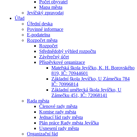
Počet obyvatel
Mapa města
Jevíčský zpravodaj
Úřad
Úřední deska
Povinné informace
E-podatelna
Rozpočet města
Rozpočet
Střednědobý výhled rozpočtu
Závěrečný účet
Příspěvkové organizace
Mateřská škola Jevíčko, K. H. Borovského
819, IČ: 70944601
Základní škola Jevíčko, U Zámečku 784
IČ: 70996814
Základní umělecká škola Jevíčko, U
Zámečku 451, IČ: 72068141
Rada města
Členové rady města
Komise rady města
Jednací řád rady města
Plán práce Rady města Jevíčka
Usnesení rady města
Organizační řád