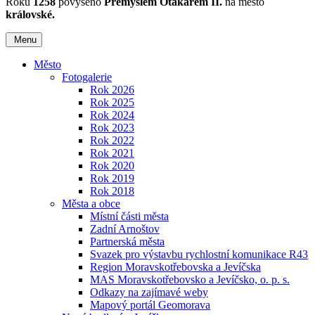
Roku
1258
povýšeno
Přemyslem Otakarem II.
na město
královské.
Menu
Město
Fotogalerie
Rok 2026
Rok 2025
Rok 2024
Rok 2023
Rok 2022
Rok 2021
Rok 2020
Rok 2019
Rok 2018
Města a obce
Místní části města
Zadní Arnoštov
Partnerská města
Svazek pro výstavbu rychlostní komunikace R43
Region Moravskotřebovska a Jevíčska
MAS Moravskotřebovsko a Jevíčsko, o. p. s.
Odkazy na zajímavé weby
Mapový portál Geomorava