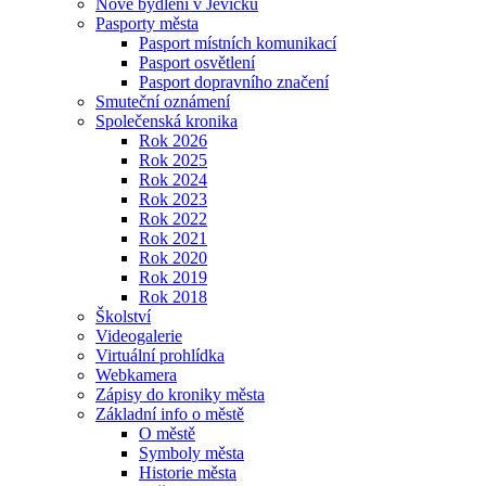
Nové bydlení v Jevíčku
Pasporty města
Pasport místních komunikací
Pasport osvětlení
Pasport dopravního značení
Smuteční oznámení
Společenská kronika
Rok 2026
Rok 2025
Rok 2024
Rok 2023
Rok 2022
Rok 2021
Rok 2020
Rok 2019
Rok 2018
Školství
Videogalerie
Virtuální prohlídka
Webkamera
Zápisy do kroniky města
Základní info o městě
O městě
Symboly města
Historie města