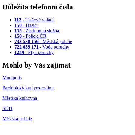
Důležitá telefonní čísla
112
- Tísňové volání
150
- Hasiči
155
- Záchranná služba
158
- Policie ČR
733 530 156
- Městská policie
722 659 171
- Voda poruchy
1239
- Plyn poruchy
Mohlo by Vás zajímat
Munipolis
Pardubický kraj pro rodinu
Městská knihovna
SDH
Městská policie