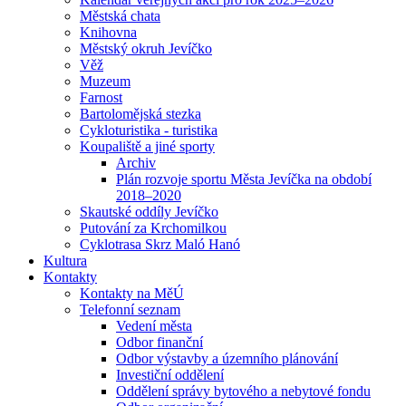
Městská chata
Knihovna
Městský okruh Jevíčko
Věž
Muzeum
Farnost
Bartolomějská stezka
Cykloturistika - turistika
Koupaliště a jiné sporty
Archiv
Plán rozvoje sportu Města Jevíčka na období
2018–2020
Skautské oddíly Jevíčko
Putování za Krchomilkou
Cyklotrasa Skrz Maló Hanó
Kultura
Kontakty
Kontakty na MěÚ
Telefonní seznam
Vedení města
Odbor finanční
Odbor výstavby a územního plánování
Investiční oddělení
Oddělení správy bytového a nebytové fondu