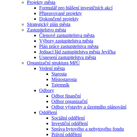
Projekty města
Formulář pro hlášení investičních akcí
Připravované projekty
Dokončené projekty
Strategický plán města
Zastupitelstvo města
Členové zastupitelstva města
Výbory zastupitelstva města
Plán práce zastupitelstva města
Jednací řád zastupitelstva města Jevíčka
Usnesení zastupitelstva města
Organizační struktura MěÚ
Vedení města
Starosta
Místostarosta
Tajemník
Odbory
Odbor finanční
Odbor organizační
Odbor výstavby a územního plánování
Oddělení
Sociální oddělení
Investiční oddělení
Správa bytového a nebytového fondu
Právní oddělení