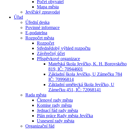
Počet obyvatel
Mapa města
Jevíčský zpravodaj
Úřad
Úřední deska
Povinné informace
E-podatelna
Rozpočet města
Rozpočet
Střednědobý výhled rozpočtu
Závěrečný účet
Příspěvkové organizace
Mateřská škola Jevíčko, K. H. Borovského
819, IČ: 70944601
Základní škola Jevíčko, U Zámečku 784
IČ: 70996814
Základní umělecká škola Jevíčko, U
Zámečku 451, IČ: 72068141
Rada města
Členové rady města
Komise rady města
Jednací řád rady města
Plán práce Rady města Jevíčka
Usnesení rady města
Organizační řád