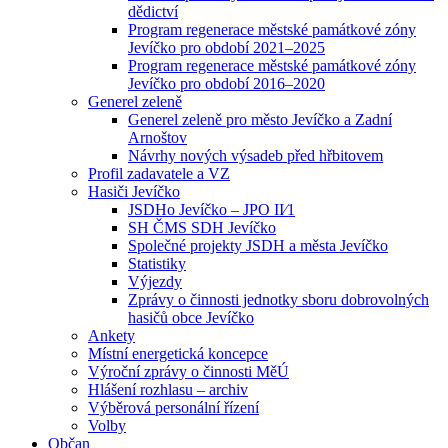
dědictví
Program regenerace městské památkové zóny
Jevíčko pro období 2021–2025
Program regenerace městské památkové zóny
Jevíčko pro období 2016–2020
Generel zeleně
Generel zeleně pro město Jevíčko a Zadní
Arnoštov
Návrhy nových výsadeb před hřbitovem
Profil zadavatele a VZ
Hasiči Jevíčko
JSDHo Jevíčko – JPO II⁄1
SH ČMS SDH Jevíčko
Společné projekty JSDH a města Jevíčko
Statistiky
Výjezdy
Zprávy o činnosti jednotky sboru dobrovolných
hasičů obce Jevíčko
Ankety
Místní energetická koncepce
Výroční zprávy o činnosti MěÚ
Hlášení rozhlasu – archiv
Výběrová personální řízení
Volby
Občan