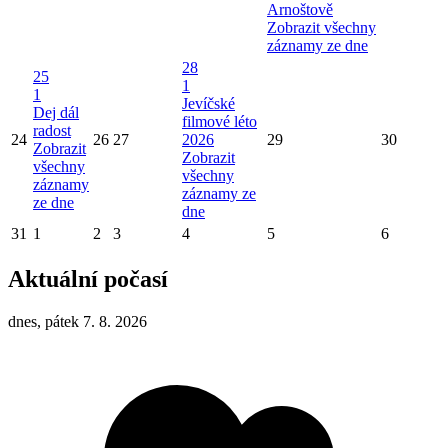
Arnoštově
Zobrazit všechny
záznamy ze dne
28
25
1
1
Jevíčské
Dej dál
filmové léto
radost
24
26
27
2026
29
30
Zobrazit
Zobrazit
všechny
všechny
záznamy
záznamy ze
ze dne
dne
31
1
2
3
4
5
6
Aktuální počasí
dnes, pátek 7. 8. 2026