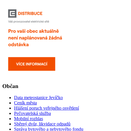
Občan
Data meteostanice Jevíčko
Ceník města
Hlášení poruch veřejného osvětlení
Pečovatelská služba
Mobilní rozhlas
Sběrný dvůr, likvidace odpadů
Správa bytového a nebytového fondu