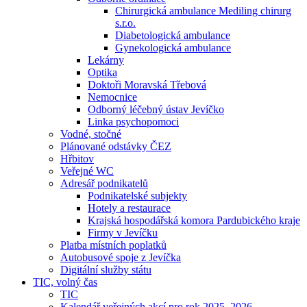
Chirurgická ambulance Mediling chirurg
s.r.o.
Diabetologická ambulance
Gynekologická ambulance
Lekárny
Optika
Doktoři Moravská Třebová
Nemocnice
Odborný léčebný ústav Jevíčko
Linka psychopomoci
Vodné, stočné
Plánované odstávky ČEZ
Hřbitov
Veřejné WC
Adresář podnikatelů
Podnikatelské subjekty
Hotely a restaurace
Krajská hospodářská komora Pardubického kraje
Firmy v Jevíčku
Platba místních poplatků
Autobusové spoje z Jevíčka
Digitální služby státu
TIC, volný čas
TIC
Kalendář veřejných akcí pro rok 2025–2026