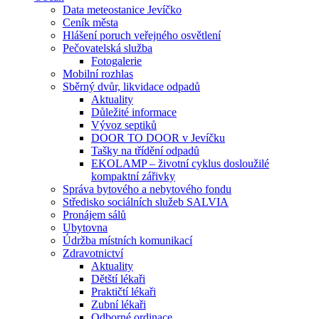
Data meteostanice Jevíčko
Ceník města
Hlášení poruch veřejného osvětlení
Pečovatelská služba
Fotogalerie
Mobilní rozhlas
Sběrný dvůr, likvidace odpadů
Aktuality
Důležité informace
Vývoz septiků
DOOR TO DOOR v Jevíčku
Tašky na třídění odpadů
EKOLAMP – životní cyklus dosloužilé
kompaktní zářivky
Správa bytového a nebytového fondu
Středisko sociálních služeb SALVIA
Pronájem sálů
Ubytovna
Údržba místních komunikací
Zdravotnictví
Aktuality
Dětští lékaři
Praktičtí lékaři
Zubní lékaři
Odborné ordinace