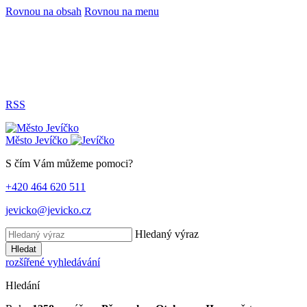
Rovnou na obsah
Rovnou na menu
RSS
Město
Jevíčko
S čím Vám můžeme pomoci?
+420 464 620 511
jevicko@jevicko.cz
Hledaný výraz
Hledat
rozšířené vyhledávání
Hledání