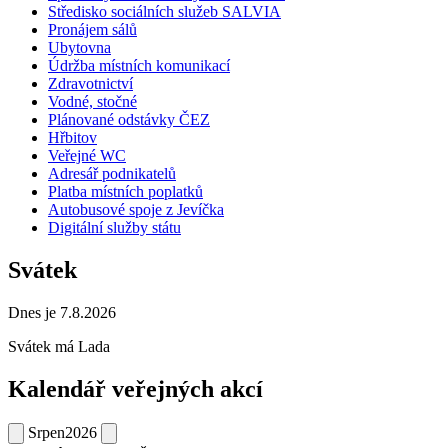
Středisko sociálních služeb SALVIA
Pronájem sálů
Ubytovna
Údržba místních komunikací
Zdravotnictví
Vodné, stočné
Plánované odstávky ČEZ
Hřbitov
Veřejné WC
Adresář podnikatelů
Platba místních poplatků
Autobusové spoje z Jevíčka
Digitální služby státu
Svátek
Dnes je 7.8.2026
Svátek má
Lada
Kalendář veřejných akcí
Srpen
2026