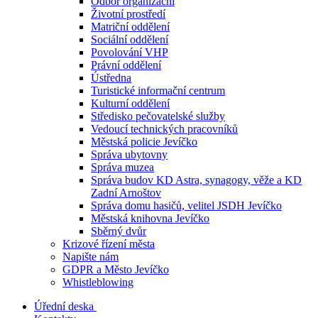
Odbor organizační
Životní prostředí
Matriční oddělení
Sociální oddělení
Povolování VHP
Právní oddělení
Ústředna
Turistické informační centrum
Kulturní oddělení
Středisko pečovatelské služby
Vedoucí technických pracovníků
Městská policie Jevíčko
Správa ubytovny
Správa muzea
Správa budov KD Astra, synagogy, věže a KD
Zadní Arnoštov
Správa domu hasičů, velitel JSDH Jevíčko
Městská knihovna Jevíčko
Sběrný dvůr
Krizové řízení města
Napište nám
GDPR a Město Jevíčko
Whistleblowing
Úřední deska