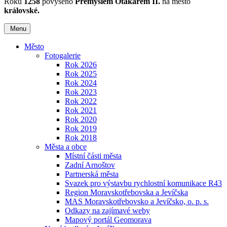
Roku
1258
povýšeno
Přemyslem Otakarem II.
na město
královské.
Menu
Město
Fotogalerie
Rok 2026
Rok 2025
Rok 2024
Rok 2023
Rok 2022
Rok 2021
Rok 2020
Rok 2019
Rok 2018
Města a obce
Místní části města
Zadní Arnoštov
Partnerská města
Svazek pro výstavbu rychlostní komunikace R43
Region Moravskotřebovska a Jevíčska
MAS Moravskotřebovsko a Jevíčsko, o. p. s.
Odkazy na zajímavé weby
Mapový portál Geomorava