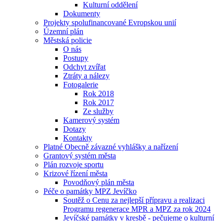
Kulturní oddělení
Dokumenty
Projekty spolufinancované Evropskou unií
Územní plán
Městská policie
O nás
Postupy
Odchyt zvířat
Ztráty a nálezy
Fotogalerie
Rok 2018
Rok 2017
Ze služby
Kamerový systém
Dotazy
Kontakty
Platné Obecně závazné vyhlášky a nařízení
Grantový systém města
Plán rozvoje sportu
Krizové řízení města
Povodňový plán města
Péče o památky MPZ Jevíčko
Soutěž o Cenu za nejlepší přípravu a realizaci
Programu regenerace MPR a MPZ za rok 2024
Jevíčské památky v kresbě - pečujeme o kulturní