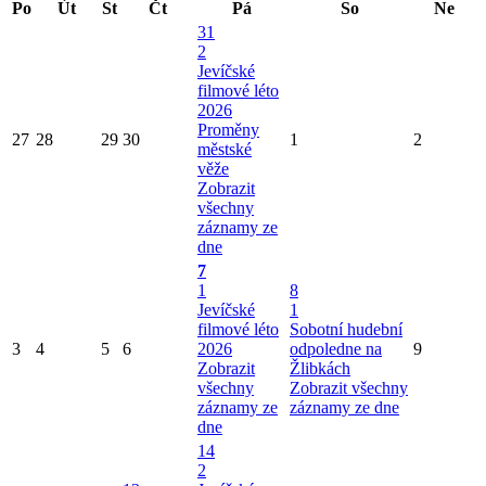
Po
Út
St
Čt
Pá
So
Ne
31
2
Jevíčské
filmové léto
2026
Proměny
27
28
29
30
1
2
městské
věže
Zobrazit
všechny
záznamy ze
dne
7
1
8
Jevíčské
1
filmové léto
Sobotní hudební
3
4
5
6
2026
odpoledne na
9
Zobrazit
Žlibkách
všechny
Zobrazit všechny
záznamy ze
záznamy ze dne
dne
14
2