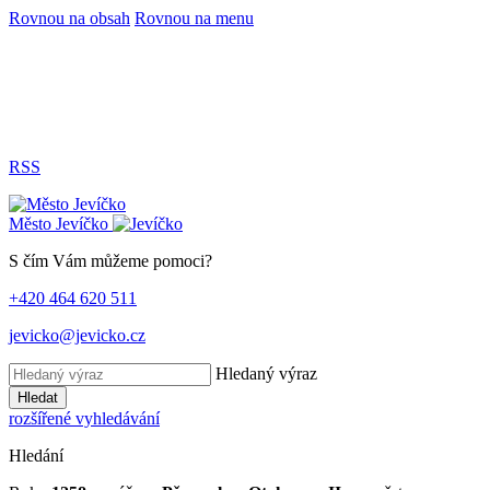
Rovnou na obsah
Rovnou na menu
RSS
Město
Jevíčko
S čím Vám můžeme pomoci?
+420 464 620 511
jevicko@jevicko.cz
Hledaný výraz
Hledat
rozšířené vyhledávání
Hledání