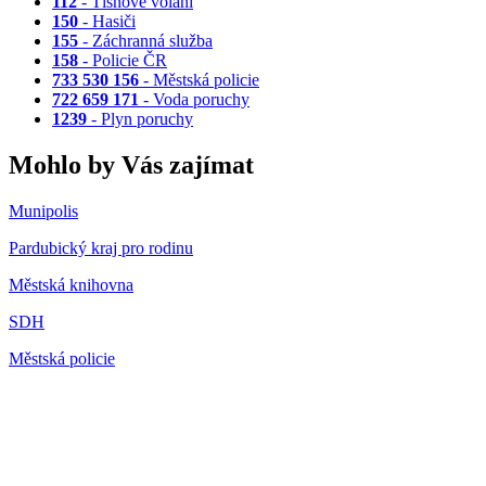
112
- Tísňové volání
150
- Hasiči
155
- Záchranná služba
158
- Policie ČR
733 530 156
- Městská policie
722 659 171
- Voda poruchy
1239
- Plyn poruchy
Mohlo by Vás zajímat
Munipolis
Pardubický kraj pro rodinu
Městská knihovna
SDH
Městská policie