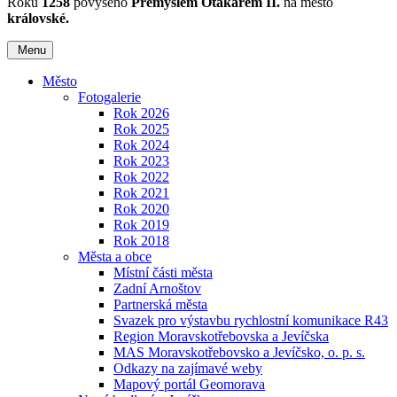
Roku
1258
povýšeno
Přemyslem Otakarem II.
na město
královské.
Menu
Město
Fotogalerie
Rok 2026
Rok 2025
Rok 2024
Rok 2023
Rok 2022
Rok 2021
Rok 2020
Rok 2019
Rok 2018
Města a obce
Místní části města
Zadní Arnoštov
Partnerská města
Svazek pro výstavbu rychlostní komunikace R43
Region Moravskotřebovska a Jevíčska
MAS Moravskotřebovsko a Jevíčsko, o. p. s.
Odkazy na zajímavé weby
Mapový portál Geomorava