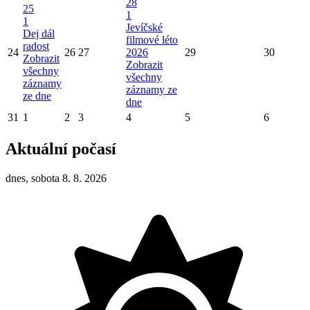
28
25
1
1
Jevíčské
Dej dál
filmové léto
radost
24
26
27
2026
29
30
Zobrazit
Zobrazit
všechny
všechny
záznamy
záznamy ze
ze dne
dne
31
1
2
3
4
5
6
Aktuální počasí
dnes, sobota 8. 8. 2026