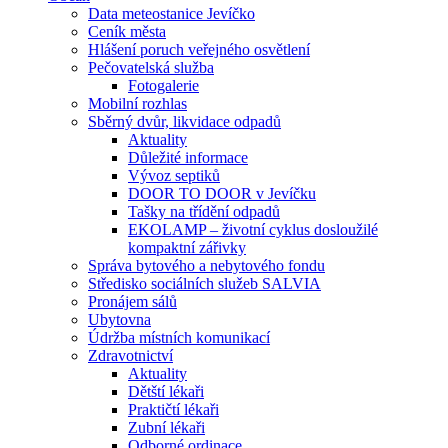
Data meteostanice Jevíčko
Ceník města
Hlášení poruch veřejného osvětlení
Pečovatelská služba
Fotogalerie
Mobilní rozhlas
Sběrný dvůr, likvidace odpadů
Aktuality
Důležité informace
Vývoz septiků
DOOR TO DOOR v Jevíčku
Tašky na třídění odpadů
EKOLAMP – životní cyklus dosloužilé
kompaktní zářivky
Správa bytového a nebytového fondu
Středisko sociálních služeb SALVIA
Pronájem sálů
Ubytovna
Údržba místních komunikací
Zdravotnictví
Aktuality
Dětští lékaři
Praktičtí lékaři
Zubní lékaři
Odborné ordinace