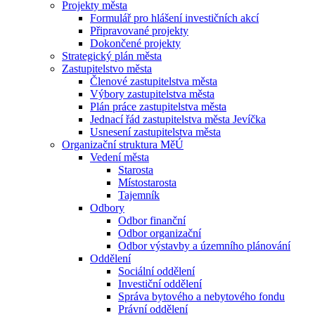
Projekty města
Formulář pro hlášení investičních akcí
Připravované projekty
Dokončené projekty
Strategický plán města
Zastupitelstvo města
Členové zastupitelstva města
Výbory zastupitelstva města
Plán práce zastupitelstva města
Jednací řád zastupitelstva města Jevíčka
Usnesení zastupitelstva města
Organizační struktura MěÚ
Vedení města
Starosta
Místostarosta
Tajemník
Odbory
Odbor finanční
Odbor organizační
Odbor výstavby a územního plánování
Oddělení
Sociální oddělení
Investiční oddělení
Správa bytového a nebytového fondu
Právní oddělení