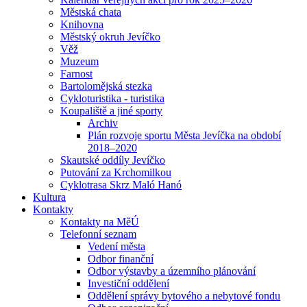
Městská chata
Knihovna
Městský okruh Jevíčko
Věž
Muzeum
Farnost
Bartolomějská stezka
Cykloturistika - turistika
Koupaliště a jiné sporty
Archiv
Plán rozvoje sportu Města Jevíčka na období
2018–2020
Skautské oddíly Jevíčko
Putování za Krchomilkou
Cyklotrasa Skrz Maló Hanó
Kultura
Kontakty
Kontakty na MěÚ
Telefonní seznam
Vedení města
Odbor finanční
Odbor výstavby a územního plánování
Investiční oddělení
Oddělení správy bytového a nebytové fondu