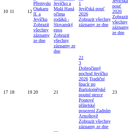
Jevíčská
Přemyslu
Jevíčko a
1
pouť
Otakaru
Malá Haná
Jevíčská pouť
10
11
12
2026
II. a
očima
2026
Zobrazit
Jevíčku
rodáků -
Zobrazit všechny
všechny
Zobrazit
Slovanský
záznamy ze dne
záznamy
všechny
epos
ze dne
záznamy
Zobrazit
ze dne
všechny
záznamy ze
dne
22
3
Dobročinný
pochod Jevíčko
2026
Tradiční
špacír po
Bartolomějské
17
18
19
20
21
23
poutní stezce
Poutové
přátelské
posezení Zadním
Arnoštově
Zobrazit všechny
záznamy ze dne