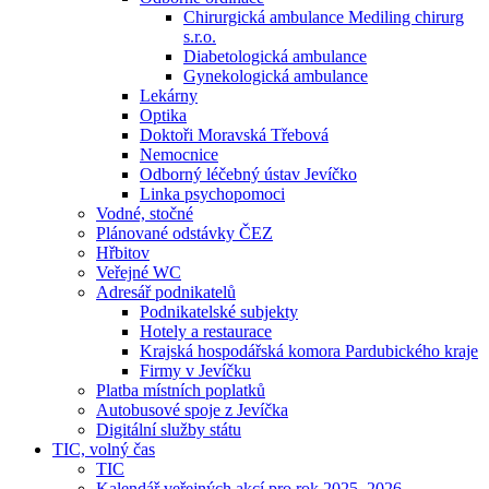
Chirurgická ambulance Mediling chirurg
s.r.o.
Diabetologická ambulance
Gynekologická ambulance
Lekárny
Optika
Doktoři Moravská Třebová
Nemocnice
Odborný léčebný ústav Jevíčko
Linka psychopomoci
Vodné, stočné
Plánované odstávky ČEZ
Hřbitov
Veřejné WC
Adresář podnikatelů
Podnikatelské subjekty
Hotely a restaurace
Krajská hospodářská komora Pardubického kraje
Firmy v Jevíčku
Platba místních poplatků
Autobusové spoje z Jevíčka
Digitální služby státu
TIC, volný čas
TIC
Kalendář veřejných akcí pro rok 2025–2026