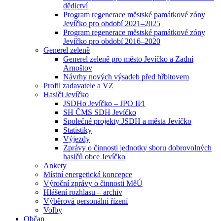
dědictví
Program regenerace městské památkové zóny
Jevíčko pro období 2021–2025
Program regenerace městské památkové zóny
Jevíčko pro období 2016–2020
Generel zeleně
Generel zeleně pro město Jevíčko a Zadní
Arnoštov
Návrhy nových výsadeb před hřbitovem
Profil zadavatele a VZ
Hasiči Jevíčko
JSDHo Jevíčko – JPO II⁄1
SH ČMS SDH Jevíčko
Společné projekty JSDH a města Jevíčko
Statistiky
Výjezdy
Zprávy o činnosti jednotky sboru dobrovolných
hasičů obce Jevíčko
Ankety
Místní energetická koncepce
Výroční zprávy o činnosti MěÚ
Hlášení rozhlasu – archiv
Výběrová personální řízení
Volby
Občan