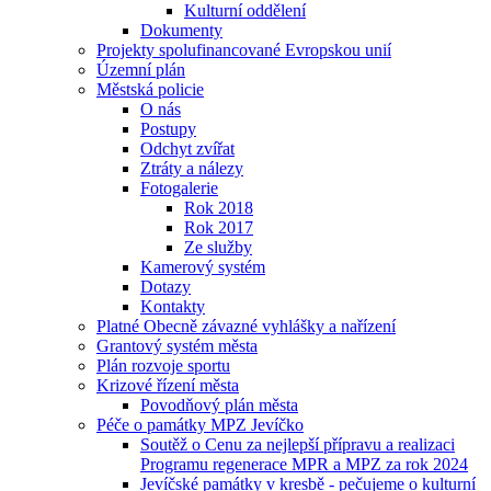
Kulturní oddělení
Dokumenty
Projekty spolufinancované Evropskou unií
Územní plán
Městská policie
O nás
Postupy
Odchyt zvířat
Ztráty a nálezy
Fotogalerie
Rok 2018
Rok 2017
Ze služby
Kamerový systém
Dotazy
Kontakty
Platné Obecně závazné vyhlášky a nařízení
Grantový systém města
Plán rozvoje sportu
Krizové řízení města
Povodňový plán města
Péče o památky MPZ Jevíčko
Soutěž o Cenu za nejlepší přípravu a realizaci
Programu regenerace MPR a MPZ za rok 2024
Jevíčské památky v kresbě - pečujeme o kulturní