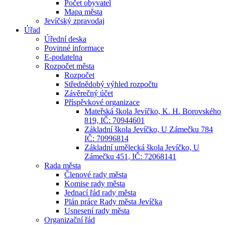
Počet obyvatel
Mapa města
Jevíčský zpravodaj
Úřad
Úřední deska
Povinné informace
E-podatelna
Rozpočet města
Rozpočet
Střednědobý výhled rozpočtu
Závěrečný účet
Příspěvkové organizace
Mateřská škola Jevíčko, K. H. Borovského
819, IČ: 70944601
Základní škola Jevíčko, U Zámečku 784
IČ: 70996814
Základní umělecká škola Jevíčko, U
Zámečku 451, IČ: 72068141
Rada města
Členové rady města
Komise rady města
Jednací řád rady města
Plán práce Rady města Jevíčka
Usnesení rady města
Organizační řád