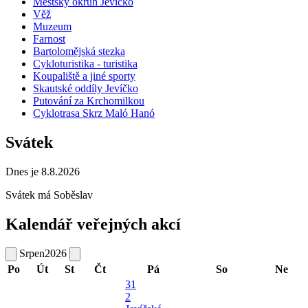
Městský okruh Jevíčko
Věž
Muzeum
Farnost
Bartolomějská stezka
Cykloturistika - turistika
Koupaliště a jiné sporty
Skautské oddíly Jevíčko
Putování za Krchomilkou
Cyklotrasa Skrz Maló Hanó
Svátek
Dnes je 8.8.2026
Svátek má
Soběslav
Kalendář veřejných akcí
Srpen
2026
Po
Út
St
Čt
Pá
So
Ne
31
2