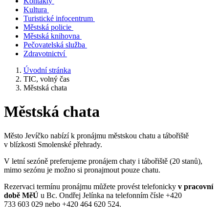
Kontakty
Kultura
Turistické infocentrum
Městská policie
Městská knihovna
Pečovatelská služba
Zdravotnictví
Úvodní stránka
TIC, volný čas
Městská chata
Městská chata
Město Jevíčko nabízí k pronájmu městskou chatu a tábořiště
v blízkosti Smolenské přehrady.
V letní sezóně preferujeme pronájem chaty i tábořiště (20 stanů),
mimo sezónu je možno si pronajmout pouze chatu.
Rezervaci termínu pronájmu můžete provést telefonicky
v pracovní
době MěÚ
u Bc. Ondřej Jelínka na telefonním čísle +420
733 603 029 nebo +420 464 620 524.