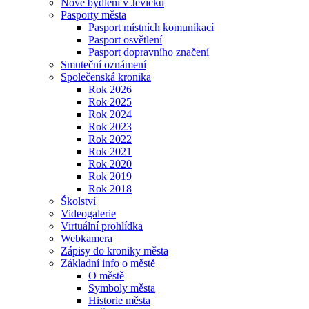
Nové bydlení v Jevíčku
Pasporty města
Pasport místních komunikací
Pasport osvětlení
Pasport dopravního značení
Smuteční oznámení
Společenská kronika
Rok 2026
Rok 2025
Rok 2024
Rok 2023
Rok 2022
Rok 2021
Rok 2020
Rok 2019
Rok 2018
Školství
Videogalerie
Virtuální prohlídka
Webkamera
Zápisy do kroniky města
Základní info o městě
O městě
Symboly města
Historie města