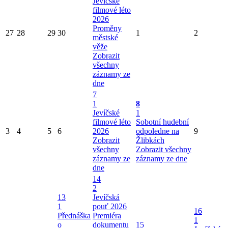
Jevíčské
filmové léto
2026
Proměny
27
28
29
30
1
2
městské
věže
Zobrazit
všechny
záznamy ze
dne
7
1
8
Jevíčské
1
filmové léto
Sobotní hudební
3
4
5
6
2026
odpoledne na
9
Zobrazit
Žlibkách
všechny
Zobrazit všechny
záznamy ze
záznamy ze dne
dne
14
2
13
Jevíčská
1
pouť 2026
16
Přednáška
Premiéra
1
o
dokumentu
15