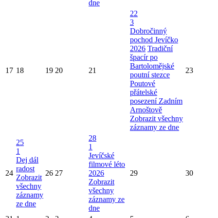
dne
22
3
Dobročinný
pochod Jevíčko
2026
Tradiční
špacír po
Bartolomějské
17
18
19
20
21
23
poutní stezce
Poutové
přátelské
posezení Zadním
Arnoštově
Zobrazit všechny
záznamy ze dne
28
25
1
1
Jevíčské
Dej dál
filmové léto
radost
24
26
27
2026
29
30
Zobrazit
Zobrazit
všechny
všechny
záznamy
záznamy ze
ze dne
dne