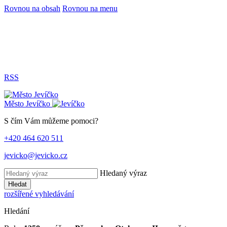
Rovnou na obsah
Rovnou na menu
RSS
Město
Jevíčko
S čím Vám můžeme pomoci?
+420 464 620 511
jevicko@jevicko.cz
Hledaný výraz
Hledat
rozšířené vyhledávání
Hledání