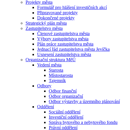
Projekty města
Formulář pro hlášení investičních akcí
Připravované projekty
Dokončené projekty
Strategický plán města
Zastupitelstvo města
Členové zastupitelstva města
Výbory zastupitelstva města
Plán práce zastupitelstva města
Jednací řád zastupitelstva města Jevíčka
Usnesení zastupitelstva města
Organizační struktura MěÚ
Vedení města
Starosta
Místostarosta
Tajemník
Odbory
Odbor finanční
Odbor organizační
Odbor výstavby a územního plánování
Oddělení
Sociální oddělení
Investiční oddělení
Správa bytového a nebytového fondu
Právní oddělení