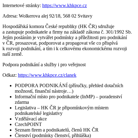
Internetové stránky:
https://www.khkpce.cz
Adresa: Wolkerova alej 92/18, 568 02 Svitavy
Hospodářská komora České republiky (HK ČR) sdružuje
a zastupuje podnikatele a firmy na základě zákona č. 301/1992 Sb.
Jejím posláním je vytvářet podmínky a příležitosti pro podnikání
v ČR, prosazovat, podporovat a propagovat vše co přispívá
k rozvoji podnikání, a tím i k celkovému ekonomickému rozvoji
naší země.
Podpora podnikání a služby i pro veřejnost
Odkaz:
https://www.khkpce.cz/clanek
PODPORA PODNIKÁNÍ (příručky, přehled dotačních
možností, finanční nástroje…)
Informační místo pro podnikatele (InMP) – poradenství
zdarma
Legislativa – HK ČR je připomínkovým místem
podnikatelské legislativy
Vzdělávací akce
CzechPOINT
Seznam firem a podnikatelů, členů HK ČR
Členství (podmínky členství, přihláška)