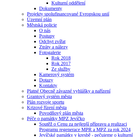
Kulturní oddělení
Dokumenty
Projekty spolufinancované Evropskou unií
Územní plán
Městská policie
O nás
Postupy
Odchyt zvířat
Ztráty a nálezy
Fotogalerie
Rok 2018
Rok 2017
Ze služby
Kamerový systém
Dotazy
Kontakty
Platné Obecně závazné vyhlášky a nařízení
Grantový systém města
Plán rozvoje sportu
Krizové řízení města
Povodňový plán města
Péče o památky MPZ Jevíčko
Soutěž o Cenu za nejlepší přípravu a realizaci
Programu regenerace MPR a MPZ za rok 2024
Jevíčské památky v kresbě - pečujeme o kulturní