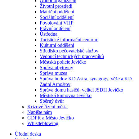
Odbor organizační
Životní prostředí
Matriční oddělení
Sociální oddělení
Povolování VHP
Právní oddělení
Ústředna
Turistické informační centrum
Kulturní oddělení
Středisko pečovatelské služby
Vedoucí technických pracovníků
Městská policie Jevíčko
Správa ubytovny
Správa muzea
Správa budov KD Astra, synagogy, věže a KD
Zadní Arnoštov
Správa domu hasičů, velitel JSDH Jevíčko
Městská knihovna Jevíčko
Sběrný dvůr
Krizové řízení města
Napište nám
GDPR a Město Jevíčko
Whistleblowing
Úřední deska