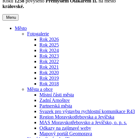
Roku
1258
povýšeno
Přemyslem Otakarem II.
na město
královské.
Menu
Město
Fotogalerie
Rok 2026
Rok 2025
Rok 2024
Rok 2023
Rok 2022
Rok 2021
Rok 2020
Rok 2019
Rok 2018
Města a obce
Místní části města
Zadní Arnoštov
Partnerská města
Svazek pro výstavbu rychlostní komunikace R43
Region Moravskotřebovska a Jevíčska
MAS Moravskotřebovsko a Jevíčsko, o. p. s.
Odkazy na zajímavé weby
Mapový portál Geomorava