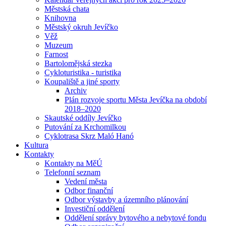
Městská chata
Knihovna
Městský okruh Jevíčko
Věž
Muzeum
Farnost
Bartolomějská stezka
Cykloturistika - turistika
Koupaliště a jiné sporty
Archiv
Plán rozvoje sportu Města Jevíčka na období
2018–2020
Skautské oddíly Jevíčko
Putování za Krchomilkou
Cyklotrasa Skrz Maló Hanó
Kultura
Kontakty
Kontakty na MěÚ
Telefonní seznam
Vedení města
Odbor finanční
Odbor výstavby a územního plánování
Investiční oddělení
Oddělení správy bytového a nebytové fondu