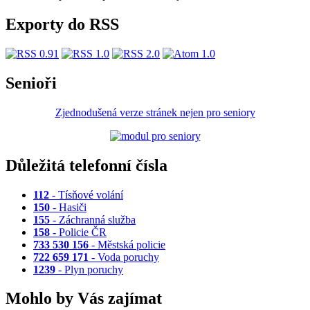
Exporty do RSS
Senioři
Zjednodušená verze stránek nejen pro seniory
Důležitá telefonní čísla
112
- Tísňové volání
150
- Hasiči
155
- Záchranná služba
158
- Policie ČR
733 530 156
- Městská policie
722 659 171
- Voda poruchy
1239
- Plyn poruchy
Mohlo by Vás zajímat