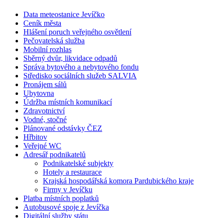
Data meteostanice Jevíčko
Ceník města
Hlášení poruch veřejného osvětlení
Pečovatelská služba
Mobilní rozhlas
Sběrný dvůr, likvidace odpadů
Správa bytového a nebytového fondu
Středisko sociálních služeb SALVIA
Pronájem sálů
Ubytovna
Údržba místních komunikací
Zdravotnictví
Vodné, stočné
Plánované odstávky ČEZ
Hřbitov
Veřejné WC
Adresář podnikatelů
Podnikatelské subjekty
Hotely a restaurace
Krajská hospodářská komora Pardubického kraje
Firmy v Jevíčku
Platba místních poplatků
Autobusové spoje z Jevíčka
Digitální služby státu