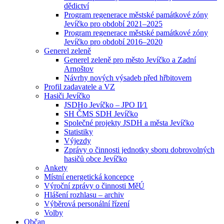
dědictví
Program regenerace městské památkové zóny
Jevíčko pro období 2021–2025
Program regenerace městské památkové zóny
Jevíčko pro období 2016–2020
Generel zeleně
Generel zeleně pro město Jevíčko a Zadní
Arnoštov
Návrhy nových výsadeb před hřbitovem
Profil zadavatele a VZ
Hasiči Jevíčko
JSDHo Jevíčko – JPO II⁄1
SH ČMS SDH Jevíčko
Společné projekty JSDH a města Jevíčko
Statistiky
Výjezdy
Zprávy o činnosti jednotky sboru dobrovolných
hasičů obce Jevíčko
Ankety
Místní energetická koncepce
Výroční zprávy o činnosti MěÚ
Hlášení rozhlasu – archiv
Výběrová personální řízení
Volby
Občan