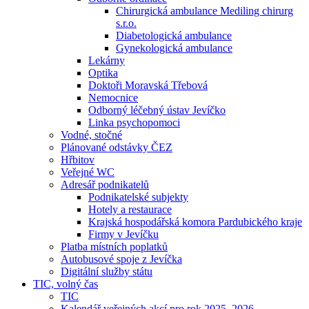
Chirurgická ambulance Mediling chirurg
s.r.o.
Diabetologická ambulance
Gynekologická ambulance
Lekárny
Optika
Doktoři Moravská Třebová
Nemocnice
Odborný léčebný ústav Jevíčko
Linka psychopomoci
Vodné, stočné
Plánované odstávky ČEZ
Hřbitov
Veřejné WC
Adresář podnikatelů
Podnikatelské subjekty
Hotely a restaurace
Krajská hospodářská komora Pardubického kraje
Firmy v Jevíčku
Platba místních poplatků
Autobusové spoje z Jevíčka
Digitální služby státu
TIC, volný čas
TIC
Kalendář veřejných akcí pro rok 2025–2026