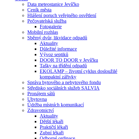
Data meteostanice Jevíčko
Ceník města
Hlášení poruch veřejného osvětlení
Pečovatelská služba
Fotogalerie
Mobilní rozhlas
Sběrný dvůr, likvidace odpadů
Aktuality
Důležité informace
Vývoz septiků
DOOR TO DOOR v Jevíčku
Tašky na třídění odpadů
EKOLAMP – životní cyklus dosloužilé
kompaktní zářivky
Správa bytového a nebytového fondu
Středisko sociálních služeb SALVIA
Pronájem sálů
Ubytovna
Údržba místních komunikací
Zdravotnictví
Aktuality
Dětští lékaři
Praktičtí lékaři
Zubní lékaři
Odborné ordinace