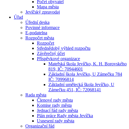
Počet obyvatel
Mapa města
Jevíčský zpravodaj
Úřad
Úřední deska
Povinné informace
E-podatelna
Rozpočet města
Rozpočet
Střednědobý výhled rozpočtu
Závěrečný účet
Příspěvkové organizace
Mateřská škola Jevíčko, K. H. Borovského
819, IČ: 70944601
Základní škola Jevíčko, U Zámečku 784
IČ: 70996814
Základní umělecká škola Jevíčko, U
Zámečku 451, IČ: 72068141
Rada města
Členové rady města
Komise rady města
Jednací řád rady města
Plán práce Rady města Jevíčka
Usnesení rady města
Organizační řád