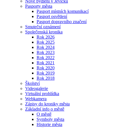
Nové bydlení v Jevíčku
Pasporty města
Pasport místních komunikací
Pasport osvětlení
Pasport dopravního značení
Smuteční oznámení
Společenská kronika
Rok 2026
Rok 2025
Rok 2024
Rok 2023
Rok 2022
Rok 2021
Rok 2020
Rok 2019
Rok 2018
Školství
Videogalerie
Virtuální prohlídka
Webkamera
Zápisy do kroniky města
Základní info o městě
O městě
Symboly města
Historie města