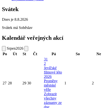
Svátek
Dnes je 8.8.2026
Svátek má
Soběslav
Kalendář veřejných akcí
Srpen
2026
Po
Út
St
Čt
Pá
So
Ne
31
2
Jevíčské
filmové léto
2026
Proměny
27
28
29
30
1
2
městské
věže
Zobrazit
všechny
záznamy ze
dne