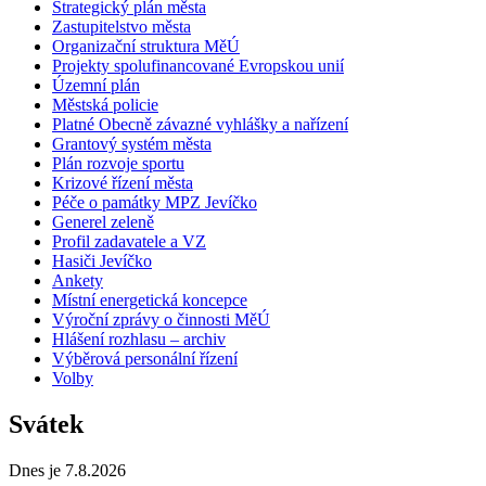
Strategický plán města
Zastupitelstvo města
Organizační struktura MěÚ
Projekty spolufinancované Evropskou unií
Územní plán
Městská policie
Platné Obecně závazné vyhlášky a nařízení
Grantový systém města
Plán rozvoje sportu
Krizové řízení města
Péče o památky MPZ Jevíčko
Generel zeleně
Profil zadavatele a VZ
Hasiči Jevíčko
Ankety
Místní energetická koncepce
Výroční zprávy o činnosti MěÚ
Hlášení rozhlasu – archiv
Výběrová personální řízení
Volby
Svátek
Dnes je 7.8.2026