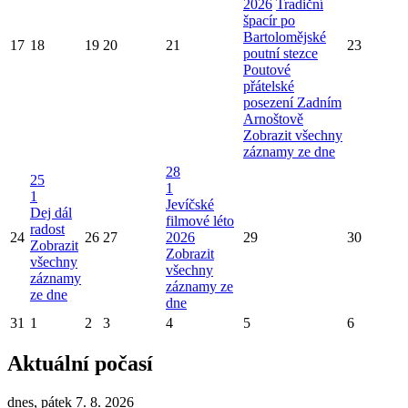
2026
Tradiční
špacír po
Bartolomějské
17
18
19
20
21
23
poutní stezce
Poutové
přátelské
posezení Zadním
Arnoštově
Zobrazit všechny
záznamy ze dne
28
25
1
1
Jevíčské
Dej dál
filmové léto
radost
24
26
27
2026
29
30
Zobrazit
Zobrazit
všechny
všechny
záznamy
záznamy ze
ze dne
dne
31
1
2
3
4
5
6
Aktuální počasí
dnes, pátek 7. 8. 2026