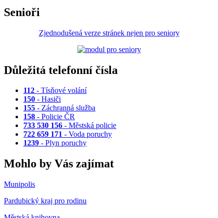
Senioři
Zjednodušená verze stránek nejen pro seniory
Důležitá telefonní čísla
112
- Tísňové volání
150
- Hasiči
155
- Záchranná služba
158
- Policie ČR
733 530 156
- Městská policie
722 659 171
- Voda poruchy
1239
- Plyn poruchy
Mohlo by Vás zajímat
Munipolis
Pardubický kraj pro rodinu
Městská knihovna