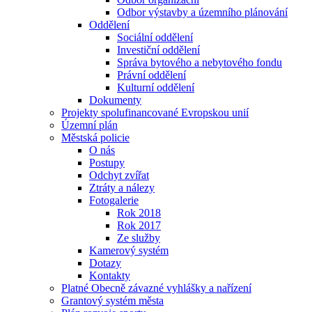
Odbor výstavby a územního plánování
Oddělení
Sociální oddělení
Investiční oddělení
Správa bytového a nebytového fondu
Právní oddělení
Kulturní oddělení
Dokumenty
Projekty spolufinancované Evropskou unií
Územní plán
Městská policie
O nás
Postupy
Odchyt zvířat
Ztráty a nálezy
Fotogalerie
Rok 2018
Rok 2017
Ze služby
Kamerový systém
Dotazy
Kontakty
Platné Obecně závazné vyhlášky a nařízení
Grantový systém města