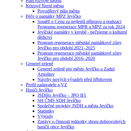
Plán rozvoje sportu
Krizové řízení města
Povodňový plán města
Péče o památky MPZ Jevíčko
Soutěž o Cenu za nejlepší přípravu a realizaci
Programu regenerace MPR a MPZ za rok 2024
Jevíčské památky v kresbě - pečujeme o kulturní
dědictví
Program regenerace městské památkové zóny
Jevíčko pro období 2021–2025
Program regenerace městské památkové zóny
Jevíčko pro období 2016–2020
Generel zeleně
Generel zeleně pro město Jevíčko a Zadní
Arnoštov
Návrhy nových výsadeb před hřbitovem
Profil zadavatele a VZ
Hasiči Jevíčko
JSDHo Jevíčko – JPO II⁄1
SH ČMS SDH Jevíčko
Společné projekty JSDH a města Jevíčko
Statistiky
Výjezdy
Zprávy o činnosti jednotky sboru dobrovolných
hasičů obce Jevíčko