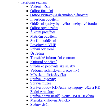
Telefonní seznam
Vedení města
Odbor finanční
Odbor výstavby a územního plánování
Investiční oddělení
Oddělení správy bytového a nebytové fondu
Odbor organizační
Životní prostředí
Matriční oddělení
Sociální oddělení
Povolování VHP
Právní oddělení
Ústředna
Turistické informační centrum
Kulturní oddělení
Středisko pečovatelské služby
Vedoucí technických pracovníků
Městská policie Jevíčko
Správa ubytovny
Správa muzea
Správa budov KD Astra, synagogy, věže a KD
Zadní Arnoštov
Správa domu hasičů, velitel JSDH Jevíčko
Městská knihovna Jevíčko
Sběrný dvůr