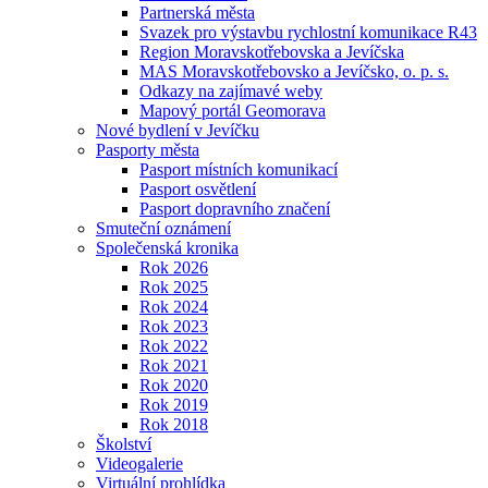
Partnerská města
Svazek pro výstavbu rychlostní komunikace R43
Region Moravskotřebovska a Jevíčska
MAS Moravskotřebovsko a Jevíčsko, o. p. s.
Odkazy na zajímavé weby
Mapový portál Geomorava
Nové bydlení v Jevíčku
Pasporty města
Pasport místních komunikací
Pasport osvětlení
Pasport dopravního značení
Smuteční oznámení
Společenská kronika
Rok 2026
Rok 2025
Rok 2024
Rok 2023
Rok 2022
Rok 2021
Rok 2020
Rok 2019
Rok 2018
Školství
Videogalerie
Virtuální prohlídka