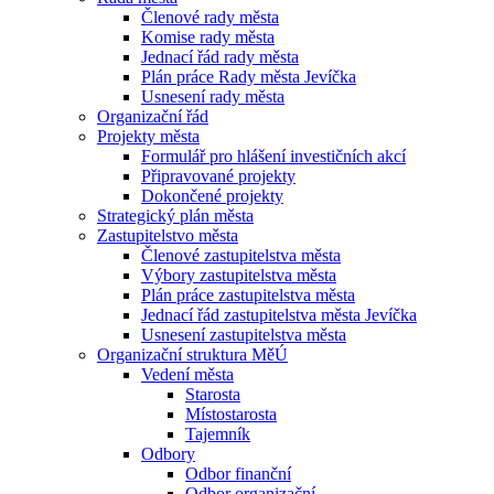
Členové rady města
Komise rady města
Jednací řád rady města
Plán práce Rady města Jevíčka
Usnesení rady města
Organizační řád
Projekty města
Formulář pro hlášení investičních akcí
Připravované projekty
Dokončené projekty
Strategický plán města
Zastupitelstvo města
Členové zastupitelstva města
Výbory zastupitelstva města
Plán práce zastupitelstva města
Jednací řád zastupitelstva města Jevíčka
Usnesení zastupitelstva města
Organizační struktura MěÚ
Vedení města
Starosta
Místostarosta
Tajemník
Odbory
Odbor finanční
Odbor organizační