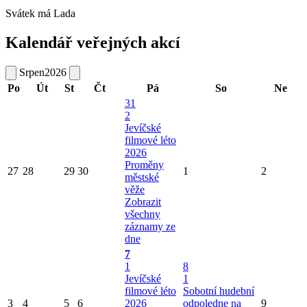
Svátek má
Lada
Kalendář veřejných akcí
Srpen
2026
Po
Út
St
Čt
Pá
So
Ne
31
2
Jevíčské
filmové léto
2026
Proměny
27
28
29
30
1
2
městské
věže
Zobrazit
všechny
záznamy ze
dne
7
1
8
Jevíčské
1
filmové léto
Sobotní hudební
3
4
5
6
2026
odpoledne na
9