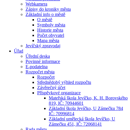
Webkamera
Zápisy do kroniky města
Základní info o městě
O městě
Symboly města
Historie města
Počet obyvatel
Mapa města
Jevíčský zpravodaj
Úřad
Úřední deska
Povinné informace
E-podatelna
Rozpočet města
Rozpočet
Střednědobý výhled rozpočtu
Závěrečný účet
Příspěvkové organizace
Mateřská škola Jevíčko, K. H. Borovského
819, IČ: 70944601
Základní škola Jevíčko, U Zámečku 784
IČ: 70996814
Základní umělecká škola Jevíčko, U
Zámečku 451, IČ: 72068141
Rada města