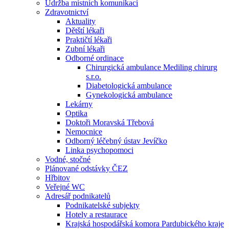
Údržba místních komunikací
Zdravotnictví
Aktuality
Dětští lékaři
Praktičtí lékaři
Zubní lékaři
Odborné ordinace
Chirurgická ambulance Mediling chirurg
s.r.o.
Diabetologická ambulance
Gynekologická ambulance
Lekárny
Optika
Doktoři Moravská Třebová
Nemocnice
Odborný léčebný ústav Jevíčko
Linka psychopomoci
Vodné, stočné
Plánované odstávky ČEZ
Hřbitov
Veřejné WC
Adresář podnikatelů
Podnikatelské subjekty
Hotely a restaurace
Krajská hospodářská komora Pardubického kraje