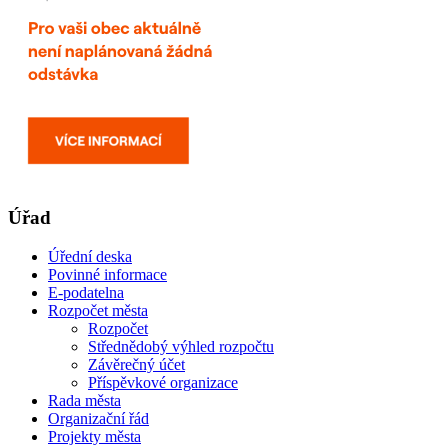
Úřad
Úřední deska
Povinné informace
E-podatelna
Rozpočet města
Rozpočet
Střednědobý výhled rozpočtu
Závěrečný účet
Příspěvkové organizace
Rada města
Organizační řád
Projekty města