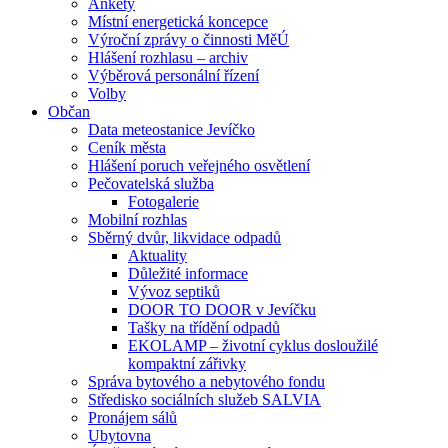
Ankety
Místní energetická koncepce
Výroční zprávy o činnosti MěÚ
Hlášení rozhlasu – archiv
Výběrová personální řízení
Volby
Občan
Data meteostanice Jevíčko
Ceník města
Hlášení poruch veřejného osvětlení
Pečovatelská služba
Fotogalerie
Mobilní rozhlas
Sběrný dvůr, likvidace odpadů
Aktuality
Důležité informace
Vývoz septiků
DOOR TO DOOR v Jevíčku
Tašky na třídění odpadů
EKOLAMP – životní cyklus dosloužilé
kompaktní zářivky
Správa bytového a nebytového fondu
Středisko sociálních služeb SALVIA
Pronájem sálů
Ubytovna