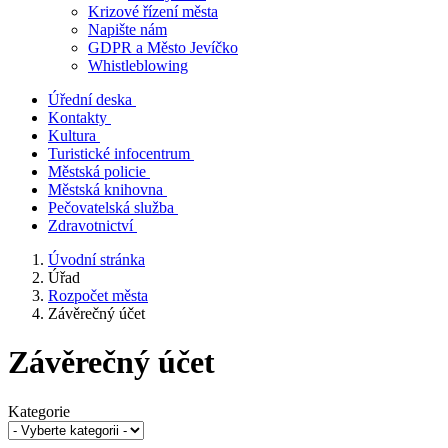
Krizové řízení města
Napište nám
GDPR a Město Jevíčko
Whistleblowing
Úřední deska
Kontakty
Kultura
Turistické infocentrum
Městská policie
Městská knihovna
Pečovatelská služba
Zdravotnictví
Úvodní stránka
Úřad
Rozpočet města
Závěrečný účet
Závěrečný účet
Kategorie