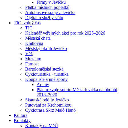
Firmy v Jevíčku
Platba místních poplatků
Autobusové spoje z Jevíčka
Digitální služby státu
TIC, volný čas
TIC
Kalendář veřejných akcí pro rok 2025–2026
Městská chata
Knihovna
Městský okruh Jevíčko
Věž
Muzeum
Farnost
Bartolomějská stezka
Cykloturistika - turistika
Koupaliště a jiné sporty
Archiv
Plán rozvoje sportu Města Jevíčka na období
2018–2020
Skautské oddíly Jevíčko
Putování za Krchomilkou
Cyklotrasa Skrz Maló Hanó
Kultura
Kontakty
Kontakty na MěÚ