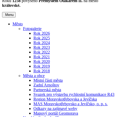
Roku
1258
povýšeno
Přemyslem Otakarem II.
na město
královské.
Menu
Město
Fotogalerie
Rok 2026
Rok 2025
Rok 2024
Rok 2023
Rok 2022
Rok 2021
Rok 2020
Rok 2019
Rok 2018
Města a obce
Místní části města
Zadní Arnoštov
Partnerská města
Svazek pro výstavbu rychlostní komunikace R43
Region Moravskotřebovska a Jevíčska
MAS Moravskotřebovsko a Jevíčsko, o. p. s.
Odkazy na zajímavé weby
Mapový portál Geomorava