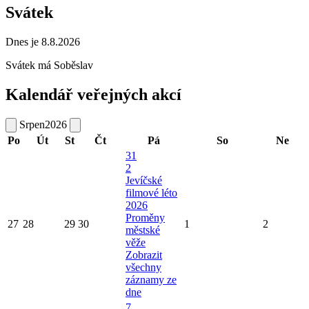
Svátek
Dnes je 8.8.2026
Svátek má
Soběslav
Kalendář veřejných akcí
Srpen
2026
Po
Út
St
Čt
Pá
So
Ne
31
2
Jevíčské
filmové léto
2026
Proměny
27
28
29
30
1
2
městské
věže
Zobrazit
všechny
záznamy ze
dne
7