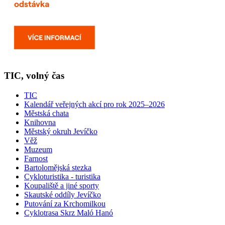
TIC, volný čas
TIC
Kalendář veřejných akcí pro rok 2025–2026
Městská chata
Knihovna
Městský okruh Jevíčko
Věž
Muzeum
Farnost
Bartolomějská stezka
Cykloturistika - turistika
Koupaliště a jiné sporty
Skautské oddíly Jevíčko
Putování za Krchomilkou
Cyklotrasa Skrz Maló Hanó