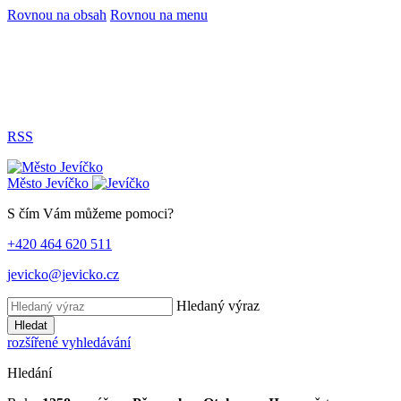
Rovnou na obsah
Rovnou na menu
RSS
Město
Jevíčko
S čím Vám můžeme pomoci?
+420 464 620 511
jevicko@jevicko.cz
Hledaný výraz
Hledat
rozšířené vyhledávání
Hledání