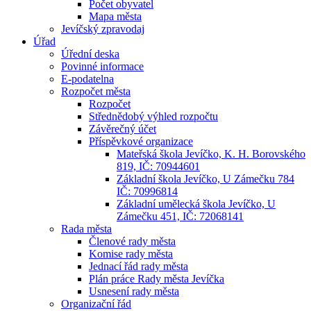
Počet obyvatel
Mapa města
Jevíčský zpravodaj
Úřad
Úřední deska
Povinné informace
E-podatelna
Rozpočet města
Rozpočet
Střednědobý výhled rozpočtu
Závěrečný účet
Příspěvkové organizace
Mateřská škola Jevíčko, K. H. Borovského
819, IČ: 70944601
Základní škola Jevíčko, U Zámečku 784
IČ: 70996814
Základní umělecká škola Jevíčko, U
Zámečku 451, IČ: 72068141
Rada města
Členové rady města
Komise rady města
Jednací řád rady města
Plán práce Rady města Jevíčka
Usnesení rady města
Organizační řád