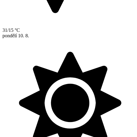
31/15 °C
pondělí
10. 8.