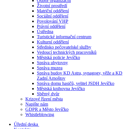
Odbor organizační
Životní prostředí
Matriční oddělení
Sociální oddělení
Povolování VHP
Právní oddělení
Ústředna
Turistické informační centrum
Kulturní oddělení
Středisko pečovatelské služby
Vedoucí technických pracovníků
Městská policie Jevíčko
Správa ubytovny
Správa muzea
Správa budov KD Astra, synagogy, věže a KD
Zadní Arnoštov
Správa domu hasičů, velitel JSDH Jevíčko
Městská knihovna Jevíčko
Sběrný dvůr
Krizové řízení města
Napište nám
GDPR a Město Jevíčko
Whistleblowing
Úřední deska