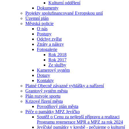
Kulturní oddělení
Dokumenty
Projekty spolufinancované Evropskou unií
Územní plán
Městská policie
O nás
Postupy
Odchyt zvířat
Ztráty a nálezy
Fotogalerie
Rok 2018
Rok 2017
Ze služby
Kamerový systém
Dotazy
Kontakty
Platné Obecně závazné vyhlášky a nařízení
Grantový systém města
Plán rozvoje sportu
Krizové řízení města
Povodňový plán města
Péče o památky MPZ Jevíčko
Soutěž o Cenu za nejlepší přípravu a realizaci
Programu regenerace MPR a MPZ za rok 2024
Jevíčské památky v kresbě - pečujeme o kulturní