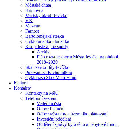
Městská chata
Knihovna
Městský okruh Jevíčko
Věž
Muzeum
Farnost
Bartolomějská stezka
Cykloturistika - turistika
Koupaliště a jiné sporty
Archiv
Plán rozvoje sportu Města Jevíčka na období
2018–2020
Skautské oddíly Jevíčko
Putování za Krchomilkou
Cyklotrasa Skrz Maló Hanó
Kultura
Kontakty
Kontakty na MěÚ
Telefonní seznam
Vedení města
Odbor finanční
Odbor výstavby a územního plánování
Investiční oddělení
Oddělení správy bytového a nebytové fondu