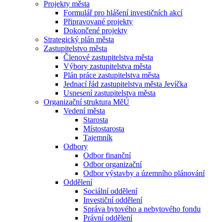
Projekty města
Formulář pro hlášení investičních akcí
Připravované projekty
Dokončené projekty
Strategický plán města
Zastupitelstvo města
Členové zastupitelstva města
Výbory zastupitelstva města
Plán práce zastupitelstva města
Jednací řád zastupitelstva města Jevíčka
Usnesení zastupitelstva města
Organizační struktura MěÚ
Vedení města
Starosta
Místostarosta
Tajemník
Odbory
Odbor finanční
Odbor organizační
Odbor výstavby a územního plánování
Oddělení
Sociální oddělení
Investiční oddělení
Správa bytového a nebytového fondu
Právní oddělení