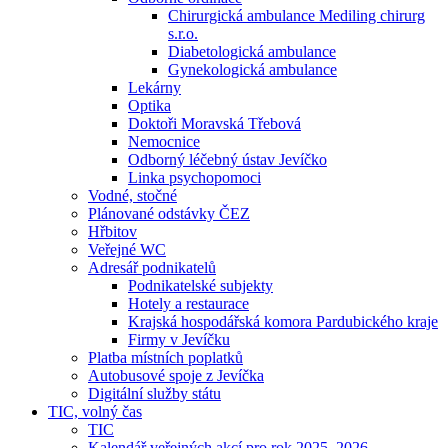
Chirurgická ambulance Mediling chirurg
s.r.o.
Diabetologická ambulance
Gynekologická ambulance
Lekárny
Optika
Doktoři Moravská Třebová
Nemocnice
Odborný léčebný ústav Jevíčko
Linka psychopomoci
Vodné, stočné
Plánované odstávky ČEZ
Hřbitov
Veřejné WC
Adresář podnikatelů
Podnikatelské subjekty
Hotely a restaurace
Krajská hospodářská komora Pardubického kraje
Firmy v Jevíčku
Platba místních poplatků
Autobusové spoje z Jevíčka
Digitální služby státu
TIC, volný čas
TIC
Kalendář veřejných akcí pro rok 2025–2026