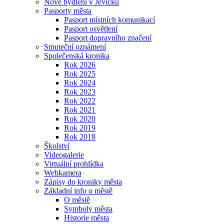
Nové bydlení v Jevíčku
Pasporty města
Pasport místních komunikací
Pasport osvětlení
Pasport dopravního značení
Smuteční oznámení
Společenská kronika
Rok 2026
Rok 2025
Rok 2024
Rok 2023
Rok 2022
Rok 2021
Rok 2020
Rok 2019
Rok 2018
Školství
Videogalerie
Virtuální prohlídka
Webkamera
Zápisy do kroniky města
Základní info o městě
O městě
Symboly města
Historie města