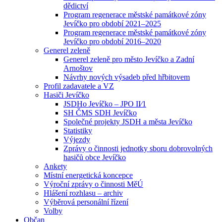
dědictví
Program regenerace městské památkové zóny
Jevíčko pro období 2021–2025
Program regenerace městské památkové zóny
Jevíčko pro období 2016–2020
Generel zeleně
Generel zeleně pro město Jevíčko a Zadní
Arnoštov
Návrhy nových výsadeb před hřbitovem
Profil zadavatele a VZ
Hasiči Jevíčko
JSDHo Jevíčko – JPO II⁄1
SH ČMS SDH Jevíčko
Společné projekty JSDH a města Jevíčko
Statistiky
Výjezdy
Zprávy o činnosti jednotky sboru dobrovolných
hasičů obce Jevíčko
Ankety
Místní energetická koncepce
Výroční zprávy o činnosti MěÚ
Hlášení rozhlasu – archiv
Výběrová personální řízení
Volby
Občan