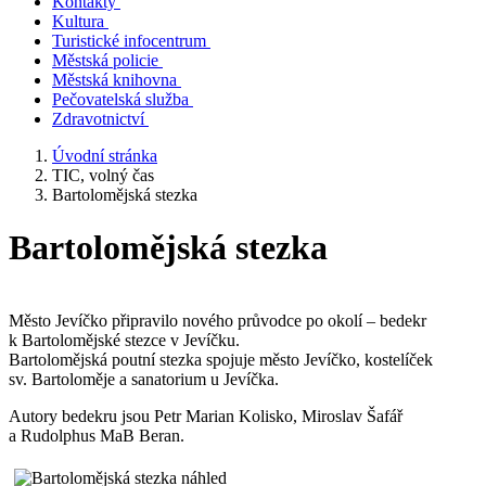
Kontakty
Kultura
Turistické infocentrum
Městská policie
Městská knihovna
Pečovatelská služba
Zdravotnictví
Úvodní stránka
TIC, volný čas
Bartolomějská stezka
Bartolomějská stezka
Město Jevíčko připravilo nového průvodce po okolí – bedekr
k Bartolomějské stezce v Jevíčku.
Bartolomějská poutní stezka spojuje město Jevíčko, kostelíček
sv. Bartoloměje a sanatorium u Jevíčka.
Autory bedekru jsou Petr Marian Kolisko, Miroslav Šafář
a Rudolphus MaB Beran.