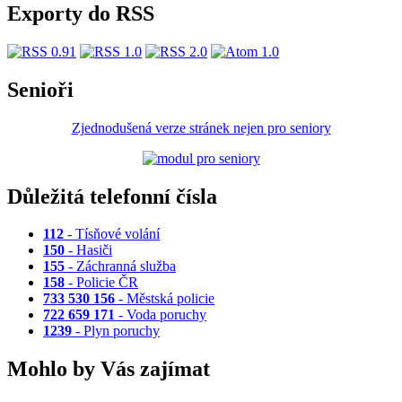
Exporty do RSS
Senioři
Zjednodušená verze stránek nejen pro seniory
Důležitá telefonní čísla
112
- Tísňové volání
150
- Hasiči
155
- Záchranná služba
158
- Policie ČR
733 530 156
- Městská policie
722 659 171
- Voda poruchy
1239
- Plyn poruchy
Mohlo by Vás zajímat