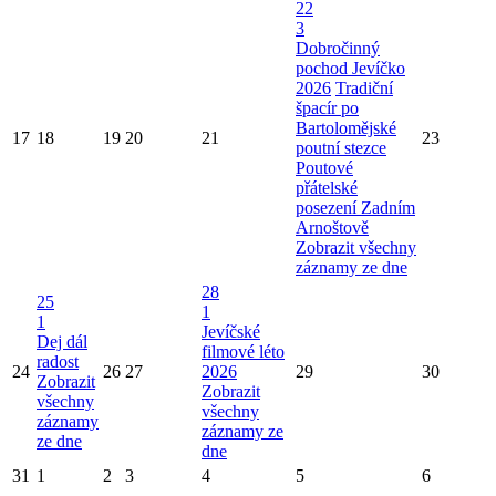
22
3
Dobročinný
pochod Jevíčko
2026
Tradiční
špacír po
Bartolomějské
17
18
19
20
21
23
poutní stezce
Poutové
přátelské
posezení Zadním
Arnoštově
Zobrazit všechny
záznamy ze dne
28
25
1
1
Jevíčské
Dej dál
filmové léto
radost
24
26
27
2026
29
30
Zobrazit
Zobrazit
všechny
všechny
záznamy
záznamy ze
ze dne
dne
31
1
2
3
4
5
6