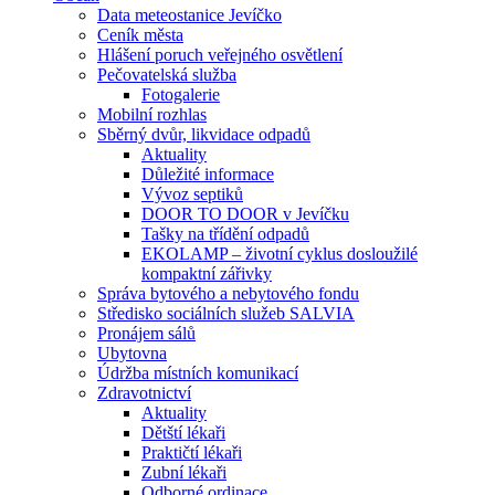
Data meteostanice Jevíčko
Ceník města
Hlášení poruch veřejného osvětlení
Pečovatelská služba
Fotogalerie
Mobilní rozhlas
Sběrný dvůr, likvidace odpadů
Aktuality
Důležité informace
Vývoz septiků
DOOR TO DOOR v Jevíčku
Tašky na třídění odpadů
EKOLAMP – životní cyklus dosloužilé
kompaktní zářivky
Správa bytového a nebytového fondu
Středisko sociálních služeb SALVIA
Pronájem sálů
Ubytovna
Údržba místních komunikací
Zdravotnictví
Aktuality
Dětští lékaři
Praktičtí lékaři
Zubní lékaři
Odborné ordinace