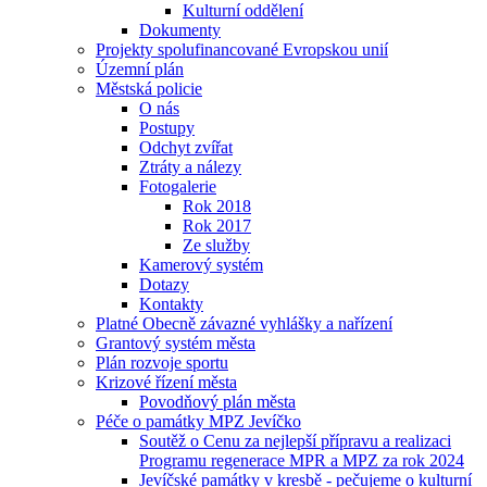
Kulturní oddělení
Dokumenty
Projekty spolufinancované Evropskou unií
Územní plán
Městská policie
O nás
Postupy
Odchyt zvířat
Ztráty a nálezy
Fotogalerie
Rok 2018
Rok 2017
Ze služby
Kamerový systém
Dotazy
Kontakty
Platné Obecně závazné vyhlášky a nařízení
Grantový systém města
Plán rozvoje sportu
Krizové řízení města
Povodňový plán města
Péče o památky MPZ Jevíčko
Soutěž o Cenu za nejlepší přípravu a realizaci
Programu regenerace MPR a MPZ za rok 2024
Jevíčské památky v kresbě - pečujeme o kulturní