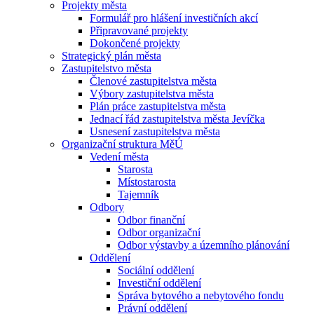
Projekty města
Formulář pro hlášení investičních akcí
Připravované projekty
Dokončené projekty
Strategický plán města
Zastupitelstvo města
Členové zastupitelstva města
Výbory zastupitelstva města
Plán práce zastupitelstva města
Jednací řád zastupitelstva města Jevíčka
Usnesení zastupitelstva města
Organizační struktura MěÚ
Vedení města
Starosta
Místostarosta
Tajemník
Odbory
Odbor finanční
Odbor organizační
Odbor výstavby a územního plánování
Oddělení
Sociální oddělení
Investiční oddělení
Správa bytového a nebytového fondu
Právní oddělení