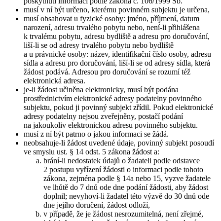
poskytnutí informací podle zákona č. 106/1999 Sb.
musí v ní být určeno, kterému povinném subjektu je určena,
musí obsahovat u fyzické osoby: jméno, příjmení, datum
narození, adresu trvalého pobytu nebo, není-li přihlášena
k trvalému pobytu, adresu bydliště a adresu pro doručování,
liší-li se od adresy trvalého pobytu nebo bydliště
a u právnické osoby: název, identifikační číslo osoby, adresu
sídla a adresu pro doručování, liší-li se od adresy sídla, která
žádost podává. Adresou pro doručování se rozumí též
elektronická adresa.
je-li žádost učiněna elektronicky, musí být podána
prostřednictvím elektronické adresy podatelny povinného
subjektu, pokud ji povinný subjekt zřídil. Pokud elektronické
adresy podatelny nejsou zveřejněny, postačí podání
na jakoukoliv elektronickou adresu povinného subjektu.
musí z ní být patrno o jakou informaci se žádá.
neobsahuje-li žádost uvedené údaje, povinný subjekt posoudí
ve smyslu ust. § 14 odst. 5 zákona žádost a:
brání-li nedostatek údajů o žadateli podle odstavce
2 postupu vyřízení žádosti o informaci podle tohoto
zákona, zejména podle § 14a nebo 15, vyzve žadatele
ve lhůtě do 7 dnů ode dne podání žádosti, aby žádost
doplnil; nevyhoví-li žadatel této výzvě do 30 dnů ode
dne jejího doručení, žádost odloží,
v případě, že je žádost nesrozumitelná, není zřejmé,