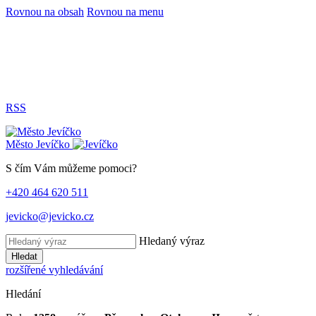
Rovnou na obsah
Rovnou na menu
RSS
Město
Jevíčko
S čím Vám můžeme pomoci?
+420 464 620 511
jevicko@jevicko.cz
Hledaný výraz
Hledat
rozšířené vyhledávání
Hledání