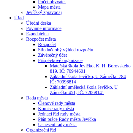
Počet obyvatel
Mapa města
Jevíčský zpravodaj
Úřad
Úřední deska
Povinné informace
E-podatelna
Rozpočet města
Rozpočet
Střednědobý výhled rozpočtu
Závěrečný účet
Příspěvkové organizace
Mateřská škola Jevíčko, K. H. Borovského
819, IČ: 70944601
Základní škola Jevíčko, U Zámečku 784
IČ: 70996814
Základní umělecká škola Jevíčko, U
Zámečku 451, IČ: 72068141
Rada města
Členové rady města
Komise rady města
Jednací řád rady města
Plán práce Rady města Jevíčka
Usnesení rady města
Organizační řád