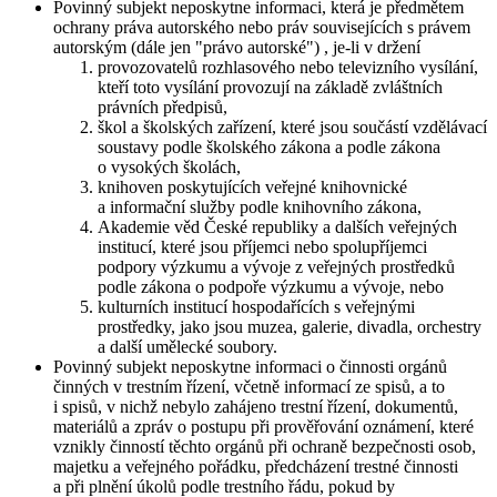
Povinný subjekt neposkytne informaci, která je předmětem
ochrany práva autorského nebo práv souvisejících s právem
autorským (dále jen "právo autorské") , je-li v držení
provozovatelů rozhlasového nebo televizního vysílání,
kteří toto vysílání provozují na základě zvláštních
právních předpisů,
škol a školských zařízení, které jsou součástí vzdělávací
soustavy podle školského zákona a podle zákona
o vysokých školách,
knihoven poskytujících veřejné knihovnické
a informační služby podle knihovního zákona,
Akademie věd České republiky a dalších veřejných
institucí, které jsou příjemci nebo spolupříjemci
podpory výzkumu a vývoje z veřejných prostředků
podle zákona o podpoře výzkumu a vývoje, nebo
kulturních institucí hospodařících s veřejnými
prostředky, jako jsou muzea, galerie, divadla, orchestry
a další umělecké soubory.
Povinný subjekt neposkytne informaci o činnosti orgánů
činných v trestním řízení, včetně informací ze spisů, a to
i spisů, v nichž nebylo zahájeno trestní řízení, dokumentů,
materiálů a zpráv o postupu při prověřování oznámení, které
vznikly činností těchto orgánů při ochraně bezpečnosti osob,
majetku a veřejného pořádku, předcházení trestné činnosti
a při plnění úkolů podle trestního řádu, pokud by