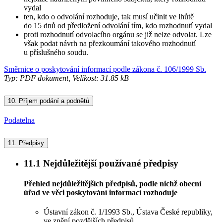
vydal
ten, kdo o odvolání rozhoduje, tak musí učinit ve lhůtě
do 15 dnů od předložení odvolání tím, kdo rozhodnutí vydal
proti rozhodnutí odvolacího orgánu se již nelze odvolat. Lze
však podat návrh na přezkoumání takového rozhodnutí
u příslušného soudu.
Směrnice o poskytování informací podle zákona č. 106/1999 Sb.
Typ: PDF dokument, Velikost: 31.85 kB
10.
Příjem podání a podnětů
Podatelna
11.
Předpisy
11.1
Nejdůležitější používané předpisy
Přehled nejdůležitějších předpisů, podle nichž obecní
úřad ve věci poskytování informací rozhoduje
Ústavní zákon č. 1/1993 Sb., Ústava České republiky,
ve znění pozdějších předpisů.