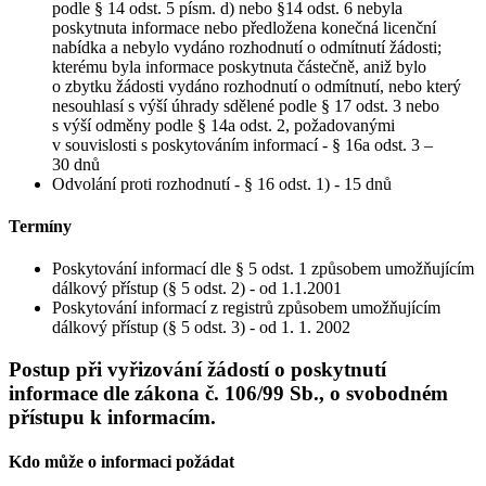
podle § 14 odst. 5 písm. d) nebo §14 odst. 6 nebyla
poskytnuta informace nebo předložena konečná licenční
nabídka a nebylo vydáno rozhodnutí o odmítnutí žádosti;
kterému byla informace poskytnuta částečně, aniž bylo
o zbytku žádosti vydáno rozhodnutí o odmítnutí, nebo který
nesouhlasí s výší úhrady sdělené podle § 17 odst. 3 nebo
s výší odměny podle § 14a odst. 2, požadovanými
v souvislosti s poskytováním informací - § 16a odst. 3 –
30 dnů
Odvolání proti rozhodnutí - § 16 odst. 1) - 15 dnů
Termíny
Poskytování informací dle § 5 odst. 1 způsobem umožňujícím
dálkový přístup (§ 5 odst. 2) - od 1.1.2001
Poskytování informací z registrů způsobem umožňujícím
dálkový přístup (§ 5 odst. 3) - od 1. 1. 2002
Postup při vyřizování žádostí o poskytnutí
informace dle zákona č. 106/99 Sb., o svobodném
přístupu k informacím.
Kdo může o informaci požádat