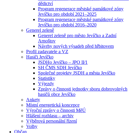
dědictví
Program regenerace městské památkové zóny
Jevíčko pro období 2021–2025
Program regenerace městské památkové zóny
Jevíčko pro období 2016–2020
Generel zeleně
Generel zeleně pro město Jevíčko a Zadní
Arnoštov
Návrhy nových výsadeb před hřbitovem
Profil zadavatele a VZ
Hasiči Jevíčko
JSDHo Jevíčko – JPO II⁄1
SH ČMS SDH Jevíčko
Společné projekty JSDH a města Jevíčko
Statistiky
Výjezdy
Zprávy o činnosti jednotky sboru dobrovolných
hasičů obce Jevíčko
Ankety
Místní energetická koncepce
Výroční zprávy o činnosti MěÚ
Hlášení rozhlasu – archiv
Výběrová personální řízení
Volby
Občan