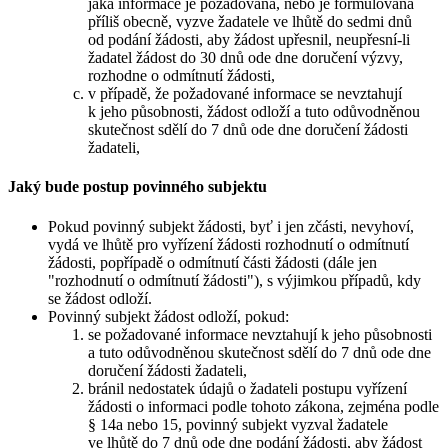
jaká informace je požadována, nebo je formulována
příliš obecně, vyzve žadatele ve lhůtě do sedmi dnů
od podání žádosti, aby žádost upřesnil, neupřesní-li
žadatel žádost do 30 dnů ode dne doručení výzvy,
rozhodne o odmítnutí žádosti,
v případě, že požadované informace se nevztahují
k jeho působnosti, žádost odloží a tuto odůvodněnou
skutečnost sdělí do 7 dnů ode dne doručení žádosti
žadateli,
Jaký bude postup povinného subjektu
Pokud povinný subjekt žádosti, byť i jen zčásti, nevyhoví,
vydá ve lhůtě pro vyřízení žádosti rozhodnutí o odmítnutí
žádosti, popřípadě o odmítnutí části žádosti (dále jen
"rozhodnutí o odmítnutí žádosti"), s výjimkou případů, kdy
se žádost odloží.
Povinný subjekt žádost odloží, pokud:
se požadované informace nevztahují k jeho působnosti
a tuto odůvodněnou skutečnost sdělí do 7 dnů ode dne
doručení žádosti žadateli,
bránil nedostatek údajů o žadateli postupu vyřízení
žádosti o informaci podle tohoto zákona, zejména podle
§ 14a nebo 15, povinný subjekt vyzval žadatele
ve lhůtě do 7 dnů ode dne podání žádosti, aby žádost