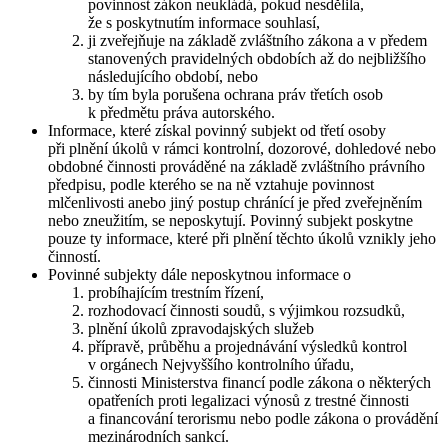
povinnost zákon neukládá, pokud nesdělila,
že s poskytnutím informace souhlasí,
ji zveřejňuje na základě zvláštního zákona a v předem
stanovených pravidelných obdobích až do nejbližšího
následujícího období, nebo
by tím byla porušena ochrana práv třetích osob
k předmětu práva autorského.
Informace, které získal povinný subjekt od třetí osoby
při plnění úkolů v rámci kontrolní, dozorové, dohledové nebo
obdobné činnosti prováděné na základě zvláštního právního
předpisu, podle kterého se na ně vztahuje povinnost
mlčenlivosti anebo jiný postup chránící je před zveřejněním
nebo zneužitím, se neposkytují. Povinný subjekt poskytne
pouze ty informace, které při plnění těchto úkolů vznikly jeho
činností.
Povinné subjekty dále neposkytnou informace o
probíhajícím trestním řízení,
rozhodovací činnosti soudů, s výjimkou rozsudků,
plnění úkolů zpravodajských služeb
přípravě, průběhu a projednávání výsledků kontrol
v orgánech Nejvyššího kontrolního úřadu,
činnosti Ministerstva financí podle zákona o některých
opatřeních proti legalizaci výnosů z trestné činnosti
a financování terorismu nebo podle zákona o provádění
mezinárodních sankcí.