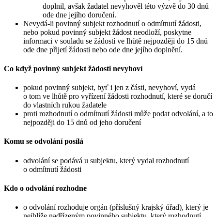
doplnil, avšak žadatel nevyhověl této výzvě do 30 dnů
ode dne jejího doručení.
Nevydá-li povinný subjekt rozhodnutí o odmítnutí žádosti,
nebo pokud povinný subjekt žádost neodloží, poskytne
informaci v souladu se žádostí ve lhůtě nejpozději do 15 dnů
ode dne přijetí žádosti nebo ode dne jejího doplnění.
Co když povinný subjekt žádosti nevyhoví
pokud povinný subjekt, byť i jen z části, nevyhoví, vydá
o tom ve lhůtě pro vyřízení žádosti rozhodnutí, které se doručí
do vlastních rukou žadatele
proti rozhodnutí o odmítnutí žádosti může podat odvolání, a to
nejpozději do 15 dnů od jeho doručení
Komu se odvolání posílá
odvolání se podává u subjektu, který vydal rozhodnutí
o odmítnutí žádosti
Kdo o odvolání rozhodne
o odvolání rozhoduje orgán (příslušný krajský úřad), který je
nejblíže nadřízeným povinného subjektu, který rozhodnutí