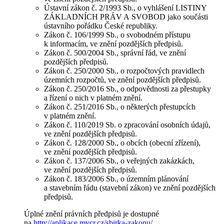
Ústavní zákon č. 2/1993 Sb., o vyhlášení LISTINY
ZÁKLADNÍCH PRÁV A SVOBOD jako součásti
ústavního pořádku České republiky.
Zákon č. 106/1999 Sb., o svobodném přístupu
k informacím, ve znění pozdějších předpisů.
Zákon č. 500/2004 Sb., správní řád, ve znění
pozdějších předpisů.
Zákon č. 250/2000 Sb., o rozpočtových pravidlech
územních rozpočtů, ve znění pozdějších předpisů.
Zákon č. 250/2016 Sb., o odpovědnosti za přestupky
a řízení o nich v platném znění.
Zákon č. 251/2016 Sb., o některých přestupcích
v platném znění.
Zákon č. 110/2019 Sb. o zpracování osobních údajů,
ve znění pozdějších předpisů.
Zákon č. 128/2000 Sb., o obcích (obecní zřízení),
ve znění pozdějších předpisů.
Zákon č. 137/2006 Sb., o veřejných zakázkách,
ve znění pozdějších předpisů.
Zákon č. 183/2006 Sb., o územním plánování
a stavebním řádu (stavební zákon) ve znění pozdějších
předpisů.
Úplné znění právních předpisů je dostupné
na
http://aplikace.mvcr.cz/sbirka-zakonu/