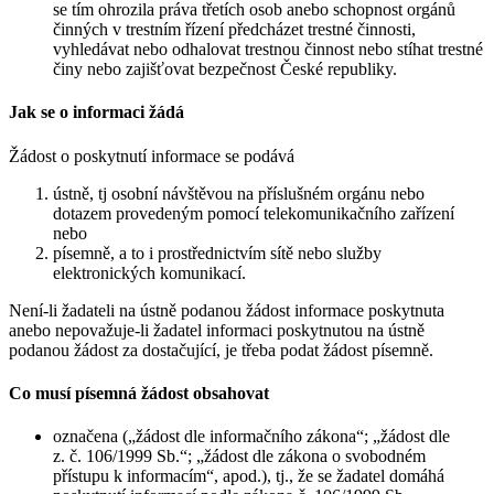
se tím ohrozila práva třetích osob anebo schopnost orgánů
činných v trestním řízení předcházet trestné činnosti,
vyhledávat nebo odhalovat trestnou činnost nebo stíhat trestné
činy nebo zajišťovat bezpečnost České republiky.
Jak se o informaci žádá
Žádost o poskytnutí informace se podává
ústně, tj osobní návštěvou na příslušném orgánu nebo
dotazem provedeným pomocí telekomunikačního zařízení
nebo
písemně, a to i prostřednictvím sítě nebo služby
elektronických komunikací.
Není-li žadateli na ústně podanou žádost informace poskytnuta
anebo nepovažuje-li žadatel informaci poskytnutou na ústně
podanou žádost za dostačující, je třeba podat žádost písemně.
Co musí písemná žádost obsahovat
označena („žádost dle informačního zákona“; „žádost dle
z. č. 106/1999 Sb.“; „žádost dle zákona o svobodném
přístupu k informacím“, apod.), tj., že se žadatel domáhá