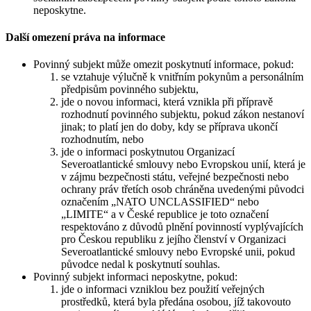
neposkytne.
Další omezení práva na informace
Povinný subjekt může omezit poskytnutí informace, pokud:
se vztahuje výlučně k vnitřním pokynům a personálním
předpisům povinného subjektu,
jde o novou informaci, která vznikla při přípravě
rozhodnutí povinného subjektu, pokud zákon nestanoví
jinak; to platí jen do doby, kdy se příprava ukončí
rozhodnutím, nebo
jde o informaci poskytnutou Organizací
Severoatlantické smlouvy nebo Evropskou unií, která je
v zájmu bezpečnosti státu, veřejné bezpečnosti nebo
ochrany práv třetích osob chráněna uvedenými původci
označením „NATO UNCLASSIFIED“ nebo
„LIMITE“ a v České republice je toto označení
respektováno z důvodů plnění povinností vyplývajících
pro Českou republiku z jejího členství v Organizaci
Severoatlantické smlouvy nebo Evropské unii, pokud
původce nedal k poskytnutí souhlas.
Povinný subjekt informaci neposkytne, pokud:
jde o informaci vzniklou bez použití veřejných
prostředků, která byla předána osobou, jíž takovouto