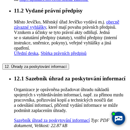
11.2
Vydané právní předpisy
Město Jevíčko, Městský úřad Jevíčko vydává m.j.
obecně
závazné vyhlášky
, které mají povahu právních předpisů.
Vznikem a účinky se tyto právní akty odlišují. Jedná
se o statutární předpisy (statuty), vnitřní předpisy (interní
instrukce, směrnice, pokyny), veřejné vyhlášky a jiná
opatření.
Úřední deska
,
Sbírka právních předpisů
12.
Úhrady za poskytování informací
12.1
Sazebník úhrad za poskytování informací
Organizace je oprávněna požadovat úhradu nákladů
spojených s vyhledáváním informací, např. za přímou mzdu
pracovníka, pořizování kopií a technických nosičů dat
a odesílání informací, přičemž vydání informace se může
podmínit zaplacením úhrady.
Sazebník úhrad za poskytování informací
Typ: PDF
dokument, Velikost: 22.87 kB