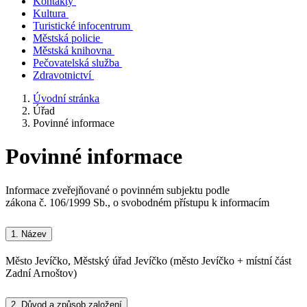
Kontakty
Kultura
Turistické infocentrum
Městská policie
Městská knihovna
Pečovatelská služba
Zdravotnictví
Úvodní stránka
Úřad
Povinné informace
Povinné informace
Informace zveřejňované o povinném subjektu podle
zákona č. 106/1999 Sb., o svobodném přístupu k informacím
1.
Název
Město Jevíčko, Městský úřad Jevíčko (město Jevíčko + místní část
Zadní Arnoštov)
2.
Důvod a způsob založení