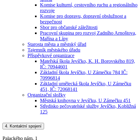
Komise kulturní, cestovního ruchu a regionálního
rozvoje
Komise pro dopravu, dopravní obslužnost a
bezpečnost
Sbor pro občanské záležitosti
Pracovní skupina pro rozvoj Zadního Arnoštova,
Mařína a Lípy
Starosta města a městský úřad
Tajemník městského úřadu
Příspěvkové organizace
Mateřská škola Jevíčko, K. H. Borovského 819,
IČ: 70944601
Základní škola Jevíčko, U Zámečku 784 IČ:
70996814
Základní umělecká škola Jevíčko, U Zámečku
451, IČ: 72068141
Organizační složky
Městská knihovna v Jevíčku, U Zámečku 451
Středisko pečovatelské služby Jevíčko, Kobližná
125
4.
Kontaktní spojení
Palackého nám. 1