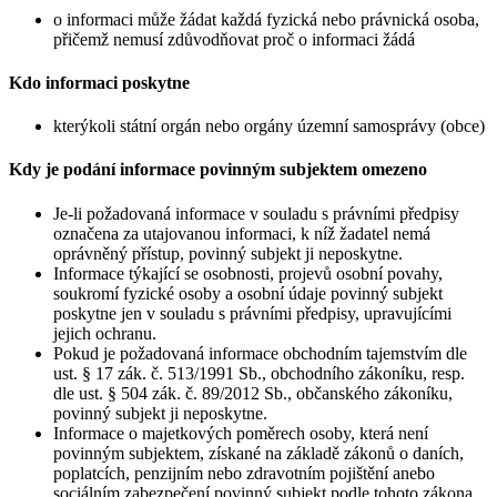
o informaci může žádat každá fyzická nebo právnická osoba,
přičemž nemusí zdůvodňovat proč o informaci žádá
Kdo informaci poskytne
kterýkoli státní orgán nebo orgány územní samosprávy (obce)
Kdy je podání informace povinným subjektem omezeno
Je-li požadovaná informace v souladu s právními předpisy
označena za utajovanou informaci, k níž žadatel nemá
oprávněný přístup, povinný subjekt ji neposkytne.
Informace týkající se osobnosti, projevů osobní povahy,
soukromí fyzické osoby a osobní údaje povinný subjekt
poskytne jen v souladu s právními předpisy, upravujícími
jejich ochranu.
Pokud je požadovaná informace obchodním tajemstvím dle
ust. § 17 zák. č. 513/1991 Sb., obchodního zákoníku, resp.
dle ust. § 504 zák. č. 89/2012 Sb., občanského zákoníku,
povinný subjekt ji neposkytne.
Informace o majetkových poměrech osoby, která není
povinným subjektem, získané na základě zákonů o daních,
poplatcích, penzijním nebo zdravotním pojištění anebo
sociálním zabezpečení povinný subjekt podle tohoto zákona