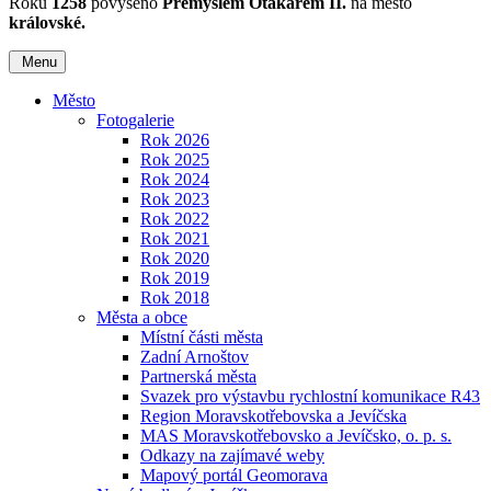
Roku
1258
povýšeno
Přemyslem Otakarem II.
na město
královské.
Menu
Město
Fotogalerie
Rok 2026
Rok 2025
Rok 2024
Rok 2023
Rok 2022
Rok 2021
Rok 2020
Rok 2019
Rok 2018
Města a obce
Místní části města
Zadní Arnoštov
Partnerská města
Svazek pro výstavbu rychlostní komunikace R43
Region Moravskotřebovska a Jevíčska
MAS Moravskotřebovsko a Jevíčsko, o. p. s.
Odkazy na zajímavé weby
Mapový portál Geomorava