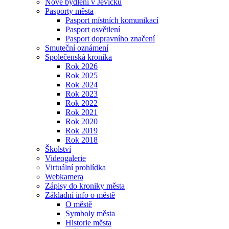
Nové bydlení v Jevíčku
Pasporty města
Pasport místních komunikací
Pasport osvětlení
Pasport dopravního značení
Smuteční oznámení
Společenská kronika
Rok 2026
Rok 2025
Rok 2024
Rok 2023
Rok 2022
Rok 2021
Rok 2020
Rok 2019
Rok 2018
Školství
Videogalerie
Virtuální prohlídka
Webkamera
Zápisy do kroniky města
Základní info o městě
O městě
Symboly města
Historie města