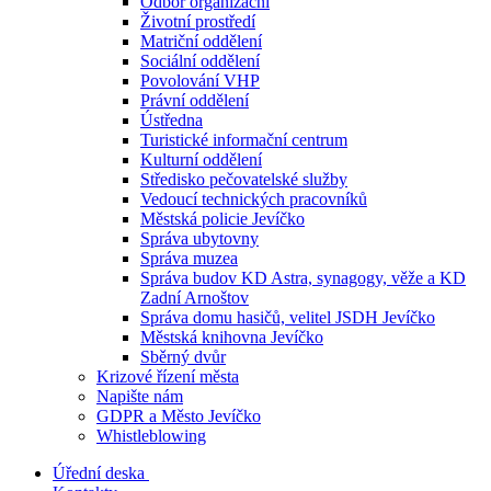
Odbor organizační
Životní prostředí
Matriční oddělení
Sociální oddělení
Povolování VHP
Právní oddělení
Ústředna
Turistické informační centrum
Kulturní oddělení
Středisko pečovatelské služby
Vedoucí technických pracovníků
Městská policie Jevíčko
Správa ubytovny
Správa muzea
Správa budov KD Astra, synagogy, věže a KD
Zadní Arnoštov
Správa domu hasičů, velitel JSDH Jevíčko
Městská knihovna Jevíčko
Sběrný dvůr
Krizové řízení města
Napište nám
GDPR a Město Jevíčko
Whistleblowing
Úřední deska