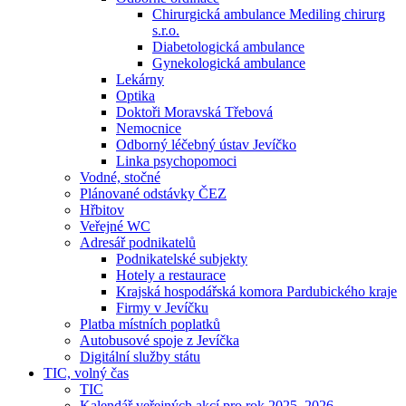
Chirurgická ambulance Mediling chirurg
s.r.o.
Diabetologická ambulance
Gynekologická ambulance
Lekárny
Optika
Doktoři Moravská Třebová
Nemocnice
Odborný léčebný ústav Jevíčko
Linka psychopomoci
Vodné, stočné
Plánované odstávky ČEZ
Hřbitov
Veřejné WC
Adresář podnikatelů
Podnikatelské subjekty
Hotely a restaurace
Krajská hospodářská komora Pardubického kraje
Firmy v Jevíčku
Platba místních poplatků
Autobusové spoje z Jevíčka
Digitální služby státu
TIC, volný čas
TIC
Kalendář veřejných akcí pro rok 2025–2026