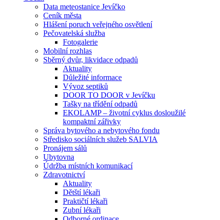
Data meteostanice Jevíčko
Ceník města
Hlášení poruch veřejného osvětlení
Pečovatelská služba
Fotogalerie
Mobilní rozhlas
Sběrný dvůr, likvidace odpadů
Aktuality
Důležité informace
Vývoz septiků
DOOR TO DOOR v Jevíčku
Tašky na třídění odpadů
EKOLAMP – životní cyklus dosloužilé
kompaktní zářivky
Správa bytového a nebytového fondu
Středisko sociálních služeb SALVIA
Pronájem sálů
Ubytovna
Údržba místních komunikací
Zdravotnictví
Aktuality
Dětští lékaři
Praktičtí lékaři
Zubní lékaři
Odborné ordinace