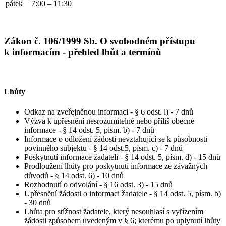
pátek
7:00 – 11:30
Zákon č. 106/1999 Sb. O svobodném přístupu
k informacím - přehled lhůt a termínů
Lhůty
Odkaz na zveřejněnou informaci - § 6 odst. l) - 7 dnů
Výzva k upřesnění nesrozumitelné nebo příliš obecné
informace - § 14 odst. 5, písm. b) - 7 dnů
Informace o odložení žádosti nevztahující se k působnosti
povinného subjektu - § 14 odst.5, písm. c) - 7 dnů
Poskytnutí informace žadateli - § 14 odst. 5, písm. d) - 15 dnů
Prodloužení lhůty pro poskytnutí informace ze závažných
důvodů - § 14 odst. 6) - 10 dnů
Rozhodnutí o odvolání - § 16 odst. 3) - 15 dnů
Upřesnění žádosti o informaci žadatele - § 14 odst. 5, písm. b)
- 30 dnů
Lhůta pro stížnost žadatele, který nesouhlasí s vyřízením
žádosti způsobem uvedeným v § 6; kterému po uplynutí lhůty