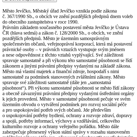
Město Jevíčko, Městský úřad Jevíčko vznikla podle zákona
č. 367/1990 Sb., o obcích ve znění pozdějších předpisů dnem voleb
do obecního zastupitelstva v roce 1990.
Právním základem současného postavení města Jevíčko je Ústava
ČR (hlava sedmá) a zákon č. 128/2000 Sb., o obcích, ve znění
pozdějších předpisů. Město je územním samosprávným
společenstvím občanů, veřejnoprávní korporací, která má postavení
právnické osoby – v právních vztazích vystupuje svým jménem
a nese odpovědnost z těchto vztahů vyplývající. Své záležitosti
spravuje samostatně a při výkonu této samostatné působnosti se řídí
zákonem a jinými právními předpisy vydanými na základě zákona.
Město má vlastní majetek a finanční zdroje, hospodaří s nimi
samostatně za podmínek stanovených zvláštními zákony. Město
spravuje své záležitosti samostatně (dále jen „samostatná
působnost“). Při výkonu samostatné působnosti se město řídí zákony
a obecně závaznými právními předpisy vydanými ústředními orgány
k jejich provedení. Město v samostatné působnosti pečuje ve svém
územním obvodu o vytváření podmínek pro rozvoj sociální péče
a pro uspokojování potřeb svých občanů. Jde především
o uspokojování potřeby bydlení, ochrany a rozvoje zdraví, dopravy
a spojů, potřeby informací, výchovy a vzdělávání, celkového
kulturního rozvoje a ochrany veřejného pořádku. Město dále
zabezpečuje přenesený výkon státní správy v rozsahu stanoveném