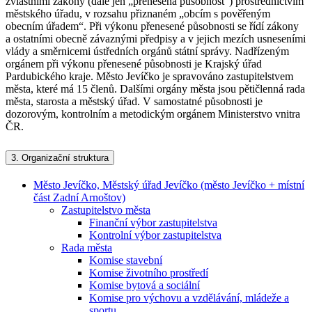
zvláštními zákony (dále jen „přenesená působnost“) prostřednictvím
městského úřadu, v rozsahu přiznaném „obcím s pověřeným
obecním úřadem“. Při výkonu přenesené působnosti se řídí zákony
a ostatními obecně závaznými předpisy a v jejich mezích usneseními
vlády a směrnicemi ústředních orgánů státní správy. Nadřízeným
orgánem při výkonu přenesené působnosti je Krajský úřad
Pardubického kraje. Město Jevíčko je spravováno zastupitelstvem
města, které má 15 členů. Dalšími orgány města jsou pětičlenná rada
města, starosta a městský úřad. V samostatné působnosti je
dozorovým, kontrolním a metodickým orgánem Ministerstvo vnitra
ČR.
3.
Organizační struktura
Město Jevíčko, Městský úřad Jevíčko (město Jevíčko + místní
část Zadní Arnoštov)
Zastupitelstvo města
Finanční výbor zastupitelstva
Kontrolní výbor zastupitelstva
Rada města
Komise stavební
Komise životního prostředí
Komise bytová a sociální
Komise pro výchovu a vzdělávání, mládeže a
sportu