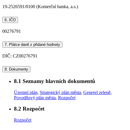
19-2526591/0100 (Komerční banka, a.s.)
6.
IČO
00276791
7.
Plátce daně z přidané hodnoty
DIČ: CZ00276791
8.
Dokumenty
8.1
Seznamy hlavních dokumentů
Územní plán
,
Strategický plán města
,
Generel zeleně
,
Povodňový plán města
,
Rozpočet
8.2
Rozpočet
Rozpočet