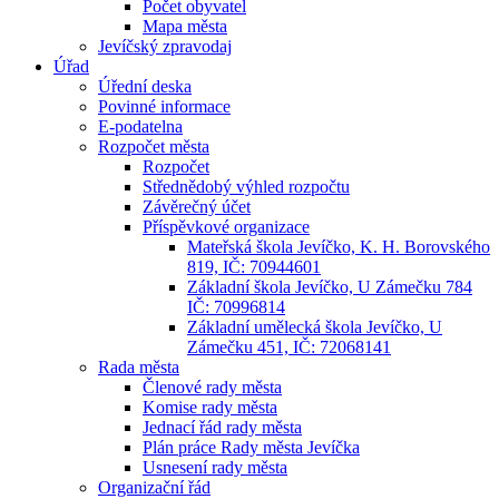
Počet obyvatel
Mapa města
Jevíčský zpravodaj
Úřad
Úřední deska
Povinné informace
E-podatelna
Rozpočet města
Rozpočet
Střednědobý výhled rozpočtu
Závěrečný účet
Příspěvkové organizace
Mateřská škola Jevíčko, K. H. Borovského
819, IČ: 70944601
Základní škola Jevíčko, U Zámečku 784
IČ: 70996814
Základní umělecká škola Jevíčko, U
Zámečku 451, IČ: 72068141
Rada města
Členové rady města
Komise rady města
Jednací řád rady města
Plán práce Rady města Jevíčka
Usnesení rady města
Organizační řád