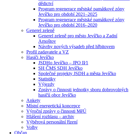
dědictví
Program regenerace městské památkové zóny
Jevíčko pro období 2021–2025
Program regenerace městské památkové zóny
Jevíčko pro období 2016–2020
Generel zeleně
Generel zeleně pro město Jevíčko a Zadní
Arnoštov
Návrhy nových výsadeb před hřbitovem
Profil zadavatele a VZ
Hasiči Jevíčko
JSDHo Jevíčko – JPO II⁄1
SH ČMS SDH Jevíčko
Společné projekty JSDH a města Jevíčko
Statistiky
Výjezdy
Zprávy o činnosti jednotky sboru dobrovolných
hasičů obce Jevíčko
Ankety
Místní energetická koncepce
Výroční zprávy o činnosti MěÚ
Hlášení rozhlasu – archiv
Výběrová personální řízení
Volby
Občan