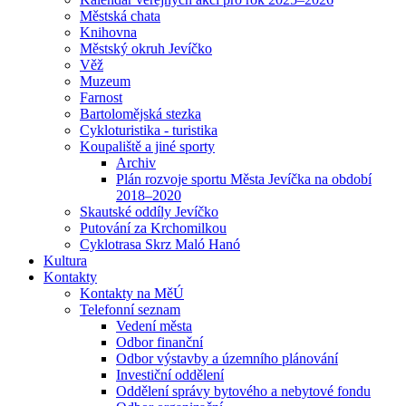
Městská chata
Knihovna
Městský okruh Jevíčko
Věž
Muzeum
Farnost
Bartolomějská stezka
Cykloturistika - turistika
Koupaliště a jiné sporty
Archiv
Plán rozvoje sportu Města Jevíčka na období
2018–2020
Skautské oddíly Jevíčko
Putování za Krchomilkou
Cyklotrasa Skrz Maló Hanó
Kultura
Kontakty
Kontakty na MěÚ
Telefonní seznam
Vedení města
Odbor finanční
Odbor výstavby a územního plánování
Investiční oddělení
Oddělení správy bytového a nebytové fondu