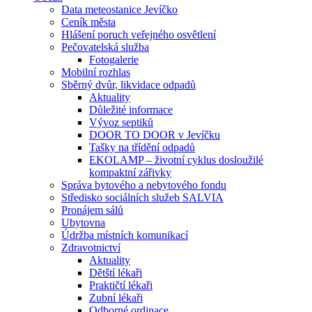
Data meteostanice Jevíčko
Ceník města
Hlášení poruch veřejného osvětlení
Pečovatelská služba
Fotogalerie
Mobilní rozhlas
Sběrný dvůr, likvidace odpadů
Aktuality
Důležité informace
Vývoz septiků
DOOR TO DOOR v Jevíčku
Tašky na třídění odpadů
EKOLAMP – životní cyklus dosloužilé
kompaktní zářivky
Správa bytového a nebytového fondu
Středisko sociálních služeb SALVIA
Pronájem sálů
Ubytovna
Údržba místních komunikací
Zdravotnictví
Aktuality
Dětští lékaři
Praktičtí lékaři
Zubní lékaři
Odborné ordinace