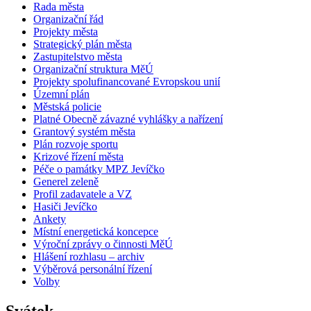
Rada města
Organizační řád
Projekty města
Strategický plán města
Zastupitelstvo města
Organizační struktura MěÚ
Projekty spolufinancované Evropskou unií
Územní plán
Městská policie
Platné Obecně závazné vyhlášky a nařízení
Grantový systém města
Plán rozvoje sportu
Krizové řízení města
Péče o památky MPZ Jevíčko
Generel zeleně
Profil zadavatele a VZ
Hasiči Jevíčko
Ankety
Místní energetická koncepce
Výroční zprávy o činnosti MěÚ
Hlášení rozhlasu – archiv
Výběrová personální řízení
Volby