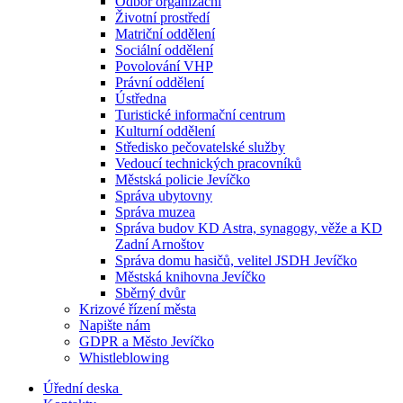
Odbor organizační
Životní prostředí
Matriční oddělení
Sociální oddělení
Povolování VHP
Právní oddělení
Ústředna
Turistické informační centrum
Kulturní oddělení
Středisko pečovatelské služby
Vedoucí technických pracovníků
Městská policie Jevíčko
Správa ubytovny
Správa muzea
Správa budov KD Astra, synagogy, věže a KD
Zadní Arnoštov
Správa domu hasičů, velitel JSDH Jevíčko
Městská knihovna Jevíčko
Sběrný dvůr
Krizové řízení města
Napište nám
GDPR a Město Jevíčko
Whistleblowing
Úřední deska