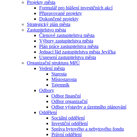
Projekty města
Formulář pro hlášení investičních akcí
Připravované projekty
Dokončené projekty
Strategický plán města
Zastupitelstvo města
Členové zastupitelstva města
Výbory zastupitelstva města
Plán práce zastupitelstva města
Jednací řád zastupitelstva města Jevíčka
Usnesení zastupitelstva města
Organizační struktura MěÚ
Vedení města
Starosta
Místostarosta
Tajemník
Odbory
Odbor finanční
Odbor organizační
Odbor výstavby a územního plánování
Oddělení
Sociální oddělení
Investiční oddělení
Správa bytového a nebytového fondu
Právní oddělení