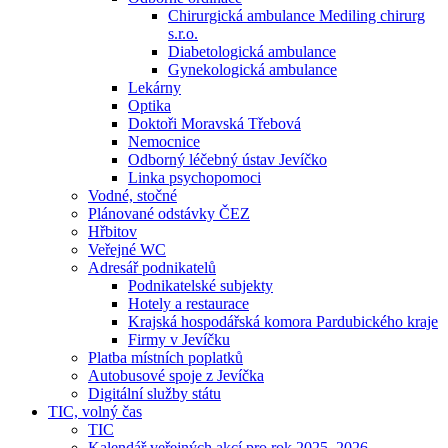
Chirurgická ambulance Mediling chirurg
s.r.o.
Diabetologická ambulance
Gynekologická ambulance
Lekárny
Optika
Doktoři Moravská Třebová
Nemocnice
Odborný léčebný ústav Jevíčko
Linka psychopomoci
Vodné, stočné
Plánované odstávky ČEZ
Hřbitov
Veřejné WC
Adresář podnikatelů
Podnikatelské subjekty
Hotely a restaurace
Krajská hospodářská komora Pardubického kraje
Firmy v Jevíčku
Platba místních poplatků
Autobusové spoje z Jevíčka
Digitální služby státu
TIC, volný čas
TIC
Kalendář veřejných akcí pro rok 2025–2026