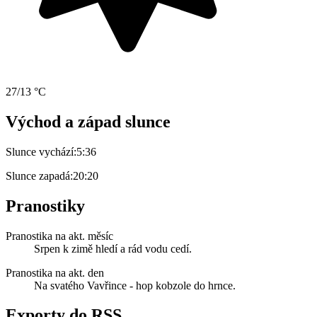
27/13 °C
Východ a západ slunce
Slunce vychází:
5:36
Slunce zapadá:
20:20
Pranostiky
Pranostika na akt. měsíc
Srpen k zimě hledí a rád vodu cedí.
Pranostika na akt. den
Na svatého Vavřince - hop kobzole do hrnce.
Exporty do RSS