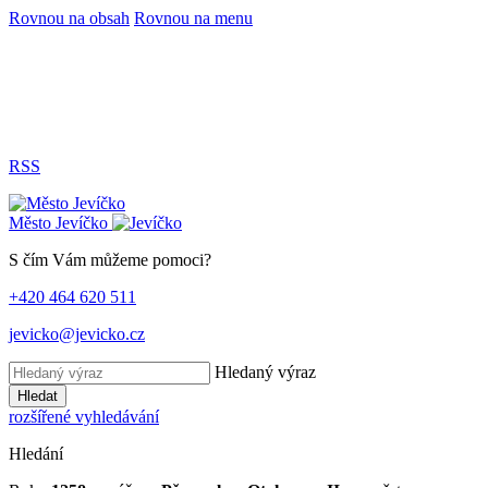
Rovnou na obsah
Rovnou na menu
RSS
Město
Jevíčko
S čím Vám můžeme pomoci?
+420 464 620 511
jevicko@jevicko.cz
Hledaný výraz
Hledat
rozšířené vyhledávání
Hledání