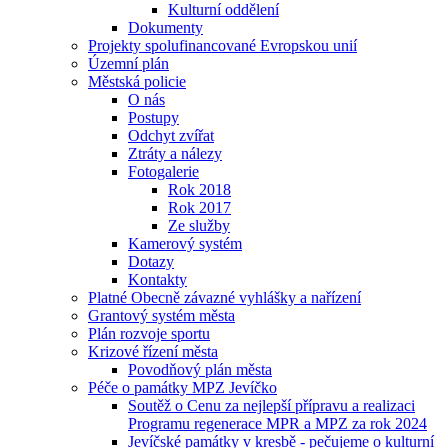
Kulturní oddělení
Dokumenty
Projekty spolufinancované Evropskou unií
Územní plán
Městská policie
O nás
Postupy
Odchyt zvířat
Ztráty a nálezy
Fotogalerie
Rok 2018
Rok 2017
Ze služby
Kamerový systém
Dotazy
Kontakty
Platné Obecně závazné vyhlášky a nařízení
Grantový systém města
Plán rozvoje sportu
Krizové řízení města
Povodňový plán města
Péče o památky MPZ Jevíčko
Soutěž o Cenu za nejlepší přípravu a realizaci
Programu regenerace MPR a MPZ za rok 2024
Jevíčské památky v kresbě - pečujeme o kulturní