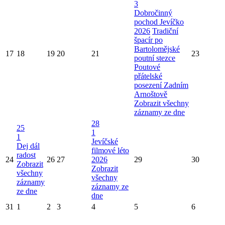
3
Dobročinný
pochod Jevíčko
2026
Tradiční
špacír po
Bartolomějské
17
18
19
20
21
23
poutní stezce
Poutové
přátelské
posezení Zadním
Arnoštově
Zobrazit všechny
záznamy ze dne
28
25
1
1
Jevíčské
Dej dál
filmové léto
radost
24
26
27
2026
29
30
Zobrazit
Zobrazit
všechny
všechny
záznamy
záznamy ze
ze dne
dne
31
1
2
3
4
5
6