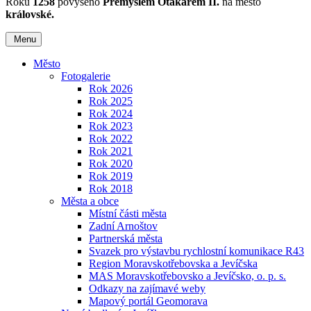
Roku
1258
povýšeno
Přemyslem Otakarem II.
na město
královské.
Menu
Město
Fotogalerie
Rok 2026
Rok 2025
Rok 2024
Rok 2023
Rok 2022
Rok 2021
Rok 2020
Rok 2019
Rok 2018
Města a obce
Místní části města
Zadní Arnoštov
Partnerská města
Svazek pro výstavbu rychlostní komunikace R43
Region Moravskotřebovska a Jevíčska
MAS Moravskotřebovsko a Jevíčsko, o. p. s.
Odkazy na zajímavé weby
Mapový portál Geomorava