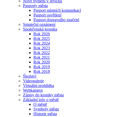
Nové bydlení v Jevíčku
Pasporty města
Pasport místních komunikací
Pasport osvětlení
Pasport dopravního značení
Smuteční oznámení
Společenská kronika
Rok 2026
Rok 2025
Rok 2024
Rok 2023
Rok 2022
Rok 2021
Rok 2020
Rok 2019
Rok 2018
Školství
Videogalerie
Virtuální prohlídka
Webkamera
Zápisy do kroniky města
Základní info o městě
O městě
Symboly města
Historie města