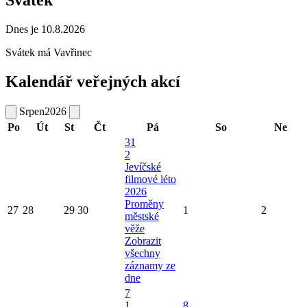
Svátek
Dnes je 10.8.2026
Svátek má
Vavřinec
Kalendář veřejných akcí
Srpen
2026
Po
Út
St
Čt
Pá
So
Ne
31
2
Jevíčské
filmové léto
2026
Proměny
27
28
29
30
1
2
městské
věže
Zobrazit
všechny
záznamy ze
dne
7
1
8