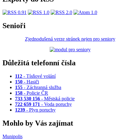
Senioři
Zjednodušená verze stránek nejen pro seniory
Důležitá telefonní čísla
112
- Tísňové volání
150
- Hasiči
155
- Záchranná služba
158
- Policie ČR
733 530 156
- Městská policie
722 659 171
- Voda poruchy
1239
- Plyn poruchy
Mohlo by Vás zajímat
Munipolis