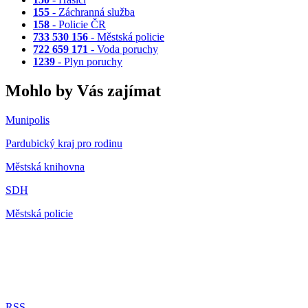
155
- Záchranná služba
158
- Policie ČR
733 530 156
- Městská policie
722 659 171
- Voda poruchy
1239
- Plyn poruchy
Mohlo by Vás zajímat
Munipolis
Pardubický kraj pro rodinu
Městská knihovna
SDH
Městská policie
RSS