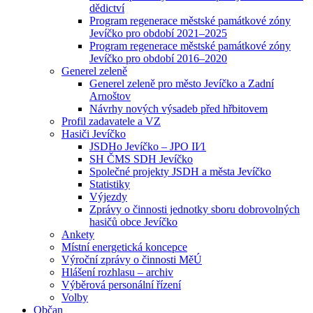
dědictví
Program regenerace městské památkové zóny
Jevíčko pro období 2021–2025
Program regenerace městské památkové zóny
Jevíčko pro období 2016–2020
Generel zeleně
Generel zeleně pro město Jevíčko a Zadní
Arnoštov
Návrhy nových výsadeb před hřbitovem
Profil zadavatele a VZ
Hasiči Jevíčko
JSDHo Jevíčko – JPO II⁄1
SH ČMS SDH Jevíčko
Společné projekty JSDH a města Jevíčko
Statistiky
Výjezdy
Zprávy o činnosti jednotky sboru dobrovolných
hasičů obce Jevíčko
Ankety
Místní energetická koncepce
Výroční zprávy o činnosti MěÚ
Hlášení rozhlasu – archiv
Výběrová personální řízení
Volby
Občan