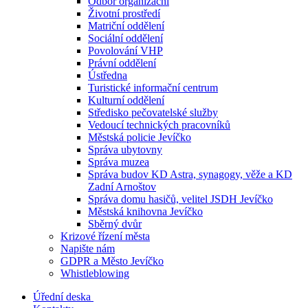
Odbor organizační
Životní prostředí
Matriční oddělení
Sociální oddělení
Povolování VHP
Právní oddělení
Ústředna
Turistické informační centrum
Kulturní oddělení
Středisko pečovatelské služby
Vedoucí technických pracovníků
Městská policie Jevíčko
Správa ubytovny
Správa muzea
Správa budov KD Astra, synagogy, věže a KD
Zadní Arnoštov
Správa domu hasičů, velitel JSDH Jevíčko
Městská knihovna Jevíčko
Sběrný dvůr
Krizové řízení města
Napište nám
GDPR a Město Jevíčko
Whistleblowing
Úřední deska