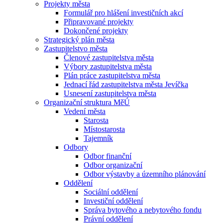
Projekty města
Formulář pro hlášení investičních akcí
Připravované projekty
Dokončené projekty
Strategický plán města
Zastupitelstvo města
Členové zastupitelstva města
Výbory zastupitelstva města
Plán práce zastupitelstva města
Jednací řád zastupitelstva města Jevíčka
Usnesení zastupitelstva města
Organizační struktura MěÚ
Vedení města
Starosta
Místostarosta
Tajemník
Odbory
Odbor finanční
Odbor organizační
Odbor výstavby a územního plánování
Oddělení
Sociální oddělení
Investiční oddělení
Správa bytového a nebytového fondu
Právní oddělení