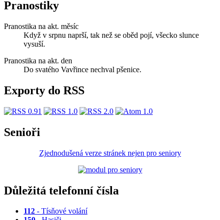
Pranostiky
Pranostika na akt. měsíc
Když v srpnu naprší, tak než se oběd pojí, všecko slunce
vysuší.
Pranostika na akt. den
Do svatého Vavřince nechval pšenice.
Exporty do RSS
Senioři
Zjednodušená verze stránek nejen pro seniory
Důležitá telefonní čísla
112
- Tísňové volání
150
- Hasiči