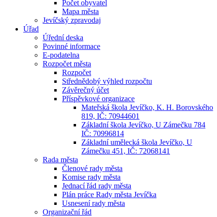
Počet obyvatel
Mapa města
Jevíčský zpravodaj
Úřad
Úřední deska
Povinné informace
E-podatelna
Rozpočet města
Rozpočet
Střednědobý výhled rozpočtu
Závěrečný účet
Příspěvkové organizace
Mateřská škola Jevíčko, K. H. Borovského
819, IČ: 70944601
Základní škola Jevíčko, U Zámečku 784
IČ: 70996814
Základní umělecká škola Jevíčko, U
Zámečku 451, IČ: 72068141
Rada města
Členové rady města
Komise rady města
Jednací řád rady města
Plán práce Rady města Jevíčka
Usnesení rady města
Organizační řád