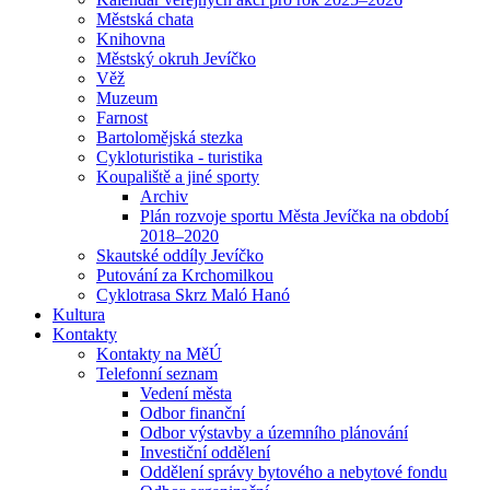
Městská chata
Knihovna
Městský okruh Jevíčko
Věž
Muzeum
Farnost
Bartolomějská stezka
Cykloturistika - turistika
Koupaliště a jiné sporty
Archiv
Plán rozvoje sportu Města Jevíčka na období
2018–2020
Skautské oddíly Jevíčko
Putování za Krchomilkou
Cyklotrasa Skrz Maló Hanó
Kultura
Kontakty
Kontakty na MěÚ
Telefonní seznam
Vedení města
Odbor finanční
Odbor výstavby a územního plánování
Investiční oddělení
Oddělení správy bytového a nebytové fondu