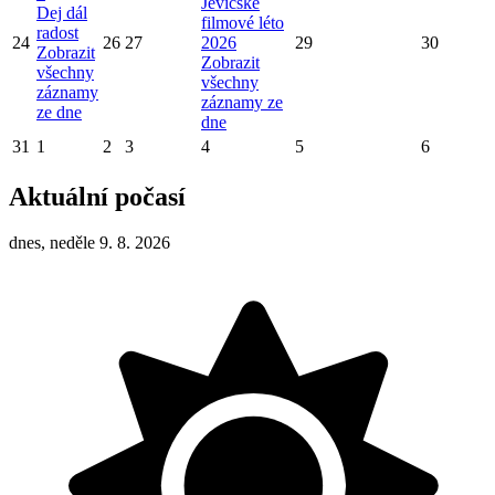
Jevíčské
Dej dál
filmové léto
radost
24
26
27
2026
29
30
Zobrazit
Zobrazit
všechny
všechny
záznamy
záznamy ze
ze dne
dne
31
1
2
3
4
5
6
Aktuální počasí
dnes, neděle 9. 8. 2026