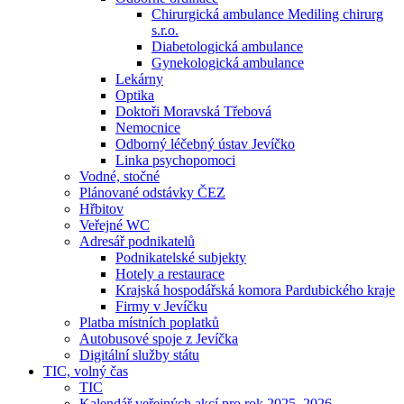
Chirurgická ambulance Mediling chirurg
s.r.o.
Diabetologická ambulance
Gynekologická ambulance
Lekárny
Optika
Doktoři Moravská Třebová
Nemocnice
Odborný léčebný ústav Jevíčko
Linka psychopomoci
Vodné, stočné
Plánované odstávky ČEZ
Hřbitov
Veřejné WC
Adresář podnikatelů
Podnikatelské subjekty
Hotely a restaurace
Krajská hospodářská komora Pardubického kraje
Firmy v Jevíčku
Platba místních poplatků
Autobusové spoje z Jevíčka
Digitální služby státu
TIC, volný čas
TIC
Kalendář veřejných akcí pro rok 2025–2026