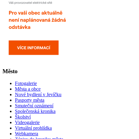
Město
Fotogalerie
Města a obce
Nové bydlení v Jevíčku
Pasporty města
Smuteční oznámení
Společenská kronika
Školství
Videogalerie
Virtuální prohlídka
Webkamera