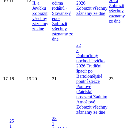
10
11
12
2026
II. a
očima
2026
Zobrazit
Jevíčku
rodáků -
Zobrazit všechny
všechny
Zobrazit
Slovanský
záznamy ze dne
záznamy
všechny
epos
ze dne
záznamy
Zobrazit
ze dne
všechny
záznamy ze
dne
22
3
Dobročinný
pochod Jevíčko
2026
Tradiční
špacír po
Bartolomějské
17
18
19
20
21
23
poutní stezce
Poutové
přátelské
posezení Zadním
Arnoštově
Zobrazit všechny
záznamy ze dne
28
25
1
1