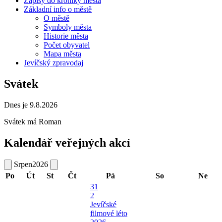
Zápisy do kroniky města
Základní info o městě
O městě
Symboly města
Historie města
Počet obyvatel
Mapa města
Jevíčský zpravodaj
Svátek
Dnes je 9.8.2026
Svátek má
Roman
Kalendář veřejných akcí
Srpen
2026
Po
Út
St
Čt
Pá
So
Ne
31
2
Jevíčské
filmové léto