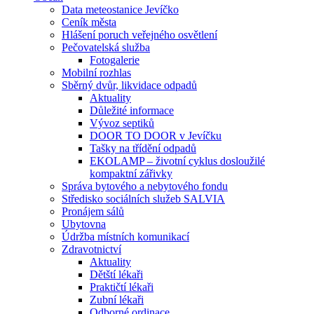
Data meteostanice Jevíčko
Ceník města
Hlášení poruch veřejného osvětlení
Pečovatelská služba
Fotogalerie
Mobilní rozhlas
Sběrný dvůr, likvidace odpadů
Aktuality
Důležité informace
Vývoz septiků
DOOR TO DOOR v Jevíčku
Tašky na třídění odpadů
EKOLAMP – životní cyklus dosloužilé
kompaktní zářivky
Správa bytového a nebytového fondu
Středisko sociálních služeb SALVIA
Pronájem sálů
Ubytovna
Údržba místních komunikací
Zdravotnictví
Aktuality
Dětští lékaři
Praktičtí lékaři
Zubní lékaři
Odborné ordinace