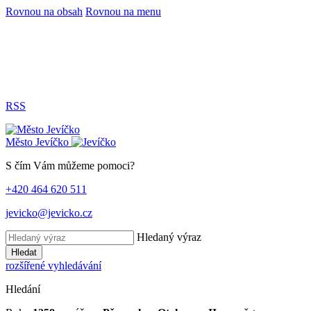
Rovnou na obsah
Rovnou na menu
RSS
Město
Jevíčko
S čím Vám můžeme pomoci?
+420 464 620 511
jevicko@jevicko.cz
Hledaný výraz
Hledat
rozšířené vyhledávání
Hledání