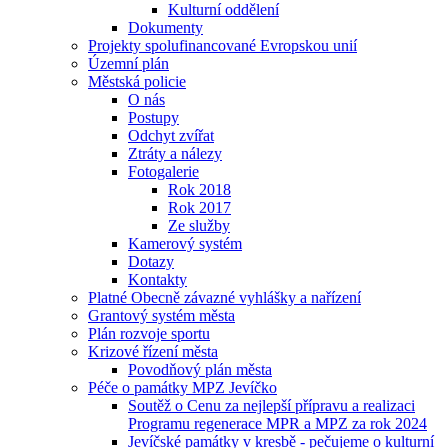
Kulturní oddělení
Dokumenty
Projekty spolufinancované Evropskou unií
Územní plán
Městská policie
O nás
Postupy
Odchyt zvířat
Ztráty a nálezy
Fotogalerie
Rok 2018
Rok 2017
Ze služby
Kamerový systém
Dotazy
Kontakty
Platné Obecně závazné vyhlášky a nařízení
Grantový systém města
Plán rozvoje sportu
Krizové řízení města
Povodňový plán města
Péče o památky MPZ Jevíčko
Soutěž o Cenu za nejlepší přípravu a realizaci
Programu regenerace MPR a MPZ za rok 2024
Jevíčské památky v kresbě - pečujeme o kulturní