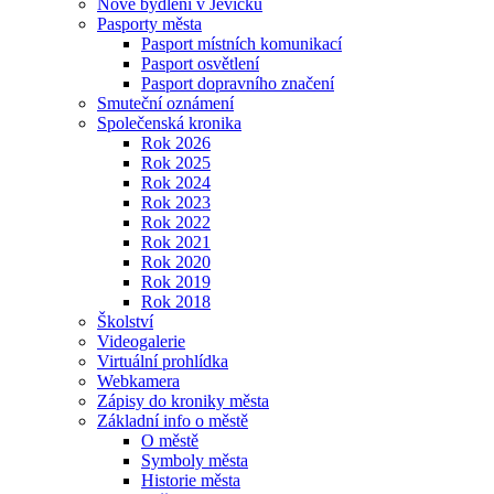
Nové bydlení v Jevíčku
Pasporty města
Pasport místních komunikací
Pasport osvětlení
Pasport dopravního značení
Smuteční oznámení
Společenská kronika
Rok 2026
Rok 2025
Rok 2024
Rok 2023
Rok 2022
Rok 2021
Rok 2020
Rok 2019
Rok 2018
Školství
Videogalerie
Virtuální prohlídka
Webkamera
Zápisy do kroniky města
Základní info o městě
O městě
Symboly města
Historie města