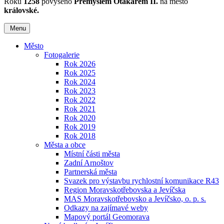
Roku
1258
povýšeno
Přemyslem Otakarem II.
na město
královské.
Menu
Město
Fotogalerie
Rok 2026
Rok 2025
Rok 2024
Rok 2023
Rok 2022
Rok 2021
Rok 2020
Rok 2019
Rok 2018
Města a obce
Místní části města
Zadní Arnoštov
Partnerská města
Svazek pro výstavbu rychlostní komunikace R43
Region Moravskotřebovska a Jevíčska
MAS Moravskotřebovsko a Jevíčsko, o. p. s.
Odkazy na zajímavé weby
Mapový portál Geomorava