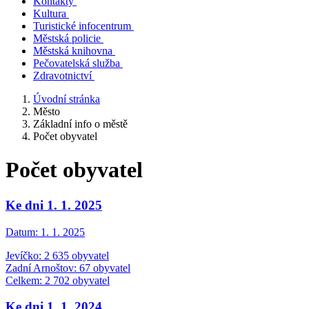
Kontakty
Kultura
Turistické infocentrum
Městská policie
Městská knihovna
Pečovatelská služba
Zdravotnictví
Úvodní stránka
Město
Základní info o městě
Počet obyvatel
Počet obyvatel
Ke dni 1. 1. 2025
Datum:
1. 1. 2025
Jevíčko: 2 635 obyvatel
Zadní Arnoštov: 67 obyvatel
Celkem: 2 702 obyvatel
Ke dni 1. 1. 2024