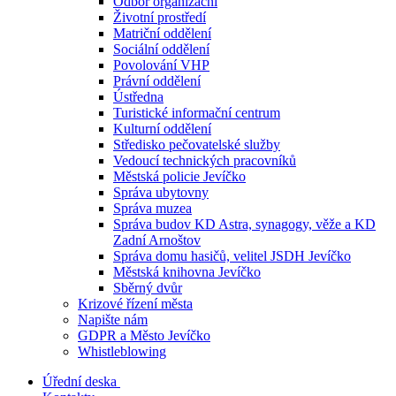
Odbor organizační
Životní prostředí
Matriční oddělení
Sociální oddělení
Povolování VHP
Právní oddělení
Ústředna
Turistické informační centrum
Kulturní oddělení
Středisko pečovatelské služby
Vedoucí technických pracovníků
Městská policie Jevíčko
Správa ubytovny
Správa muzea
Správa budov KD Astra, synagogy, věže a KD
Zadní Arnoštov
Správa domu hasičů, velitel JSDH Jevíčko
Městská knihovna Jevíčko
Sběrný dvůr
Krizové řízení města
Napište nám
GDPR a Město Jevíčko
Whistleblowing
Úřední deska