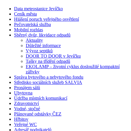
Data meteostanice Jevíčko
Ceník města
Hlášení poruch veřejného osvětlení
Pečovatelská služba
Mobilní rozhlas
Sběrný dvůr, likvidace odpadů
Aktuality
Důležité informace
Vývoz septiků
DOOR TO DOOR v Jevíčku
Tašky na třídění odpadů
EKOLAMP – životní cyklus dosloužilé kompaktní
zářivky
Správa bytového a nebytového fondu
Středisko sociálních služeb SALVIA
Pronájem sálů
Ubytovna
Údržba místních komunikací
Zdravotnictví
Vodné, stočné
Plánované odstávky ČEZ
Hřbitov
Veřejné WC
Adresář podnikatelů