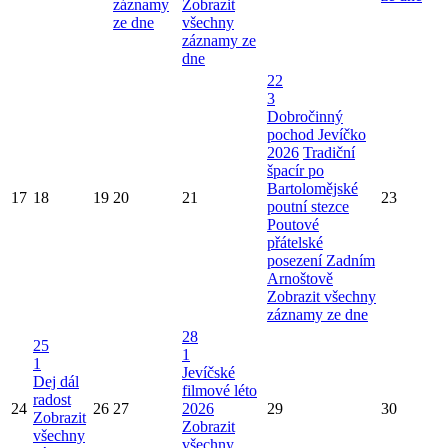
záznamy
Zobrazit
ze dne
všechny
záznamy ze
dne
22
3
Dobročinný
pochod Jevíčko
2026
Tradiční
špacír po
Bartolomějské
17
18
19
20
21
23
poutní stezce
Poutové
přátelské
posezení Zadním
Arnoštově
Zobrazit všechny
záznamy ze dne
28
25
1
1
Jevíčské
Dej dál
filmové léto
radost
24
26
27
2026
29
30
Zobrazit
Zobrazit
všechny
všechny