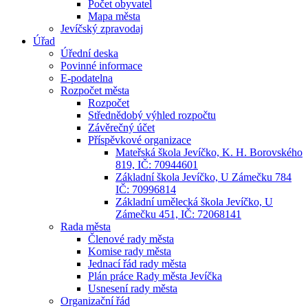
Počet obyvatel
Mapa města
Jevíčský zpravodaj
Úřad
Úřední deska
Povinné informace
E-podatelna
Rozpočet města
Rozpočet
Střednědobý výhled rozpočtu
Závěrečný účet
Příspěvkové organizace
Mateřská škola Jevíčko, K. H. Borovského
819, IČ: 70944601
Základní škola Jevíčko, U Zámečku 784
IČ: 70996814
Základní umělecká škola Jevíčko, U
Zámečku 451, IČ: 72068141
Rada města
Členové rady města
Komise rady města
Jednací řád rady města
Plán práce Rady města Jevíčka
Usnesení rady města
Organizační řád