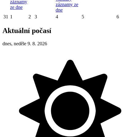
záznamy
záznamy ze
ze dne
dne
31
1
2
3
4
5
6
Aktuální počasí
dnes, neděle 9. 8. 2026