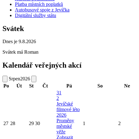
Platba místních poplatků
Autobusové spoje z Jevíčka
Digitální služby státu
Svátek
Dnes je 9.8.2026
Svátek má
Roman
Kalendář veřejných akcí
Srpen
2026
Po
Út
St
Čt
Pá
So
Ne
31
2
Jevíčské
filmové léto
2026
Proměny
27
28
29
30
1
2
městské
věže
Zobrazit