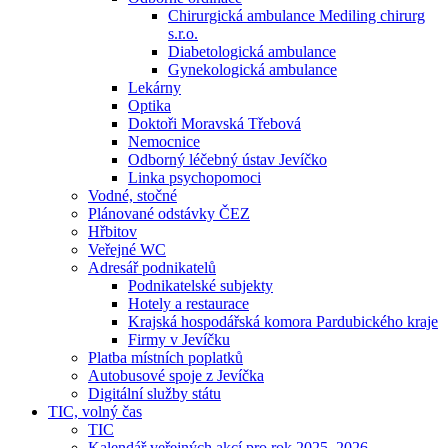
Chirurgická ambulance Mediling chirurg
s.r.o.
Diabetologická ambulance
Gynekologická ambulance
Lekárny
Optika
Doktoři Moravská Třebová
Nemocnice
Odborný léčebný ústav Jevíčko
Linka psychopomoci
Vodné, stočné
Plánované odstávky ČEZ
Hřbitov
Veřejné WC
Adresář podnikatelů
Podnikatelské subjekty
Hotely a restaurace
Krajská hospodářská komora Pardubického kraje
Firmy v Jevíčku
Platba místních poplatků
Autobusové spoje z Jevíčka
Digitální služby státu
TIC, volný čas
TIC
Kalendář veřejných akcí pro rok 2025–2026