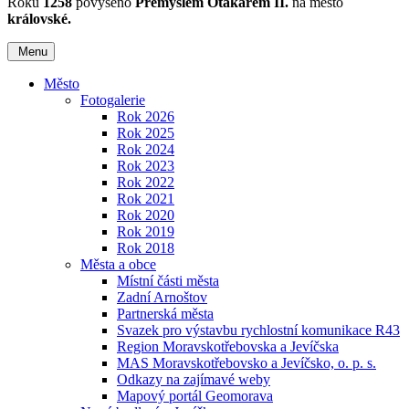
Roku
1258
povýšeno
Přemyslem Otakarem II.
na město
královské.
Menu
Město
Fotogalerie
Rok 2026
Rok 2025
Rok 2024
Rok 2023
Rok 2022
Rok 2021
Rok 2020
Rok 2019
Rok 2018
Města a obce
Místní části města
Zadní Arnoštov
Partnerská města
Svazek pro výstavbu rychlostní komunikace R43
Region Moravskotřebovska a Jevíčska
MAS Moravskotřebovsko a Jevíčsko, o. p. s.
Odkazy na zajímavé weby
Mapový portál Geomorava