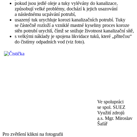
pokud jsou jedlé oleje a tuky vylévány do kanalizace,
způsobují velké problémy, dochází k jejich usazování
a následnému ucpávání potrubí,
usazený tuk urychluje korozi kanalizačních potrubí. Tuky
se částečně rozloží a vzniklé mastné kyseliny proces koroze
stěn potrubí urychlí, čímž se snižuje životnost kanalizační sítě,
s velkými náklady je spojena likvidace tuků, které „přitečou“
do čistírny odpadních vod (viz foto).
Ve spolupráci
se spol. SUEZ
Využití zdrojů
a.s. Mgr. Miroslav
Šafář
Pro zvětšení klikni na fotografii