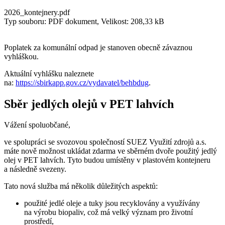
2026_kontejnery.pdf
Typ souboru: PDF dokument, Velikost: 208,33 kB
Poplatek za komunální odpad je stanoven obecně závaznou
vyhláškou.
Aktuální vyhlášku naleznete
na:
https://sbirkapp.gov.cz/vydavatel/behbdug
.
Sběr jedlých olejů v PET lahvích
Vážení spoluobčané,
ve spolupráci se svozovou společností SUEZ Využití zdrojů a.s.
máte nově možnost ukládat zdarma ve sběrném dvoře použitý jedlý
olej v PET lahvích. Tyto budou umístěny v plastovém kontejneru
a následně svezeny.
Tato nová služba má několik důležitých aspektů:
použité jedlé oleje a tuky jsou recyklovány a využívány
na výrobu biopaliv, což má velký význam pro životní
prostředí,