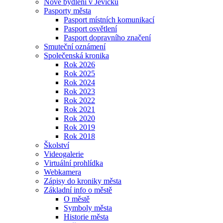
Nové bydlení v Jevíčku
Pasporty města
Pasport místních komunikací
Pasport osvětlení
Pasport dopravního značení
Smuteční oznámení
Společenská kronika
Rok 2026
Rok 2025
Rok 2024
Rok 2023
Rok 2022
Rok 2021
Rok 2020
Rok 2019
Rok 2018
Školství
Videogalerie
Virtuální prohlídka
Webkamera
Zápisy do kroniky města
Základní info o městě
O městě
Symboly města
Historie města