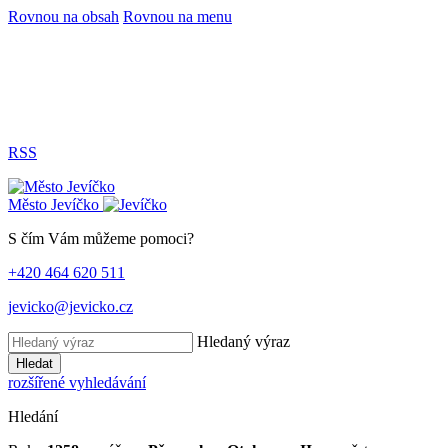
Rovnou na obsah
Rovnou na menu
RSS
Město
Jevíčko
S čím Vám můžeme pomoci?
+420 464 620 511
jevicko@jevicko.cz
Hledaný výraz
Hledat
rozšířené vyhledávání
Hledání