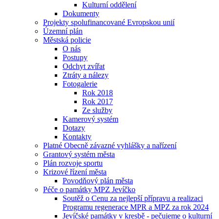
Kulturní oddělení
Dokumenty
Projekty spolufinancované Evropskou unií
Územní plán
Městská policie
O nás
Postupy
Odchyt zvířat
Ztráty a nálezy
Fotogalerie
Rok 2018
Rok 2017
Ze služby
Kamerový systém
Dotazy
Kontakty
Platné Obecně závazné vyhlášky a nařízení
Grantový systém města
Plán rozvoje sportu
Krizové řízení města
Povodňový plán města
Péče o památky MPZ Jevíčko
Soutěž o Cenu za nejlepší přípravu a realizaci
Programu regenerace MPR a MPZ za rok 2024
Jevíčské památky v kresbě - pečujeme o kulturní