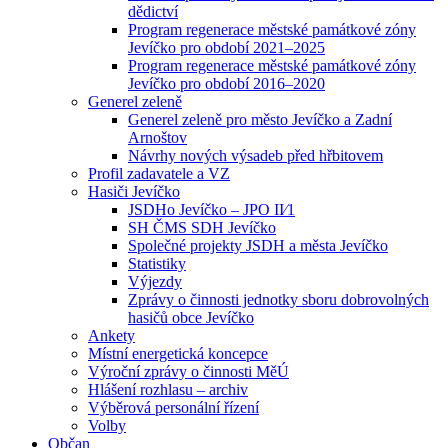
dědictví
Program regenerace městské památkové zóny
Jevíčko pro období 2021–2025
Program regenerace městské památkové zóny
Jevíčko pro období 2016–2020
Generel zeleně
Generel zeleně pro město Jevíčko a Zadní
Arnoštov
Návrhy nových výsadeb před hřbitovem
Profil zadavatele a VZ
Hasiči Jevíčko
JSDHo Jevíčko – JPO II⁄1
SH ČMS SDH Jevíčko
Společné projekty JSDH a města Jevíčko
Statistiky
Výjezdy
Zprávy o činnosti jednotky sboru dobrovolných
hasičů obce Jevíčko
Ankety
Místní energetická koncepce
Výroční zprávy o činnosti MěÚ
Hlášení rozhlasu – archiv
Výběrová personální řízení
Volby
Občan