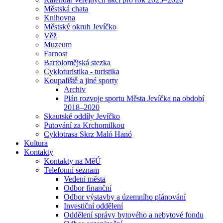
Městská chata
Knihovna
Městský okruh Jevíčko
Věž
Muzeum
Farnost
Bartolomějská stezka
Cykloturistika - turistika
Koupaliště a jiné sporty
Archiv
Plán rozvoje sportu Města Jevíčka na období
2018–2020
Skautské oddíly Jevíčko
Putování za Krchomilkou
Cyklotrasa Skrz Maló Hanó
Kultura
Kontakty
Kontakty na MěÚ
Telefonní seznam
Vedení města
Odbor finanční
Odbor výstavby a územního plánování
Investiční oddělení
Oddělení správy bytového a nebytové fondu