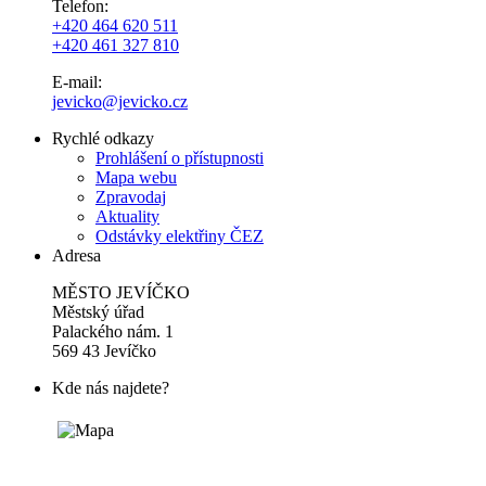
Telefon:
+420 464 620 511
+420 461 327 810
E-mail:
jevicko@jevicko.cz
Rychlé odkazy
Prohlášení o přístupnosti
Mapa webu
Zpravodaj
Aktuality
Odstávky elektřiny ČEZ
Adresa
MĚSTO JEVÍČKO
Městský úřad
Palackého nám. 1
569 43 Jevíčko
Kde nás najdete?