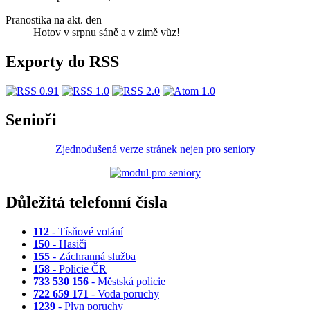
Pranostika na akt. den
Hotov v srpnu sáně a v zimě vůz!
Exporty do RSS
Senioři
Zjednodušená verze stránek nejen pro seniory
Důležitá telefonní čísla
112
- Tísňové volání
150
- Hasiči
155
- Záchranná služba
158
- Policie ČR
733 530 156
- Městská policie
722 659 171
- Voda poruchy
1239
- Plyn poruchy