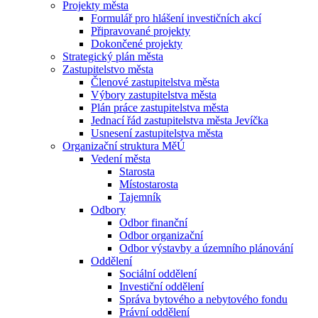
Projekty města
Formulář pro hlášení investičních akcí
Připravované projekty
Dokončené projekty
Strategický plán města
Zastupitelstvo města
Členové zastupitelstva města
Výbory zastupitelstva města
Plán práce zastupitelstva města
Jednací řád zastupitelstva města Jevíčka
Usnesení zastupitelstva města
Organizační struktura MěÚ
Vedení města
Starosta
Místostarosta
Tajemník
Odbory
Odbor finanční
Odbor organizační
Odbor výstavby a územního plánování
Oddělení
Sociální oddělení
Investiční oddělení
Správa bytového a nebytového fondu
Právní oddělení