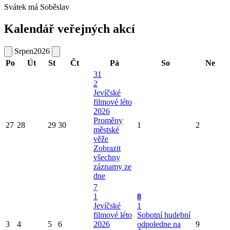
Svátek má
Soběslav
Kalendář veřejných akcí
Srpen
2026
Po
Út
St
Čt
Pá
So
Ne
31
2
Jevíčské
filmové léto
2026
Proměny
27
28
29
30
1
2
městské
věže
Zobrazit
všechny
záznamy ze
dne
7
1
8
Jevíčské
1
filmové léto
Sobotní hudební
3
4
5
6
2026
odpoledne na
9