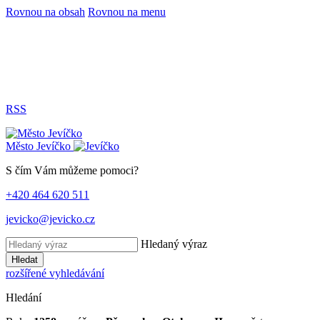
Rovnou na obsah
Rovnou na menu
RSS
Město
Jevíčko
S čím Vám můžeme pomoci?
+420 464 620 511
jevicko@jevicko.cz
Hledaný výraz
Hledat
rozšířené vyhledávání
Hledání