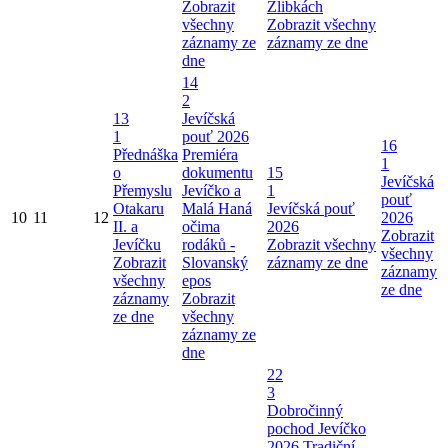
Zobrazit
Žlibkách
všechny
Zobrazit všechny
záznamy ze
záznamy ze dne
dne
14
2
13
Jevíčská
1
pouť 2026
16
Přednáška
Premiéra
1
o
dokumentu
15
Jevíčská
Přemyslu
Jevíčko a
1
pouť
Otakaru
Malá Haná
Jevíčská pouť
10
11
12
2026
II. a
očima
2026
Zobrazit
Jevíčku
rodáků -
Zobrazit všechny
všechny
Zobrazit
Slovanský
záznamy ze dne
záznamy
všechny
epos
ze dne
záznamy
Zobrazit
ze dne
všechny
záznamy ze
dne
22
3
Dobročinný
pochod Jevíčko
2026
Tradiční