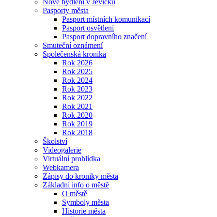
Nové bydlení v Jevíčku
Pasporty města
Pasport místních komunikací
Pasport osvětlení
Pasport dopravního značení
Smuteční oznámení
Společenská kronika
Rok 2026
Rok 2025
Rok 2024
Rok 2023
Rok 2022
Rok 2021
Rok 2020
Rok 2019
Rok 2018
Školství
Videogalerie
Virtuální prohlídka
Webkamera
Zápisy do kroniky města
Základní info o městě
O městě
Symboly města
Historie města