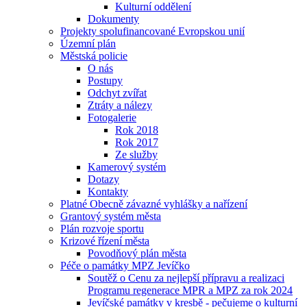
Kulturní oddělení
Dokumenty
Projekty spolufinancované Evropskou unií
Územní plán
Městská policie
O nás
Postupy
Odchyt zvířat
Ztráty a nálezy
Fotogalerie
Rok 2018
Rok 2017
Ze služby
Kamerový systém
Dotazy
Kontakty
Platné Obecně závazné vyhlášky a nařízení
Grantový systém města
Plán rozvoje sportu
Krizové řízení města
Povodňový plán města
Péče o památky MPZ Jevíčko
Soutěž o Cenu za nejlepší přípravu a realizaci
Programu regenerace MPR a MPZ za rok 2024
Jevíčské památky v kresbě - pečujeme o kulturní