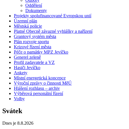
Odbory
Oddělení
Dokumenty
Projekty spolufinancované Evropskou unií
Územní plán
Městská policie
Platné Obecně závazné vyhlášky a nařízení
Grantový systém města
Plán rozvoje sportu
Krizové řízení města
Péče o památky MPZ Jevíčko
Generel zeleně
Profil zadavatele a VZ
Hasiči Jevíčko
Ankety
Místní energetická koncepce
Výroční zprávy o činnosti MěÚ
Hlášení rozhlasu – archiv
Výběrová personální řízení
Volby
Svátek
Dnes je 8.8.2026