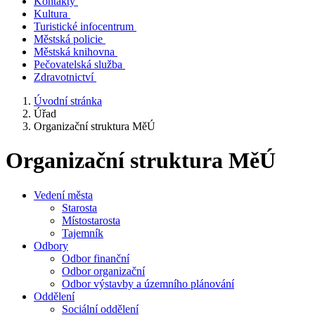
Kontakty
Kultura
Turistické infocentrum
Městská policie
Městská knihovna
Pečovatelská služba
Zdravotnictví
Úvodní stránka
Úřad
Organizační struktura MěÚ
Organizační struktura MěÚ
Vedení města
Starosta
Místostarosta
Tajemník
Odbory
Odbor finanční
Odbor organizační
Odbor výstavby a územního plánování
Oddělení
Sociální oddělení