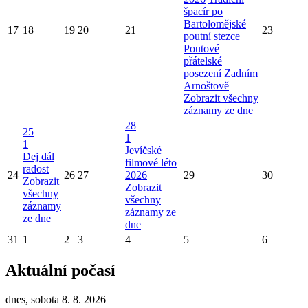
špacír po
Bartolomějské
17
18
19
20
21
23
poutní stezce
Poutové
přátelské
posezení Zadním
Arnoštově
Zobrazit všechny
záznamy ze dne
28
25
1
1
Jevíčské
Dej dál
filmové léto
radost
24
26
27
2026
29
30
Zobrazit
Zobrazit
všechny
všechny
záznamy
záznamy ze
ze dne
dne
31
1
2
3
4
5
6
Aktuální počasí
dnes, sobota 8. 8. 2026