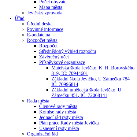
Počet obyvatel
Mapa města
Jevíčský zpravodaj
Úřad
Úřední deska
Povinné informace
E-podatelna
Rozpočet města
Rozpočet
Střednědobý výhled rozpočtu
Závěrečný účet
Příspěvkové organizace
Mateřská škola Jevíčko, K. H. Borovského
819, IČ: 70944601
Základní škola Jevíčko, U Zámečku 784
IČ: 70996814
Základní umělecká škola Jevíčko, U
Zámečku 451, IČ: 72068141
Rada města
Členové rady města
Komise rady města
Jednací řád rady města
Plán práce Rady města Jevíčka
Usnesení rady města
Organizační řád