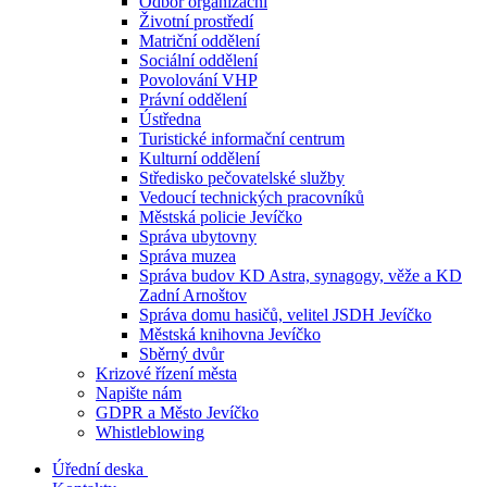
Odbor organizační
Životní prostředí
Matriční oddělení
Sociální oddělení
Povolování VHP
Právní oddělení
Ústředna
Turistické informační centrum
Kulturní oddělení
Středisko pečovatelské služby
Vedoucí technických pracovníků
Městská policie Jevíčko
Správa ubytovny
Správa muzea
Správa budov KD Astra, synagogy, věže a KD
Zadní Arnoštov
Správa domu hasičů, velitel JSDH Jevíčko
Městská knihovna Jevíčko
Sběrný dvůr
Krizové řízení města
Napište nám
GDPR a Město Jevíčko
Whistleblowing
Úřední deska