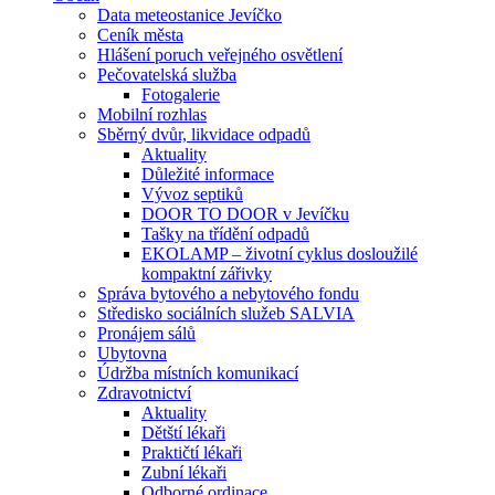
Data meteostanice Jevíčko
Ceník města
Hlášení poruch veřejného osvětlení
Pečovatelská služba
Fotogalerie
Mobilní rozhlas
Sběrný dvůr, likvidace odpadů
Aktuality
Důležité informace
Vývoz septiků
DOOR TO DOOR v Jevíčku
Tašky na třídění odpadů
EKOLAMP – životní cyklus dosloužilé
kompaktní zářivky
Správa bytového a nebytového fondu
Středisko sociálních služeb SALVIA
Pronájem sálů
Ubytovna
Údržba místních komunikací
Zdravotnictví
Aktuality
Dětští lékaři
Praktičtí lékaři
Zubní lékaři
Odborné ordinace