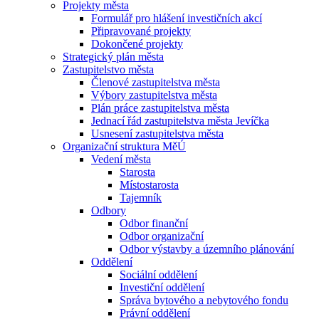
Projekty města
Formulář pro hlášení investičních akcí
Připravované projekty
Dokončené projekty
Strategický plán města
Zastupitelstvo města
Členové zastupitelstva města
Výbory zastupitelstva města
Plán práce zastupitelstva města
Jednací řád zastupitelstva města Jevíčka
Usnesení zastupitelstva města
Organizační struktura MěÚ
Vedení města
Starosta
Místostarosta
Tajemník
Odbory
Odbor finanční
Odbor organizační
Odbor výstavby a územního plánování
Oddělení
Sociální oddělení
Investiční oddělení
Správa bytového a nebytového fondu
Právní oddělení