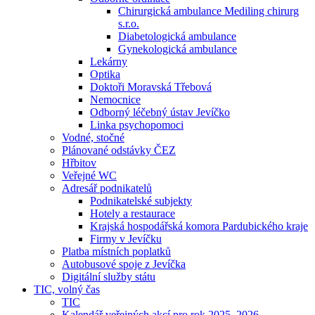
Chirurgická ambulance Mediling chirurg
s.r.o.
Diabetologická ambulance
Gynekologická ambulance
Lekárny
Optika
Doktoři Moravská Třebová
Nemocnice
Odborný léčebný ústav Jevíčko
Linka psychopomoci
Vodné, stočné
Plánované odstávky ČEZ
Hřbitov
Veřejné WC
Adresář podnikatelů
Podnikatelské subjekty
Hotely a restaurace
Krajská hospodářská komora Pardubického kraje
Firmy v Jevíčku
Platba místních poplatků
Autobusové spoje z Jevíčka
Digitální služby státu
TIC, volný čas
TIC
Kalendář veřejných akcí pro rok 2025–2026