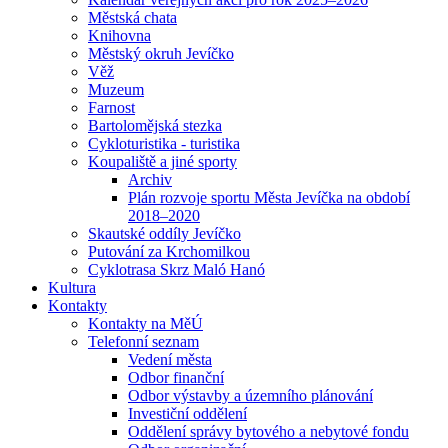
Městská chata
Knihovna
Městský okruh Jevíčko
Věž
Muzeum
Farnost
Bartolomějská stezka
Cykloturistika - turistika
Koupaliště a jiné sporty
Archiv
Plán rozvoje sportu Města Jevíčka na období
2018–2020
Skautské oddíly Jevíčko
Putování za Krchomilkou
Cyklotrasa Skrz Maló Hanó
Kultura
Kontakty
Kontakty na MěÚ
Telefonní seznam
Vedení města
Odbor finanční
Odbor výstavby a územního plánování
Investiční oddělení
Oddělení správy bytového a nebytové fondu