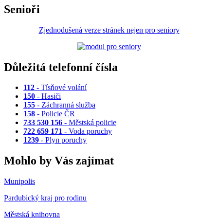
Senioři
Zjednodušená verze stránek nejen pro seniory
Důležitá telefonní čísla
112
- Tísňové volání
150
- Hasiči
155
- Záchranná služba
158
- Policie ČR
733 530 156
- Městská policie
722 659 171
- Voda poruchy
1239
- Plyn poruchy
Mohlo by Vás zajímat
Munipolis
Pardubický kraj pro rodinu
Městská knihovna