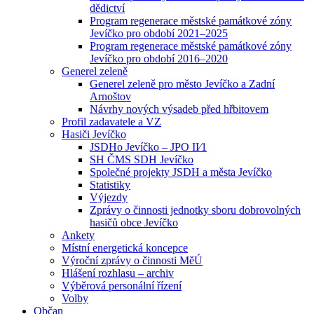
dědictví
Program regenerace městské památkové zóny
Jevíčko pro období 2021–2025
Program regenerace městské památkové zóny
Jevíčko pro období 2016–2020
Generel zeleně
Generel zeleně pro město Jevíčko a Zadní
Arnoštov
Návrhy nových výsadeb před hřbitovem
Profil zadavatele a VZ
Hasiči Jevíčko
JSDHo Jevíčko – JPO II⁄1
SH ČMS SDH Jevíčko
Společné projekty JSDH a města Jevíčko
Statistiky
Výjezdy
Zprávy o činnosti jednotky sboru dobrovolných
hasičů obce Jevíčko
Ankety
Místní energetická koncepce
Výroční zprávy o činnosti MěÚ
Hlášení rozhlasu – archiv
Výběrová personální řízení
Volby
Občan