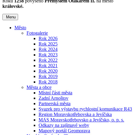
Roku
1258
povýšeno
Přemyslem Otakarem II.
na město
královské.
Menu
Město
Fotogalerie
Rok 2026
Rok 2025
Rok 2024
Rok 2023
Rok 2022
Rok 2021
Rok 2020
Rok 2019
Rok 2018
Města a obce
Místní části města
Zadní Arnoštov
Partnerská města
Svazek pro výstavbu rychlostní komunikace R43
Region Moravskotřebovska a Jevíčska
MAS Moravskotřebovsko a Jevíčsko, o. p. s.
Odkazy na zajímavé weby
Mapový portál Geomorava